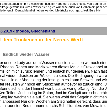
hr Lieben, auch ich bin etwas wehmütig, ich habe eure ganze Reise von Beginn an 
eiträge gefreut, mir wird etwas fehlen :-( ich wünsche euch von Herzen ein paar sch
ieder gut in Deutschland einleben werdet. Ich drücke euch ganz fest. Eure Nici
06.2019 -Rhodos, Griechenland
f dem Trockenen in der Nereus Werft
Endlich wieder Wasser
or unsere Lady aus dem Wasser musste, machten wir noch einen
 Rhodos. Robert und Moritz waren dieses Mal als Crew dabei un
te ich mich zurück lehnen und einfach nur genießen. Nach fast
l mal wieder draußen am Wasser zu sein. Die Bedingungen ware
dwest. In der Abdeckung der Insel gab es kaum Schwell und wi
ter kreuzten wir noch ein Stückchen auf bevor es zurück ging.
Sonne schien, der Himmel war blau. Es war großartig. Nur die 
en Teilen. Joshua lag im Salon, Joni im Cockpit und schnarchte
teg lag wachten sie auf. Sie waren wohl das Segeln nicht meh
h anpassen! Nur drei Wochen am Steg hatten gereicht, dass un
den rauesten Bedingungen durchs Schiff turnten, von Moya in 