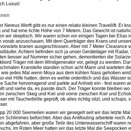
ch Luxus!
anen
er Nereus Werft gibt es nur einen relativ kleinen Travellift. Er k
 und hat eine lichte Höhe von 7 Metern. Das Gewicht ist natürl
n wir skeptisch. Wir waren schon vor einigen Tagen bei Elias 
n vorab anzuschauen. Mit dem Querträger des Krans und unsere
vorwärts kranen ausgeschlossen. Aber mit 7 Meter Clearance w
stläufer. Achtern befinden sich ja unser Gerätetäger mit Radar,
ten besser auf Nummer sicher gehen, demontierten die Solarze
bord Träger mit dem Windgenerator vor, gelegt zu werden. Dann
 schmalen Kranstelle standen schon acht Mann und warteten di
 wie jedes Mal wenn Moya aus dem kühlen Nass gehoben wird, t
so viel Hilfe hatten, denn es wehte ordentlich und das Wasser
e Sache hervorragend und parkte auf Anhieb ein - fest waren 
llt und siehe da, es passte doch. Der Träger konnte bleiben wo
ten zwischen Skeg und Kiel und vorne zwischen Kiel und Echolo
er mit Taucherbrille geprüft, ob alles richtig sitzt, und schup
ser.
pp 20 000 Seemeilen waren wir gesegelt seit wir das letzte M
en Schlimmes befürchtet. Aber das Antifouling arbeitete noch.
on abgefahren, aber große Teile des Unterwasserschiff waren n
uchs. Im Roten Meer hatten wir das letzte Mal die Seepocken e