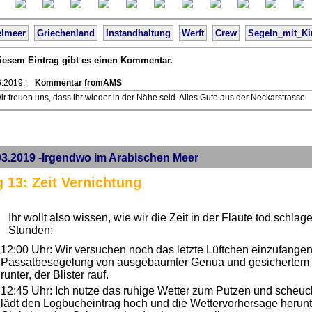
elmeer
Griechenland
Instandhaltung
Werft
Crew
Segeln_mit_Ki
iesem Eintrag gibt es einen Kommentar.
6.2019:
Kommentar fromAMS
ir freuen uns, dass ihr wieder in der Nähe seid. Alles Gute aus der Neckarstrasse
03.2019 -Irgendwo im Arabischen Meer
 13: Zeit Vernichtung
Ihr wollt also wissen, wie wir die Zeit in der Flaute tod schlag
Stunden:
12:00 Uhr: Wir versuchen noch das letzte Lüftchen einzufange
Passatbesegelung von ausgebaumter Genua und gesichertem
runter, der Blister rauf.
12:45 Uhr: Ich nutze das ruhige Wetter zum Putzen und scheuch
lädt den Logbucheintrag hoch und die Wettervorhersage herunte