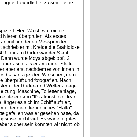
Eigner freundlicher zu sein - eine
iziert. Herr Walsh war mit der
Nieren überprüfen. Als erstes
ng an mit hunderten Messpunkten
schrieb er mit Kreide die Stahldicke
4.9, nur am Ruder war der Stahl
t. Dann wurde Moya abgeklopft, 2
errascht als er an keiner Stelle
er aber erst nachdem er von Innen in
t der Gasanlage, den Winschen, dem
 überprüft und fotografiert. Nach
nstern, der Ruder- und Wellenanlage
eizung, Maschine, Toilettenanlage,
te er dann “It’s almost too clean.
länger es sich im Schiff aufhielt,
nn, der mein freundliches "Hallo"
tte gefallen was er gesehen hatte, da
insel nicht viel. Es war ein gutes
ber sicher sein konnten wir nicht, ob