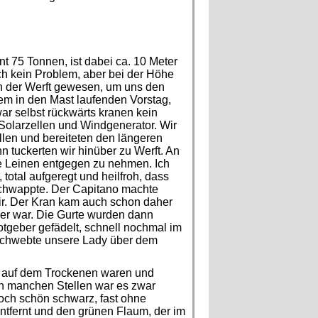
rant 75 Tonnen, ist dabei ca. 10 Meter
ich kein Problem, aber bei der Höhe
in der Werft gewesen, um uns den
m in den Mast laufenden Vorstag,
ar selbst rückwärts kranen kein
 Solarzellen und Windgenerator. Wir
llen und bereiteten den längeren
 tuckerten wir hinüber zu Werft. An
e Leinen entgegen zu nehmen. Ich
otal aufgeregt und heilfroh, dass
 schwappte. Der Capitano machte
wir. Der Kran kam auch schon daher
 er war. Die Gurte wurden dann
tgeber gefädelt, schnell nochmal im
s, schwebte unsere Lady über dem
al auf dem Trockenen waren und
 An manchen Stellen war es zwar
och schön schwarz, fast ohne
ntfernt und den grünen Flaum, der im