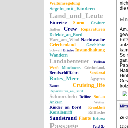
nic
Weltumsegelung
Segeln_mit_Kindern
die 
Land_und_Leute
Ein
Einreise
Sturm
Gewitter
Crew
Reparaturen
Am A
Italien
gew
Defekte_an_Bord
Nachtwache
Ents
Hart_am_Wind
Griechenland
auf
Geschichte
Instandhaltung
kam 
Schwell
Brücke
Wandern
So r
Landabenteuer
gan
Vulkan
Papa
Werft
Mittelmeer,
Griechenland,
Natü
Berufsschifffahrt
Suezkanal
Hint
Rotes_Meer
Ägypten
Gesc
Cruising_life
trot
Ratten
Reparaturen_an_Bord
Schnorcheln
Delfine
Sudan
Ankern
Wetter
Mitt
Kinder_an_Bord
Krankheit
Korallenriff
Rifffische
Sandstrand
Zu d
Flaute
Eritrea
Passage
Indik
12.0