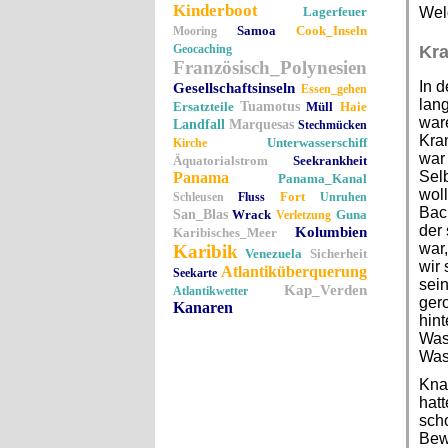
Kinderboot
Lagerfeuer
Wel
Samoa
Cook_Inseln
Mooring
Geocaching
Kr
Französisch_Polynesien
In d
Gesellschaftsinseln
Essen_gehen
lang
Ersatzteile
Tuamotus
Müll
Haie
ware
Landfall
Marquesas
Stechmücken
Kra
Unterwasserschiff
Kirche
war 
Äquatorialstrom
Seekrankheit
Selb
Panama
Panama_Kanal
woll
Fort
Schleusen
Fluss
Unruhen
Back
San_Blas
Wrack
Guna
Verletzung
der
Kolumbien
Karibisches_Meer
war,
Karibik
Venezuela
Sicherheit
wir 
Atlantiküberquerung
Seekarte
sein
Kap_Verden
Atlantikwetter
gero
Kanaren
hin
Wass
Was
Kna
hatt
sch
Bew