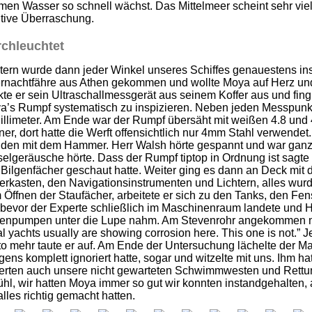
en Wasser so schnell wächst. Das Mittelmeer scheint sehr viel 
itive Überraschung.
chleuchtet
ern wurde dann jeder Winkel unseres Schiffes genauestens insp
rnachtfähre aus Athen gekommen und wollte Moya auf Herz und 
te er sein Ultraschallmessgerät aus seinem Koffer aus und fi
’s Rumpf systematisch zu inspizieren. Neben jeden Messpunkt 
illimeter. Am Ende war der Rumpf übersäht mit weißen 4.8 und 
er, dort hatte die Werft offensichtlich nur 4mm Stahl verwende
den mit dem Hammer. Herr Walsh hörte gespannt und war ganz üb
elgeräusche hörte. Dass der Rumpf tiptop in Ordnung ist sagte 
e Bilgenfächer geschaut hatte. Weiter ging es dann an Deck mi
rkasten, den Navigationsinstrumenten und Lichtern, alles wurde
Öffnen der Staufächer, arbeitete er sich zu den Tanks, den Fe
 bevor der Experte schließlich im Maschinenraum landete und H
genpumpen unter die Lupe nahm. Am Stevenrohr angekommen mein
l yachts usually are showing corrosion here. This one is not.” Je 
o mehr taute er auf. Am Ende der Untersuchung lächelte der Ma
ens komplett ignoriert hatte, sogar und witzelte mit uns. Ihm ha
erten auch unsere nicht gewarteten Schwimmwesten und Rettungs
hl, wir hatten Moya immer so gut wir konnten instandgehalten, a
alles richtig gemacht hatten.