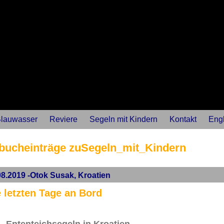
lauwasser
Reviere
Segeln mit Kindern
Kontakt
Engl
bucheinträge zuSegeln_mit_Kindern
08.2019 -Otok Susak, Kroatien
 letzten Tage an Bord