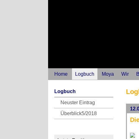
Home
Logbuch
Moya
Wir
B
Log
Logbuch
Neuster Eintrag
12.
Überblick5/2018
Die