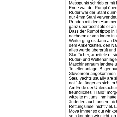
Messpunkt schrieb er mit K
Ende war der Rumpf übers
Ruder war der Stahl dünner
nur 4mm Stahl verwendet.
Runden mit dem Hammer. 
ganz überrascht als er an
Dass der Rumpf tiptop in O
nachdem er von Innen in a
Weiter ging es dann an D
dem Ankerkasten, den Nav
alles wurde überprüft und
Staufächer, arbeitete er s
Ruder- und Wellenanlage v
Maschinenraum landete u
Toilettenanlage, Bilgenp
Stevenrohr angekommen me
Steal yachts usually are 
not.” Je länger es sich im 
Am Ende der Untersuchung
freundliches "Hallo" morge
witzelte mit uns. Ihm hatt
änderten auch unsere ni
Rettungsinsel nicht viel. 
Moya immer so gut wir kon
sein konnten wir nicht, ob 