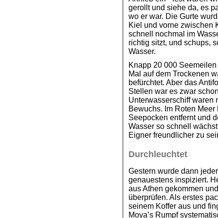
gerollt und siehe da, es 
wo er war. Die Gurte wur
Kiel und vorne zwischen K
schnell nochmal im Wasser
richtig sitzt, und schups
Wasser.
Knapp 20 000 Seemeilen wa
Mal auf dem Trockenen w
befürchtet. Aber das Anti
Stellen war es zwar schon
Unterwasserschiff waren 
Bewuchs. Im Roten Meer ha
Seepocken entfernt und 
Wasser so schnell wächst.
Eigner freundlicher zu sei
Durchleuchtet
Gestern wurde dann jeder
genauestens inspiziert. H
aus Athen gekommen und 
überprüfen. Als erstes pa
seinem Koffer aus und fi
Moya’s Rumpf systematisc