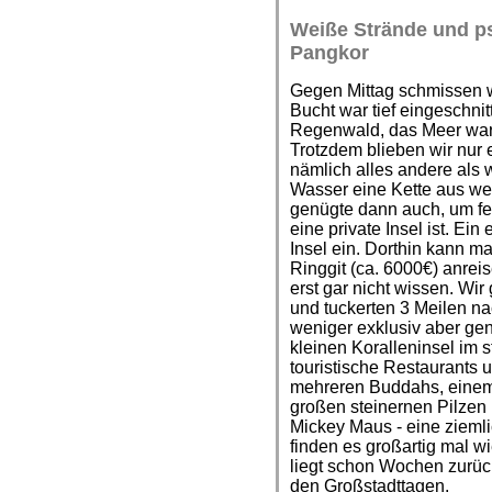
Weiße Strände und p
Pangkor
Gegen Mittag schmissen w
Bucht war tief eingeschni
Regenwald, das Meer war t
Trotzdem blieben wir nur e
nämlich alles andere als 
Wasser eine Kette aus wei
genügte dann auch, um fe
eine private Insel ist. Ei
Insel ein. Dorthin kann m
Ringgit (ca. 6000€) anreis
erst gar nicht wissen. Wi
und tuckerten 3 Meilen na
weniger exklusiv aber gen
kleinen Koralleninsel im s
touristische Restaurants
mehreren Buddahs, einem
großen steinernen Pilzen 
Mickey Maus - eine zieml
finden es großartig mal w
liegt schon Wochen zurüc
den Großstadttagen.