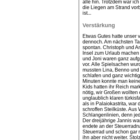
alle hin. Trotzdem war ich
die Liegen am Strand vo
ist...
Verstärkung
Etwas Gutes hatte unser v
dennoch. Am nächsten Ta
spontan. Christoph und An
Insel zum Urlaub machen 
und Joni waren ganz aufg
vor. Alle Spielsachen wur
mussten Lina, Benno und 
schlafen und ganz wichtig
Minuten konnte man keine
Kids hatten ihr Reich mark
nötig, wir Großen wollten
unglaublich klaren türki
als in Palaiokastrita, wa
schroffen Steilküste. Aus 
Schlangenlinien, denn jed
Der dreijährige Jannis w
endete an der Steuerradna
Steuerrad und schon gar n
ihn aber nicht weiter. Sto