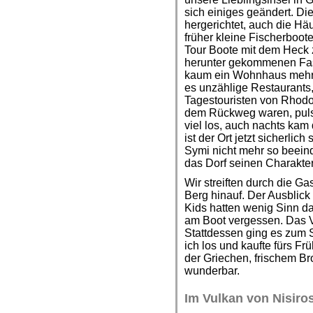
sich einiges geändert. Di
hergerichtet, auch die Hä
früher kleine Fischerboote
Tour Boote mit dem Heck 
herunter gekommenen Fa
kaum ein Wohnhaus mehr i
es unzählige Restaurants
Tagestouristen von Rhodo
dem Rückweg waren, pulsi
viel los, auch nachts kam 
ist der Ort jetzt sicherlic
Symi nicht mehr so beeind
das Dorf seinen Charakter
Wir streiften durch die G
Berg hinauf. Der Ausblick
Kids hatten wenig Sinn daf
am Boot vergessen. Das V
Stattdessen ging es zum 
ich los und kaufte fürs Fr
der Griechen, frischem Bro
wunderbar.
Im Vulkan von Nisiro