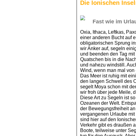
Die Ionischen Inse
Fast wie im Urla
Oxia, Ithaca, Leftkas, Pax
einer anderen Bucht auf 
obligatorischen Sprung i
wir Anker auf, segeln ein
und beenden den Tag mit
Quatschen bis in die Nach
und nahezu windstill. Auc
Wind, wenn man mal von d
Das Meer ist ruhig mit ei
den langen Schwell des 
segelt Moya schon mit dem
wir froh über jede Meile, 
Diese Art zu Segeln ist s
Ozeanen der Welt. Entspa
der Bewegungsfreiheit an
vergangenen Urlaube mit 
sind hier auf den Ionische
Verkehr gibt es draußen a
Boote, teilweise unter Seg
tun für den Ausguck. Aber