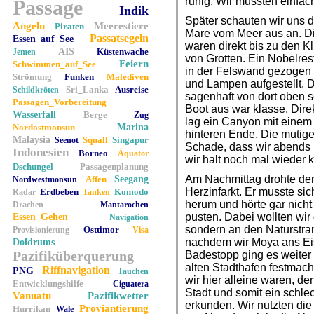
ruhig. Wir mussten einf
Passage
Indik
Später schauten wir uns di
Angeln
Meerestiere
Piraten
Mare vom Meer aus an. D
Passatsegeln
Essen_auf_See
waren direkt bis zu den K
AIS
Küstenwache
Jemen
von Grotten. Ein Nobelres
Feiern
Schwimmen_auf_See
in der Felswand gezogen 
Strömung
Funken
Malediven
und Lampen aufgestellt. 
Sri_Lanka
Ausreise
Schildkröten
sagenhaft von dort oben 
Passagen_Vorbereitung
Boot aus war klasse. Dire
Wasserfall
Berge
Zug
lag ein Canyon mit einem 
Nordostmonsun
Marina
hinteren Ende. Die mutig
Malaysia
Squall
Singapur
Seenot
Schade, dass wir abends i
Indonesien
Borneo
Äquator
wir halt noch mal wieder
Dschungel
Passagenplanung
Am Nachmittag drohte de
Affen
Seegang
Nordwestmonsun
Herzinfarkt. Er musste si
Erdbeben
Komodo
Radar
Tanken
herum und hörte gar nicht 
Drachen
Mantarochen
pusten. Dabei wollten wir
Essen_Gehen
Navigation
sondern an den Naturstra
Osttimor
Provisionierung
Visa
nachdem wir Moya ans Ei
Doldrums
Pazifiküberquerung
Badestopp ging es weiter 
alten Stadthafen festmach
Riffnavigation
PNG
Tauchen
wir hier alleine waren, de
Entwicklungshilfe
Ciguatera
Stadt und somit ein schle
Vanuatu
Pazifikwetter
erkunden. Wir nutzten die
Proviantierung
Hurrikan
Wale