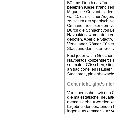
Bäume. Durch das Tor in 
belebten Kieselstrand se
Miguel de Cervantes, dem
war 1571 nicht nur Auge
zwischen der spanisch, v
Osmanenheer, sondern ver
Durch die Schlacht von 
Navpaktos, wurde dem Vo
geboten. Aber die Stadt w
Venetianer, Römer, Türken,
Stadt und damit den Golf 
Fast jeder Ort in Griechen
Navpaktos konzentriert si
schmalen Gässchen, stieg
an traditionellen Häusern
Stadttoren, pinienbewach
Geht nicht, gibt‘s nic
Von oben sahen wir den G
die majestätische, neuart
niemals gebaut werden k
Ergebnis der beratenden 
Ingenieurskammer, kurz vo