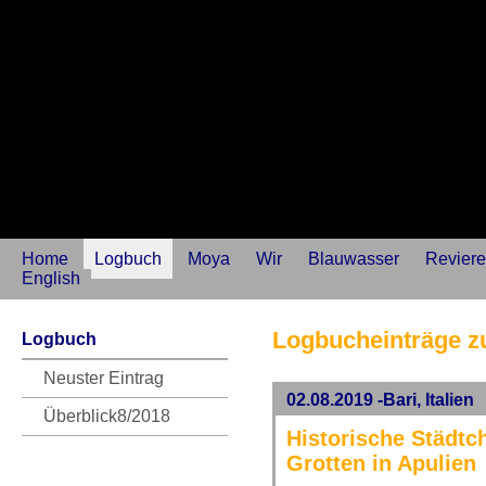
Home
Logbuch
Moya
Wir
Blauwasser
Reviere
English
Logbucheinträge 
Logbuch
Neuster Eintrag
02.08.2019 -Bari, Italien
Überblick8/2018
Historische Städt
Grotten in Apulien