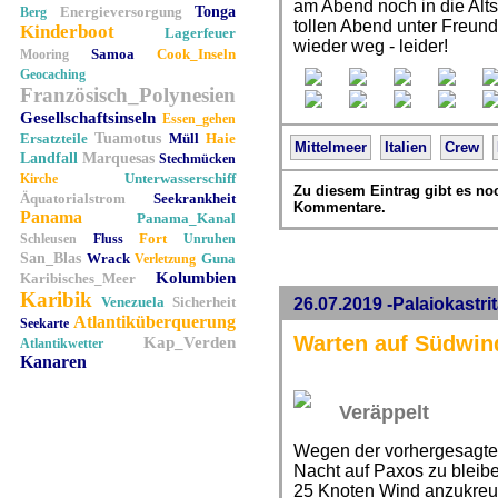
am Abend noch in die Alt
Energieversorgung
Tonga
Berg
tollen Abend unter Freun
Kinderboot
Lagerfeuer
wieder weg - leider!
Samoa
Cook_Inseln
Mooring
Geocaching
Französisch_Polynesien
Gesellschaftsinseln
Essen_gehen
Ersatzteile
Tuamotus
Müll
Haie
Mittelmeer
Italien
Crew
Landfall
Marquesas
Stechmücken
Unterwasserschiff
Kirche
Zu diesem Eintrag gibt es no
Äquatorialstrom
Seekrankheit
Kommentare.
Panama
Panama_Kanal
Fort
Schleusen
Fluss
Unruhen
San_Blas
Wrack
Guna
Verletzung
Kolumbien
Karibisches_Meer
Karibik
Venezuela
Sicherheit
26.07.2019 -Palaiokastri
Atlantiküberquerung
Seekarte
Warten auf Südwin
Kap_Verden
Atlantikwetter
Kanaren
Veräppelt
Wegen der vorhergesagten
Nacht auf Paxos zu bleibe
25 Knoten Wind anzukreu