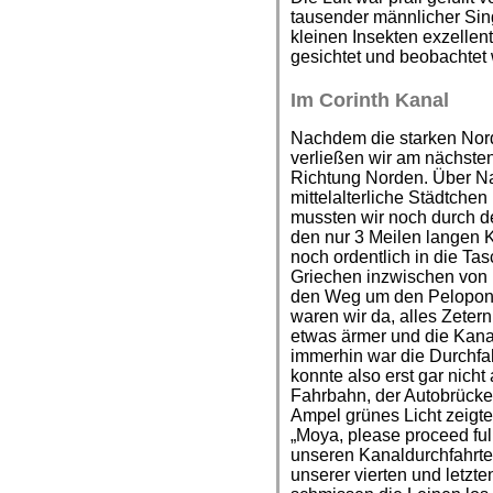
tausender männlicher Sin
kleinen Insekten exzellent
gesichtet und beobachtet w
Im Corinth Kanal
Nachdem die starken Nord
verließen wir am nächste
Richtung Norden. Über Na
mittelalterliche Städtche
mussten wir noch durch de
den nur 3 Meilen langen K
noch ordentlich in die Tas
Griechen inzwischen von 
den Weg um den Peloponn
waren wir da, alles Zetern
etwas ärmer und die Kana
immerhin war die Durchfah
konnte also erst gar nic
Fahrbahn, der Autobrücke
Ampel grünes Licht zeigte
„Moya, please proceed full
unseren Kanaldurchfahrten
unserer vierten und letzte