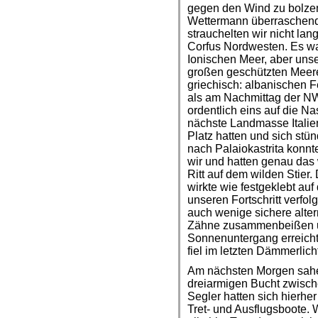
gegen den Wind zu bolze
Wettermann überraschend
strauchelten wir nicht lan
Corfus Nordwesten. Es wa
Ionischen Meer, aber unse
großen geschützten Meer
griechisch: albanischen F
als am Nachmittag der NW 
ordentlich eins auf die N
nächste Landmasse Italie
Platz hatten und sich stü
nach Palaiokastrita konnte
wir und hatten genau das w
Ritt auf dem wilden Stier
wirkte wie festgeklebt au
unseren Fortschritt verfol
auch wenige sichere alter
Zähne zusammenbeißen u
Sonnenuntergang erreichte
fiel im letzten Dämmerlich
Am nächsten Morgen sahen
dreiarmigen Bucht zwisch
Segler hatten sich hierher 
Tret- und Ausflugsboote. 