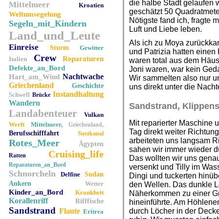
die halbe Stadt gelaufen w
Mittelmeer
Kroatien
geschätzt 50 Quadratmete
Weltumsegelung
Nötigste fand ich, fragte
Segeln_mit_Kindern
Luft und Liebe leben.
Land_und_Leute
Als ich zu Moya zurückkam
Einreise
Sturm
Gewitter
und Patrizia hatten eine
Crew
Reparaturen
Italien
waren total aus dem Häus
Defekte_an_Bord
Joni waren, war kein Ged
Nachtwache
Hart_am_Wind
Wir sammelten also nur u
Griechenland
Geschichte
uns direkt unter die Nacht
Instandhaltung
Schwell
Brücke
Wandern
Sandstrand, Klippens
Landabenteuer
Vulkan
Mit reparierter Maschine
Werft
Mittelmeer,
Griechenland,
Tag direkt weiter Richtung
Berufsschifffahrt
Suezkanal
arbeiteten uns langsam Ri
Rotes_Meer
Ägypten
sahen wir immer wieder du
Cruising_life
Ratten
Das wollten wir uns gen
Reparaturen_an_Bord
versenkt und Tilly im Was
Schnorcheln
Delfine
Sudan
Dingi und tuckerten hinübe
Ankern
Wetter
den Wellen. Das dunkle L
Kinder_an_Bord
Krankheit
Näherkommen zu einer Gro
Korallenriff
Rifffische
hineinführte. Am Höhlene
Sandstrand
Flaute
durch Löcher in der Decke
Eritrea