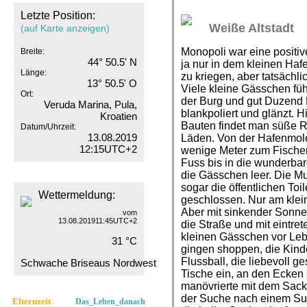
Letzte Position:
Weiße Altstadt
(auf Karte anzeigen)
Monopoli war eine positiv
Breite:
44° 50.5' N
ja nur in dem kleinen Ha
Länge:
zu kriegen, aber tatsächlic
13° 50.5' O
Viele kleine Gässchen fü
Ort:
der Burg und gut Duzend K
Veruda Marina, Pula,
blankpoliert und glänzt.
Kroatien
Bauten findet man süße Re
Datum/Uhrzeit:
13.08.2019
Läden. Von der Hafenmole
12:15UTC+2
wenige Meter zum Fischer
Fuss bis in die wunderbar
die Gässchen leer. Die M
sogar die öffentlichen To
Wettermeldung:
geschlossen. Nur am klein
Aber mit sinkender Sonn
vom
13.08.201911:45UTC+2
die Straße und mit eintret
kleinen Gässchen vor Lebe
31 °C
gingen shoppen, die Kinde
Flussball, die liebevoll g
Schwache Briseaus Nordwest
Tische ein, an den Ecken 
manövrierte mit dem Sack
der Suche nach einem Su
Elternzeit
Das_Leben_danach