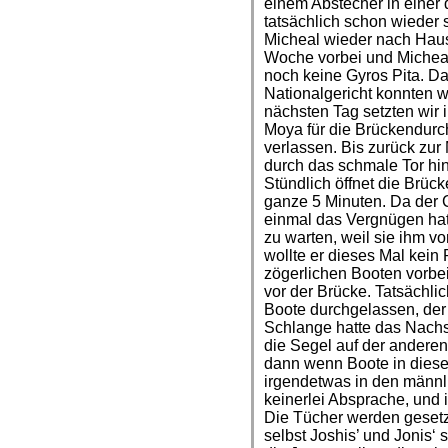
einem Abstecher in einer
tatsächlich schon wieder s
Micheal wieder nach Haus
Woche vorbei und Micheal 
noch keine Gyros Pita. D
Nationalgericht konnten 
nächsten Tag setzten wir i
Moya für die Brückendurch
verlassen. Bis zurück zur 
durch das schmale Tor hin
Stündlich öffnet die Brücke
ganze 5 Minuten. Da der 
einmal das Vergnügen hatt
zu warten, weil sie ihm 
wollte er dieses Mal kein
zögerlichen Booten vorbei
vor der Brücke. Tatsächli
Boote durchgelassen, der
Schlange hatte das Nachs
die Segel auf der anderen
dann wenn Boote in diese
irgendetwas in den männl
keinerlei Absprache, und is
Die Tücher werden gesetzt
selbst Joshis’ und Jonis‘