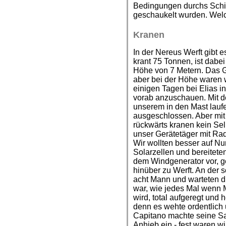
Bedingungen durchs Schiff
geschaukelt wurden. Wel
Kranen
In der Nereus Werft gibt es
krant 75 Tonnen, ist dabei
Höhe von 7 Metern. Das Ge
aber bei der Höhe waren w
einigen Tagen bei Elias 
vorab anzuschauen. Mit d
unserem in den Mast lauf
ausgeschlossen. Aber mit
rückwärts kranen kein Selb
unser Gerätetäger mit Rad
Wir wollten besser auf N
Solarzellen und bereitete
dem Windgenerator vor, g
hinüber zu Werft. An der
acht Mann und warteten d
war, wie jedes Mal wenn
wird, total aufgeregt und he
denn es wehte ordentlich
Capitano machte seine Sa
Anhieb ein - fest waren w