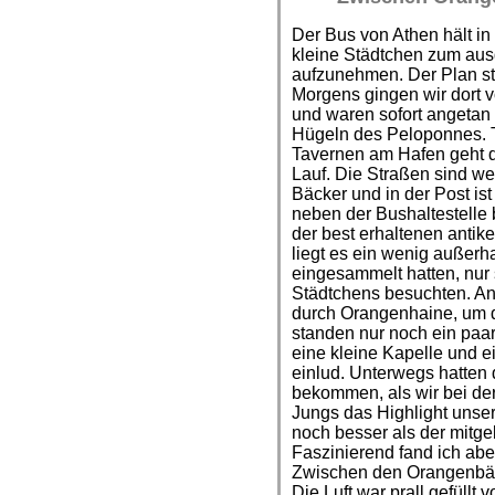
Der Bus von Athen hält in
kleine Städtchen zum au
aufzunehmen. Der Plan st
Morgens gingen wir dort v
und waren sofort angetan
Hügeln des Peloponnes. T
Tavernen am Hafen geht 
Lauf. Die Straßen sind we
Bäcker und in der Post ist 
neben der Bushaltestelle 
der best erhaltenen antik
liegt es ein wenig außerh
eingesammelt hatten, nur
Städtchens besuchten. An
durch Orangenhaine, um 
standen nur noch ein paa
eine kleine Kapelle und e
einlud. Unterwegs hatten
bekommen, als wir bei der
Jungs das Highlight unse
noch besser als der mitge
Faszinierend fand ich abe
Zwischen den Orangenbäum
Die Luft war prall gefül