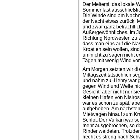
Der Meltemi, das lokale 
Sommer fast ausschließl
Die Winde sind am Nachmi
der Nacht etwas zurück. 
und zwar ganz beträchtlic
Außergewöhnliches. Im Jul
Richtung Nordwesten zu se
dass man eins auf die Na
Kroatien sein wollen, sind
um nicht zu sagen nicht e
Tagen mit wenig Wind vo
Am Morgen setzten wir di
Mittagszeit tatsächlich s
und nahm zu, Henry war 
gegen Wind und Welle nic
Gesicht, aber nicht nur si
kleinen Hafen von Nisiros
war es schon zu spät, abe
aufgehoben. Am nächsten 
Mietwagen hinauf zum Krat
Schlot. Der Vulkan war sc
mehr ausgebrochen, so d
Rinder weideten. Trotzdem
riecht es streng nach Sch