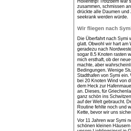
Höllentrip! Trotzdem war s
zusammen, schmissen ans
drückte alle Daumen und 
seekrank werden würde.
Wir fliegen nach Sym
Die Überfahrt nach Symi 
glatt. Obwohl wir hart am
geradezu nach Nordwesten
sogar 8.5 Knoten rasten wi
mich ersthaft, ob der neu
machte, aber wahrscheinl
Bedingungen. Wenige Stun
Stadthafen von Symi ein. 
bei 20 Knoten Wind von de
dem Heck zur Hafenmauer
an. Dieses, für Griechenl
ganz schön ins Schwitzen
auf der Welt gebraucht. Dr
Routine fehlte noch und w
Kette, bevor wir uns siche
Vor 11 Jahren war Symi no
schönen kleinen Häusern 
unsere Lieblingsinsel in