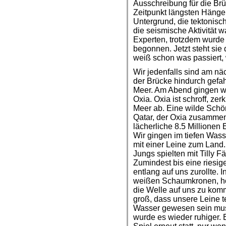
Ausschreibung für die Br
Zeitpunkt längsten Hängeb
Untergrund, die tektonis
die seismische Aktivität
Experten, trotzdem wurde
begonnen. Jetzt steht sie
weiß schon was passiert,
Wir jedenfalls sind am nä
der Brücke hindurch gefa
Meer. Am Abend gingen wi
Oxia. Oxia ist schroff, zerk
Meer ab. Eine wilde Schö
Qatar, der Oxia zusammen 
lächerliche 8.5 Millione
Wir gingen im tiefen Was
mit einer Leine zum Land.
Jungs spielten mit Tilly 
Zumindest bis eine riesig
entlang auf uns zurollte. I
weißen Schaumkronen, hö
die Welle auf uns zu kom
groß, dass unsere Leine t
Wasser gewesen sein muss
wurde es wieder ruhiger. 