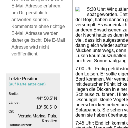
E-Mail Adresse erfahren,
5:30 Uhr: Wir quäle
um Dir persönlich
spät geworden. Erst
antworten können.
der Boje, haben danach g
versumpft. Es war einfach
Kommentare ohne richtige
anderen Erwachsenen zu v
E-Mail Adresse werden
der Nacht hatte es dann 
daher gelöscht. Die E-Mail
viel, dass ich aufgestand
dann gleich wieder aufzu
Adresse wird nicht
Mücken unterwegs, denn i
veröffentlicht.
Luken kaum auszuhalten. 
noch vor Sonnenaufgang
7:00 Uhr: Fertig gefrühstü
den Lotsen. Er sollte eig
Letzte Position:
Bord kommen. Wir vermute
(auf Karte anzeigen)
mit deutscher Pünktlichke
liegen die Dicken in eine
Breite:
Schleuse zu fahren. Hinter
44° 50.5' N
Dschungel, kleine Vögel 
Länge:
unerschrocken neben uns
13° 50.5' O
Solarpanels. Sie sehen ve
Ort:
denn sie haben überhaupt
Veruda Marina, Pula,
Kroatien
7:45 Uhr: Endlich kommt 
Datum/Uhrzeit: