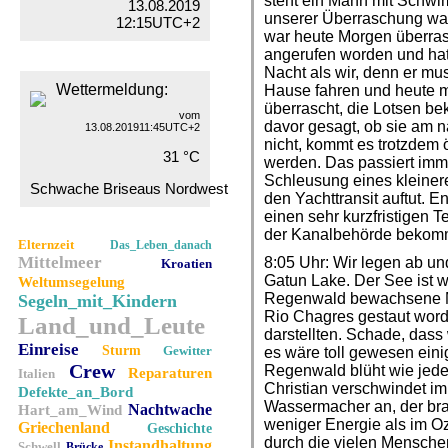
steht ein Mann mit Schwi
13.08.2019
unserer Überraschung war 
12:15UTC+2
war heute Morgen überra
angerufen worden und hat
Nacht als wir, denn er mu
Wettermeldung:
Hause fahren und heute mo
überrascht, die Lotsen b
vom
davor gesagt, ob sie am 
13.08.201911:45UTC+2
nicht, kommt es trotzdem öf
31 °C
werden. Das passiert imm
Schleusung eines kleinere
Schwache Briseaus Nordwest
den Yachttransit auftut. 
einen sehr kurzfristigen 
der Kanalbehörde bekom
Elternzeit
Das_Leben_danach
Mittelmeer
8:05 Uhr: Wir legen ab u
Kroatien
Gatun Lake. Der See ist 
Weltumsegelung
Regenwald bewachsene Min
Segeln_mit_Kindern
Rio Chagres gestaut worde
Land_und_Leute
darstellten. Schade, dass 
Einreise
Sturm
Gewitter
es wäre toll gewesen ein
Crew
Regenwald blüht wie jedes
Reparaturen
Italien
Christian verschwindet im
Defekte_an_Bord
Wassermacher an, der bra
Nachtwache
Hart_am_Wind
weniger Energie als im O
Griechenland
Geschichte
durch die vielen Mensche
Instandhaltung
Schwell
Brücke