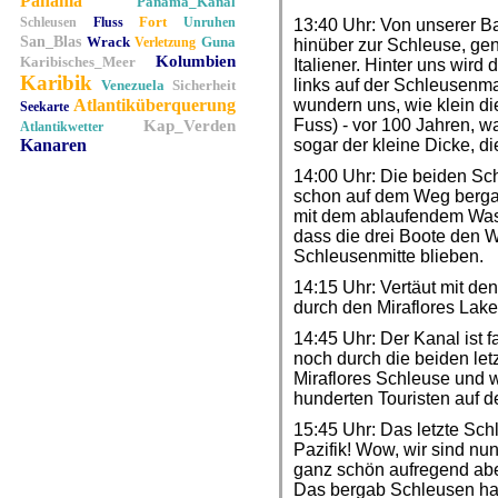
Panama
Panama_Kanal
Fort
Schleusen
Fluss
Unruhen
13:40 Uhr: Von unserer B
San_Blas
Wrack
Guna
Verletzung
hinüber zur Schleuse, gen
Kolumbien
Karibisches_Meer
Italiener. Hinter uns wird
Karibik
links auf der Schleusenm
Venezuela
Sicherheit
Atlantiküberquerung
wundern uns, wie klein di
Seekarte
Fuss) - vor 100 Jahren, war
Kap_Verden
Atlantikwetter
Kanaren
sogar der kleine Dicke, d
14:00 Uhr: Die beiden Sch
schon auf dem Weg bergab
mit dem ablaufendem Was
dass die drei Boote den W
Schleusenmitte blieben.
14:15 Uhr: Vertäut mit de
durch den Miraflores Lak
14:45 Uhr: Der Kanal ist f
noch durch die beiden le
Miraflores Schleuse und 
hunderten Touristen auf d
15:45 Uhr: Das letzte Schl
Pazifik! Wow, wir sind nu
ganz schön aufregend abe
Das bergab Schleusen hat