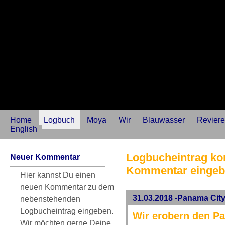
Home
Logbuch
Moya
Wir
Blauwasser
Reviere
English
Logbucheintrag kom
Neuer Kommentar
Kommentar einge
Hier kannst Du einen
neuen Kommentar zu dem
31.03.2018 -Panama Cit
nebenstehenden
Logbucheintrag eingeben.
Wir erobern den Paz
Wir möchten gerne Deine