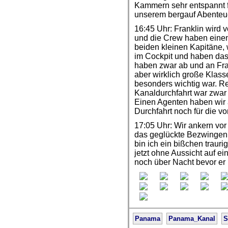
Kammern sehr entspannt fu
unserem bergauf Abenteue
16:45 Uhr: Franklin wird 
und die Crew haben einen
beiden kleinen Kapitäne, 
im Cockpit und haben das T
haben zwar ab und an Fra
aber wirklich große Klass
besonders wichtig war. Ret
Kanaldurchfahrt war zwar 
Einen Agenten haben wir a
Durchfahrt noch für die v
17:05 Uhr: Wir ankern vor
das geglückte Bezwingen 
bin ich ein bißchen traur
jetzt ohne Aussicht auf e
noch über Nacht bevor er
Panama
Panama_Kanal
S