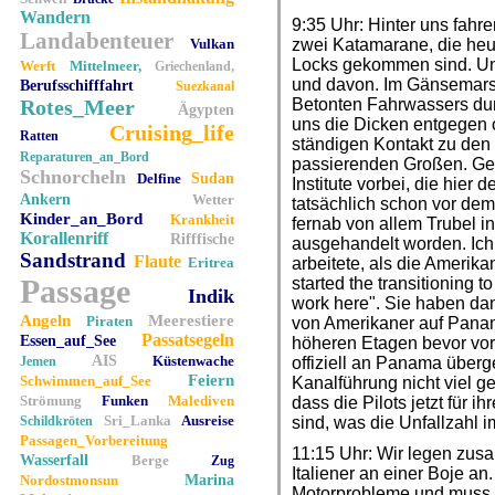
Wandern
9:35 Uhr: Hinter uns fahr
Landabenteuer
Vulkan
zwei Katamarane, die heu
Locks gekommen sind. Uns
Werft
Mittelmeer,
Griechenland,
und davon. Im Gänsemars
Berufsschifffahrt
Suezkanal
Rotes_Meer
Betonten Fahrwassers du
Ägypten
uns die Dicken entgegen o
Cruising_life
Ratten
ständigen Kontakt zu den
Reparaturen_an_Bord
passierenden Großen. G
Schnorcheln
Delfine
Sudan
Institute vorbei, die hie
Ankern
Wetter
tatsächlich schon vor dem
Kinder_an_Bord
Krankheit
fernab von allem Trubel in 
Korallenriff
Rifffische
ausgehandelt worden. Ich f
Sandstrand
Flaute
Eritrea
arbeitete, als die Amerik
Passage
started the transitioning t
Indik
work here". Sie haben da
Angeln
Meerestiere
Piraten
von Amerikaner auf Panam
Passatsegeln
Essen_auf_See
höheren Etagen bevor vo
AIS
Küstenwache
Jemen
offiziell an Panama überg
Feiern
Schwimmen_auf_See
Kanalführung nicht viel g
Strömung
Funken
Malediven
dass die Pilots jetzt für i
Sri_Lanka
Ausreise
Schildkröten
sind, was die Unfallzahl i
Passagen_Vorbereitung
11:15 Uhr: Wir legen zu
Wasserfall
Berge
Zug
Italiener an einer Boje an
Nordostmonsun
Marina
Motorprobleme und muss 