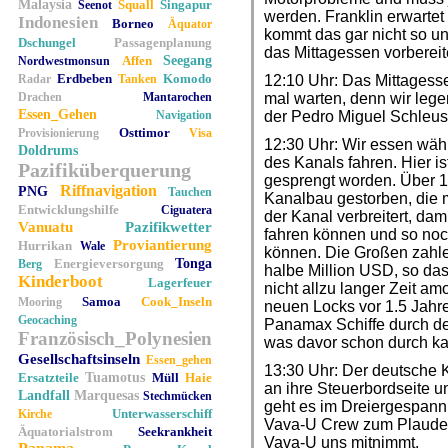
Malaysia
Squall
Singapur
Seenot
werden. Franklin erwartet
Indonesien
Borneo
Äquator
kommt das gar nicht so un
Dschungel
Passagenplanung
das Mittagessen vorbereit
Affen
Seegang
Nordwestmonsun
Erdbeben
Komodo
Radar
Tanken
12:10 Uhr: Das Mittagessen
Drachen
Mantarochen
mal warten, denn wir lege
Essen_Gehen
Navigation
der Pedro Miguel Schleus
Osttimor
Provisionierung
Visa
12:30 Uhr: Wir essen währ
Doldrums
des Kanals fahren. Hier i
Pazifiküberquerung
gesprengt worden. Über 
Riffnavigation
PNG
Tauchen
Kanalbau gestorben, die m
Entwicklungshilfe
Ciguatera
der Kanal verbreitert, da
Vanuatu
Pazifikwetter
fahren können und so noc
Proviantierung
Hurrikan
Wale
können. Die Großen zahlen
Energieversorgung
Tonga
Berg
halbe Million USD, so das
Kinderboot
Lagerfeuer
nicht allzu langer Zeit amo
Samoa
Cook_Inseln
Mooring
neuen Locks vor 1.5 Jahre
Geocaching
Panamax Schiffe durch de
Französisch_Polynesien
was davor schon durch k
Gesellschaftsinseln
Essen_gehen
13:30 Uhr: Der deutsche 
Ersatzteile
Tuamotus
Müll
Haie
an ihre Steuerbordseite un
Landfall
Marquesas
Stechmücken
geht es im Dreiergespann 
Unterwasserschiff
Kirche
Vava-U Crew zum Plaudern
Äquatorialstrom
Seekrankheit
Vava-U uns mitnimmt.