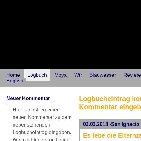
Home
Logbuch
Moya
Wir
Blauwasser
Reviere
English
Logbucheintrag kom
Neuer Kommentar
Kommentar einge
Hier kannst Du einen
neuen Kommentar zu dem
02.03.2018 -San Ignacio
nebenstehenden
Logbucheintrag eingeben.
Es lebe die Elternze
Wir möchten gerne Deine