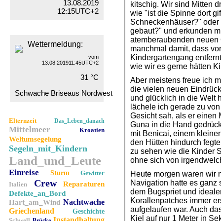
13.08.2019
kitschig. Wir sind Mitten
12:15UTC+2
wie "ist die Spinne dort gi
Schneckenhäuser?" oder "
gebaut?" und erkunden mi
atemberaubenden neuen Or
Wettermeldung:
manchmal damit, dass vor
Kindergartengang entfernt 
vom
13.08.201911:45UTC+2
wie wir es gerne hätten K
31 °C
Aber meistens freue ich m
die vielen neuen Eindrück
Schwache Briseaus Nordwest
und glücklich in die Welt
lächele ich gerade zu von
Gesicht sah, als er einen
Elternzeit
Das_Leben_danach
Guna in die Hand gedrüc
Mittelmeer
Kroatien
mit Benicai, einem klein
Weltumsegelung
den Hütten hindurch fegte
Segeln_mit_Kindern
zu sehen wie die Kinder S
Land_und_Leute
ohne sich von irgendwelch
Einreise
Sturm
Gewitter
Heute morgen waren wir n
Crew
Navigation hatte es ganz s
Reparaturen
Italien
dem Bugspriet und ideale
Defekte_an_Bord
Korallenpatches immer er
Nachtwache
Hart_am_Wind
aufgelaufen war. Auch das 
Griechenland
Geschichte
Kiel auf nur 1 Meter in S
Instandhaltung
Schwell
Brücke