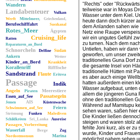
"Rechts" oder "Rückwärts
Wandern
teilweise war in Moyas D
Landabenteuer
Vulkan
Wasser unter dem Kiel. Un
Werft
Mittelmeer,
Griechenland,
heute dann doch kürzer a
Berufsschifffahrt
Suezkanal
dem Anlanden sahen wie 
Rotes_Meer
Ägypten
Netz eine Raupe verspeist
Cruising_life
wir ein ungutes Gefühl 
Ratten
zu turnen. Nach dem nachm
Reparaturen_an_Bord
Untiefen, haben wir dann 
Schnorcheln
Delfine
Sudan
geworfen, um unser zweit
Ankern
Wetter
traditionelles Guna Dorf z
Kinder_an_Bord
Krankheit
die gesamte Insel von Hä
Korallenriff
Rifffische
traditionelle Hütten mit 
Sandstrand
Flaute
Eritrea
es aber auch einige Well
Passage
hatten außerdem einen kl
Indik
Wasser aufgebaut, unten of
Angeln
Meerestiere
Piraten
allem die jüngeren Guna 
Passatsegeln
Essen_auf_See
ohne den traditionellen 
AIS
Küstenwache
Jemen
Während auf Mamitupu kei
Feiern
Schwimmen_auf_See
sehen waren, saßen hier ei
Strömung
Funken
Malediven
Die Kinder ließen dennoc
Sri_Lanka
Ausreise
Schildkröten
steigen und waren stolz a
Passagen_Vorbereitung
fehlte Joni kurz, als er 
Wasserfall
Berge
Zug
wurde, Kinder und Frauen
Nordostmonsun
Marina
möglichst nahem sehen u