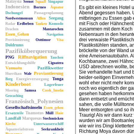
Malaysia
Squall
Singapur
Seenot
Indonesien
Borneo
Es gibt ein kleines Hotel 
Äquator
Abend gegessen haben. U
Dschungel
Passagenplanung
mitbringen zu Essen gab e
Affen
Seegang
Nordwestmonsun
mit Fisch oder Hähnchenb
Erdbeben
Komodo
Radar
Tanken
zusammen mit dem Koch u
Drachen
Mantarochen
Nebenraum in den herun
Essen_Gehen
Navigation
drei verwaiste Plastikti
Osttimor
Provisionierung
Visa
Plastikstühlen standen, a
Doldrums
Pazifiküberquerung
bröckelte von der Wand u
eine Ameisenautobahn. Als
Riffnavigation
PNG
Tauchen
Kochbanane, zwei Hähnch
Entwicklungshilfe
Ciguatera
USD abrechnen wollte, be
Vanuatu
Pazifikwetter
Sie verhandelte hart und
Proviantierung
Hurrikan
Wale
beider-seitigen Einverne
Energieversorgung
Tonga
Berg
wohl eher nicht mehr kom
Kinderboot
Lagerfeuer
noch wo eigentlich der ga
Samoa
Cook_Inseln
Mooring
gesehen haben herkomme
Geocaching
dann entsetzt und ernücht
Französisch_Polynesien
sahen, die volle Mülltonn
Gesellschaftsinseln
Essen_gehen
Meer entsorgten und so ihr
Ersatzteile
Tuamotus
Müll
Haie
Traurig! Als wir dann kur
Landfall
Marquesas
Stechmücken
wurden wir am Bootsanleg
Unterwasserschiff
Kirche
wie wir ins Dingi kletter
Äquatorialstrom
Seekrankheit
Richtung Moya davon dümpe