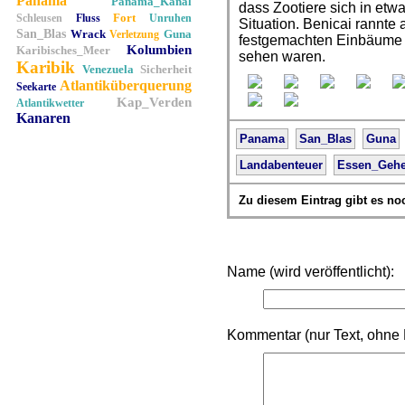
Panama
Panama_Kanal
dass Zootiere sich in etw
Fort
Schleusen
Fluss
Unruhen
Situation. Benicai rannte 
San_Blas
Wrack
Guna
Verletzung
festgemachten Einbäume u
Kolumbien
Karibisches_Meer
sehen waren.
Karibik
Venezuela
Sicherheit
Atlantiküberquerung
Seekarte
Kap_Verden
Atlantikwetter
Kanaren
Panama
San_Blas
Guna
Landabenteuer
Essen_Geh
Zu diesem Eintrag gibt es n
Name (wird veröffentlicht):
Kommentar (nur Text, ohne