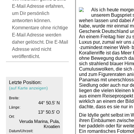
E-Mail Adresse erfahren,
Als ich heute morg
um Dir persönlich
unserem Bugspriet 
antworten können.
wehen lassen und dabei A
habe, wurde mir einmal me
Kommentare ohne richtige
Geschenk Deutschland uns
E-Mail Adresse werden
An einem Freitag hier zu s
daher gelöscht. Die E-Mail
Luxus pur, zumal wir uns 
-zumindest meiner Welt- 
Adresse wird nicht
Korallenriffe ist das Meer 
veröffentlicht.
ohne Bewegung durch das 
sich strahlend blauer Hi
Cumuluswolken, die sich 
und zum Figurenraten anim
Panamas mit unerschloss
Letzte Position:
Siedlung oder auch nur d
(auf Karte anzeigen)
liegen die vielen kleinen
aus einem Reiseprospekt 
Breite:
wirklich an einem der Bil
44° 50.5' N
dachte, dass es sie nur in
Länge:
13° 50.5' O
Die Idylle geht selbst im
Ort:
ihren Einbäumen zwischen
Veruda Marina, Pula,
her paddeln oder für weit
Kroatien
Ein romantisches Fotomoti
Datum/Uhrzeit: