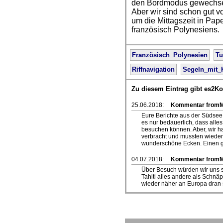
den Bordmodus gewechselt
Aber wir sind schon gut
um die Mittagszeit in Pa
französisch Polynesiens.
Französisch_Polynesien
T
Riffnavigation
Segeln_mit_
Zu diesem Eintrag gibt es2K
25.06.2018:
Kommentar fromM
Eure Berichte aus der Südsee 
es nur bedauerlich, dass alles
besuchen können. Aber, wir h
verbracht und mussten wieder 
wunderschöne Ecken. Einen gu
04.07.2018:
Kommentar from
Über Besuch würden wir uns se
Tahiti alles andere als Schnäp
wieder näher an Europa dran si