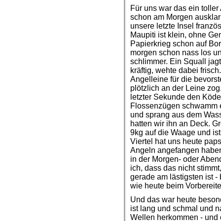
Für uns war das ein tolle
schon am Morgen ausklarie
unsere letzte Insel franzö
Maupiti ist klein, ohne G
Papierkrieg schon auf Bor
morgen schon nass los u
schlimmer. Ein Squall jag
kräftig, wehte dabei frisch
Angelleine für die bevors
plötzlich an der Leine zog,
letzter Sekunde den Köder
Flossenzügen schwamm er 
und sprang aus dem Wasse
hatten wir ihn an Deck. G
9kg auf die Waage und ist
Viertel hat uns heute pap
Angeln angefangen haben, 
in der Morgen- oder Aben
ich, dass das nicht stimm
gerade am lästigsten ist 
wie heute beim Vorbereiten
Und das war heute besond
ist lang und schmal und n
Wellen herkommen - und d