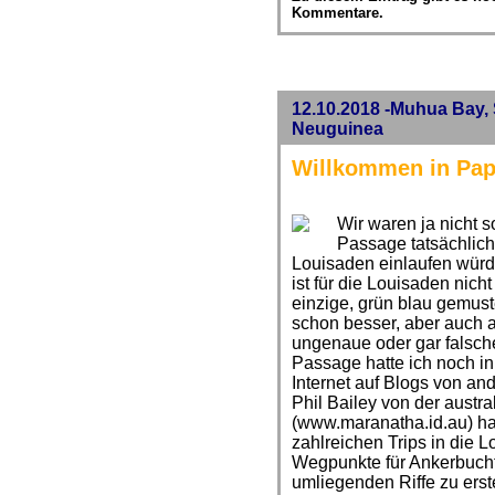
Kommentare.
12.10.2018 -Muhua Bay, 
Neuguinea
Willkommen in Pa
Wir waren ja nicht s
Passage tatsächlich
Louisaden einlaufen wür
ist für die Louisaden nich
einzige, grün blau gemust
schon besser, aber auch au
ungenaue oder gar falsch
Passage hatte ich noch i
Internet auf Blogs von and
Phil Bailey von der austr
(www.maranatha.id.au) hat
zahlreichen Trips in die
Wegpunkte für Ankerbuch
umliegenden Riffe zu ers