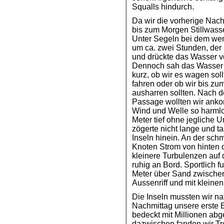
Squalls hindurch.
Da wir die vorherige Nacht
bis zum Morgen Stillwass
Unter Segeln bei dem wen
um ca. zwei Stunden, der 
und drückte das Wasser v
Dennoch sah das Wasser i
kurz, ob wir es wagen soll
fahren oder ob wir bis zu
ausharren sollten. Nach 
Passage wollten wir ank
Wind und Welle so harmlo
Meter tief ohne jegliche Un
zögerte nicht lange und t
Inseln hinein. An der sch
Knoten Strom von hinten d
kleinere Turbulenzen auf 
ruhig an Bord. Sportlich f
Meter über Sand zwischen
Aussenriff und mit klein
Die Inseln mussten wir na
Nachmittag unsere erste E
bedeckt mit Millionen abg
dazwischen fanden wir Tre