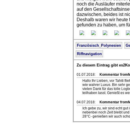
noch die Ausläufer miter
auf den Gesellschaftsinsel
dazwischen, beides ist ni
Deshalb waren wir heute 
gefunden zu haben, um für
Französisch_Polynesien
Ge
Riffnavigation
Zu diesem Eintrag gibt es2K
01.07.2018:
Kommentar fromMar
Hallo Ihr Lieben, vor Tahiti f
wie wahrer Luxus. Bin sehr ge
vielen Dank für das tolle Log
teilhaben lasst. Genießt es wei
04.07.2018:
Kommentar from
Ich gebe zu, wir sind echt g
nebenbei noch Zeit bleibt und 
28°C- genießen wir auch schon