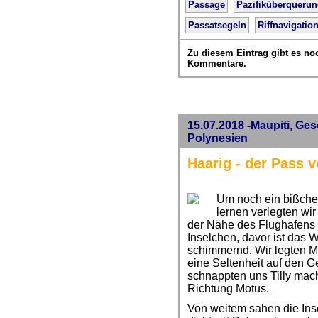
Passage
Pazifiküberqueru
Passatsegeln
Riffnavigatio
Zu diesem Eintrag gibt es no
Kommentare.
15.07.2018 -Maupiti, Ges
Polynesien
Haarig - der Pass 
Um noch ein bißche
lernen verlegten wir
der Nähe des Flughafens l
Inselchen, davor ist das Wa
schimmernd. Wir legten Mo
eine Seltenheit auf den Ge
schnappten uns Tilly mac
Richtung Motus.
Von weitem sahen die Ins