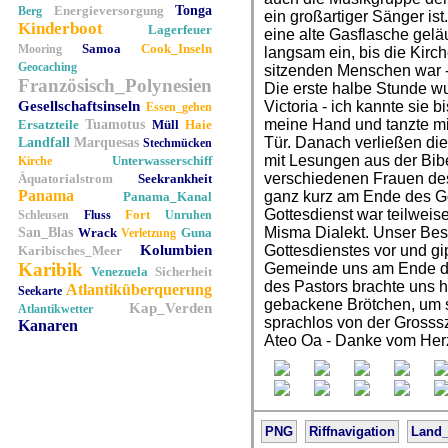
Energieversorgung
Tonga
Berg
ein großartiger Sänger is
Kinderboot
Lagerfeuer
eine alte Gasflasche gelä
Samoa
Cook_Inseln
Mooring
langsam ein, bis die Kirc
Geocaching
sitzenden Menschen war - 
Französisch_Polynesien
Die erste halbe Stunde wu
Gesellschaftsinseln
Victoria - ich kannte sie bi
Essen_gehen
meine Hand und tanzte mi
Ersatzteile
Tuamotus
Müll
Haie
Tür. Danach verließen die
Landfall
Marquesas
Stechmücken
mit Lesungen aus der Bib
Unterwasserschiff
Kirche
verschiedenen Frauen des
Äquatorialstrom
Seekrankheit
Panama
ganz kurz am Ende des Go
Panama_Kanal
Gottesdienst war teilweise
Fort
Schleusen
Fluss
Unruhen
Misma Dialekt. Unser Be
San_Blas
Wrack
Guna
Verletzung
Kolumbien
Gottesdienstes vor und gi
Karibisches_Meer
Karibik
Gemeinde uns am Ende die
Venezuela
Sicherheit
des Pastors brachte uns h
Atlantiküberquerung
Seekarte
gebackene Brötchen, um s
Kap_Verden
Atlantikwetter
sprachlos von der Grosss
Kanaren
Ateo Oa - Danke vom Her
PNG
Riffnavigation
Land_