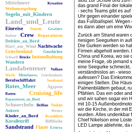
stolz zur Schule und zum 
Mittelmeer
Kroatien
das grand Final der lokale
Weltumsegelung
- sechs Teams gibt es auf
Segeln_mit_Kindern
Uhr gegen einander spielen
Land_und_Leute
das Fußballspiel. Wegen e
es dann aber um eine Wo
Einreise
Sturm
Gewitter
Crew
Zurück am Strand waren d
Reparaturen
Italien
riesigen Seegurken in au
Defekte_an_Bord
Die Gurken werden so hal
Nachtwache
Hart_am_Wind
Firmen abgeholt werden. 
Griechenland
Geschichte
China und Korea, wo sie d
Instandhaltung
Schwell
Brücke
meine Frage, ob jemand sc
Wandern
eine Seegurke schmeckt,
Landabenteuer
Vulkan
verständnislos an - wieso
Werft
Mittelmeer,
Griechenland,
aufessen? Das Einkommen
Berufsschifffahrt
Suezkanal
einigen Stellen. Die Häu
Rotes_Meer
Ägypten
Palmenblättern gebaut, ru
Cruising_life
Pfählen. Das ein oder an
Ratten
und wir sahen sogar ein H
Reparaturen_an_Bord
mit 10-15 Außenbordmotor
Schnorcheln
Delfine
Sudan
wir die Kirche, in der mit
Ankern
Wetter
wurden. Alles undenkbar 
Kinder_an_Bord
Krankheit
Chief Nikelson eine Lüst
Korallenriff
Rifffische
LED Lampe ablehnte, da e
Sandstrand
Flaute
Eritrea