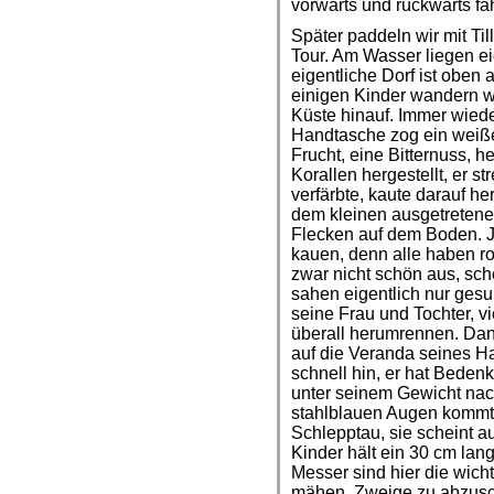
vorwärts und rückwärts f
Später paddeln wir mit Til
Tour. Am Wasser liegen ei
eigentliche Dorf ist obe
einigen Kinder wandern wi
Küste hinauf. Immer wiede
Handtasche zog ein weiße
Frucht, eine Bitternuss, h
Korallen hergestellt, er str
verfärbte, kaute darauf h
dem kleinen ausgetretene
Flecken auf dem Boden. Je
kauen, denn alle haben ro
zwar nicht schön aus, sch
sahen eigentlich nur gesu
seine Frau und Tochter, v
überall herumrennen. Da
auf die Veranda seines Hau
schnell hin, er hat Bede
unter seinem Gewicht nac
stahlblauen Augen kommt m
Schlepptau, sie scheint a
Kinder hält ein 30 cm la
Messer sind hier die wic
mähen, Zweige zu abzusch