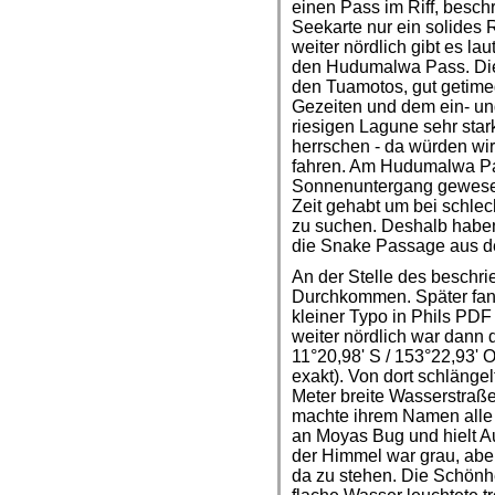
einen Pass im Riff, beschr
Seekarte nur ein solides R
weiter nördlich gibt es la
den Hudumalwa Pass. Die
den Tuamotos, gut getime
Gezeiten und dem ein- u
riesigen Lagune sehr sta
herrschen - da würden wir
fahren. Am Hudumalwa Pas
Sonnenuntergang gewesen
Zeit gehabt um bei schlec
zu suchen. Deshalb haben
die Snake Passage aus d
An der Stelle des beschr
Durchkommen. Später fand
kleiner Typo in Phils PDF
weiter nördlich war dann d
11°20,98' S / 153°22,93'
exakt). Von dort schlängel
Meter breite Wasserstraße
machte ihrem Namen alle E
an Moyas Bug und hielt A
der Himmel war grau, abe
da zu stehen. Die Schönhe