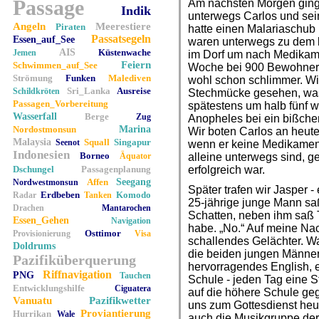
Passage
Am nächsten Morgen ginge
Indik
unterwegs Carlos und sei
Angeln
Meerestiere
Piraten
hatte einen Malariaschub 
Passatsegeln
Essen_auf_See
waren unterwegs zu dem 
AIS
Küstenwache
Jemen
im Dorf um nach Medikame
Feiern
Schwimmen_auf_See
Woche bei 900 Bewohnern
Strömung
Funken
Malediven
wohl schon schlimmer. Wir
Sri_Lanka
Ausreise
Schildkröten
Stechmücke gesehen, was 
Passagen_Vorbereitung
spätestens um halb fünf 
Wasserfall
Berge
Zug
Anopheles bei ein bißchen
Nordostmonsun
Marina
Wir boten Carlos an heute
Malaysia
Squall
Singapur
Seenot
wenn er keine Medikament
Indonesien
Borneo
Äquator
alleine unterwegs sind, g
Dschungel
Passagenplanung
erfolgreich war.
Affen
Seegang
Nordwestmonsun
Später trafen wir Jasper 
Erdbeben
Komodo
Radar
Tanken
25-jährige junge Mann sa
Drachen
Mantarochen
Schatten, neben ihm saß Ti
Essen_Gehen
Navigation
habe. „No.“ Auf meine Nac
Osttimor
Provisionierung
Visa
schallendes Gelächter. Wa
Doldrums
die beiden jungen Männer
Pazifiküberquerung
hervorragendes English, er
Riffnavigation
PNG
Tauchen
Schule - jeden Tag eine S
Entwicklungshilfe
Ciguatera
auf die höhere Schule geg
Vanuatu
Pazifikwetter
uns zum Gottesdienst heute
Proviantierung
Hurrikan
Wale
auch die Musikgruppe der 