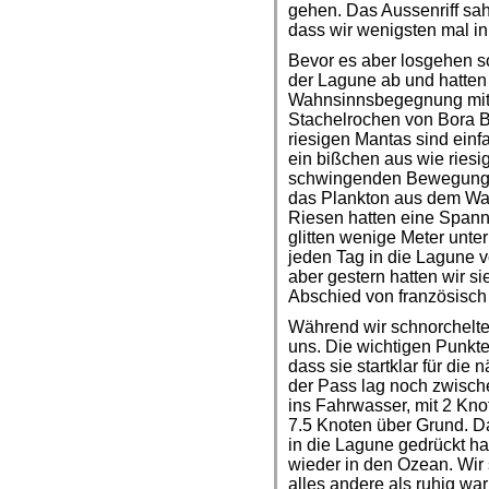
gehen. Das Aussenriff sah
dass wir wenigsten mal i
Bevor es aber losgehen sol
der Lagune ab und hatten
Wahnsinnsbegegnung mit
Stachelrochen von Bora Bo
riesigen Mantas sind ein
ein bißchen aus wie riesi
schwingenden Bewegungen
das Plankton aus dem Was
Riesen hatten eine Spann
glitten wenige Meter unte
jeden Tag in die Lagune 
aber gestern hatten wir si
Abschied von französisch
Während wir schnorchelte
uns. Die wichtigen Punkte 
dass sie startklar für di
der Pass lag noch zwisch
ins Fahrwasser, mit 2 Kn
7.5 Knoten über Grund. D
in die Lagune gedrückt ha
wieder in den Ozean. Wir 
alles andere als ruhig wa