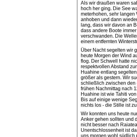
Als wir draußen waren sa
hoch her ging. Die See wa
meterhohen, sehr langen 
anhoben und dann wieder
lang, dass wir davon an 
dass andere Boote immer 
verschwanden. Die Welle
einem entfernten Winterst
Über Nacht segelten wir 
heute Morgen der Wind au
flog. Der Schwell hatte ni
respektvollen Abstand zum
Huahine entlang segelten 
größer als gestern. Wir s
schließlich zwischen den
frühen Nachmittag nach 1
Huahine ist wie Tahiti v
Bis auf einige wenige Seg
nichts los - die Stille ist z
Wir konnten uns heute nur
Anker gehen sollten und 
nicht besser nach Raiatea
Unentschlossenheit ist d
uns morgen wohl südlich p