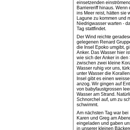
einsetzenden einströmen
Barriereriff hinaus. Wen
ins Meer reist, hätten sie
Lagune zu kommen und m
Niedrigwasser warten - d
Tag stattfindet.
Der Wind reichte gerades
gelegenen Renard Gruppe 
die Insel Epoko umgibt, g
Anker. Das Wasser hier is
wie sich der Anker in den
zwischen zwei kleine Koral
Wasser ruhig vor uns, türk
unter Wasser die Koralle
Insel gibt es einen weiss
anzog. Wir gingen auf En
von babyfaustgrossen le
Wasser am Strand. Natürli
Schnorchel auf, um zu sch
schwimmt.
Am nächsten Tag war bei 
Karen und Greg am Abend 
eingeladen und gaben un
in unserer kleinen Bäcker