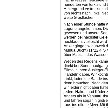
flache Wasser leuchtete t
hunderten von türkis und
Hintergrund erstreckte sic
von rechts nach links. Ne
weite Grasflächen.
Nach einer Stunde hatte wi
Lagune angekommen. Die 
gewesen und unsere Seekar
werden bei nächster Gele
hochladen, vielleicht wird
Anker gingen wir unweit 
Muhua Bucht (11°22,4' S /
über Matsch, das Wasser w
Wegen des Regens kamen 
direkt bei Sonnenaufgang
Elimo in ihren Ausleger-
Handeln dabei. Wir kochte
trinkt, luden die Bande in
denn brauchen. Nach dem
wir leider nicht dabei hat
jeden. Haken und Köder z
Anders als in Vanuatu, fi
und fahren sogar in groß
raus ins offene Meer. Mit