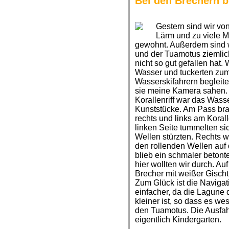
Bei den Brechern b
Gestern sind wir von 
Lärm und zu viele M
gewohnt. Außerdem sind 
und der Tuamotus ziemlich
nicht so gut gefallen hat
Wasser und tuckerten zu
Wasserskifahrern begleitet,
sie meine Kamera sahen.
Korallenriff war das Wasse
Kunststücke. Am Pass br
rechts und links am Korall
linken Seite tummelten si
Wellen stürzten. Rechts w
den rollenden Wellen auf d
blieb ein schmaler betonte
hier wollten wir durch. A
Brecher mit weißer Gischt
Zum Glück ist die Navigat
einfacher, da die Lagune d
kleiner ist, so dass es we
den Tuamotus. Die Ausfahr
eigentlich Kindergarten.