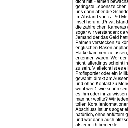
dicht mit Palmen bewachs
geringste Lebenszeichen 
uns dann aber die Schilder
im Abstand von ca. 50 Me
Insel herum. „Privat Islan
die zahlreichen Kameras
sogar wir verstanden: da 
Jemand der das Geld hat
Palmen verstecken zu kö
englischen Rasen anpfla
Harke kämmen zu lassen, 
erkennen waren. Wer der B
nicht, allerdings scheint 
zu sein. Vielleicht ist es
Profisportler oder ein Mill
gewählt, direkt am Aussenr
und ohne Kontakt zu Mens
wohl weiß, wie schön sein
es ihm oder ihr zu wisse
man nur wollte? Wir jeden
tollen Korallenformation
Abschluss ist uns sogar 
natürlich, ohne anfüttern 
und war dann auch blitzs
als er mich bemerkte.