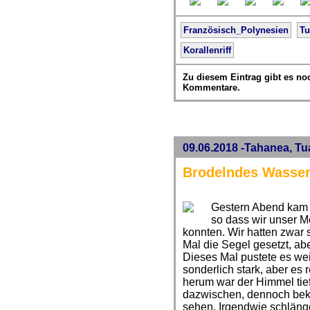
Französisch_Polynesien
T
Korallenriff
Zu diesem Eintrag gibt es no
Kommentare.
09.06.2018 -Tahanea, T
Brodelndes Wasse
Gestern Abend kam 
so dass wir unser M
konnten. Wir hatten zwar
Mal die Segel gesetzt, a
Dieses Mal pustete es wei
sonderlich stark, aber es
herum war der Himmel tie
dazwischen, dennoch bek
sehen. Irgendwie schläng