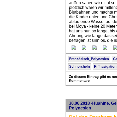
außen sahen wir nicht so 
plötzlich waren wir mitten
Blutbahnen und machte m
die Kinder unten und Chri
ablaufende Wasser auf dem
bei Moya - keine 20 Meter 
hat uns nun so lange, bis
Ahnung wie lange das sei
befragen ist sinnlos, die i
Französisch_Polynesien
Ge
Schnorcheln
Riffnavigation
Zu diesem Eintrag gibt es no
Kommentare.
30.06.2018 -Huahine, Ge
Polynesien