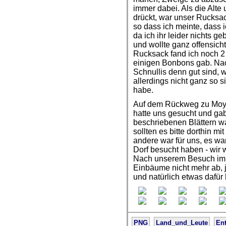
immer dabei. Als die Alte
drückt, war unser Rucksac
so dass ich meinte, dass 
da ich ihr leider nichts g
und wollte ganz offensicht
Rucksack fand ich noch 2 a
einigen Bonbons gab. Nach
Schnullis denn gut sind, wa
allerdings nicht ganz so 
habe.
Auf dem Rückweg zu Moya 
hatte uns gesucht und gab
beschriebenen Blättern wa
sollten es bitte dorthin m
andere war für uns, es wa
Dorf besucht haben - wir 
Nach unserem Besuch im D
Einbäume nicht mehr ab, 
und natürlich etwas dafür
PNG
Land_und_Leute
Ent