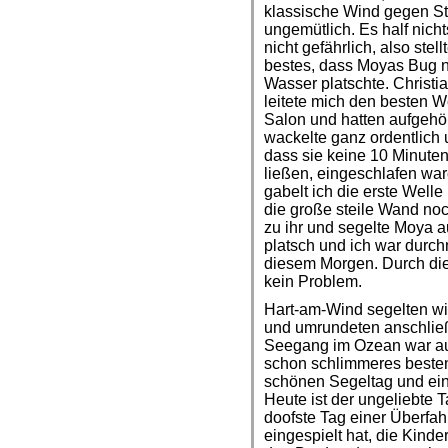
klassische Wind gegen St
ungemütlich. Es half nicht
nicht gefährlich, also ste
bestes, dass Moyas Bug ni
Wasser platschte. Christi
leitete mich den besten W
Salon und hatten aufgehör
wackelte ganz ordentlich 
dass sie keine 10 Minuten 
ließen, eingeschlafen war
gabelt ich die erste Welle
die große steile Wand no
zu ihr und segelte Moya a
platsch und ich war durc
diesem Morgen. Durch die 
kein Problem.
Hart-am-Wind segelten wir
und umrundeten anschließ
Seegang im Ozean war auc
schon schlimmeres bestens
schönen Segeltag und eine
Heute ist der ungeliebte T
doofste Tag einer Überfahrt
eingespielt hat, die Kinde