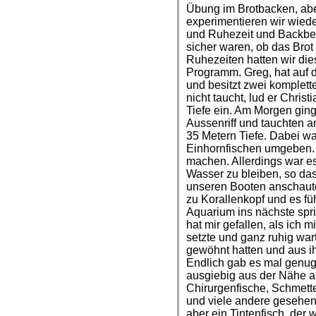
Übung im Brotbacken, abe
experimentieren wir wiede
und Ruhezeit und Backbed
sicher waren, ob das Brot
Ruhezeiten hatten wir di
Programm. Greg, hat auf d
und besitzt zwei komplet
nicht taucht, lud er Chris
Tiefe ein. Am Morgen ging
Aussenriff und tauchten a
35 Metern Tiefe. Dabei w
Einhornfischen umgeben. 
machen. Allerdings war es
Wasser zu bleiben, so das
unseren Booten anschaut
zu Korallenkopf und es fü
Aquarium ins nächste spri
hat mir gefallen, als ich
setzte und ganz ruhig war
gewöhnt hatten und aus i
Endlich gab es mal genug 
ausgiebig aus der Nähe 
Chirurgenfische, Schmett
und viele andere gesehen,
aber ein Tintenfisch, der