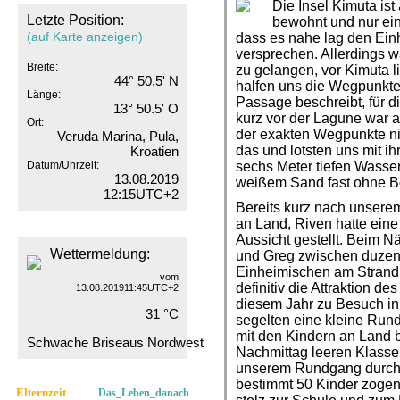
Die Insel Kimuta is
Letzte Position:
bewohnt und nur ein
(auf Karte anzeigen)
dass es nahe lag den Ei
versprechen. Allerdings wa
Breite:
zu gelangen, vor Kimuta l
44° 50.5' N
halfen uns die Wegpunkte,
Länge:
Passage beschreibt, für d
13° 50.5' O
kurz vor der Lagune war al
Ort:
der exakten Wegpunkte ni
Veruda Marina, Pula,
das und lotsten uns mit ih
Kroatien
Datum/Uhrzeit:
sechs Meter tiefen Wasser
13.08.2019
weißem Sand fast ohne B
12:15UTC+2
Bereits kurz nach unserem
an Land, Riven hatte ein
Aussicht gestellt. Beim 
Wettermeldung:
und Greg zwischen duzen
Einheimischen am Strand
vom
definitiv die Attraktion d
13.08.201911:45UTC+2
diesem Jahr zu Besuch in
31 °C
segelten eine kleine Run
mit den Kindern an Land b
Schwache Briseaus Nordwest
Nachmittag leeren Klasse
unserem Rundgang durchs 
bestimmt 50 Kinder zogen 
Elternzeit
Das_Leben_danach