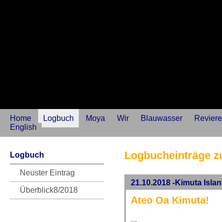
Home
Logbuch
Moya
Wir
Blauwasser
Reviere
English
Logbucheinträge zu
Logbuch
Neuster Eintrag
21.10.2018 -Kimuta Isla
Überblick8/2018
Ateo Oa Kimuta!