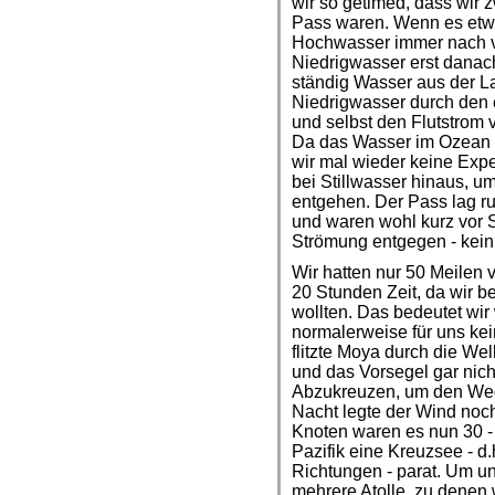
wir so getimed, dass wir
Pass waren. Wenn es etwas
Hochwasser immer nach v
Niedrigwasser erst danac
ständig Wasser aus der L
Niedrigwasser durch den 
und selbst den Flutstrom 
Da das Wasser im Ozean i
wir mal wieder keine Exp
bei Stillwasser hinaus, u
entgehen. Der Pass lag ru
und waren wohl kurz vor 
Strömung entgegen - kein
Wir hatten nur 50 Meilen 
20 Stunden Zeit, da wir b
wollten. Das bedeutet wir
normalerweise für uns ke
flitzte Moya durch die Wel
und das Vorsegel gar nicht
Abzukreuzen, um den Weg
Nacht legte der Wind noch
Knoten waren es nun 30 - 
Pazifik eine Kreuzsee - d
Richtungen - parat. Um 
mehrere Atolle, zu denen 