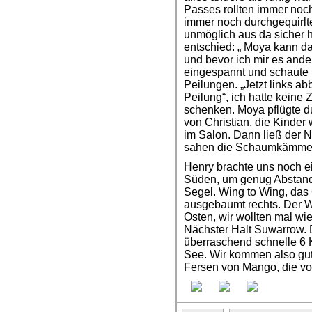
Passes rollten immer noch
immer noch durchgequirlt
unmöglich aus da sicher
entschied: „ Moya kann das
und bevor ich mir es ande
eingespannt und schaute f
Peilungen. „Jetzt links ab
Peilung“, ich hatte keine
schenken. Moya pflügte d
von Christian, die Kinder
im Salon. Dann ließ der N
sahen die Schaumkämme n
Henry brachte uns noch ei
Süden, um genug Abstand 
Segel. Wing to Wing, das
ausgebaumt rechts. Der W
Osten, wir wollten mal wi
Nächster Halt Suwarrow. 
überraschend schnelle 6 
See. Wir kommen also gut
Fersen von Mango, die vor 