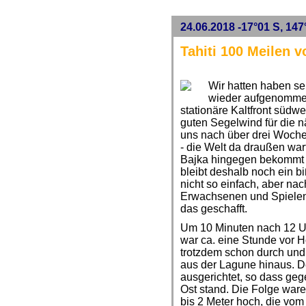
24.06.2018 -17°01 S, 147
Tahiti 100 Meilen v
Wir hatten haben s
wieder aufgenommen
stationäre Kaltfront südwes
guten Segelwind für die n
uns nach über drei Woche
- die Welt da draußen wart
Bajka hingegen bekommt 
bleibt deshalb noch ein bi
nicht so einfach, aber nac
Erwachsenen und Spielen
das geschafft.
Um 10 Minuten nach 12 U
war ca. eine Stunde vor H
trotzdem schon durch und 
aus der Lagune hinaus. De
ausgerichtet, so dass geg
Ost stand. Die Folge waren
bis 2 Meter hoch, die vom