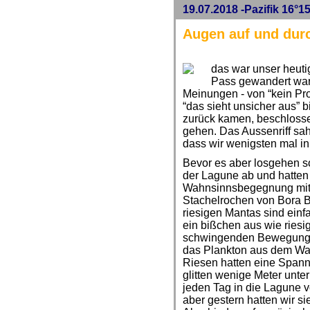
19.07.2018 -Pazifik 16°1
Augen auf und dur
das war unser heut
Pass gewandert war
Meinungen - von “kein Pr
“das sieht unsicher aus” b
zurück kamen, beschlosse
gehen. Das Aussenriff sah
dass wir wenigsten mal i
Bevor es aber losgehen sol
der Lagune ab und hatten
Wahnsinnsbegegnung mit
Stachelrochen von Bora Bo
riesigen Mantas sind ein
ein bißchen aus wie riesi
schwingenden Bewegungen
das Plankton aus dem Was
Riesen hatten eine Spann
glitten wenige Meter unte
jeden Tag in die Lagune 
aber gestern hatten wir si