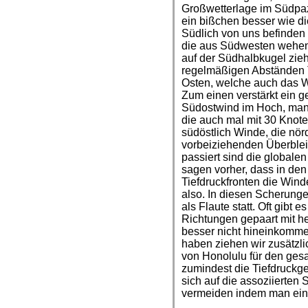
Großwetterlage im Südpazi
ein bißchen besser wie 
Südlich von uns befinden
die aus Südwesten wehen
auf der Südhalbkugel zieh
regelmäßigen Abständen 
Osten, welche auch das W
Zum einen verstärkt ein g
Südostwind im Hoch, man 
die auch mal mit 30 Knote
südöstlich Winde, die nö
vorbeiziehenden Überblei
passiert sind die globalen
sagen vorher, dass in de
Tiefdruckfronten die Wind
also. In diesen Scherungen
als Flaute statt. Oft gibt
Richtungen gepaart mit he
besser nicht hineinkomme
haben ziehen wir zusätzlic
von Honolulu für den gesa
zumindest die Tiefdruckg
sich auf die assoziierten
vermeiden indem man ein