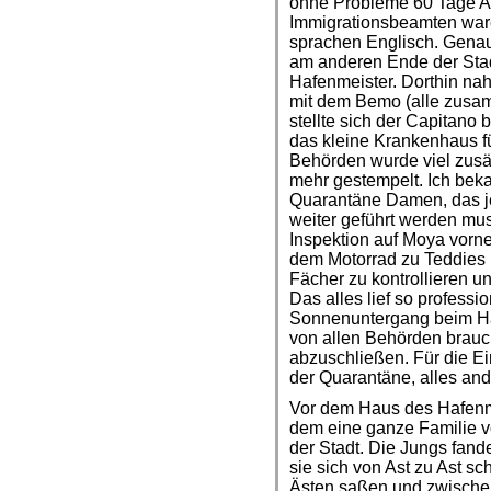
ohne Probleme 60 Tage Au
Immigrationsbeamten waren
sprachen Englisch. Gena
am anderen Ende der Stad
Hafenmeister. Dorthin na
mit dem Bemo (alle zusa
stellte sich der Capitano 
das kleine Krankenhaus f
Behörden wurde viel zusä
mehr gestempelt. Ich bek
Quarantäne Damen, das je
weiter geführt werden mus
Inspektion auf Moya vorne
dem Motorrad zu Teddies 
Fächer zu kontrollieren u
Das alles lief so professi
Sonnenuntergang beim Haf
von allen Behörden brauc
abzuschließen. Für die Ei
der Quarantäne, alles and
Vor dem Haus des Hafenme
dem eine ganze Familie vo
der Stadt. Die Jungs fand
sie sich von Ast zu Ast s
Ästen saßen und zwischen