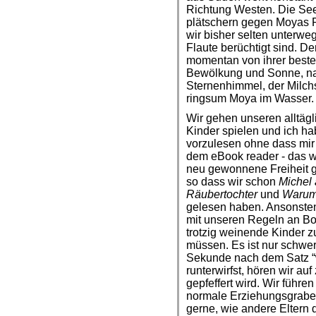
Richtung Westen. Die See i
plätschern gegen Moyas 
wir bisher selten unterwe
Flaute berüchtigt sind. D
momentan von ihrer besten
Bewölkung und Sonne, na
Sternenhimmel, der Milch
ringsum Moya im Wasser.
Wir gehen unseren alltäg
Kinder spielen und ich h
vorzulesen ohne dass mir 
dem eBook reader - das we
neu gewonnene Freiheit g
so dass wir schon
Michel
Räubertochter
und
Warum 
gelesen haben. Ansonste
mit unseren Regeln an Bor
trotzig weinende Kinder z
müssen. Es ist nur schwer
Sekunde nach dem Satz “w
runterwirfst, hören wir au
gepfeffert wird. Wir führ
normale Erziehungsgrabe
gerne, wie andere Eltern 