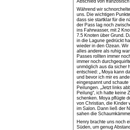
Abschied von französisch
Während wir schnorchelte
uns. Die wichtigen Punkte 
dass sie startklar für di
der Pass lag noch zwisch
ins Fahrwasser, mit 2 Kn
7.5 Knoten über Grund. D
in die Lagune gedrückt ha
wieder in den Ozean. Wir 
alles andere als ruhig wa
Passes rollten immer noch
immer noch durchgequirlt
unmöglich aus da sicher
entschied: „ Moya kann das
und bevor ich mir es ande
eingespannt und schaute f
Peilungen. „Jetzt links ab
Peilung“, ich hatte keine
schenken. Moya pflügte d
von Christian, die Kinder
im Salon. Dann ließ der N
sahen die Schaumkämme n
Henry brachte uns noch ei
Süden, um genug Abstand 