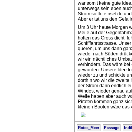
war somit keine gute Idee,
unterwegs sein eben auch 
Strom sollte einsetzte un
Aber er tat uns den Gefall
Um 3 Uhr heute Morgen wa
Meile auf der Gegenfahrb
holten das Gross dicht, f
Schifffahrtsstrasse. Unser
queren, um uns dann gan
wieder nach Süden drücken
wir ein nächtliches Umba
verhindern. Das wäre bei 
geworden. Unsere Idee fun
wieder zu und schickte u
dorthin wo wir die zweite
der Strom dann endlich ein
Windes, wieder genau auf
Welle haben aber auch was
Piraten kommen ganz siche
kleinen Booten wäre das 
Rotes_Meer
Passage
Indi