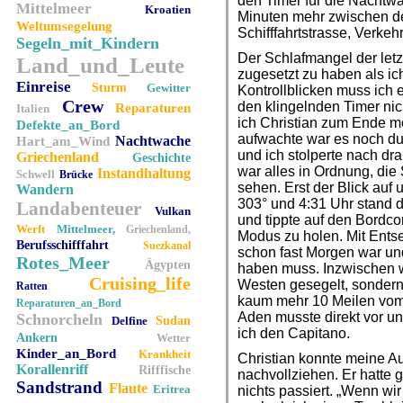
den Timer für die Nachtw
Mittelmeer
Kroatien
Minuten mehr zwischen d
Weltumsegelung
Schifffahrtstrasse, Verkehr
Segeln_mit_Kindern
Der Schlafmangel der let
Land_und_Leute
zugesetzt zu haben als ic
Einreise
Sturm
Gewitter
Kontrollblicken muss ich e
Crew
den klingelnden Timer n
Reparaturen
Italien
ich Christian zum Ende me
Defekte_an_Bord
aufwachte war es noch dun
Nachtwache
Hart_am_Wind
und ich stolperte nach d
Griechenland
Geschichte
war alles in Ordnung, di
Instandhaltung
Schwell
Brücke
sehen. Erst der Blick auf
Wandern
303° und 4:31 Uhr stand do
Landabenteuer
Vulkan
und tippte auf den Bordc
Werft
Mittelmeer,
Griechenland,
Modus zu holen. Mit Entset
Berufsschifffahrt
Suezkanal
schon fast Morgen war un
Rotes_Meer
Ägypten
haben muss. Inzwischen w
Cruising_life
Westen gesegelt, sonder
Ratten
kaum mehr 10 Meilen vom 
Reparaturen_an_Bord
Aden musste direkt vor un
Schnorcheln
Delfine
Sudan
ich den Capitano.
Ankern
Wetter
Kinder_an_Bord
Krankheit
Christian konnte meine Au
Korallenriff
Rifffische
nachvollziehen. Er hatte g
Sandstrand
Flaute
Eritrea
nichts passiert. „Wenn wi