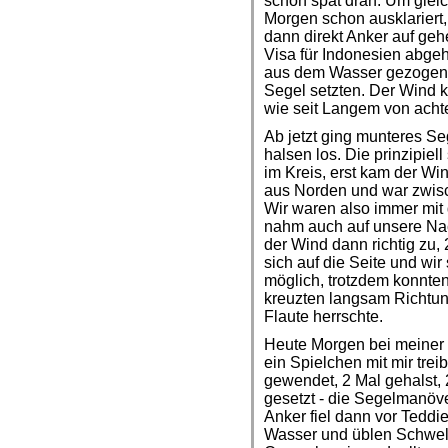
schon spät dran. Um glei
Morgen schon ausklariert
dann direkt Anker auf geh
Visa für Indonesien abge
aus dem Wasser gezogen h
Segel setzten. Der Wind 
wie seit Langem von achte
Ab jetzt ging munteres Se
halsen los. Die prinzipie
im Kreis, erst kam der W
aus Norden und war zwis
Wir waren also immer mit
nahm auch auf unsere Nac
der Wind dann richtig zu,
sich auf die Seite und wi
möglich, trotzdem konnten
kreuzten langsam Richtun
Flaute herrschte.
Heute Morgen bei meiner
ein Spielchen mit mir trei
gewendet, 2 Mal gehalst,
gesetzt - die Segelmanöver
Anker fiel dann vor Teddie
Wasser und üblen Schwel