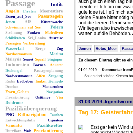
Passage
auch gleich einen Tag bl
Indik
meinte er. Ich bin mir zwar
Angeln
Meerestiere
Piraten
gute Idee ist, ließ mich 
Passatsegeln
Essen_auf_See
kleine Pause bitter nötig
AIS
Küstenwache
Jemen
und die leeren Gemüsenet
Feiern
Schwimmen_auf_See
Wir liegen also inzwisch
Strömung
Funken
Malediven
warten auf die Behörden. 
Sri_Lanka
Ausreise
Schildkröten
Passagen_Vorbereitung
Wasserfall
Berge
Jemen
Rotes_Meer
Passa
Zug
Nordostmonsun
Marina
Malaysia
Squall
Singapur
Seenot
Zu diesem Eintrag gibt es e
Indonesien
Borneo
Äquator
01.04.2019:
Kommentar fromF
Dschungel
Passagenplanung
Affen
Seegang
Nordwestmonsun
Sollen dort schöne Kirchen ha
Erdbeben
Komodo
Radar
Tanken
Drachen
Mantarochen
Essen_Gehen
Navigation
Osttimor
Provisionierung
Visa
31.03.2019 -Irgendwo im
Doldrums
Pazifiküberquerung
Tag 17: Geisterfahr
Riffnavigation
PNG
Tauchen
Entwicklungshilfe
Ciguatera
Vanuatu
Pazifikwetter
Erst gar kein Wind 
Proviantierung
Hurrikan
Wale
entspricht Windstär