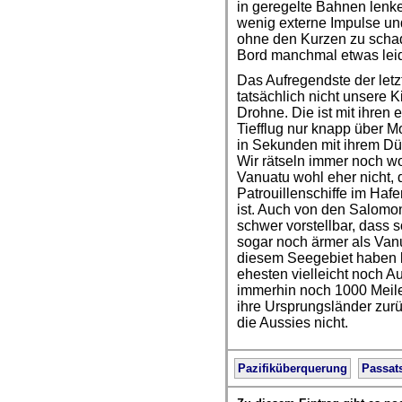
in geregelte Bahnen lenk
wenig externe Impulse und 
ohne den Kurzen zu scha
Bord manchmal etwas leid
Das Aufregendste der let
tatsächlich nicht unsere K
Drohne. Die ist mit ihren
Tiefflug nur knapp über 
in Sekunden mit ihrem Dü
Wir rätseln immer noch 
Vanuatu wohl eher nicht, 
Patrouillenschiffe im Hafe
ist. Auch von den Salomo
schwer vorstellbar, dass 
sogar noch ärmer als Van
diesem Seegebiet haben k
ehesten vielleicht noch Au
immerhin noch 1000 Meilen
ihre Ursprungsländer zur
die Aussies nicht.
Pazifiküberquerung
Passat