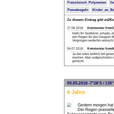
Französisch_Polynesien
Ge
Passatsegeln
Kinder_an_B
Zu diesem Eintrag gibt es2K
27.06.2018:
Kommentar fromG
Hallo Ihr Seefahrer, schade, da
den Regen für das Gauguin-Mu
Vergnügen weiterhin wünscht
04.07.2018:
Kommentar from
Ja das wäre wirklich toll gew
machen. Aber aufgeschoben ist 
gereicht.
05.05.2018 -7°28'S / 130°
6 Jahre
Gestern morgen hat 
Der Regen prasselt