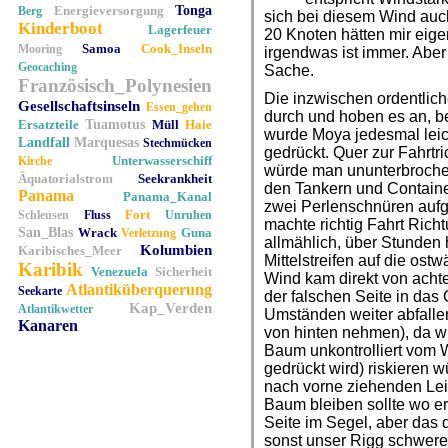
Energieversorgung
Tonga
Berg
sich bei diesem Wind auch
Kinderboot
Lagerfeuer
20 Knoten hätten mir eigen
Samoa
Cook_Inseln
Mooring
irgendwas ist immer. Aber
Geocaching
Sache.
Französisch_Polynesien
Die inzwischen ordentlich
Gesellschaftsinseln
Essen_gehen
durch und hoben es an, be
Ersatzteile
Tuamotus
Müll
Haie
wurde Moya jedesmal leich
Landfall
Marquesas
Stechmücken
gedrückt. Quer zur Fahrtri
Unterwasserschiff
Kirche
würde man ununterbroche
Äquatorialstrom
Seekrankheit
den Tankern und Containe
Panama
Panama_Kanal
zwei Perlenschnüren aufg
Fort
Schleusen
Fluss
Unruhen
machte richtig Fahrt Ric
San_Blas
Wrack
Guna
Verletzung
allmählich, über Stunde
Kolumbien
Karibisches_Meer
Mittelstreifen auf die ost
Karibik
Venezuela
Sicherheit
Wind kam direkt von achte
Atlantiküberquerung
Seekarte
der falschen Seite in das
Kap_Verden
Atlantikwetter
Umständen weiter abfallen
Kanaren
von hinten nehmen), da wi
Baum unkontrolliert vom W
gedrückt wird) riskieren w
nach vorne ziehenden Lein
Baum bleiben sollte wo er 
Seite im Segel, aber das 
sonst unser Rigg schwer