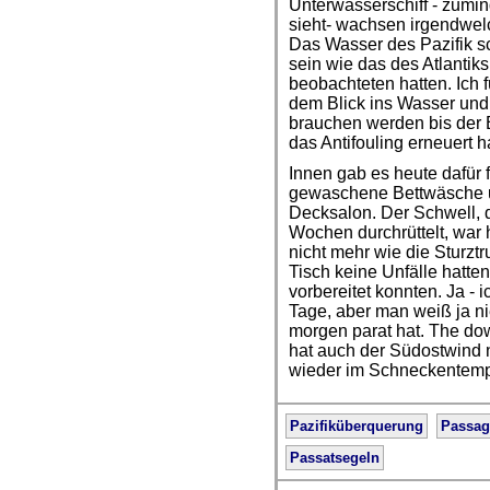
Unterwasserschiff - zumi
sieht- wachsen irgendwel
Das Wasser des Pazifik 
sein wie das des Atlantiks
beobachteten hatten. Ich 
dem Blick ins Wasser und
brauchen werden bis der 
das Antifouling erneuert 
Innen gab es heute dafür f
gewaschene Bettwäsche u
Decksalon. Der Schwell, d
Wochen durchrüttelt, war h
nicht mehr wie die Sturzt
Tisch keine Unfälle hatten
vorbereitet konnten. Ja - 
Tage, aber man weiß ja n
morgen parat hat. The do
hat auch der Südostwind 
wieder im Schneckentemp
Pazifiküberquerung
Passag
Passatsegeln