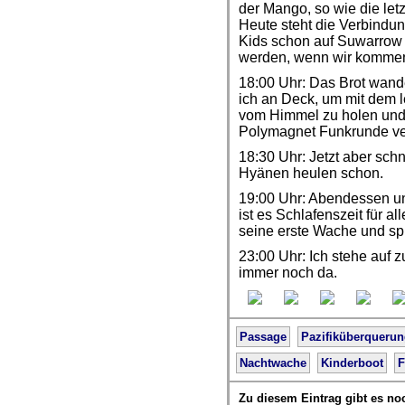
der Mango, so wie die let
Heute steht die Verbindun
Kids schon auf Suwarrow 
werden, wenn wir kommen.
18:00 Uhr: Das Brot wand
ich an Deck, um mit dem le
vom Himmel zu holen und 
Polymagnet Funkrunde ver
18:30 Uhr: Jetzt aber schn
Hyänen heulen schon.
19:00 Uhr: Abendessen un
ist es Schlafenszeit für al
seine erste Wache und spü
23:00 Uhr: Ich stehe auf z
immer noch da.
Passage
Pazifiküberqueru
Nachtwache
Kinderboot
F
Zu diesem Eintrag gibt es no