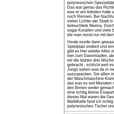
polynesischen Spezialitä
Das war genau das Richti
was er am liebsten hatte
noch Rennen. Bei Nachha
vielen Lichter der Stadt 
beleuchtete Marina. Durc
sogar Korallen und viele
die man sonst nur mit de
Heute wurde dann gewasch
Spielplatz erobert und ei
gibt es hier wieder Alles 
hier zum Davonlaufen, abe
wir die letzten drei Woch
gebracht - schlicht weil e
Jungs sahen was da in me
auszupacken. Sie aßen i
der Waschmaschine Kiwis,
das was es seit Monaten n
den Birnen weiter gemacht,
eine richtig kleine Esspar
dieses Mal waren die Ges
Markthalle fand ich richti
polynesischen Tücher und