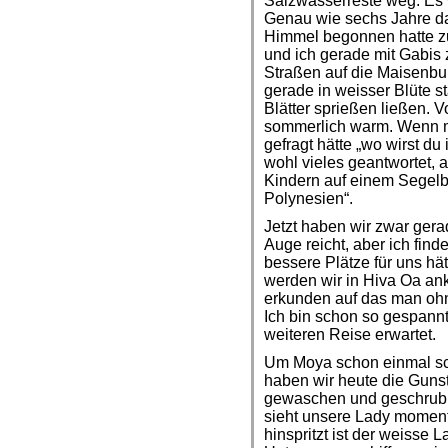
Salzwasserreste weg. Es 
Genau wie sechs Jahre da
Himmel begonnen hatte zu
und ich gerade mit Gabis 
Straßen auf die Maisenbu
gerade in weisser Blüte s
Blätter sprießen ließen.
sommerlich warm. Wenn m
gefragt hätte „wo wirst du
wohl vieles geantwortet, a
Kindern auf einem Segelb
Polynesien“.
Jetzt haben wir zwar ger
Auge reicht, aber ich fin
bessere Plätze für uns hä
werden wir in Hiva Oa a
erkunden auf das man ohn
Ich bin schon so gespannt
weiteren Reise erwartet.
Um Moya schon einmal sch
haben wir heute die Gunst
gewaschen und geschrubbt
sieht unsere Lady moment
hinspritzt ist der weisse 