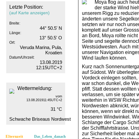
Moya flog auch heu
Letzte Position:
der starke Wind hie
(auf Karte anzeigen)
unserem Rigg zu reduzier
änderten unsere Segelko
Breite:
setzten wir nur noch unse
44° 50.5' N
komplett auf unser Grosss
Länge:
an Bord, Moya rollte nicht
13° 50.5' O
Seite und segelte dennoc
Ort:
Westsüdwesten. Auch mit 
Veruda Marina, Pula,
unserer Navigation einges
Kroatien
Datum/Uhrzeit:
Wind laufen können.
13.08.2019
Kurz nach Sonnenunterga
12:15UTC+2
auf Südost. Wir überlegte
Vordeck einlegen sollten
war schon dunkel, die We
Wettermeldung:
pfiff. Statt dessen wollten 
verlassen, um sie später w
vom
weiterhin in WSW Richtung
13.08.201911:45UTC+2
Nordwesten abknickt, wür
31 °C
können, wenn wir direkt n
besseren Windwinkel. Wir 
Schwache Briseaus Nordwest
Schlange der Cargo Schif
der Schifffahrtstrasse. U
zur Sicherheit lieber mal a
Elternzeit
Das_Leben_danach