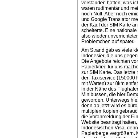
verstanden hatten, was ic
waren rudimentär und me
noch Null. Aber noch ein
und Google Translator me
der Kauf der SIM Karte 
scheiterte. Eine national
also wieder unverrichtete
Problemchen auf später.
Am Strand gab es viele kle
Indonesier, die uns gegen
Die Angebote reichten vo
Papierkrieg für uns mache
zur SIM Karte. Das letzt
den Taxiservice (150000 
mit Warten) zur 8km entfe
in der Nähe des Flughafe
Minibussen, die hier Bem
geworden. Unterwegs hiel
denn ab jetzt wird es büro
multiplen Kopien gebraucht
die Voranmeldung der Einr
Website beantragt hatten
indonesischen Visa, denn
Papierberge vergrößern. 