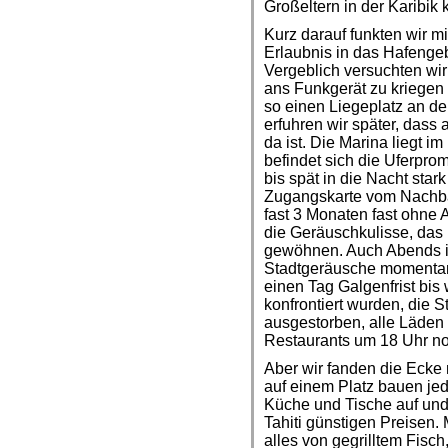
Großeltern in der Karibik
Kurz darauf funkten wir m
Erlaubnis in das Hafenge
Vergeblich versuchten wi
ans Funkgerät zu kriegen 
so einen Liegeplatz an d
erfuhren wir später, dass
da ist. Die Marina liegt i
befindet sich die Uferpro
bis spät in die Nacht star
Zugangskarte vom Nachbars
fast 3 Monaten fast ohne 
die Geräuschkulisse, da
gewöhnen. Auch Abends i
Stadtgeräusche momentan 
einen Tag Galgenfrist bi
konfrontiert wurden, die S
ausgestorben, alle Läden 
Restaurants um 18 Uhr noc
Aber wir fanden die Ecke m
auf einem Platz bauen je
Küche und Tische auf und
Tahiti günstigen Preisen. 
alles von gegrilltem Fisc