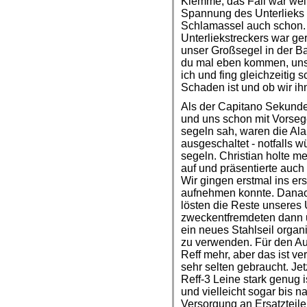
Klemme, das Fall war weit
Spannung des Unterlieks 
Schlamassel auch schon.
Unterliekstreckers war ge
unser Großsegel in der Ba
du mal eben kommen, unse
ich und fing gleichzeitig
Schaden ist und ob wir i
Als der Capitano Sekund
und uns schon mit Vorseg
segeln sah, waren die Al
ausgeschaltet - notfalls w
segeln. Christian holte 
auf und präsentierte auch
Wir gingen erstmal ins er
aufnehmen konnte. Danach
lösten die Reste unseres 
zweckentfremdeten dann un
ein neues Stahlseil organ
zu verwenden. Für den Aug
Reff mehr, aber das ist v
sehr selten gebraucht. Jet
Reff-3 Leine stark genug 
und vielleicht sogar bis n
Versorgung an Ersatzteile