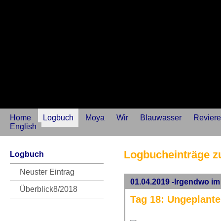
Home
Logbuch
Moya
Wir
Blauwasser
Reviere
English
Logbucheinträge z
Logbuch
Neuster Eintrag
01.04.2019 -Irgendwo im
Überblick8/2018
Tag 18: Ungeplant