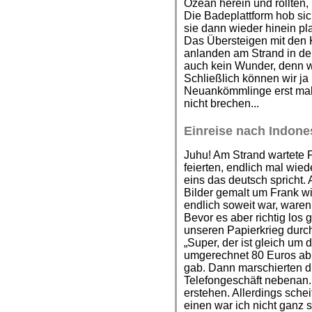
Ozean herein und rollten, 
Die Badeplattform hob si
sie dann wieder hinein pl
Das Übersteigen mit den 
anlanden am Strand in den
auch kein Wunder, denn w
Schließlich können wir ja 
Neuankömmlinge erst mal 
nicht brechen...
Einreise nach Indone
Juhu! Am Strand wartete 
feierten, endlich mal wie
eins das deutsch spricht. 
Bilder gemalt um Frank wi
endlich soweit war, waren
Bevor es aber richtig los
unseren Papierkrieg durc
„Super, der ist gleich um 
umgerechnet 80 Euros ab
gab. Dann marschierten di
Telefongeschäft nebenan.
erstehen. Allerdings sche
einen war ich nicht ganz s