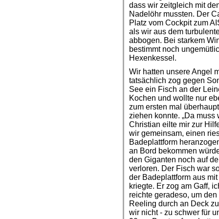
dass wir zeitgleich mit d
Nadelöhr mussten. Der Ca
Platz vom Cockpit zum AIS
als wir aus dem turbulen
abbogen. Bei starkem Wi
bestimmt noch ungemütlich
Hexenkessel.
Wir hatten unsere Angel 
tatsächlich zog gegen So
See ein Fisch an der Lein
Kochen und wollte nur ebe
zum ersten mal überhaupt
ziehen konnte. „Da muss w
Christian eilte mir zur Hi
wir gemeinsam, einen rie
Badeplattform heranzogen
an Bord bekommen würden.
den Giganten noch auf de
verloren. Der Fisch war s
der Badeplattform aus mi
kriegte. Er zog am Gaff, i
reichte geradeso, um den
Reeling durch an Deck zu
wir nicht - zu schwer für 