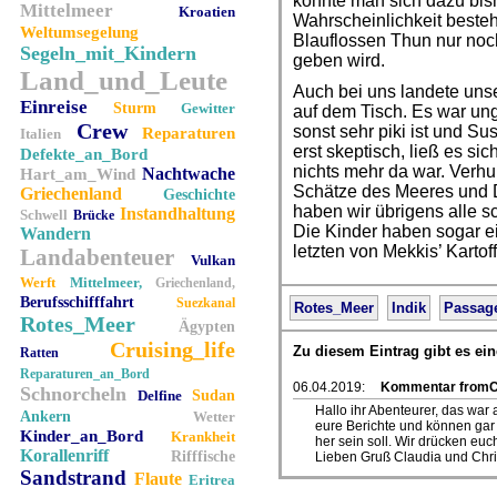
konnte man sich dazu bish
Mittelmeer
Kroatien
Wahrscheinlichkeit besteh
Weltumsegelung
Blauflossen Thun nur noch
Segeln_mit_Kindern
geben wird.
Land_und_Leute
Auch bei uns landete unse
Einreise
Sturm
Gewitter
auf dem Tisch. Es war ung
Crew
sonst sehr piki ist und Su
Reparaturen
Italien
erst skeptisch, ließ es s
Defekte_an_Bord
nichts mehr da war. Verh
Nachtwache
Hart_am_Wind
Schätze des Meeres und D
Griechenland
Geschichte
haben wir übrigens alle s
Instandhaltung
Schwell
Brücke
Die Kinder haben sogar ei
Wandern
letzten von Mekkis’ Kartoff
Landabenteuer
Vulkan
Werft
Mittelmeer,
Griechenland,
Berufsschifffahrt
Suezkanal
Rotes_Meer
Indik
Passag
Rotes_Meer
Ägypten
Cruising_life
Zu diesem Eintrag gibt es e
Ratten
Reparaturen_an_Bord
06.04.2019:
Kommentar fromCl
Schnorcheln
Delfine
Sudan
Hallo ihr Abenteurer, das war 
Ankern
Wetter
eure Berichte und können gar
Kinder_an_Bord
Krankheit
her sein soll. Wir drücken euc
Korallenriff
Rifffische
Lieben Gruß Claudia und Chr
Sandstrand
Flaute
Eritrea