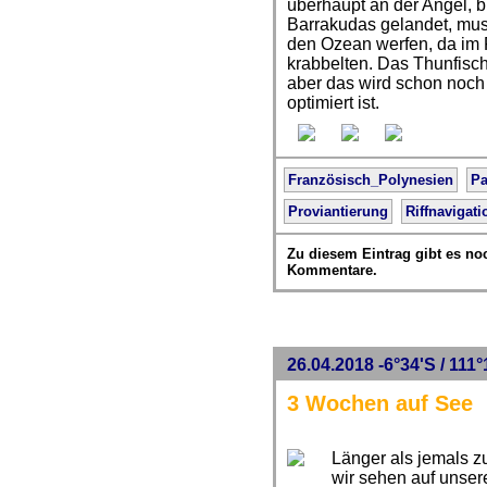
überhaupt an der Angel, b
Barrakudas gelandet, mus
den Ozean werfen, da im 
krabbelten. Das Thunfisch
aber das wird schon noch 
optimiert ist.
Französisch_Polynesien
Pa
Proviantierung
Riffnavigati
Zu diesem Eintrag gibt es no
Kommentare.
26.04.2018 -6°34'S / 111°
3 Wochen auf See
Länger als jemals zu
wir sehen auf unser