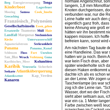
normale Angelschnur, sond
Energieversorgung
Tonga
Berg
langem, 1,8 mm Monofilam
Kinderboot
Lagerfeuer
Knoten durchgerissen, do
Samoa
Cook_Inseln
Mooring
verbunden war, nur die Re
Geocaching
Leine hatte wir auch den 
Französisch_Polynesien
eigentlich ganz froh, das
Gesellschaftsinseln
Essen_gehen
keine Ahnung wie groß er
Ersatzteile
Tuamotus
Müll
Haie
hätten wir ihn bestimmt ni
Landfall
Marquesas
Stechmücken
kappen müssen. Ich hoffe 
Unterwasserschiff
Kirche
befreien kann, sonst wird 
Äquatorialstrom
Seekrankheit
Am nächsten Tag baute d
Panama
Panama_Kanal
eine Handleine. Das war s
Fort
Schleusen
Fluss
Unruhen
hatten wir ja noch. Beim 
San_Blas
Wrack
Guna
Verletzung
war kein Fisch dran, aber
Kolumbien
Karibisches_Meer
später wiederholte sich d
Karibik
Venezuela
Sicherheit
diesen Haken entkommt u
Atlantiküberquerung
Seekarte
dachte ich als es schon w
Kap_Verden
Atlantikwetter
an der Leine. Wir zogen 
Kanaren
Taschenlampe (es war sch
zog ich die Leine ran. “S
Wasser, dort wo der Fisc
sieht aber seltsam aus, ic
war ein ca. 1 Meter lange
Farbe zwischen weiß leuc
inzwischen im Cockpit und