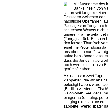
Mit Ausnahme des kl
Banks Inseln von Va
schon seit langem keinen
Passagen zwischen den I
nächtliche Überfahren, au
Passage von Tonga nach 
schlechten Wetters nicht m
unserer Pfanne gelandet i
(Tonga) zurück. Entsprech
den letzten Thunfisch ver
ersehnte Proteindosis dah
uns ohnehin nur für weni
auftreiben können, das le
dass die Jungs mittlerwei
auch wenn sie noch zu Be
gerümpft haben.
Als dann vor zwei Tagen 
klapperten, die wir an un
befestigt haben, waren J
„Endlich wieder ein Fisch
Salomonen See, der Himm
einigermaßen ruhig, perf
Ich ging direkt an unsere 
zappelte. Wenig später hat