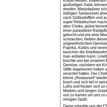
Köstlichkeiten. Inselkra
großartigen Salat, könne
werden. Manjokpüree schm
rießigen Tarowurzeln ähn
nach Süßkartoffeln und 
super Reibekuchen machen
aber Choko, grüne birnen
einer parasitären Rankpf
gekocht und wie eine Mis
schmecken. Neben diesen
ungewöhnlichem Gemüse g
Paprika, Kürbis und verei
tauschen die Inselbewohn
man anbieten kann. Linett
brachte uns bei unserem 
Gemüse, nachdem wir Kind
Stifte dagelassen haben u
verarztet hatten. Der Chi
kleine „Restaurant“ wied
brach und sich tief in s
Lollis und freuten sich so
Masken und langen Grasko
uns zu kamen um uns zu e
riesigen Spaß.
Gerne erlaubte uns der Ch