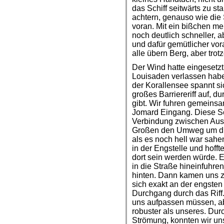
das Schiff seitwärts zu s
achtern, genauso wie die 
voran. Mit ein bißchen m
noch deutlich schneller, 
und dafür gemütlicher vor
alle übern Berg, aber trotz
Der Wind hatte eingesetz
Louisaden verlassen hab
der Korallensee spannt si
großes Barriereriff auf, 
gibt. Wir fuhren gemeinsa
Jomard Eingang. Diese Sch
Verbindung zwischen Aust
Großen den Umweg um die
als es noch hell war sah
in der Engstelle und hofft
dort sein werden würde. Es
in die Straße hineinfuhren
hinten. Dann kamen uns zw
sich exakt an der engsten
Durchgang durch das Riff. 
uns aufpassen müssen, a
robuster als unseres. Du
Strömung, konnten wir uns