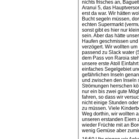
nichts frisches an, Bague
Aranui 5, das Hauptverso
erst da war. Wir hätten w
Bucht segeln müssen, dort
echten Supermarkt (vermu
sonst gibt es hier nur kl
sein. Aber das hätte uns
Haufen geschmissen und u
verzögert. Wir wollten um
passend zu Slack water (
dem Pass von Raroia ste
unsere erste Atoll Einfah
einfaches Segelgebiet un
gefährlichen Inseln genann
und zwischen den Inseln s
Strömungen herrschen kön
nur ein bis zwei gute Mögl
fahren, so dass wir versu
nicht einige Stunden ode
zu müssen. Viele Kinderb
Weg dorthin, wir wollten 
unseren erstanden Eiern 
wieder Früchte mit an Bord
wenig Gemüse aber zumind