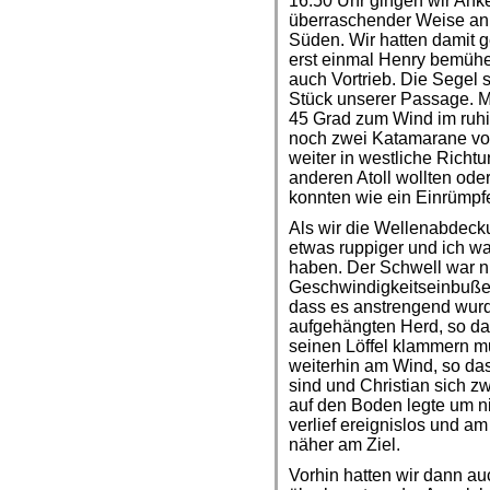
16:50 Uhr gingen wir Anke
überraschender Weise an
Süden. Wir hatten damit g
erst einmal Henry bemüh
auch Vortrieb. Die Segel s
Stück unserer Passage. M
45 Grad zum Wind im ruhi
noch zwei Katamarane von
weiter in westliche Richtu
anderen Atoll wollten ode
konnten wie ein Einrümpfe
Als wir die Wellenabdeck
etwas ruppiger und ich w
haben. Der Schwell war n
Geschwindigkeitseinbußen
dass es anstrengend wurd
aufgehängten Herd, so das
seinen Löffel klammern mu
weiterhin am Wind, so da
sind und Christian sich 
auf den Boden legte um n
verlief ereignislos und a
näher am Ziel.
Vorhin hatten wir dann a