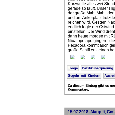
Kurzwelle alle zwei Stun
gerade so läuft. Unser Hi
der große Mahi Mahi, der
und am Ankerplatz trotzd
reichen wird. Gestern Nac
endlich legte der Ostwind
einstellen. Der Wind dreh
dann heute morgen mit R
Niuatoputapu gingen - di
Pecadora kommt auch ger
große Schiff erst einen ha
Tonga
Pazifiküberquerung
Segeln_mit_Kindern
Ausrei
Zu diesem Eintrag gibt es no
Kommentare.
15.07.2018 -Maupiti, Ges