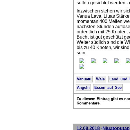
selten gesichtet werden 
Inzwischen stehen wir sic
Vanua Lava, Liuas Stärke 
momentan 400 Meilen west
nächsten Stunden auflösen
ordentlich mit 25 Knoten,
Bucht ist gut geschützt 
Weiter südlich sind die 
bis zu 40 Knoten, wir sin
sein.
Vanuatu
Wale
Land_und_
Angeln
Essen_auf_See
Zu diesem Eintrag gibt es no
Kommentare.
12.08.2018 -Niuatoputa