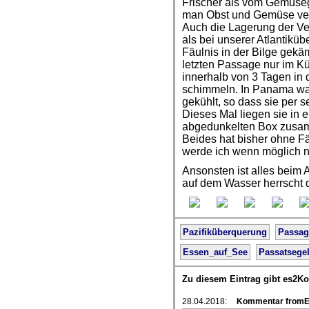
Frischer als vom Gemüse
man Obst und Gemüse verm
Auch die Lagerung der Ve
als bei unserer Atlantikü
Fäulnis in der Bilge gekäm
letzten Passage nur im K
innerhalb von 3 Tagen in
schimmeln. In Panama war
gekühlt, so dass sie per s
Dieses Mal liegen sie in e
abgedunkelten Box zusamm
Beides hat bisher ohne Fä
werde ich wenn möglich n
Ansonsten ist alles beim 
auf dem Wasser herrscht 
Pazifiküberquerung
Passag
Essen_auf_See
Passatsege
Zu diesem Eintrag gibt es2K
28.04.2018:
Kommentar fromEv