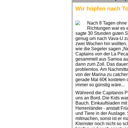
Wir hüpfen nach T
Nach 8 Tagen ohne 
Richtungen war es e
sagte 30 Stunden guten S
genug um nach Vava-U zu
zwei Wochen hin wollten,
wie die Segeler sagen „N
Captains von der La Peca
gesammelt aus Samoa aus, 
dann zum Zoll. Das dauert
problemlos. Am Nachmitta
von der Marina zu catchen
gerade Mal 60€ kosteten 
immer so günstig wäre...
Während die Capitanos Pap
uns an Bord. Die Kids war
Bauch. Einkaufsladen mit
Herrenländer - anstatt Fr
und Tiere in der Auslage.
mitmachen, sonst ist er m
Kleinster noch nicht so s