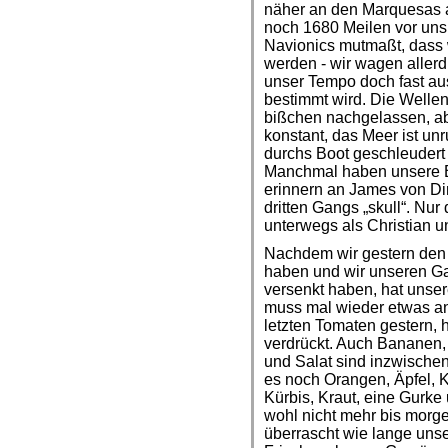
näher an den Marquesas a
noch 1680 Meilen vor uns 
Navionics mutmaßt, dass w
werden - wir wagen aller
unser Tempo doch fast au
bestimmt wird. Die Welle
bißchen nachgelassen, ab
konstant, das Meer ist unr
durchs Boot geschleudert
Manchmal haben unsere 
erinnern an James von Di
dritten Gangs „skull“. Nur
unterwegs als Christian u
Nachdem wir gestern den
haben und wir unseren Ga
versenkt haben, hat uns
muss mal wieder etwas an
letzten Tomaten gestern, 
verdrückt. Auch Bananen, 
und Salat sind inzwische
es noch Orangen, Äpfel, K
Kürbis, Kraut, eine Gurke
wohl nicht mehr bis morge
überrascht wie lange unse