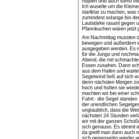
hüpfen und auch sonst vie
Ich wuselte um die Kleine
startklar zu machen, was 
zumindest solange bis der
Lautstärke rasant gegen u
Pfannkuchen wären jetzt g
Am Nachmittag mussten d
bewegen und außerdem wol
ausgegeben werden. Es rei
für die Jungs und nochmal
Abend, die mit schmachte
Essen zusahen. Dann schm
aus dem Hafen und wartet
Segelwind ließ auf sich w
denn nächsten Morgen zog
hoch und holten sie wied
machten wir bei einer sc
Fahrt - die Segel standen
der unendlichen Segelges
unglaublich, dass die Wet
nächsten 24 Stunden verl
wir mit der ganzen Schoße
sich genauso. Es stimmt ei
da greift man dann auch m
sich gegenseitig wieder a