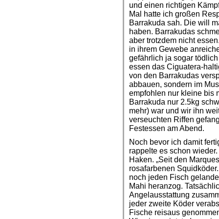
und einen richtigen Kämpf
Mal hatte ich großen Resp
Barrakuda sah. Die will m
haben. Barrakudas schmec
aber trotzdem nicht essen
in ihrem Gewebe anreiche
gefährlich ja sogar tödlic
essen das Ciguatera-halti
von den Barrakudas verspe
abbauen, sondern im Mus
empfohlen nur kleine bis 
Barrakuda nur 2.5kg schw
mehr) war und wir ihn weit
verseuchten Riffen gefang
Festessen am Abend.
Noch bevor ich damit fert
rappelte es schon wieder.
Haken. „Seit den Marques
rosafarbenen Squidköder. 
noch jeden Fisch gelandet
Mahi heranzog. Tatsächlic
Angelausstattung zusamm
jeder zweite Köder verab
Fische reisaus genommen 