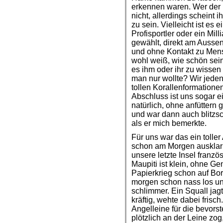
erkennen waren. Wer der B
nicht, allerdings scheint 
zu sein. Vielleicht ist es
Profisportler oder ein Mill
gewählt, direkt am Aussenr
und ohne Kontakt zu Mens
wohl weiß, wie schön sein
es ihm oder ihr zu wisse
man nur wollte? Wir jeden
tollen Korallenformation
Abschluss ist uns sogar 
natürlich, ohne anfüttern 
und war dann auch blitzs
als er mich bemerkte.
Für uns war das ein tolle
schon am Morgen ausklarie
unsere letzte Insel franzö
Maupiti ist klein, ohne G
Papierkrieg schon auf Bor
morgen schon nass los u
schlimmer. Ein Squall jag
kräftig, wehte dabei frisch
Angelleine für die bevors
plötzlich an der Leine zog,