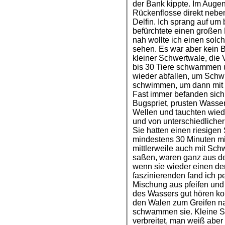
der Bank kippte. Im Augen
Rückenflosse direkt nebe
Delfin. Ich sprang auf u
befürchtete einen großen
nah wollte ich einen solc
sehen. Es war aber kein 
kleiner Schwertwale, die
bis 30 Tiere schwammen 
wieder abfallen, um Schw
schwimmen, um dann mit u
Fast immer befanden sich 
Bugspriet, prusten Wasser
Wellen und tauchten wied
und von unterschiedlicher 
Sie hatten einen riesigen
mindestens 30 Minuten mit
mittlerweile auch mit Sc
saßen, waren ganz aus de
wenn sie wieder einen de
faszinierenden fand ich p
Mischung aus pfeifen und
des Wassers gut hören ko
den Walen zum Greifen nah
schwammen sie. Kleine Sc
verbreitet, man weiß aber 