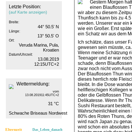
Gestern Morgen hatt
Letzte Position:
einen Blauflossen T
(auf Karte anzeigen)
wir aber zu diesem Zeitpu
Thunfisch kann bis zu 4.
Breite:
werden. Unserer war ein k
44° 50.5' N
wie ein Großer. Erst spät
Länge:
ein Schatz wir aus dem 
13° 50.5' O
Ort:
Ich schätze, dass unser F
Veruda Marina, Pula,
gewesen sein müsste, ca. 
Kroatien
Wenn meine Schätzung rich
Datum/Uhrzeit:
Teenager und er war noch 
13.08.2019
schade, denn Blauflossen
12:15UTC+2
zwar noch nicht vom Ausst
Der Blauflossen Thun wird
dieses herrlich rote Fleis
Wettermeldung:
bleibt. In die Dose wander
hellfleischigen Kollegen w
vom
oder die Gelbflossen Thun
13.08.201911:45UTC+2
Delikatesse. Wenn Ihr Th
31 °C
Sushi Restaurant bestellt
Wahrscheinlichkeit einen
Schwache Briseaus Nordwest
80% des Roten Thuns, der
wird nach Japan zu genau
wird schon ein absolutes F
Elternzeit
Das_Leben_danach