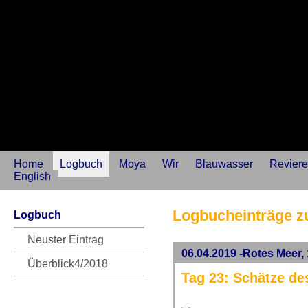
Home
Logbuch
Moya
Wir
Blauwasser
Reviere
English
Logbucheinträge z
Logbuch
Neuster Eintrag
06.04.2019 -Rotes Meer, 
Überblick4/2018
Tag 23: Schätze de