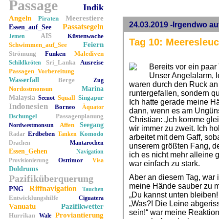
Passage
Indik
Angeln
Meerestiere
Piraten
24.03.2019 -Irgendwo a
Passatsegeln
Essen_auf_See
AIS
Küstenwache
Jemen
Tag 10: Meeresleu
Feiern
Schwimmen_auf_See
Strömung
Funken
Malediven
Sri_Lanka
Ausreise
Schildkröten
Bereits vor ein paar
Passagen_Vorbereitung
Unser Angelalarm, l
Wasserfall
Berge
Zug
waren durch den Ruck an 
Nordostmonsun
Marina
runtergefallen, sondern q
Malaysia
Squall
Singapur
Seenot
Ich hatte gerade meine Hä
Indonesien
Borneo
Äquator
dann, wenn es am Ungünsti
Dschungel
Passagenplanung
Christian: „Ich komme gle
Affen
Seegang
Nordwestmonsun
wir immer zu zweit. Ich ho
Erdbeben
Komodo
Radar
Tanken
arbeitet mit dem Gaff, sob
Drachen
Mantarochen
unserem größten Fang, de
Essen_Gehen
Navigation
ich es nicht mehr alleine 
Osttimor
Provisionierung
Visa
war einfach zu stark.
Doldrums
Pazifiküberquerung
Aber an diesem Tag, war ic
meine Hände sauber zu ma
Riffnavigation
PNG
Tauchen
„Du kannst unten bleiben!
Entwicklungshilfe
Ciguatera
„Was?! Die Leine abgeri
Vanuatu
Pazifikwetter
sein!“ war meine Reaktion
Proviantierung
Hurrikan
Wale