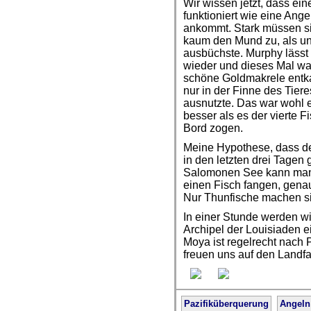
Wir wissen jetzt, dass ei
funktioniert wie eine Ang
ankommt. Stark müssen si
kaum den Mund zu, als un
ausbüchste. Murphy lässt
wieder und dieses Mal war
schöne Goldmakrele entkam
nur in der Finne des Tie
ausnutzte. Das war wohl 
besser als es der vierte F
Bord zogen.
Meine Hypothese, dass der
in den letzten drei Tagen 
Salomonen See kann man n
einen Fisch fangen, genau
Nur Thunfische machen sic
In einer Stunde werden w
Archipel der Louisiaden ei
Moya ist regelrecht nach
freuen uns auf den Landfal
Pazifiküberquerung
Angeln