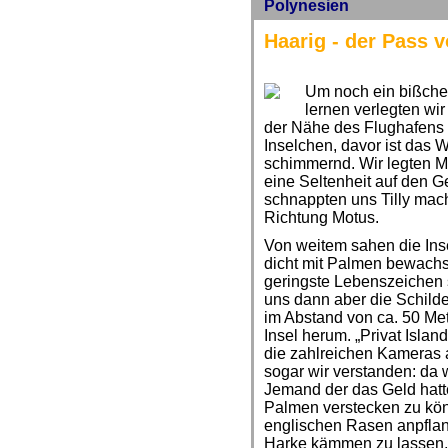
Polynesien
Haarig - der Pass 
Um noch ein bißche
lernen verlegten wir
der Nähe des Flughafens l
Inselchen, davor ist das Wa
schimmernd. Wir legten Mo
eine Seltenheit auf den Ge
schnappten uns Tilly mac
Richtung Motus.
Von weitem sahen die Ins
dicht mit Palmen bewachs
geringste Lebenszeichen 
uns dann aber die Schilder
im Abstand von ca. 50 Me
Insel herum. „Privat Islan
die zahlreichen Kameras
sogar wir verstanden: da 
Jemand der das Geld hat
Palmen verstecken zu kö
englischen Rasen anpfla
Harke kämmen zu lassen, 