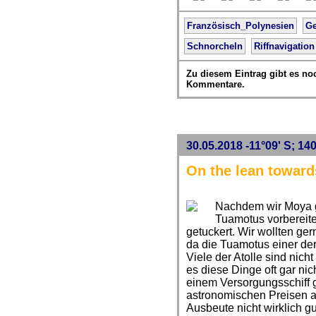
Französisch_Polynesien
Ge
Schnorcheln
Riffnavigation
Zu diesem Eintrag gibt es no
Kommentare.
30.05.2018 -11°09' S; 140
On the lean toward
Nachdem wir Moya g
Tuamotus vorbereite
getuckert. Wir wollten ge
da die Tuamotus einer der
Viele der Atolle sind nicht
es diese Dinge oft gar ni
einem Versorgungsschiff 
astronomischen Preisen 
Ausbeute nicht wirklich gu