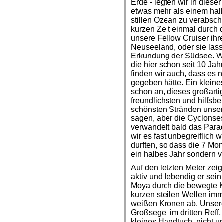
Erde - legten wir in diese
etwas mehr als einem hal
stillen Ozean zu verabsch
kurzen Zeit einmal durch 
unsere Fellow Cruiser ihr
Neuseeland, oder sie lasse
Erkundung der Südsee. Wi
die hier schon seit 10 Ja
finden wir auch, dass es 
gegeben hätte. Ein kleine
schon an, dieses großartig
freundlichsten und hilfs
schönsten Stränden unse
sagen, aber die Cyclonses
verwandelt bald das Para
wir es fast unbegreiflich
durften, so dass die 7 Mo
ein halbes Jahr sondern v
Auf den letzten Meter zeig
aktiv und lebendig er sein
Moya durch die bewegte K
kurzen steilen Wellen im
weißen Kronen ab. Unsere 
Großsegel im dritten Reff
kleines Handtuch, nicht 