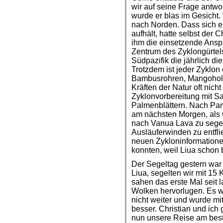
wir auf seine Frage antwo
wurde er blas im Gesicht.
nach Norden. Dass sich ei
aufhält, hatte selbst der 
ihm die einsetzende Anspa
Zentrum des Zyklongürtels
Südpazifik die jährlich d
Trotzdem ist jeder Zyklon
Bambusrohren, Mangoholz
Kräften der Natur oft nicht 
Zyklonvorbereitung mit S
Palmenblättern. Nach Pa
am nächsten Morgen, als 
nach Vanua Lava zu sege
Ausläuferwinden zu entfli
neuen Zykloninformationen
konnten, weil Liua schon
Der Segeltag gestern war
Liua, segelten wir mit 1
sahen das erste Mal seit
Wolken hervorlugen. Es wa
nicht weiter und wurde mi
besser. Christian und ich 
nun unsere Reise am besten