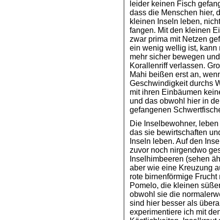
leider keinen Fisch gefang
dass die Menschen hier, 
kleinen Inseln leben, nich
fangen. Mit den kleinen 
zwar prima mit Netzen gef
ein wenig wellig ist, kan
mehr sicher bewegen und 
Korallenriff verlassen. G
Mahi beißen erst an, wenn
Geschwindigkeit durchs W
mit ihren Einbäumen kei
und das obwohl hier in d
gefangenen Schwertfische
Die Inselbewohner, leben
das sie bewirtschaften und
Inseln leben. Auf den Ins
zuvor noch nirgendwo ges
Inselhimbeeren (sehen ä
aber wie eine Kreuzung a
rote birnenförmige Frucht 
Pomelo, die kleinen süße
obwohl sie die normalerwei
sind hier besser als überal
experimentiere ich mit d