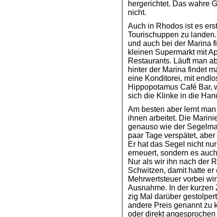
hergerichtet. Das wahre G
nicht.
Auch in Rhodos ist es ers
Tourischuppen zu landen. 
und auch bei der Marina f
kleinen Supermarkt mit A
Restaurants. Läuft man ab
hinter der Marina findet 
eine Konditorei, mit endl
Hippopotamus Café Bar, 
sich die Klinke in die Ha
Am besten aber lernt man
ihnen arbeitet. Die Marini
genauso wie der Segelma
paar Tage verspätet, aber
Er hat das Segel nicht nur
erneuert, sondern es auc
Nur als wir ihn nach der 
Schwitzen, damit hatte er 
Mehrwertsteuer vorbei wirt
Ausnahme. In der kurzen Ze
zig Mal darüber gestolpe
andere Preis genannt zu k
oder direkt angesproche