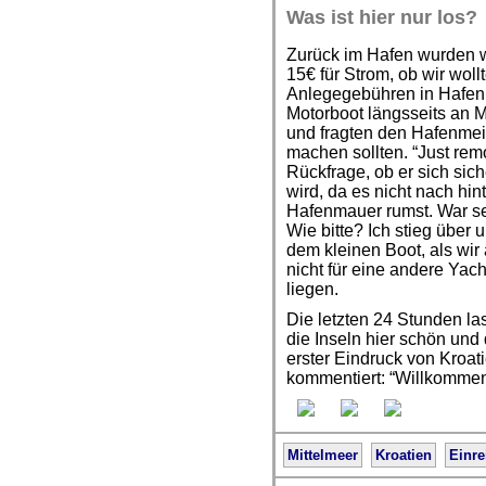
Was ist hier nur los?
Zurück im Hafen wurden w
15€ für Strom, ob wir woll
Anlegegebühren in Hafen.
Motorboot längsseits an 
und fragten den Hafenmeis
machen sollten. “Just rem
Rückfrage, ob er sich sich
wird, da es nicht nach hin
Hafenmauer rumst. War sei
Wie bitte? Ich stieg über
dem kleinen Boot, als wir
nicht für eine andere Yach
liegen.
Die letzten 24 Stunden la
die Inseln hier schön und 
erster Eindruck von Kroati
kommentiert: “Willkommen
Mittelmeer
Kroatien
Einre