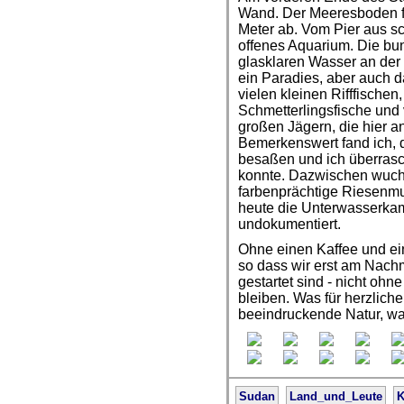
Wand. Der Meeresboden fäl
Meter ab. Vom Pier aus s
offenes Aquarium. Die bu
glasklaren Wasser an der
ein Paradies, aber auch 
vielen kleinen Rifffischen
Schmetterlingsfische und
großen Jägern, die hier 
Bemerkenswert fand ich, 
besaßen und ich überras
konnte. Dazwischen wuchs
farbenprächtige Riesenmu
heute die Unterwasserkam
undokumentiert.
Ohne einen Kaffee und ei
so dass wir erst am Nach
gestartet sind - nicht o
bleiben. Was für herzlich
beeindruckende Natur, was 
Sudan
Land_und_Leute
K