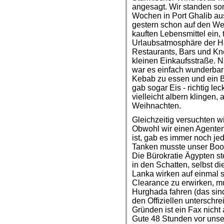
angesagt. Wir standen so
Wochen in Port Ghalib au
gestern schon auf den W
kauften Lebensmittel ein,
Urlaubsatmosphäre der H
Restaurants, Bars und Kn
kleinen Einkaufsstraße. N
war es einfach wunderbar
Kebab zu essen und ein B
gab sogar Eis - richtig le
vielleicht albern klingen,
Weihnachten.
Gleichzeitig versuchten w
Obwohl wir einen Agenten 
ist, gab es immer noch je
Tanken musste unser Boot
Die Bürokratie Ägypten ste
in den Schatten, selbst di
Lanka wirken auf einmal s
Clearance zu erwirken, m
Hurghada fahren (das sind
den Offiziellen unterschre
Gründen ist ein Fax nicht
Gute 48 Stunden vor unser