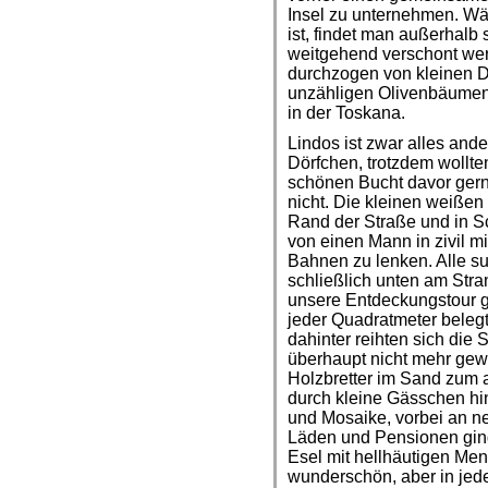
Insel zu unternehmen. Wä
ist, findet man außerhalb
weitgehend verschont werd
durchzogen von kleinen D
unzähligen Olivenbäumen 
in der Toskana.
Lindos ist zwar alles and
Dörfchen, trotzdem wollte
schönen Bucht davor ger
nicht. Die kleinen weiße
Rand der Straße und in S
von einen Mann in zivil mi
Bahnen zu lenken. Alle su
schließlich unten am Stran
unsere Entdeckungstour ge
jeder Quadratmeter beleg
dahinter reihten sich die 
überhaupt nicht mehr gewö
Holzbretter im Sand zum 
durch kleine Gässchen hin
und Mosaike, vorbei an ne
Läden und Pensionen ging
Esel mit hellhäutigen Me
wunderschön, aber in jed