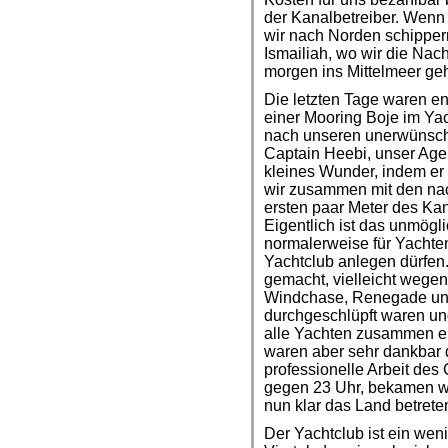
der Kanalbetreiber. Wenn
wir nach Norden schippern
Ismailiah, wo wir die Nac
morgen ins Mittelmeer geh
Die letzten Tage waren en
einer Mooring Boje im Yac
nach unseren unerwünscht
Captain Heebi, unser Agen
kleines Wunder, indem er
wir zusammen mit den na
ersten paar Meter des Ka
Eigentlich ist das unmögl
normalerweise für Yachten
Yachtclub anlegen dürfen
gemacht, vielleicht wegen 
Windchase, Renegade und
durchgeschlüpft waren und
alle Yachten zusammen erl
waren aber sehr dankbar d
professionelle Arbeit de
gegen 23 Uhr, bekamen w
nun klar das Land betrete
Der Yachtclub ist ein wen