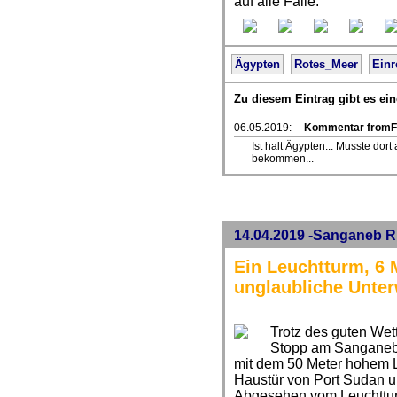
auf alle Fälle.
Ägypten
Rotes_Meer
Einr
Zu diesem Eintrag gibt es e
06.05.2019:
Kommentar fromF
Ist halt Ägypten... Musste do
bekommen...
14.04.2019 -Sanganeb Ri
Ein Leuchtturm, 6 
unglaubliche Unte
Trotz des guten Wett
Stopp am Sanganeb R
mit dem 50 Meter hohem Le
Haustür von Port Sudan un
Abgesehen vom Leuchtturm