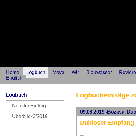
Home
Logbuch
Moya
Wir
Blauwasser
Reviere
English
Logbucheinträge 
Logbuch
Neuster Eintrag
09.08.2019 -Bozava, Dug
Überblick3/2019
Dubioser Empfang 