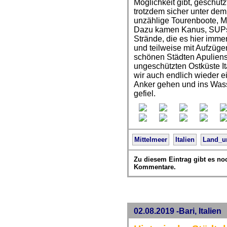
Möglichkeit gibt, geschüt
trotzdem sicher unter dem
unzählige Tourenboote, M
Dazu kamen Kanus, SUPs 
Strände, die es hier immer
und teilweise mit Aufzüge
schönen Städten Apuliens
ungeschützten Ostküste Ita
wir auch endlich wieder e
Anker gehen und ins Wass
gefiel.
Mittelmeer
Italien
Land_u
Zu diesem Eintrag gibt es no
Kommentare.
02.08.2019 -Bari, Italien