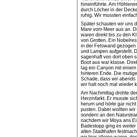
hineinführte. Am Höhlene
durch Löcher in der Decke
ruhig. Wir mussten einf
Später schauten wir uns di
Mare vom Meer aus an. D
waren direkt bis zu den K
von Grotten. Ein Nobelres
in der Felswand gezogen 
und Lampen aufgestellt. 
sagenhaft von dort oben 
Boot aus war klasse. Dire
lag ein Canyon mit einem 
hinteren Ende. Die mutig
Schade, dass wir abends i
wir halt noch mal wieder
Am Nachmittag drohte de
Herzinfarkt. Er musste si
herum und hörte gar nicht 
pusten. Dabei wollten wir
sondern an den Naturstra
nachdem wir Moya ans Ei
Badestopp ging es weiter 
alten Stadthafen festmach
wir hier alleine waren, de