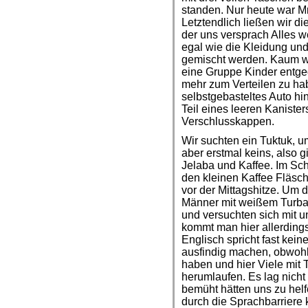
standen. Nur heute war M
Letztendlich ließen wir d
der uns versprach Alles we
egal wie die Kleidung und
gemischt werden. Kaum w
eine Gruppe Kinder entgeg
mehr zum Verteilen zu hab
selbstgebasteltes Auto hin
Teil eines leeren Kaniste
Verschlusskappen.
Wir suchten ein Tuktuk, u
aber erstmal keins, also 
Jelaba und Kaffee. Im Sc
den kleinen Kaffee Fläsc
vor der Mittagshitze. Um 
Männer mit weißem Turba
und versuchten sich mit u
kommt man hier allerding
Englisch spricht fast kein
ausfindig machen, obwohl
haben und hier Viele mit T
herumlaufen. Es lag nicht
bemüht hätten uns zu helf
durch die Sprachbarriere 