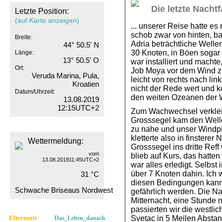
Die letzte Nachtfa
Letzte Position:
(auf Karte anzeigen)
... unserer Reise hatte es
schob zwar von hinten, bau
Breite:
Adria beträchtliche Welle
44° 50.5' N
30 Knoten, in Böen sogar
Länge:
13° 50.5' O
war installiert und macht
Ort:
Job Moya vor dem Wind zu
Veruda Marina, Pula,
leicht von rechts nach li
Kroatien
nicht der Rede wert und k
Datum/Uhrzeit:
den weiten Ozeanen der W
13.08.2019
12:15UTC+2
Zum Wachwechsel verklein
Grosssegel kam den Well
zu nahe und unser Windpi
kletterte also in finstere
Wettermeldung:
Grosssegel ins dritte Re
vom
blieb auf Kurs, das hatten
13.08.201911:45UTC+2
war alles erledigt. Selbst 
über 7 Knoten dahin. Ich w
31 °C
diesen Bedingungen kann
Schwache Briseaus Nordwest
gefährlich werden. Die Na
Mitternacht, eine Stunde 
passierten wir die westlic
Elternzeit
Svetac in 5 Meilen Abstan
Das_Leben_danach