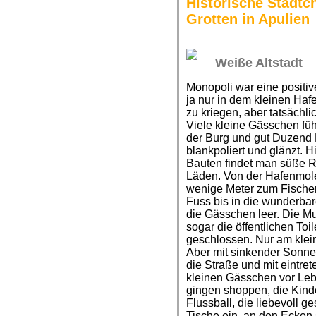
Historische Städt
Grotten in Apulien
Weiße Altstadt
Monopoli war eine positiv
ja nur in dem kleinen Ha
zu kriegen, aber tatsächlic
Viele kleine Gässchen fü
der Burg und gut Duzend K
blankpoliert und glänzt.
Bauten findet man süße Re
Läden. Von der Hafenmole
wenige Meter zum Fischer
Fuss bis in die wunderbar
die Gässchen leer. Die M
sogar die öffentlichen To
geschlossen. Nur am klein
Aber mit sinkender Sonn
die Straße und mit eintret
kleinen Gässchen vor Lebe
gingen shoppen, die Kinde
Flussball, die liebevoll g
Tische ein, an den Ecken 