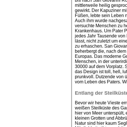
bis nach San Giovanni Ro
mittlerweile heilig gespro
gewirkt. Der Kapuziner m
Füßen, lebte sein Leben 
Auch ihm wurde nachgesa
versuchte Menschen zu he
Krankenhaus. Um Pater Pio
jedes Jahr Tausende von
lässt, nicht zuletzt um ei
zu erhaschen. San Giovan
beherbergt die, nach dem
Europas. Das moderne Go
Menschen, in der unterir
30000 auf dem Vorplatz. Si
das Design ist toll, hell, 
prunkvoll. Dutzende von
vom Leben des Paters. W
Entlang der Steilküs
Bevor wir heute Vieste err
weißen Steilküste des Ga
hier von Meer unterspült, 
kleinen Grotten und Abbr
Natur sind hier kaum Seg