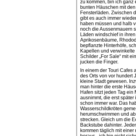
zu kommen, bin ich ganz e
bunten Häuschen mit den
Fensterläden. Zwischen 
gibt es auch immer wiede
haben müssen und halb v
noch die Aussenmauern st
Läden windschief in ihre
Aprikosenbäume, Rhododen
bepflanzte Hinterhöfe, s
Kapellen und verwinkelt
Schilder „For Sale“ mit e
jucken die Finger.
In einem der Touri Cafes 
des Orts von vor hundert 
kleine Stadt gewesen. Inz
man hinter die erste Häuse
Hafen sitzt jeden Tag ein
ausnimmt, die erst später 
schon immer war. Das hab
Wasserschildkröten gemer
herumschwimmen und ab 
strecken. Gleich um die E
Backstube dahinter. Jeden
kommen täglich mit einer
heraus - ich bin nicht sich