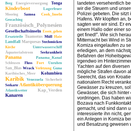
landeten versehentlich be
Energieversorgung
Tonga
Berg
Kinderboot
wir die Steuern und unser
Lagerfeuer
Polizei gebeten. Die sitzt
Samoa
Cook_Inseln
Mooring
Hafens. Wir klopften an,
Geocaching
sagten wer wir sind. Er e
Französisch_Polynesien
einem Hallo oder einer so
Gesellschaftsinseln
Essen_gehen
get fined!”. Wie sich hera
Ersatzteile
Tuamotus
Müll
Haie
Mitternacht bei Wind in S
Landfall
Marquesas
Stechmücken
Komiza eingelaufen zu se
Unterwasserschiff
Kirche
erledigen, an dem nächs
Äquatorialstrom
Seekrankheit
Befahren der Hoheitsgewäs
Panama
Panama_Kanal
irgendwo im Hinterzimmerc
Fort
Schleusen
Fluss
Unruhen
Yachten auf den diversen 
San_Blas
Wrack
Guna
Verletzung
mögliche Strafen davon a
Kolumbien
Karibisches_Meer
Seerecht, das von Kroatien
Karibik
Venezuela
Sicherheit
nationalem Recht verankert
Atlantiküberquerung
Seekarte
Gewässer zu kreuzen, sola
Kap_Verden
Atlantikwetter
Gewässer, die sich hinter 
Kanaren
vordringen. Das haben wir
Bozava nach Funkkontakt 
gemacht, und sind dann un
interessierte ihn nicht, 
ein Anlegen in Komiza bei
und Besatzung gewesen 