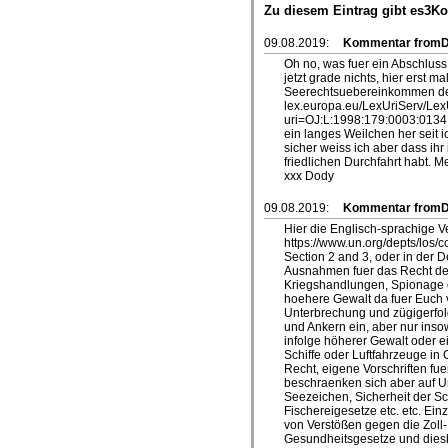
Zu diesem Eintrag gibt es3K
09.08.2019:
Kommentar from
Oh no, was fuer ein Abschluss
jetzt grade nichts, hier erst 
Seerechtsuebereinkommen der 
lex.europa.eu/LexUriServ/Lex
uri=OJ:L:1998:179:0003:0134:D
ein langes Weilchen her seit
sicher weiss ich aber dass ih
friedlichen Durchfahrt habt. M
xxx Dody
09.08.2019:
Kommentar from
Hier die Englisch-sprachige V
https://www.un.org/depts/los/
Section 2 and 3, oder in der 
Ausnahmen fuer das Recht der 
Kriegshandlungen, Spionage etc
hoehere Gewalt da fuer Euch 
Unterbrechung und zügigerfolg
und Ankern ein, aber nur insow
infolge höherer Gewalt oder ei
Schiffe oder Luftfahrzeuge in 
Recht, eigene Vorschriften fu
beschraenken sich aber auf Um
Seezeichen, Sicherheit der Sc
Fischereigesetze etc. etc. Einz
von Verstößen gegen die Zoll-
Gesundheitsgesetze und diesb