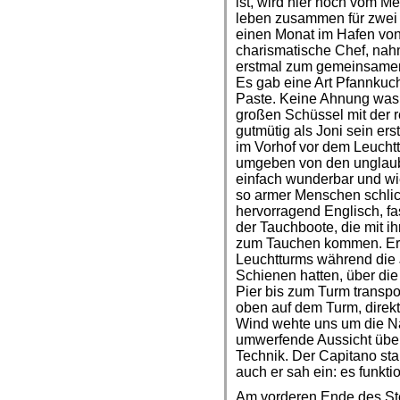
ist, wird hier noch vom 
leben zusammen für zwei
einen Monat im Hafen von
charismatische Chef, nahm
erstmal zum gemeinsamen
Es gab eine Art Pfannkuc
Paste. Keine Ahnung was 
großen Schüssel mit der
gutmütig als Joni sein ers
im Vorhof vor dem Leuchtt
umgeben von den unglaub
einfach wunderbar und wi
so armer Menschen schlic
hervorragend Englisch, fa
der Tauchboote, die mit i
zum Tauchen kommen. Er e
Leuchtturms während die J
Schienen hatten, über di
Pier bis zum Turm transpor
oben auf dem Turm, direk
Wind wehte uns um die N
umwerfende Aussicht über 
Technik. Der Capitano sta
auch er sah ein: es funktio
Am vorderen Ende des Steg