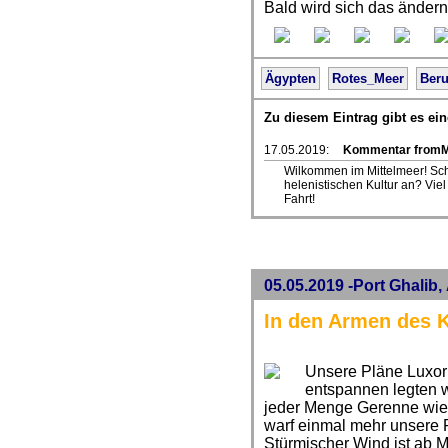
Bald wird sich das ändern
Ägypten
Rotes_Meer
Beru
Zu diesem Eintrag gibt es e
17.05.2019:
Kommentar fromM
Wilkommen im Mittelmeer! Sch
helenistischen Kultur an? Vie
Fahrt!
05.05.2019 -Port Ghalib
In den Armen des 
Unsere Pläne Luxor
entspannen legten w
jeder Menge Gerenne wie
warf einmal mehr unsere
Stürmischer Wind ist ab 