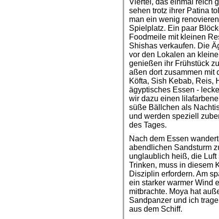
Viertel, das einmal reich
sehen trotz ihrer Patina 
man ein wenig renovieren 
Spielplatz. Ein paar Blöck
Foodmeile mit kleinen Res
Shishas verkaufen. Die Ä
vor den Lokalen an kleine
genießen ihr Frühstück z
aßen dort zusammen mit 
Köfta, Sish Kebab, Reis,
ägyptisches Essen - lec
wir dazu einen lilafarbene
süße Bällchen als Nachtis
und werden speziell zube
des Tages.
Nach dem Essen wanderten
abendlichen Sandsturm zu
unglaublich heiß, die Luft
Trinken, muss in diesem 
Disziplin erfordern. Am s
ein starker warmer Wind e
mitbrachte. Moya hat auße
Sandpanzer und ich trage 
aus dem Schiff.