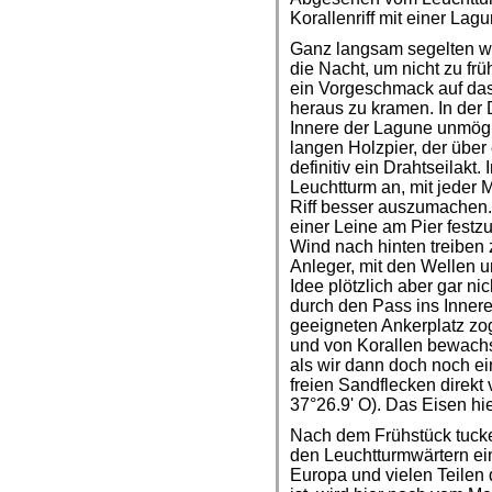
Korallenriff mit einer Lagu
Ganz langsam segelten wi
die Nacht, um nicht zu fr
ein Vorgeschmack auf das
heraus zu kramen. In der D
Innere der Lagune unmög
langen Holzpier, der über 
definitiv ein Drahtseilak
Leuchtturm an, mit jeder
Riff besser auszumachen.
einer Leine am Pier fes
Wind nach hinten treiben 
Anleger, mit den Wellen 
Idee plötzlich aber gar ni
durch den Pass ins Inner
geeigneten Ankerplatz zog
und von Korallen bewachs
als wir dann doch noch 
freien Sandflecken direkt 
37°26.9' O). Das Eisen hiel
Nach dem Frühstück tucke
den Leuchtturmwärtern ei
Europa und vielen Teilen 