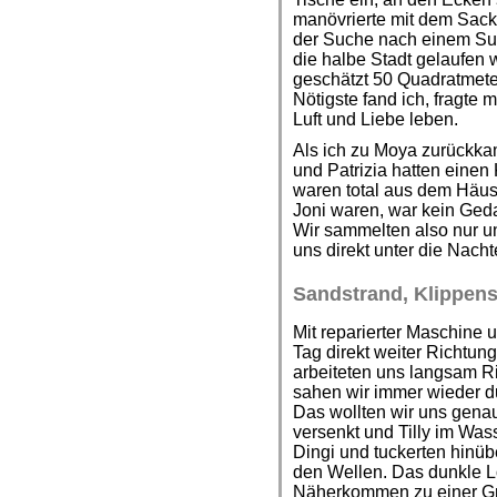
manövrierte mit dem Sack
der Suche nach einem Su
die halbe Stadt gelaufen w
geschätzt 50 Quadratmete
Nötigste fand ich, fragte
Luft und Liebe leben.
Als ich zu Moya zurückkam
und Patrizia hatten eine
waren total aus dem Häus
Joni waren, war kein Ged
Wir sammelten also nur u
uns direkt unter die Nacht
Sandstrand, Klippens
Mit reparierter Maschine
Tag direkt weiter Richtung
arbeiteten uns langsam Ri
sahen wir immer wieder du
Das wollten wir uns gen
versenkt und Tilly im Was
Dingi und tuckerten hinübe
den Wellen. Das dunkle L
Näherkommen zu einer Gro