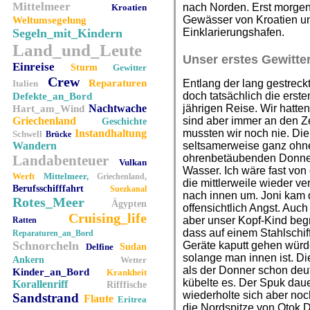
Mittelmeer
nach Norden. Erst morgens
Kroatien
Gewässer von Kroatien u
Weltumsegelung
Segeln_mit_Kindern
Einklarierungshafen.
Land_und_Leute
Unser erstes Gewitte
Einreise
Sturm
Gewitter
Crew
Reparaturen
Entlang der lang gestreck
Italien
doch tatsächlich die erste
Defekte_an_Bord
Nachtwache
jährigen Reise. Wir hatte
Hart_am_Wind
Griechenland
sind aber immer an den Z
Geschichte
Instandhaltung
mussten wir noch nie. Di
Schwell
Brücke
Wandern
seltsamerweise ganz ohne 
Landabenteuer
ohrenbetäubenden Donner 
Vulkan
Wasser. Ich wäre fast von 
Werft
Mittelmeer,
Griechenland,
die mittlerweile wieder v
Berufsschifffahrt
Suezkanal
nach innen um. Joni kam di
Rotes_Meer
Ägypten
offensichtlich Angst. Auc
Cruising_life
aber unser Kopf-Kind beg
Ratten
dass auf einem Stahlschiff
Reparaturen_an_Bord
Schnorcheln
Geräte kaputt gehen würde
Delfine
Sudan
solange man innen ist. Di
Ankern
Wetter
als der Donner schon deut
Kinder_an_Bord
Krankheit
kübelte es. Der Spuk daue
Korallenriff
Rifffische
wiederholte sich aber noc
Sandstrand
Flaute
Eritrea
die Nordspitze von Otok D