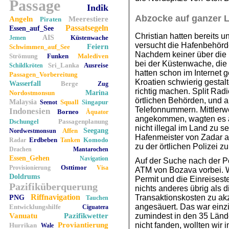
Passage
Indik
Abzocke auf ganzer L
Angeln
Meerestiere
Piraten
Passatsegeln
Essen_auf_See
Christian hatten bereits 
AIS
Küstenwache
Jemen
versucht die Hafenbehörd
Feiern
Schwimmen_auf_See
Nachdem keiner über die 
Strömung
Funken
Malediven
bei der Küstenwache, die 
Sri_Lanka
Ausreise
Schildkröten
hatten schon im Internet g
Passagen_Vorbereitung
Kroatien schwierig gestal
Wasserfall
Berge
Zug
richtig machen. Split Rad
Nordostmonsun
Marina
örtlichen Behörden, und a
Malaysia
Squall
Singapur
Seenot
Telefonnummern. Mittlerw
Indonesien
Borneo
Äquator
angekommen, wagten es ab
Dschungel
Passagenplanung
nicht illegal im Land zu se
Affen
Seegang
Nordwestmonsun
Hafenmeister von Zadar a
Erdbeben
Komodo
Radar
Tanken
zu der örtlichen Polizei zu
Drachen
Mantarochen
Essen_Gehen
Navigation
Auf der Suche nach der P
Osttimor
Provisionierung
Visa
ATM von Bozava vorbei. W
Doldrums
Permit und die Einreisest
Pazifiküberquerung
nichts anderes übrig als
Riffnavigation
Transaktionskosten zu ak
PNG
Tauchen
angesäuert. Das war einzi
Entwicklungshilfe
Ciguatera
Vanuatu
Pazifikwetter
zumindest in den 35 Lände
Proviantierung
nicht fanden, wollten wir
Hurrikan
Wale