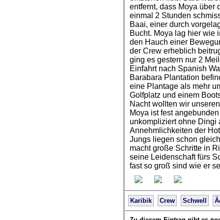
entfernt, dass Moya über 
einmal 2 Stunden schmisse
Baai, einer durch vorgel
Bucht. Moya lag hier wie 
den Hauch einer Bewegu
der Crew erheblich beitru
ging es gestern nur 2 Mei
Einfahrt nach Spanish Wat
Barabara Plantation befin
eine Plantage als mehr um
Golfplatz und einem Boot
Nacht wollten wir unseren
Moya ist fest angebunde
unkompliziert ohne Dingi 
Annehmlichkeiten der Hote
Jungs liegen schon gleic
macht große Schritte in 
seine Leidenschaft fürs S
fast so groß sind wie er se
Karibik
Crew
Schwell
Ä
Zu diesem Eintrag gibt es no