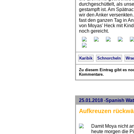
durchgeschüttelt, als uns
gestampft ist. Am Spätnach
wir den Anker versenkten
fast den ganzen Tag in A
von Moyas' Heck mit Kind
noch gereicht.
Karibik
Schnorcheln
Wra
Zu diesem Eintrag gibt es no
Kommentare.
25.01.2018 -Spanish Wat
Aufkreuzen rückwä
Damit Moya nicht a
heute morgen die Pi