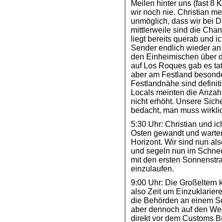
Meilen hinter uns (fast 8 
wir noch nie. Christian me
unmöglich, dass wir bei
mittlerweile sind die Cha
liegt bereits querab und i
Sender endlich wieder an.
den Einheimischen über d
auf Los Roques gab es tat
aber am Festland besonder
Festlandnähe sind definit
Locals meinten die Anzahl 
nicht erhöht. Unsere Sich
bedacht, man muss wirklic
5:30 Uhr: Christian und ic
Osten gewandt und warten
Horizont. Wir sind nun a
und segeln nun im Schne
mit den ersten Sonnenstra
einzulaufen.
9:00 Uhr: Die Großeltern
also Zeit um Einzuklariere
die Behörden an einem S
aber dennoch auf den Weg
direkt vor dem Customs Bü