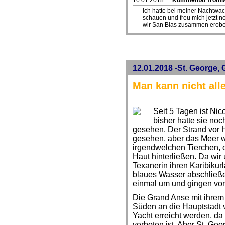
16.01.2018:
Kommentar from
Ich hatte bei meiner Nachtwa
schauen und freu mich jetzt n
wir San Blas zusammen erobe
12.01.2018 -St. George,
Man kann nicht all
Seit 5 Tagen ist Ni
bisher hatte sie no
gesehen. Der Strand vor 
gesehen, aber das Meer w
irgendwelchen Tierchen, d
Haut hinterließen. Da wir
Texanerin ihren Karibiku
blaues Wasser abschließ
einmal um und gingen vor 
Die Grand Anse mit ihrem 
Süden an die Hauptstadt 
Yacht erreicht werden, d
verboten ist. Aber St. Geo