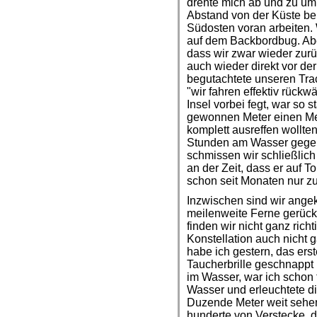
drehte mich ab und zu um, 
Abstand von der Küste bek
Südosten voran arbeiten. 
auf dem Backbordbug. Aber
dass wir zwar wieder zurü
auch wieder direkt vor de
begutachtete unseren Tra
"wir fahren effektiv rückw
Insel vorbei fegt, war so s
gewonnen Meter einen Mete
komplett ausreffen wollte
Stunden am Wasser gegen
schmissen wir schließlic
an der Zeit, dass er auf T
schon seit Monaten nur z
Inzwischen sind wir angek
meilenweite Ferne gerückt
finden wir nicht ganz rich
Konstellation auch nicht 
habe ich gestern, das erst
Taucherbrille geschnappt
im Wasser, war ich schon 
Wasser und erleuchtete di
Duzende Meter weit sehe
hunderte von Verstecke, d