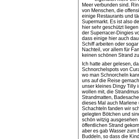
Meer verbunden sind. Ring
von Menschen, die offensi
einige Restaurants und täg
Supermarkt. Es ist also de
hier sehr geschützt liege
der Superracer-Dingies vo
dass einige hier auch dau
Schiff arbeiten oder soga
Nachteil, vor allem für Fam
keinen schönen Strand zu
Ich hatte aber gelesen, d
Schnorchelspots von Cura
wo man Schnorcheln kann
uns auf die Reise gemacht
unser kleines Dingy Tilly
wollen mit, die Strandmus
Strandmatten, Badesache
dieses Mal auch Marlene 
Schachteln fanden wir schl
gelegten Bötchen und sin
schön witzig ausgesehen 
öffentlichen Strand gekom
aber es gab Wasser zum 
Buddeln, so dass die Kin