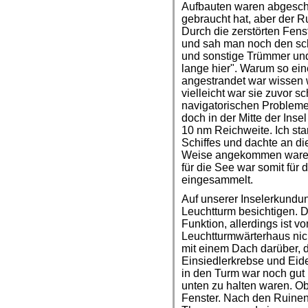
Aufbauten waren abgeschr
gebraucht hat, aber der Ru
Durch die zerstörten Fen
und sah man noch den sc
und sonstige Trümmer und 
lange hier". Warum so ei
angestrandet war wissen wi
vielleicht war sie zuvor
navigatorischen Problemen
doch in der Mitte der Inse
10 nm Reichweite. Ich st
Schiffes und dachte an die
Weise angekommen waren.
für die See war somit für
eingesammelt.
Auf unserer Inselerkundu
Leuchtturm besichtigen. De
Funktion, allerdings ist v
Leuchtturmwärterhaus nic
mit einem Dach darüber, d
Einsiedlerkrebse und Eid
in den Turm war noch gut 
unten zu halten waren. Ob
Fenster. Nach den Ruinen