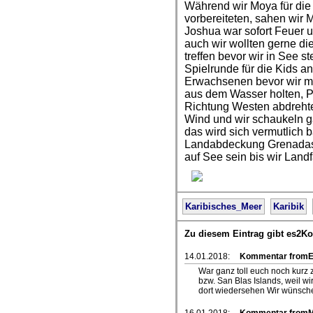
Während wir Moya für di
vorbereiteten, sahen wir M
Joshua war sofort Feuer 
auch wir wollten gerne di
treffen bevor wir in See s
Spielrunde für die Kids a
Erwachsenen bevor wir mi
aus dem Wasser holten, 
Richtung Westen abdrehte
Wind und wir schaukeln ga
das wird sich vermutlich 
Landabdeckung Grenadas 
auf See sein bis wir Lan
Karibisches_Meer
Karibik
Zu diesem Eintrag gibt es2K
14.01.2018:
Kommentar fromE
War ganz toll euch noch kurz z
bzw. San Blas Islands, weil wi
dort wiedersehen Wir wünsche