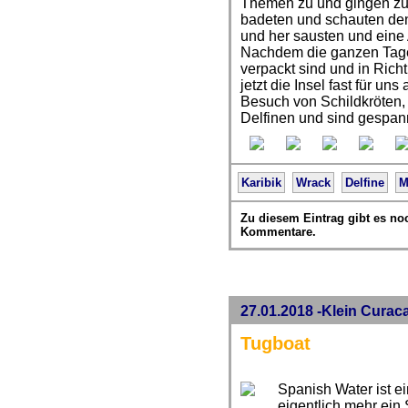
Themen zu und gingen zu
badeten und schauten den 
und her sausten und eine 
Nachdem die ganzen Tages
verpackt sind und in Ric
jetzt die Insel fast für un
Besuch von Schildkröten,
Delfinen und sind gespann
Karibik
Wrack
Delfine
M
Zu diesem Eintrag gibt es no
Kommentare.
27.01.2018 -Klein Curac
Tugboat
Spanish Water ist e
eigentlich mehr ein