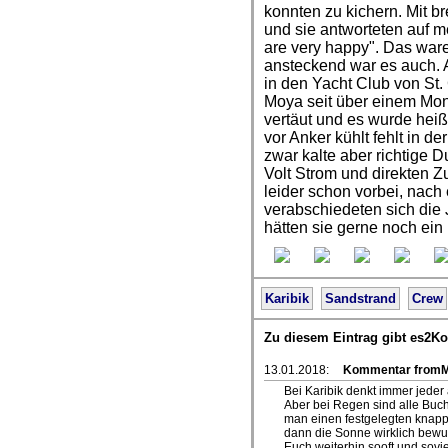
konnten zu kichern. Mit br
und sie antworteten auf 
are very happy". Das waren
ansteckend war es auch. 
in den Yacht Club von St
Moya seit über einem Mon
vertäut und es wurde heiß
vor Anker kühlt fehlt in d
zwar kalte aber richtige 
Volt Strom und direkten Z
leider schon vorbei, nach
verabschiedeten sich die J
hätten sie gerne noch ein
Karibik
Sandstrand
Crew
Zu diesem Eintrag gibt es2K
13.01.2018:
Kommentar fromMa
Bei Karibik denkt immer jede
Aber bei Regen sind alle Buch
man einen festgelegten knap
dann die Sonne wirklich bewu
Euch weiterhin sooft und sovie