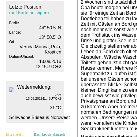
2 Wochen sind tatsächlic
Letzte Position:
Opa heute morgen bei uns
(auf Karte anzeigen)
sie für einige Zeit an Bo
Bootleben teilhaben zu la
Breite:
Zeit mit Gästen an Bord 
44° 50.5' N
noch mehr wie sonst wie 
Länge:
dem Frühstück ins Wasser
13° 50.5' O
Brise und glatter See in
Ort:
Gleichzeitig stellen wir a
Veruda Marina, Pula,
Leben an Bord doch oft et
Kroatien
Datum/Uhrzeit:
Abspülen, Wäsche Wasche
13.08.2019
Toilette gehen ist nicht g
12:15UTC+2
Hause kennen. Mehrere Ki
Supermarkt zu laufen ist 
bei unseren Gästen schon
überraschte Blicke. Selb
Wettermeldung:
kleinen Dingi kann zu ei
vom
auch bewusst wie privilegi
13.08.201911:45UTC+2
Privatsphäre an Bord un
zu kommen. Aber am meiste
31 °C
normalen Bedingungen nic
Schwache Briseaus Nordwest
werden. Unsere Reise wär
wenn vor allem die Kinder
Seekrankheit fürchten mü
Elternzeit
Das_Leben_danach