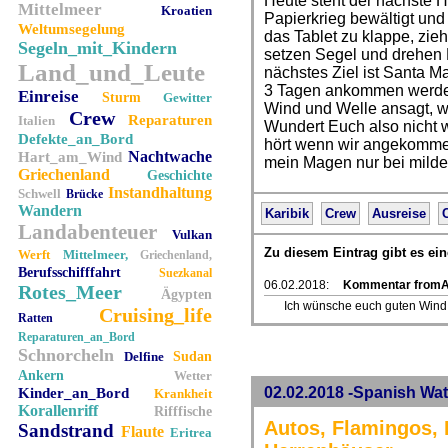
Heute steht der nächste H
Mittelmeer
Kroatien
Papierkrieg bewältigt und
Weltumsegelung
das Tablet zu klappe, zi
Segeln_mit_Kindern
setzen Segel und drehen
Land_und_Leute
nächstes Ziel ist Santa Ma
3 Tagen ankommen werden.
Einreise
Sturm
Gewitter
Wind und Welle ansagt, w
Crew
Reparaturen
Italien
Wundert Euch also nicht w
Defekte_an_Bord
hört wenn wir angekommen
Nachtwache
Hart_am_Wind
mein Magen nur bei milde
Griechenland
Geschichte
Instandhaltung
Schwell
Brücke
Wandern
Karibik
Crew
Ausreise
Landabenteuer
Vulkan
Zu diesem Eintrag gibt es e
Werft
Mittelmeer,
Griechenland,
Berufsschifffahrt
Suezkanal
06.02.2018:
Kommentar fromAn
Rotes_Meer
Ägypten
Ich wünsche euch guten Wind 
Cruising_life
Ratten
Reparaturen_an_Bord
Schnorcheln
Delfine
Sudan
Ankern
Wetter
02.02.2018 -Spanish Wat
Kinder_an_Bord
Krankheit
Korallenriff
Rifffische
Autos, Flamingos, 
Sandstrand
Flaute
Eritrea