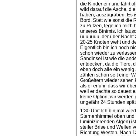
die Kinder ein und fährt 
wild darauf die Asche, di
haben, auszugraben. Es is
Bord. Statt wie sonst di
zu Putzen, lege ich mich 
unseres Binimis. Ich lau
uuuuuuu, der über Nacht
20-25 Knoten weht und d
Eigentlich bin ich noch ni
schon wieder zu verlass
Sandinsel ist wie die and
entdecken, da die Tiere,
eben doch alle ein wenig
zählen schon seit einer W
Großeltern wieder sehen 
als er erfuhr, dass wir ü
weil er dachte so dauert e
keine Option, wir werden 
ungefähr 24 Stunden spä
1:30 Uhr: Ich bin mal wie
Sternenhimmel oben und 
luminizierenden Algen) is
steifer Brise und Wellen 
Richtung Westen. Nach 1