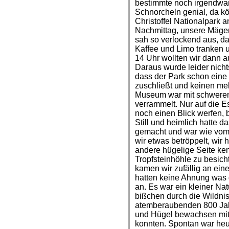
bestimmte noch irgendwann
Schnorcheln genial, da kö
Christoffel Nationalpark 
Nachmittag, unsere Mägen
sah so verlockend aus, da
Kaffee und Limo tranken 
14 Uhr wollten wir dann 
Daraus wurde leider nich
dass der Park schon eine
zuschließt und keinen meh
Museum war mit schweren 
verrammelt. Nur auf die 
noch einen Blick werfen, b
Still und heimlich hatte d
gemacht und war wie vom
wir etwas betröppelt, wir 
andere hügelige Seite ken
Tropfsteinhöhle zu besic
kamen wir zufällig an eine
hatten keine Ahnung was d
an. Es war ein kleiner Na
bißchen durch die Wildni
atemberaubenden 800 Jah
und Hügel bewachsen mit
konnten. Spontan war heu