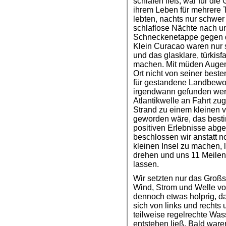
schlafen ließ, war für die 
ihrem Leben für mehrere 
lebten, nachts nur schwer
schlaflose Nächte nach u
Schneckenetappe gegen d
Klein Curacao waren nur
und das glasklare, türkis
machen. Mit müden Augen
Ort nicht von seiner beste
für gestandene Landbewoh
irgendwann gefunden wer
Atlantikwelle an Fahrt zu
Strand zu einem kleinen 
geworden wäre, das besti
positiven Erlebnisse abg
beschlossen wir anstatt n
kleinen Insel zu machen, 
drehen und uns 11 Meilen
lassen.
Wir setzten nur das Großs
Wind, Strom und Welle vo
dennoch etwas holprig, da
sich von links und rechts
teilweise regelrechte Wa
entstehen ließ. Bald waren