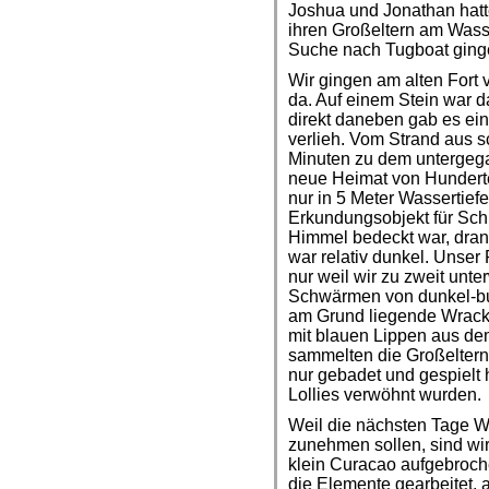
Joshua und Jonathan hatt
ihren Großeltern am Wasse
Suche nach Tugboat ging
Wir gingen am alten Fort
da. Auf einem Stein war 
direkt daneben gab es ei
verlieh. Vom Strand aus 
Minuten zu dem untergegan
neue Heimat von Hundert
nur in 5 Meter Wassertiefe
Erkundungsobjekt für Schn
Himmel bedeckt war, dran
war relativ dunkel. Unser 
nur weil wir zu zweit unt
Schwärmen von dunkel-b
am Grund liegende Wrack i
mit blauen Lippen aus d
sammelten die Großeltern 
nur gebadet und gespielt 
Lollies verwöhnt wurden.
Weil die nächsten Tage W
zunehmen sollen, sind wir 
klein Curacao aufgebroch
die Elemente gearbeitet,