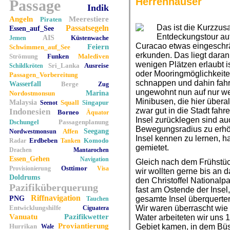
Herrenhäuser
Passage
Indik
Angeln
Meerestiere
Piraten
Das ist die Kurzzu
Passatsegeln
Essen_auf_See
Entdeckungstour auf
AIS
Küstenwache
Jemen
Curacao etwas eingeschr
Feiern
Schwimmen_auf_See
erkunden. Das liegt daran
Strömung
Funken
Malediven
wenigen Plätzen erlaubt i
Sri_Lanka
Ausreise
Schildkröten
oder Mooringmöglichkeite
Passagen_Vorbereitung
schnappen und dahin fahre
Wasserfall
Berge
Zug
ungewohnt nun auf nur weni
Nordostmonsun
Marina
Minibusen, die hier übera
Malaysia
Squall
Singapur
Seenot
zwar gut in die Stadt fah
Indonesien
Borneo
Äquator
Insel zurücklegen sind au
Dschungel
Passagenplanung
Bewegungsradius zu erhö
Affen
Seegang
Nordwestmonsun
Insel kennen zu lernen, h
Erdbeben
Komodo
Radar
Tanken
gemietet.
Drachen
Mantarochen
Essen_Gehen
Navigation
Gleich nach dem Frühstück
Osttimor
Provisionierung
Visa
wir wollten gerne bis an 
Doldrums
den Christoffel Nationalp
Pazifiküberquerung
fast am Ostende der Insel,
Riffnavigation
PNG
gesamte Insel überquerte
Tauchen
Entwicklungshilfe
Wir waren überrascht wie s
Ciguatera
Vanuatu
Pazifikwetter
Water arbeiteten wir uns 1
Proviantierung
Hurrikan
Gebiet kamen, in dem Büs
Wale