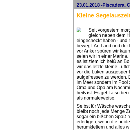
23.01.2018 -Piscadera, 
Kleine Segelauszei
Seit vorgestern mor
gleich neben dem Hi
eingecheckt haben - und
bewegt. An Land und der K
vor Anker spüren wir kaum
seien wir in einer Marina.
es ist ziemlich heiß an Bo
wir das letzte kleine Lüft
vor die Luken ausgesperrt
aufgefressen zu werden. D
im Meer sondern im Pool 
Oma und Opa am Nachmitt
heiß ist. Es geht also b
als normalerweise.
Selbst für Wäsche wasche
bleibt noch jede Menge Ze
sogar ein bißchen Spaß m
erledigen, wenn die beid
herumklettern und alles w