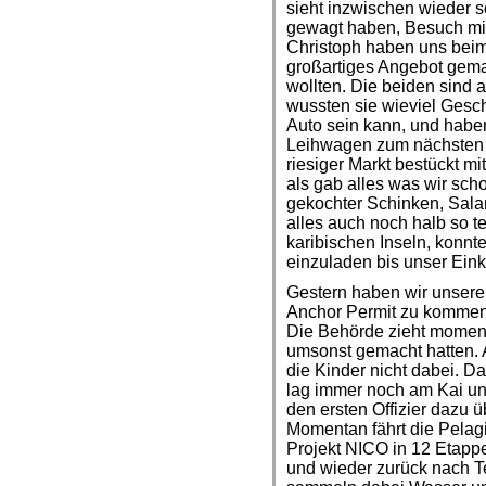
sieht inzwischen wieder so
gewagt haben, Besuch mit
Christoph haben uns beim
großartiges Angebot gema
wollten. Die beiden sind 
wussten sie wieviel Gesc
Auto sein kann, und habe
Leihwagen zum nächsten 
riesiger Markt bestückt m
als gab alles was wir sch
gekochter Schinken, Salam
alles auch noch halb so t
karibischen Inseln, konnt
einzuladen bis unser Ein
Gestern haben wir unseren
Anchor Permit zu kommen u
Die Behörde zieht momen
umsonst gemacht hatten. 
die Kinder nicht dabei. 
lag immer noch am Kai und
den ersten Offizier dazu 
Momentan fährt die Pelag
Projekt NICO in 12 Etappe
und wieder zurück nach Te