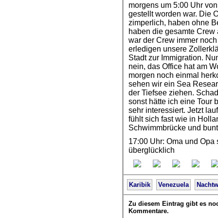
morgens um 5:00 Uhr von
gestellt worden war. Die O
zimperlich, haben ohne B
haben die gesamte Crew a
war der Crew immer noch
erledigen unsere Zollerk
Stadt zur Immigration. Nu
nein, das Office hat am 
morgen noch einmal herko
sehen wir ein Sea Researc
der Tiefsee ziehen. Schad
sonst hätte ich eine Tour
sehr interessiert. Jetzt l
fühlt sich fast wie in Hol
Schwimmbrücke und bunte
17:00 Uhr: Oma und Opa s
überglücklich
Karibik
Venezuela
Nacht
Zu diesem Eintrag gibt es no
Kommentare.