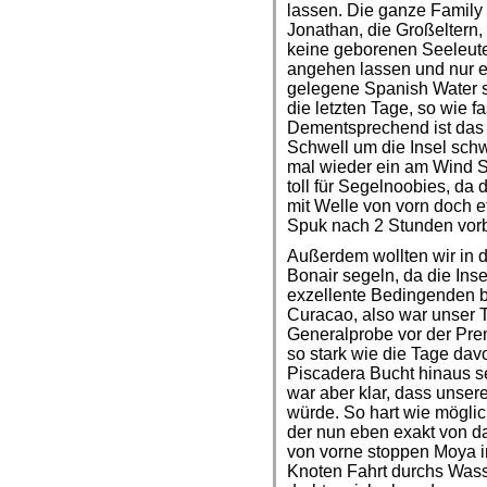
lassen. Die ganze Family 
Jonathan, die Großeltern, 
keine geborenen Seeleute
angehen lassen und nur e
gelegene Spanish Water 
die letzten Tage, so wie f
Dementsprechend ist das 
Schwell um die Insel schw
mal wieder ein am Wind Se
toll für Segelnoobies, d
mit Welle von vorn doch et
Spuk nach 2 Stunden vorbe
Außerdem wollten wir in 
Bonair segeln, da die In
exzellente Bedingenden bi
Curacao, also war unser T
Generalprobe vor der Pre
so stark wie die Tage davo
Piscadera Bucht hinaus 
war aber klar, dass unser
würde. So hart wie möglic
der nun eben exakt von d
von vorne stoppen Moya i
Knoten Fahrt durchs Wass