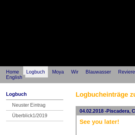
Home
Logbuch
Moya
Wir
Blauwasser
Reviere
English
Logbucheinträge z
Logbuch
Neuster Eintrag
04.02.2018 -Piscadera, 
Überblick1/2019
See you later!