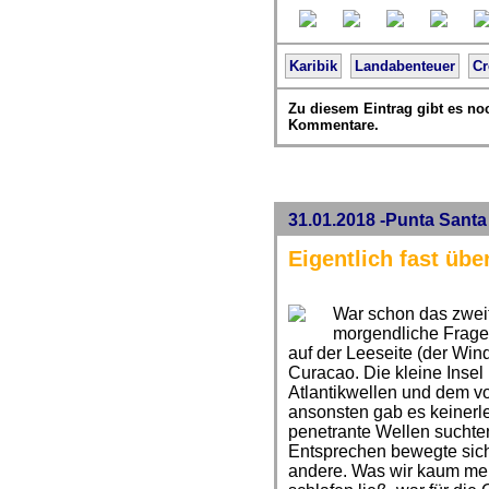
Karibik
Landabenteuer
C
Zu diesem Eintrag gibt es no
Kommentare.
31.01.2018 -Punta Santa
Eigentlich fast übe
War schon das zweit
morgendliche Frage 
auf der Leeseite (der Wi
Curacao. Die kleine Insel
Atlantikwellen und dem 
ansonsten gab es keinerl
penetrante Wellen suchte
Entsprechen bewegte sich 
andere. Was wir kaum mer