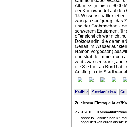
sammeln dabei Wasser u
Atlantiks (in bis zu 8000 
der Klimawandel auf den
14 Wissenschaftler leben
war ganz aufgeregt, das
und der Grobmechanik der
schwerem Equipment für 
offensichtlich war nicht nu
Doktorandin, die daran ar
Gehalt im Wasser auf kle
Namen vergessen) auswirk
und strahlte immer noch al
wird zwar seekrank, aber 
die Sie hier an Bord hat,
Ausflug in die Stadt war 
Karibik
Stechmücken
Cru
Zu diesem Eintrag gibt es3K
25.01.2018:
Kommentar froms
soooo toll! endlich hab ich m
begeistert von euren abenteuer