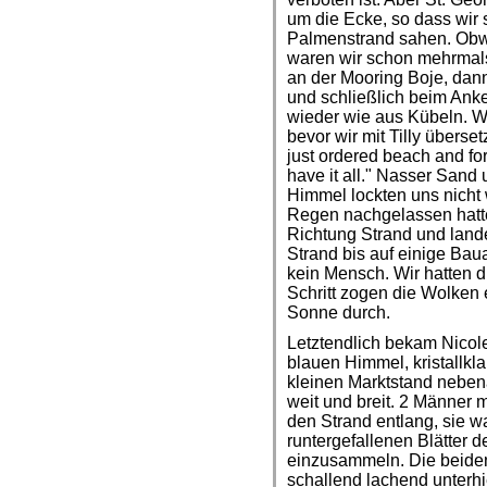
um die Ecke, so dass wir
Palmenstrand sahen. Obwo
waren wir schon mehrmals
an der Mooring Boje, dann
und schließlich beim Ank
wieder wie aus Kübeln. Wi
bevor wir mit Tilly überse
just ordered beach and for
have it all." Nasser San
Himmel lockten uns nicht w
Regen nachgelassen hatte,
Richtung Strand und lan
Strand bis auf einige Baua
kein Mensch. Wir hatten d
Schritt zogen die Wolken 
Sonne durch.
Letztendlich bekam Nicol
blauen Himmel, kristallkl
kleinen Marktstand neben
weit und breit. 2 Männer
den Strand entlang, sie wa
runtergefallenen Blätter
einzusammeln. Die beiden
schallend lachend unterhi