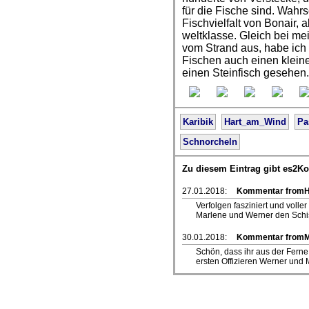
für die Fische sind. Wahrsc
Fischvielfalt von Bonair, 
weltklasse. Gleich bei m
vom Strand aus, habe ich
Fischen auch einen klein
einen Steinfisch gesehen.
Karibik
Hart_am_Wind
Pa
Schnorcheln
Zu diesem Eintrag gibt es2K
27.01.2018:
Kommentar fromHa
Verfolgen fasziniert und vol
Marlene und Werner den Sch
30.01.2018:
Kommentar from
Schön, dass ihr aus der Ferne
ersten Offizieren Werner und 