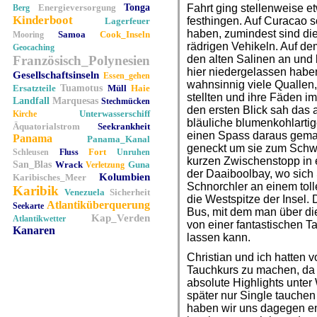
Energieversorgung
Tonga
Fahrt ging stellenweise e
Berg
Kinderboot
festhingen. Auf Curacao s
Lagerfeuer
haben, zumindest sind di
Samoa
Cook_Inseln
Mooring
rädrigen Vehikeln. Auf d
Geocaching
Französisch_Polynesien
den alten Salinen an und 
hier niedergelassen habe
Gesellschaftsinseln
Essen_gehen
wahnsinnig viele Quallen, 
Ersatzteile
Tuamotus
Müll
Haie
stellten und ihre Fäden i
Landfall
Marquesas
Stechmücken
den ersten Blick sah das 
Unterwasserschiff
Kirche
bläuliche blumenkohlartig
Äquatorialstrom
Seekrankheit
einen Spass daraus gema
Panama
Panama_Kanal
geneckt um sie zum Sch
Fort
Schleusen
Fluss
Unruhen
kurzen Zwischenstopp in 
San_Blas
Wrack
Guna
Verletzung
der Daaiboolbay, wo sich
Kolumbien
Karibisches_Meer
Schnorchler an einem tolle
Karibik
Venezuela
Sicherheit
die Westspitze der Insel.
Atlantiküberquerung
Seekarte
Bus, mit dem man über di
Kap_Verden
Atlantikwetter
von einer fantastischen T
Kanaren
lassen kann.
Christian und ich hatten 
Tauchkurs zu machen, da
absolute Highlights unter
später nur Single tauchen
haben wir uns dagegen e