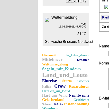
uns
12:15UTC+2
Wettermeldung:
Kari
vom
13.08.201911:45UTC+2
Zu d
31 °C
Schwache Briseaus Nordwest
Name (
Elternzeit
Das_Leben_danach
Mittelmeer
Kroatien
Komme
Weltumsegelung
Segeln_mit_Kindern
Land_und_Leute
Einreise
Sturm
Gewitter
Crew
Reparaturen
Italien
Defekte_an_Bord
Nachtwache
Hart_am_Wind
E-Mail
Griechenland
Geschichte
Instandhaltung
Schwell
Brücke
Wandern