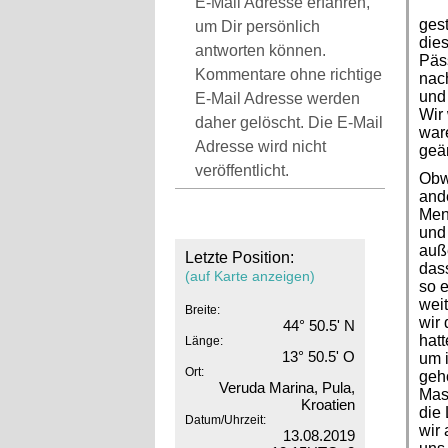
E-Mail Adresse erfahren,
gest
um Dir persönlich
dies
antworten können.
Päs
Kommentare ohne richtige
nach
und 
E-Mail Adresse werden
Wir 
daher gelöscht. Die E-Mail
ware
Adresse wird nicht
geän
veröffentlicht.
Obwo
ande
Mens
und 
auße
Letzte Position:
das
(auf Karte anzeigen)
so e
wei
Breite:
wir 
44° 50.5' N
hat
Länge:
13° 50.5' O
um 
Ort:
gehö
Veruda Marina, Pula,
Mas
Kroatien
die
Datum/Uhrzeit:
wir 
13.08.2019