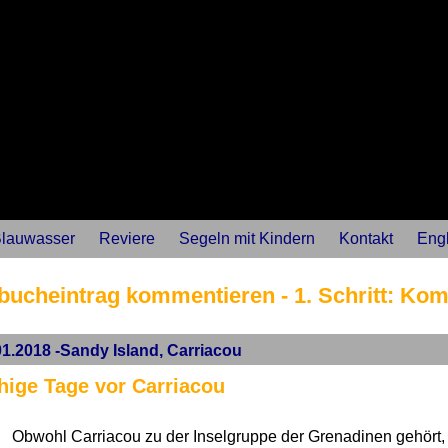
lauwasser
Reviere
Segeln mit Kindern
Kontakt
Engl
bucheintrag kommentieren - 1. Schritt: Ko
01.2018 -Sandy Island, Carriacou
hige Tage vor Carriacou
Obwohl Carriacou zu der Inselgruppe der Grenadinen gehört, g