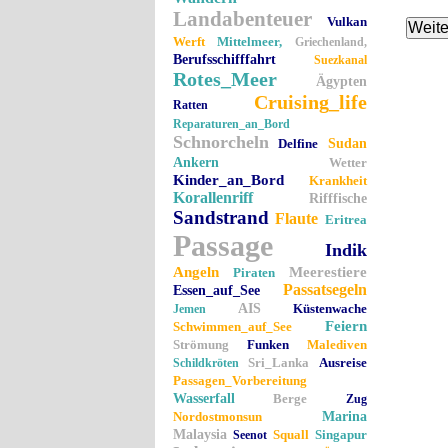
Landabenteuer
Vulkan
Werft
Mittelmeer,
Griechenland,
Berufsschifffahrt
Suezkanal
Rotes_Meer
Ägypten
Cruising_life
Ratten
Reparaturen_an_Bord
Schnorcheln
Delfine
Sudan
Ankern
Wetter
Kinder_an_Bord
Krankheit
Korallenriff
Rifffische
Sandstrand
Flaute
Eritrea
Passage
Indik
Angeln
Meerestiere
Piraten
Passatsegeln
Essen_auf_See
AIS
Küstenwache
Jemen
Feiern
Schwimmen_auf_See
Strömung
Funken
Malediven
Sri_Lanka
Ausreise
Schildkröten
Passagen_Vorbereitung
Wasserfall
Berge
Zug
Nordostmonsun
Marina
Malaysia
Squall
Singapur
Seenot