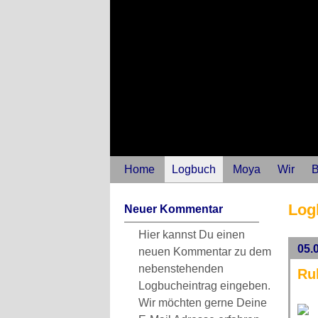
Home
Logbuch
Moya
Wir
B
Log
Neuer Kommentar
Hier kannst Du einen
05.
neuen Kommentar zu dem
nebenstehenden
Ru
Logbucheintrag eingeben.
Wir möchten gerne Deine