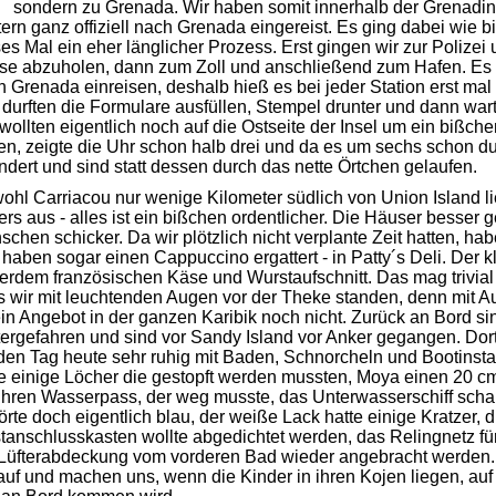
sondern zu Grenada. Wir haben somit innerhalb der Grenadin
ern ganz offiziell nach Grenada eingereist. Es ging dabei wie 
es Mal ein eher länglicher Prozess. Erst gingen wir zur Polizei
se abzuholen, dann zum Zoll und anschließend zum Hafen. Es w
 Grenada einreisen, deshalb hieß es bei jeder Station erst mal
durften die Formulare ausfüllen, Stempel drunter und dann warte
wollten eigentlich noch auf die Ostseite der Insel um ein bißche
n, zeigte die Uhr schon halb drei und da es um sechs schon d
dert und sind statt dessen durch das nette Örtchen gelaufen.
hl Carriacou nur wenige Kilometer südlich von Union Island li
rs aus - alles ist ein bißchen ordentlicher. Die Häuser besser ge
chen schicker. Da wir plötzlich nicht verplante Zeit hatten, hab
haben sogar einen Cappuccino ergattert - in Patty´s Deli. Der 
rdem französischen Käse und Wurstaufschnitt. Das mag trivial kl
s wir mit leuchtenden Augen vor der Theke standen, denn mit A
in Angebot in der ganzen Karibik noch nicht. Zurück an Bord si
tergefahren und sind vor Sandy Island vor Anker gegangen. Do
den Tag heute sehr ruhig mit Baden, Schnorcheln und Bootinstan
te einige Löcher die gestopft werden mussten, Moya einen 20 c
ihren Wasserpass, der weg musste, das Unterwasserschiff scha
rte doch eigentlich blau, der weiße Lack hatte einige Kratzer, 
tanschlusskasten wollte abgedichtet werden, das Relingnetz f
 Lüfterabdeckung vom vorderen Bad wieder angebracht werden. 
auf und machen uns, wenn die Kinder in ihren Kojen liegen, a