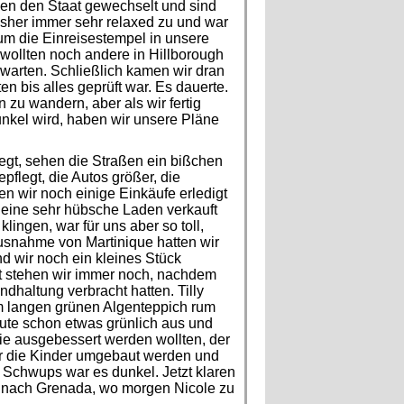
en den Staat gewechselt und sind
bisher immer sehr relaxed zu und war
 um die Einreisestempel in unsere
ollten noch andere in Hillborough
 warten. Schließlich kamen wir dran
n bis alles geprüft war. Es dauerte.
n zu wandern, aber als wir fertig
unkel wird, haben wir unsere Pläne
egt, sehen die Straßen ein bißchen
pflegt, die Autos größer, die
en wir noch einige Einkäufe erledigt
kleine sehr hübsche Laden verkauft
ingen, war für uns aber so toll,
usnahme von Martinique hatten wir
nd wir noch ein kleines Stück
rt stehen wir immer noch, nachdem
dhaltung verbracht hatten. Tilly
m langen grünen Algenteppich rum
ute schon etwas grünlich aus und
die ausgebessert werden wollten, der
ür die Kinder umgebaut werden und
Schwups war es dunkel. Jetzt klaren
uf nach Grenada, wo morgen Nicole zu