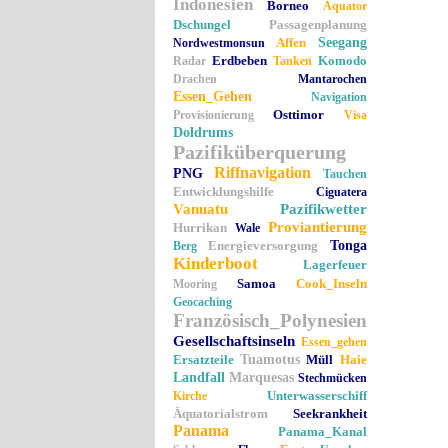
Indonesien
Borneo
Äquator
Dschungel
Passagenplanung
Affen
Seegang
Nordwestmonsun
Erdbeben
Komodo
Radar
Tanken
Drachen
Mantarochen
Essen_Gehen
Navigation
Osttimor
Provisionierung
Visa
Doldrums
Pazifiküberquerung
Riffnavigation
PNG
Tauchen
Entwicklungshilfe
Ciguatera
Vanuatu
Pazifikwetter
Proviantierung
Hurrikan
Wale
Energieversorgung
Tonga
Berg
Kinderboot
Lagerfeuer
Samoa
Cook_Inseln
Mooring
Geocaching
Französisch_Polynesien
Gesellschaftsinseln
Essen_gehen
Ersatzteile
Tuamotus
Müll
Haie
Landfall
Marquesas
Stechmücken
Unterwasserschiff
Kirche
Äquatorialstrom
Seekrankheit
Panama
Panama_Kanal