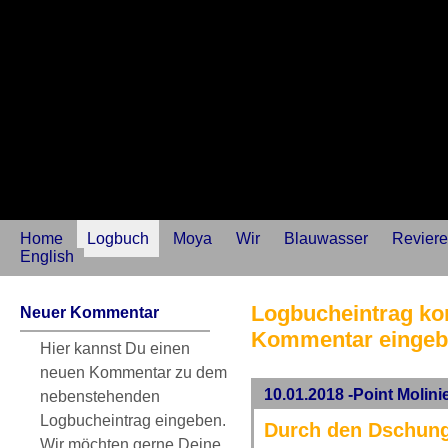
Home
Logbuch
Moya
Wir
Blauwasser
Reviere
English
Logbucheintrag kom
Neuer Kommentar
Kommentar einge
Hier kannst Du einen
neuen Kommentar zu dem
10.01.2018 -Point Molini
nebenstehenden
Logbucheintrag eingeben.
Durch den Dschung
Wir möchten gerne Deine