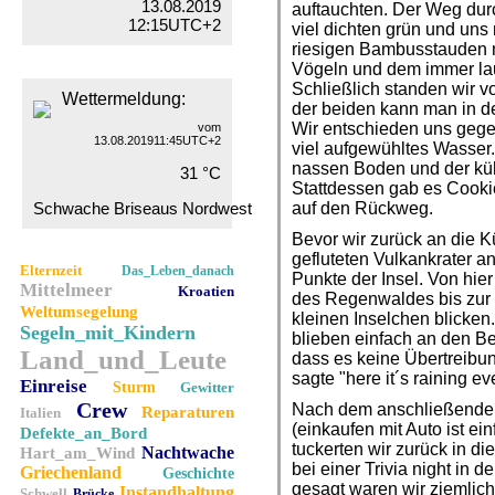
13.08.2019
auftauchten. Der Weg du
12:15UTC+2
viel dichten grün und uns
riesigen Bambusstauden 
Vögeln und dem immer la
Schließlich standen wir v
Wettermeldung:
der beiden kann man in d
Wir entschieden uns gegen
vom
13.08.201911:45UTC+2
viel aufgewühltes Wasser
nassen Boden und der kühl
31 °C
Stattdessen gab es Cooki
Schwache Briseaus Nordwest
auf den Rückweg.
Bevor wir zurück an die K
gefluteten Vulkankrater a
Elternzeit
Das_Leben_danach
Punkte der Insel. Von hie
Mittelmeer
Kroatien
des Regenwaldes bis zur 
Weltumsegelung
kleinen Inselchen blicken
Segeln_mit_Kindern
blieben einfach an den Be
Land_und_Leute
dass es keine Übertreibu
sagte "here it´s raining eve
Einreise
Sturm
Gewitter
Crew
Nach dem anschließenden
Reparaturen
Italien
(einkaufen mit Auto ist ei
Defekte_an_Bord
tuckerten wir zurück in di
Nachtwache
Hart_am_Wind
bei einer Trivia night in d
Griechenland
Geschichte
gesagt waren wir ziemlich
Instandhaltung
Schwell
Brücke