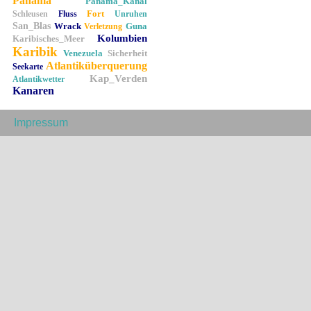
Panama
Panama_Kanal
Fort
Schleusen
Fluss
Unruhen
San_Blas
Wrack
Guna
Verletzung
Kolumbien
Karibisches_Meer
Karibik
Venezuela
Sicherheit
Atlantiküberquerung
Seekarte
Kap_Verden
Atlantikwetter
Kanaren
Impressum