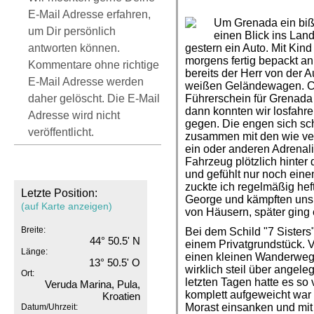
E-Mail Adresse erfahren,
Um Grenada ein biß
um Dir persönlich
einen Blick ins Lan
antworten können.
gestern ein Auto. Mit Kin
morgens fertig bepackt an
Kommentare ohne richtige
bereits der Herr von der 
E-Mail Adresse werden
weißen Geländewagen. Chr
daher gelöscht. Die E-Mail
Führerschein für Grenada
dann konnten wir losfahre
Adresse wird nicht
gegen. Die engen sich sc
veröffentlicht.
zusammen mit den wie ver
ein oder anderen Adrenal
Fahrzeug plötzlich hinter
und gefühlt nur noch eine
zuckte ich regelmäßig hef
Letzte Position:
George und kämpften uns 
(auf Karte anzeigen)
von Häusern, später ging
Breite:
Bei dem Schild "7 Sisters
44° 50.5' N
einem Privatgrundstück. V
Länge:
einen kleinen Wanderweg 
13° 50.5' O
wirklich steil über angele
Ort:
letzten Tagen hatte es so
Veruda Marina, Pula,
komplett aufgeweicht war
Kroatien
Morast einsanken und mi
Datum/Uhrzeit: