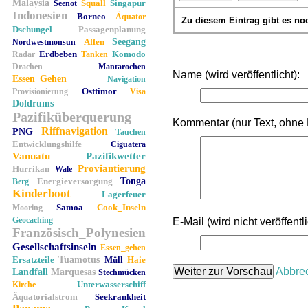
Malaysia
Squall
Singapur
Seenot
Indonesien
Borneo
Äquator
Zu diesem Eintrag gibt es n
Dschungel
Passagenplanung
Affen
Seegang
Nordwestmonsun
Erdbeben
Komodo
Radar
Tanken
Drachen
Mantarochen
Name (wird veröffentlicht):
Essen_Gehen
Navigation
Osttimor
Provisionierung
Visa
Doldrums
Pazifiküberquerung
Kommentar (nur Text, ohne
Riffnavigation
PNG
Tauchen
Entwicklungshilfe
Ciguatera
Vanuatu
Pazifikwetter
Proviantierung
Hurrikan
Wale
Energieversorgung
Tonga
Berg
Kinderboot
Lagerfeuer
Samoa
Cook_Inseln
Mooring
Geocaching
E-Mail (wird nicht veröffentli
Französisch_Polynesien
Gesellschaftsinseln
Essen_gehen
Ersatzteile
Tuamotus
Müll
Haie
Abbre
Landfall
Marquesas
Stechmücken
Unterwasserschiff
Kirche
Äquatorialstrom
Seekrankheit