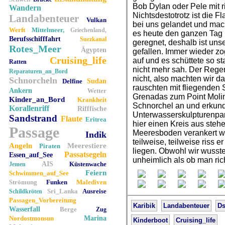
Bob Dylan oder Pele mit 
Wandern
Nichtsdestotrotz ist di
Landabenteuer
Vulkan
bei uns gelandet und mach
Werft
Mittelmeer,
Griechenland,
es heute den ganzen Tag 
Berufsschifffahrt
Suezkanal
geregnet, deshalb ist uns
Rotes_Meer
Ägypten
gefallen. Immer wieder z
Cruising_life
auf und es schüttete so 
Ratten
nicht mehr sah. Der Regen
Reparaturen_an_Bord
nicht, also machten wir d
Schnorcheln
Delfine
Sudan
rauschten mit fliegenden 
Ankern
Wetter
Grenadas zum Point Molin
Kinder_an_Bord
Krankheit
Schnorchel an und erkun
Korallenriff
Rifffische
Unterwasserskulpturenpar
Sandstrand
Flaute
Eritrea
hier einen Kreis aus ste
Passage
Meeresboden verankert wa
Indik
teilweise, teilweise riss e
Angeln
Meerestiere
Piraten
liegen. Obwohl wir wusst
Passatsegeln
Essen_auf_See
unheimlich als ob man ric
AIS
Küstenwache
Jemen
Feiern
Schwimmen_auf_See
Strömung
Funken
Malediven
Sri_Lanka
Ausreise
Schildkröten
Passagen_Vorbereitung
Karibik
Landabenteuer
Ds
Wasserfall
Berge
Zug
Nordostmonsun
Marina
Kinderboot
Cruising_life