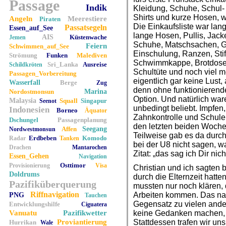
Passage
Indik
Kleidung, Schuhe, Schul-
Shirts und kurze Hosen, w
Angeln
Meerestiere
Piraten
Die Einkaufsliste war la
Passatsegeln
Essen_auf_See
lange Hosen, Pullis, Jac
AIS
Küstenwache
Jemen
Schuhe, Matschsachen, G
Feiern
Schwimmen_auf_See
Einschulung, Ranzen, Stift
Strömung
Funken
Malediven
Schwimmkappe, Brotdosen,
Sri_Lanka
Ausreise
Schildkröten
Schultüte und noch viel m
Passagen_Vorbereitung
eigentlich gar keine Lust
Wasserfall
Berge
Zug
denn ohne funktionierende
Nordostmonsun
Marina
Option. Und natürlich wa
Malaysia
Squall
Singapur
Seenot
unbedingt beliebt. Impfen
Indonesien
Borneo
Äquator
Zahnkontrolle und Schule
Dschungel
Passagenplanung
den letzten beiden Woche
Affen
Seegang
Nordwestmonsun
Teilweise gab es da durch
Erdbeben
Komodo
Radar
Tanken
bei der U8 nicht sagen, w
Drachen
Mantarochen
Zitat: „das sag ich Dir nich
Essen_Gehen
Navigation
Osttimor
Provisionierung
Visa
Christian und ich sagten 
Doldrums
durch die Elternzeit hatte
Pazifiküberquerung
mussten nur noch klären, 
Riffnavigation
Arbeiten kommen. Das nah
PNG
Tauchen
Gegensatz zu vielen and
Entwicklungshilfe
Ciguatera
Vanuatu
Pazifikwetter
keine Gedanken machen, o
Proviantierung
Stattdessen trafen wir un
Hurrikan
Wale