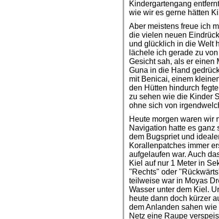
Kindergartengang entfernt 
wie wir es gerne hätten K
Aber meistens freue ich m
die vielen neuen Eindrück
und glücklich in die Welt
lächele ich gerade zu von
Gesicht sah, als er einen
Guna in die Hand gedrüc
mit Benicai, einem klein
den Hütten hindurch fegte
zu sehen wie die Kinder S
ohne sich von irgendwelch
Heute morgen waren wir n
Navigation hatte es ganz s
dem Bugspriet und ideale
Korallenpatches immer er
aufgelaufen war. Auch das 
Kiel auf nur 1 Meter in S
"Rechts" oder "Rückwärts
teilweise war in Moyas D
Wasser unter dem Kiel. Un
heute dann doch kürzer a
dem Anlanden sahen wie 
Netz eine Raupe verspeist