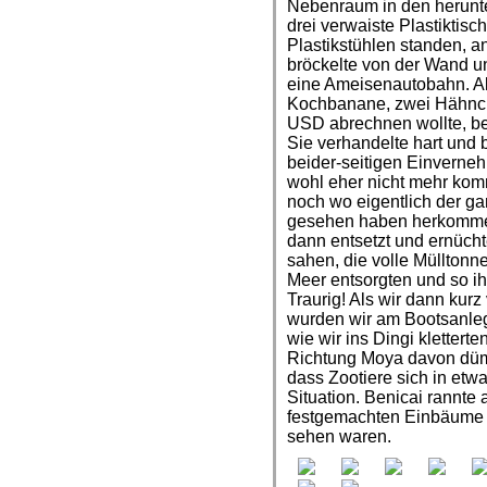
Nebenraum in den herun
drei verwaiste Plastikti
Plastikstühlen standen, a
bröckelte von der Wand u
eine Ameisenautobahn. Als
Kochbanane, zwei Hähnch
USD abrechnen wollte, be
Sie verhandelte hart und
beider-seitigen Einverne
wohl eher nicht mehr kom
noch wo eigentlich der ga
gesehen haben herkomme
dann entsetzt und ernücht
sahen, die volle Mülltonn
Meer entsorgten und so ihr
Traurig! Als wir dann kur
wurden wir am Bootsanleg
wie wir ins Dingi kletter
Richtung Moya davon dümpe
dass Zootiere sich in etw
Situation. Benicai rannte 
festgemachten Einbäume u
sehen waren.