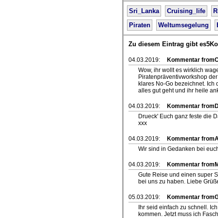
Sri_Lanka
Cruising_life
R
Piraten
Weltumsegelung
Zu diesem Eintrag gibt es5K
04.03.2019:
Kommentar fromCh
Wow, ihr wollt es wirklich w
Piratenpräventivworkshop der
klares No-Go bezeichnet. Ich 
alles gut geht und ihr heile a
04.03.2019:
Kommentar from
Drueck' Euch ganz feste die 
xxx
04.03.2019:
Kommentar fromA
Wir sind in Gedanken bei euch.
04.03.2019:
Kommentar fromM
Gute Reise und einen super S
bei uns zu haben. Liebe Grüß
05.03.2019:
Kommentar fromG
Ihr seid einfach zu schnell. I
kommen. Jetzt muss ich Faschi