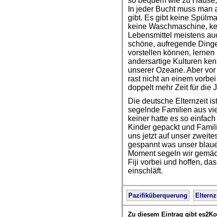
so bequem wie zu Hause, a
In jeder Bucht muss man 
gibt. Es gibt keine Spülm
keine Waschmaschine, kei
Lebensmittel meistens auch
schöne, aufregende Dinge,
vorstellen können, lerne
andersartige Kulturen ke
unserer Ozeane. Aber vor 
rast nicht an einem vorbei 
doppelt mehr Zeit für die 
Die deutsche Elternzeit is
segelnde Familien aus vi
keiner hatte es so einfach
Kinder gepackt und Famili
uns jetzt auf unser zweit
gespannt was unser blauer
Moment segeln wir gemäch
Fiji vorbei und hoffen, da
einschläft.
Pazifiküberquerung
Elternz
Zu diesem Eintrag gibt es2K