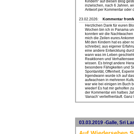
Kindern" auf diesen Blog ges
inzwischen, nach 6 Jahren, w
Antwort per Kommentar oder di
23.02.2026:
Kommentar fromMa
Herzlichen Dank für euren Blo
Wochen bin ich in Panama und 
konnten wir die Nachtwachen d
mich die Zeilen eures Ankomm
Mit den Kindern hat es aber n
schreibe); aus eigener Erfahru
eine andere Entwicklung dur
wann was im Leben geschieht,
Reaktionen und Verhaltensweis
wissen. Es bringt andere Hera
besondere Fähigkeiten und Si
Spontanität, Offenheit, Exper
Irgendwann wurde ich auf das 
aufwachsen in mehreren Kultur
war wie bei einigen im Buch b
wieder! Es hat mir geholfen zu
der Kommentar ein halbes Jah
'danach' verlief/verläuft. Ganz
03.03.2019 -Galle, Sri L
Auf Wiedersehen S