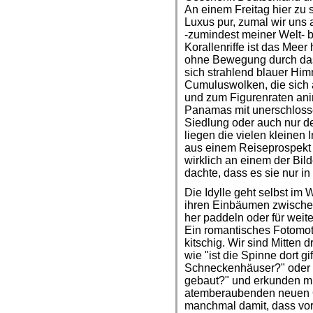
An einem Freitag hier zu s
Luxus pur, zumal wir uns 
-zumindest meiner Welt- 
Korallenriffe ist das Meer 
ohne Bewegung durch das 
sich strahlend blauer Hi
Cumuluswolken, die sich 
und zum Figurenraten anim
Panamas mit unerschloss
Siedlung oder auch nur d
liegen die vielen kleinen
aus einem Reiseprospekt 
wirklich an einem der Bil
dachte, dass es sie nur in
Die Idylle geht selbst im
ihren Einbäumen zwischen
her paddeln oder für weit
Ein romantisches Fotomoti
kitschig. Wir sind Mitten
wie "ist die Spinne dort gi
Schneckenhäuser?" oder "
gebaut?" und erkunden mi
atemberaubenden neuen Or
manchmal damit, dass vor