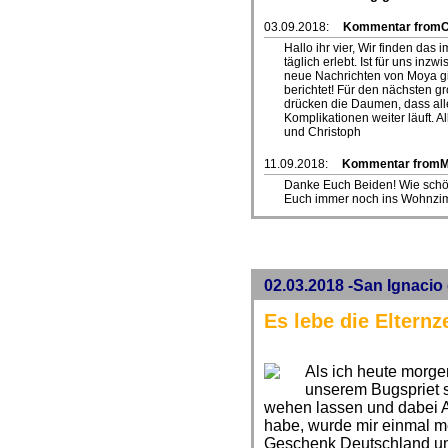
03.09.2018:
Kommentar fromCl
Hallo ihr vier, Wir finden das
täglich erlebt. Ist für uns inz
neue Nachrichten von Moya gib
berichtet! Für den nächsten g
drücken die Daumen, dass all
Komplikationen weiter läuft. A
und Christoph
11.09.2018:
Kommentar from
Danke Euch Beiden! Wie schö
Euch immer noch ins Wohnzim
02.03.2018 -San Ignacio
Es lebe die Elternze
Als ich heute morg
unserem Bugspriet 
wehen lassen und dabei A
habe, wurde mir einmal me
Geschenk Deutschland uns