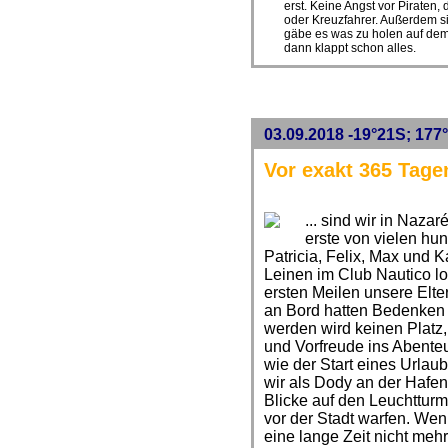
erst. Keine Angst vor Piraten,
oder Kreuzfahrer. Außerdem si
gäbe es was zu holen auf dem 
dann klappt schon alles.
03.09.2018 -19°21S; 177°
Vor exakt 365 Tage
... sind wir in Naza
erste von vielen hu
Patricia, Felix, Max und K
Leinen im Club Nautico l
ersten Meilen unsere Eltern
an Bord hatten Bedenken 
werden wird keinen Platz,
und Vorfreude ins Abenteue
wie der Start eines Urlau
wir als Dody an der Hafen
Blicke auf den Leuchtturm
vor der Stadt warfen. Wen
eine lange Zeit nicht meh