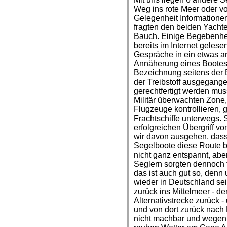
Weg ins rote Meer oder v
Gelegenheit Information
fragten den beiden Yachte
Bauch. Einige Begebenhei
bereits im Internet gelese
Gespräche in ein etwas an
Annäherung eines Bootes 
Bezeichnung seitens der 
der Treibstoff ausgegange
gerechtfertigt werden mus
Militär überwachten Zone, 
Flugzeuge kontrollieren, g
Frachtschiffe unterwegs. 
erfolgreichen Übergriff v
wir davon ausgehen, dass
Segelboote diese Route be
nicht ganz entspannt, ab
Seglern sorgten dennoch 
das ist auch gut so, denn
wieder in Deutschland sei
zurück ins Mittelmeer - de
Alternativstrecke zurück -
und von dort zurück nach 
nicht machbar und wegen