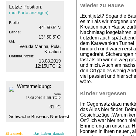
Wieder zu Hause
Letzte Position:
(auf Karte anzeigen)
„Echt jetzt? Sogar die Bau
es mir als wir morgens um
Breite:
Kroatien nach Hause zurü
44° 50.5' N
Nachmittag losgefahren, a
Länge:
13° 50.5' O
trotzdem auch spät abend
Ort:
dem Karawanken Tunnel im
Veruda Marina, Pula,
hindurch und waren erst 
Kroatien
umgedreht, Sicherungen r
Datum/Uhrzeit:
fast als ob wir nie weg g
13.08.2019
und mich. Auch am nächs
12:15UTC+2
den Ort gab es wenig Änd
viel passiert und hier sche
wäre.
Wettermeldung:
Kinder Vergessen
vom
13.08.201911:45UTC+2
Im Gegensatz dazu merkte
31 °C
das Alles hier findet. Be
Gesichtszüge „Warum ken
Schwache Briseaus Nordwest
Ort? Ich war hier noch nie
Erinnerung an unser zu H
konnten in ihren neuen, al
Elternzeit
Das_Leben_danach