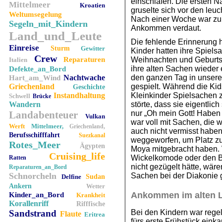
einschlafen. Die ersten Nä
Mittelmeer
Kroatien
gruselte sich vor den leu
Weltumsegelung
Nach einer Woche war zu
Segeln_mit_Kindern
Ankommen verdaut.
Land_und_Leute
Die fehlende Erinnerung h
Einreise
Sturm
Gewitter
Kinder hatten ihre Spiels
Crew
Reparaturen
Weihnachten und Geburtst
Italien
ihre alten Sachen wieder 
Defekte_an_Bord
Nachtwache
den ganzen Tag in unser
Hart_am_Wind
Griechenland
gespielt. Während die Kids
Geschichte
Instandhaltung
Kleinkinder Spielsachen z
Schwell
Brücke
Wandern
störte, dass sie eigentlic
Landabenteuer
nur „Oh mein Gott! Haben
Vulkan
war voll mit Sachen, die w
Werft
Mittelmeer,
Griechenland,
auch nicht vermisst haben,
Berufsschifffahrt
Suezkanal
weggeworfen, um Platz zu
Rotes_Meer
Ägypten
Moya mitgebracht haben. 
Cruising_life
Wickelkomode oder den 
Ratten
nicht gezügelt hätte, wär
Reparaturen_an_Bord
Schnorcheln
Sachen bei der Diakonie 
Delfine
Sudan
Ankern
Wetter
Ankommen im alten 
Kinder_an_Bord
Krankheit
Korallenriff
Rifffische
Sandstrand
Bei den Kindern war rege
Flaute
Eritrea
fürs erste Frühstück ein