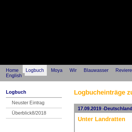
Home
Logbuch
Moya
Wir
Blauwasser
Reviere
English
Logbucheinträge zu
Logbuch
Neuster Eintrag
17.09.2019 -Deutschlan
Überblick8/2018
Unter Landratten