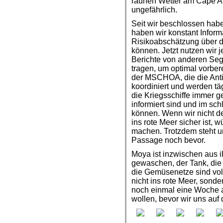
rauhen Wetter am Cape A
ungefährlich.
Seit wir beschlossen habe
haben wir konstant Inform
Risikoabschätzung über 
können. Jetzt nutzen wir j
Berichte von anderen Se
tragen, um optimal vorberei
der MSCHOA, die die Anti 
koordiniert und werden tä
die Kriegsschiffe immer g
informiert sind und im sc
können. Wenn wir nicht 
ins rote Meer sicher ist, 
machen. Trotzdem steht u
Passage noch bevor.
Moya ist inzwischen aus i
gewaschen, der Tank, die
die Gemüsenetze sind vol
nicht ins rote Meer, sond
noch einmal eine Woche 
wollen, bevor wir uns au