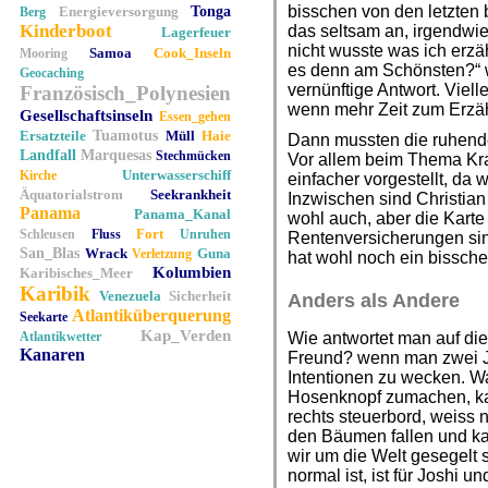
bisschen von den letzten 
Energieversorgung
Tonga
Berg
Kinderboot
das seltsam an, irgendwie 
Lagerfeuer
nicht wusste was ich erzä
Samoa
Cook_Inseln
Mooring
es denn am Schönsten?“ w
Geocaching
vernünftige Antwort. Viell
Französisch_Polynesien
wenn mehr Zeit zum Erzäh
Gesellschaftsinseln
Essen_gehen
Ersatzteile
Tuamotus
Müll
Haie
Dann mussten die ruhende
Landfall
Marquesas
Stechmücken
Vor allem beim Thema Kra
Unterwasserschiff
Kirche
einfacher vorgestellt, da w
Äquatorialstrom
Seekrankheit
Inzwischen sind Christian
Panama
Panama_Kanal
wohl auch, aber die Karte 
Fort
Schleusen
Fluss
Unruhen
Rentenversicherungen sin
San_Blas
Wrack
Guna
Verletzung
hat wohl noch ein bissche
Kolumbien
Karibisches_Meer
Karibik
Venezuela
Sicherheit
Anders als Andere
Atlantiküberquerung
Seekarte
Kap_Verden
Atlantikwetter
Wie antwortet man auf die
Kanaren
Freund? wenn man zwei Ja
Intentionen zu wecken. W
Hosenknopf zumachen, kan
rechts steuerbord, weiss n
den Bäumen fallen und ka
wir um die Welt gesegelt
normal ist, ist für Joshi