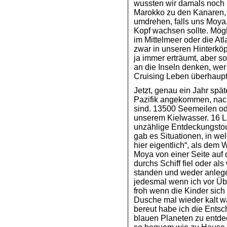
wussten wir damals noch n
Marokko zu den Kanaren, 
umdrehen, falls uns Moya,
Kopf wachsen sollte. Mö
im Mittelmeer oder die At
zwar in unseren Hinterköp
ja immer erträumt, aber so 
an die Inseln denken, we
Cruising Leben überhaupt 
Jetzt, genau ein Jahr spät
Pazifik angekommen, nac
sind. 13500 Seemeilen ode
unserem Kielwasser. 16 L
unzählige Entdeckungsto
gab es Situationen, in we
hier eigentlich“, als dem
Moya von einer Seite auf d
durchs Schiff fiel oder al
standen und weder anleg
jedesmal wenn ich vor Üb
froh wenn die Kinder sich
Dusche mal wieder kalt war,
bereut habe ich die Ents
blauen Planeten zu entdec