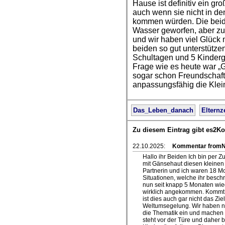
Hause ist definitiv ein gr
auch wenn sie nicht in de
kommen würden. Die beid
Wasser geworfen, aber z
und wir haben viel Glück 
beiden so gut unterstütze
Schultagen und 5 Kinderg
Frage wie es heute war „
sogar schon Freundschaft
anpassungsfähig die Klei
Das_Leben_danach
Elternz
Zu diesem Eintrag gibt es2K
22.10.2025:
Kommentar fromNi
Hallo ihr Beiden Ich bin per 
mit Gänsehaut diesen kleinen
Partnerin und ich waren 18 Mo
Situationen, welche ihr beschr
nun seit knapp 5 Monaten wie
wirklich angekommen. Kommt m
ist dies auch gar nicht das Zie
Weltumsegelung. Wir haben no
die Thematik ein und machen 
steht vor der Türe und daher 