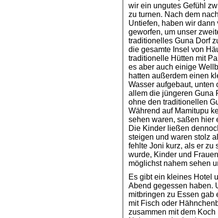
wir ein ungutes Gefühl 
zu turnen. Nach dem nachm
Untiefen, haben wir dann 
geworfen, um unser zweit
traditionelles Guna Dorf z
die gesamte Insel von Hä
traditionelle Hütten mit 
es aber auch einige Well
hatten außerdem einen kl
Wasser aufgebaut, unten of
allem die jüngeren Guna 
ohne den traditionellen 
Während auf Mamitupu kei
sehen waren, saßen hier ei
Die Kinder ließen dennoc
steigen und waren stolz a
fehlte Joni kurz, als er 
wurde, Kinder und Frauen
möglichst nahem sehen u
Es gibt ein kleines Hotel 
Abend gegessen haben. U
mitbringen zu Essen gab e
mit Fisch oder Hähnchenb
zusammen mit dem Koch u