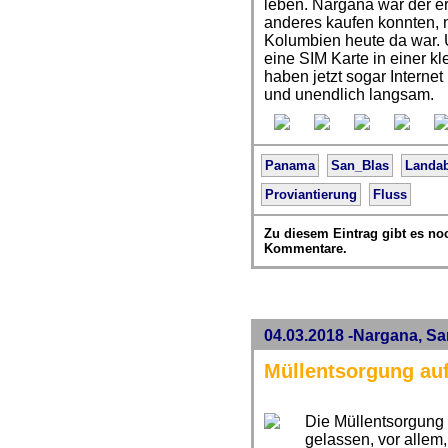
leben. Nargana war der e
anderes kaufen konnten, 
Kolumbien heute da war. U
eine SIM Karte in einer k
haben jetzt sogar Intern
und unendlich langsam.
Panama
San_Blas
Landab
Proviantierung
Fluss
Zu diesem Eintrag gibt es no
Kommentare.
04.03.2018 -Nargana, S
Müllentsorgung au
Die Müllentsorgung
gelassen, vor allem,