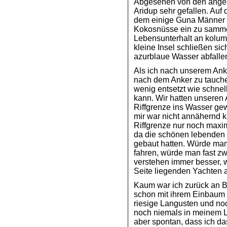
Abgesehen von den ange
Aridup sehr gefallen. Auf
dem einige Guna Männer l
Kokosnüsse ein zu sammel
Lebensunterhalt an kolum
kleine Insel schließen sich 
azurblaue Wasser abfalle
Als ich nach unserem An
nach dem Anker zu tauchen
wenig entsetzt wie schnel
kann. Wir hatten unseren 
Riffgrenze ins Wasser gew
mir war nicht annähernd kl
Riffgrenze nur noch maxi
da die schönen lebenden 
gebaut hatten. Würde man 
fahren, würde man fast zw
verstehen immer besser, w
Seite liegenden Yachten a
Kaum war ich zurück an 
schon mit ihrem Einbaum 
riesige Langusten und noc
noch niemals in meinem L
aber spontan, dass ich da