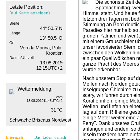
Die schönste Zeit de
Letzte Position:
Spätnachmittag, we
(auf Karte anzeigen)
Himmel steht. Und heute 
letzten drei Tagen mit be
Breite:
Stimmung an Bord deutlic
44° 50.5' N
Paradies hier nur halb so
Länge:
grünen Palmen und weißem
13° 50.5' O
mit einem Grauschleier ü
Ort:
unser favorisierter Stern,
Veruda Marina, Pula,
zwischen den Wolken hind
Kroatien
Datum/Uhrzeit:
ein paar Quellwölkchen n
13.08.2019
ganze Pracht des Meeres 
12:15UTC+2
wurde erkennbar.
Nach unserem Stop auf d
Meilen nach Norden getuc
Wettermeldung:
Inselgruppe Chichime zu 
scary, wir fuhren durch e
vom
Korallenriffen, einige Met
13.08.201911:45UTC+2
Wellen und liefen an eine
31 °C
lag auf dem Riff eine ges
einige Meter weiter eine a
Schwache Briseaus Nordwest
Ferry". Dank unseres Crui
anfangen und enden, so d
Inseln trotzdem hätte einf
Elternzeit
Das_Leben_danach