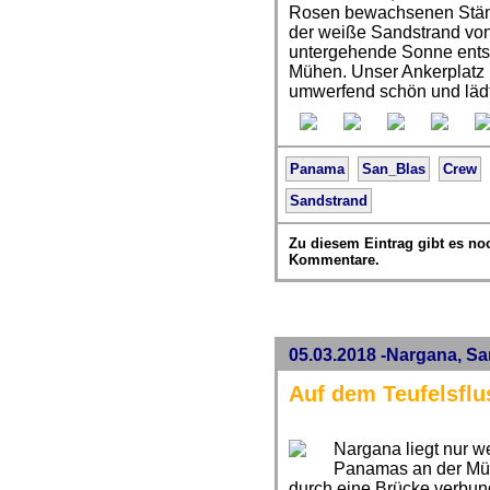
Rosen bewachsenen Stäm
der weiße Sandstrand von
untergehende Sonne entsc
Mühen. Unser Ankerplatz h
umwerfend schön und lädt
Panama
San_Blas
Crew
Sandstrand
Zu diesem Eintrag gibt es no
Kommentare.
05.03.2018 -Nargana, S
Auf dem Teufelsflu
Nargana liegt nur w
Panamas an der Mün
durch eine Brücke verbu