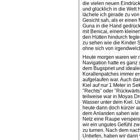
die vielen neuen Eindrück
und glücklich in die Welt
lächele ich gerade zu von
Gesicht sah, als er einen
Guna in die Hand gedrüc
mit Benicai, einem klein
den Hütten hindurch fegte
zu sehen wie die Kinder S
ohne sich von irgendwelch
Heute morgen waren wir n
Navigation hatte es ganz s
dem Bugspriet und ideale
Korallenpatches immer er
aufgelaufen war. Auch das 
Kiel auf nur 1 Meter in S
"Rechts" oder "Rückwärts
teilweise war in Moyas D
Wasser unter dem Kiel. Un
heute dann doch kürzer a
dem Anlanden sahen wie 
Netz eine Raupe verspeist
wir ein ungutes Gefühl 
zu turnen. Nach dem nachm
Untiefen, haben wir dann 