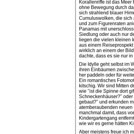
Korallenriffe ist das Meer 
ohne Bewegung durch das 
sich strahlend blauer Hi
Cumuluswolken, die sich 
und zum Figurenraten anim
Panamas mit unerschloss
Siedlung oder auch nur d
liegen die vielen kleinen
aus einem Reiseprospekt 
wirklich an einem der Bil
dachte, dass es sie nur in
Die Idylle geht selbst im
ihren Einbäumen zwischen
her paddeln oder für weit
Ein romantisches Fotomoti
kitschig. Wir sind Mitten
wie "ist die Spinne dort gi
Schneckenhäuser?" oder "
gebaut?" und erkunden mi
atemberaubenden neuen Or
manchmal damit, dass vor
Kindergartengang entfernt 
wie wir es gerne hätten K
Aber meistens freue ich m