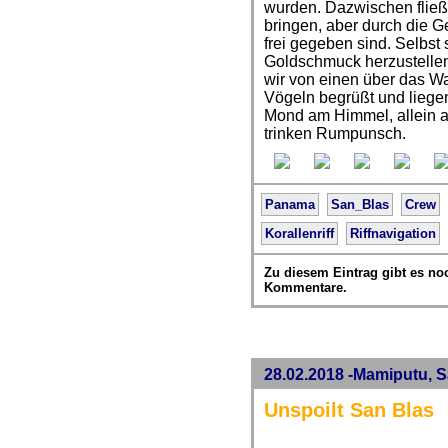
wurden. Dazwischen fließ
bringen, aber durch die 
frei gegeben sind. Selbst
Goldschmuck herzustellen
wir von einen über das W
Vögeln begrüßt und liegen
Mond am Himmel, allein 
trinken Rumpunsch.
Panama
San_Blas
Crew
Korallenriff
Riffnavigation
Zu diesem Eintrag gibt es no
Kommentare.
28.02.2018 -Mamiputu, 
Unspoilt San Blas