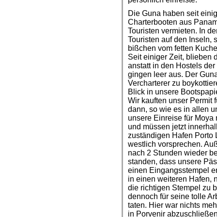
Die Guna haben seit eini
Charterbooten aus Panam
Touristen vermieten. In de
Touristen auf den Inseln,
bißchen vom fetten Kuch
Seit einiger Zeit, blieben
anstatt in den Hostels d
gingen leer aus. Der Gun
Vercharterer zu boykottie
Blick in unsere Bootspap
Wir kauften unser Permit f
dann, so wie es in allen 
unsere Einreise für Moya 
und müssen jetzt innerha
zuständigen Hafen Porto L
westlich vorsprechen. Auß
nach 2 Stunden wieder b
standen, dass unsere Päss
einen Eingangsstempel ent
in einen weiteren Hafen,
die richtigen Stempel zu
dennoch für seine tolle Ar
taten. Hier war nichts me
in Porvenir abzuschließe