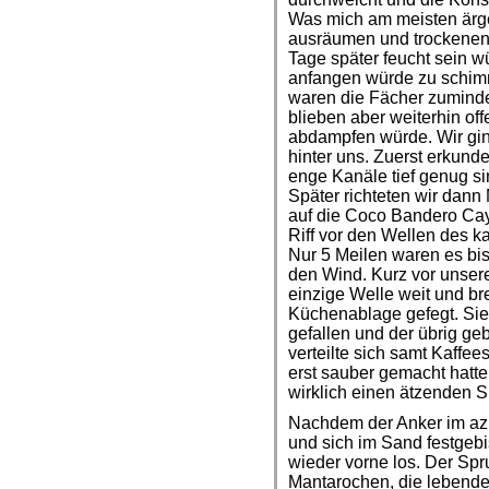
Was mich am meisten ärge
ausräumen und trockenen 
Tage später feucht sein 
anfangen würde zu schim
waren die Fächer zumindes
blieben aber weiterhin of
abdampfen würde. Wir gi
hinter uns. Zuerst erkun
enge Kanäle tief genug si
Später richteten wir dan
auf die Coco Bandero Cay
Riff vor den Wellen des k
Nur 5 Meilen waren es bis
den Wind. Kurz vor unsere
einzige Welle weit und br
Küchenablage gefegt. Sie 
gefallen und der übrig ge
verteilte sich samt Kaffe
erst sauber gemacht hatt
wirklich einen ätzenden S
Nachdem der Anker im a
und sich im Sand festgebi
wieder vorne los. Der Spru
Mantarochen, die lebende