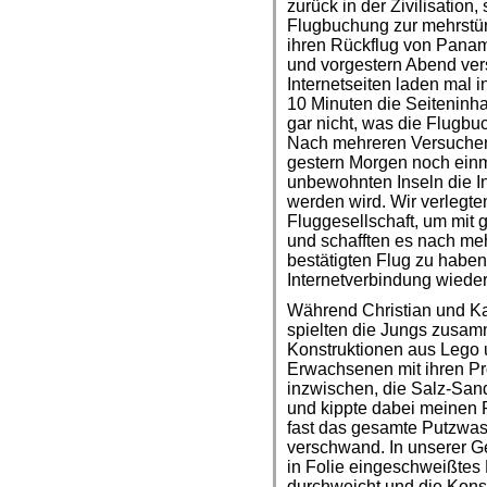
zurück in der Zivilisatio
Flugbuchung zur mehrstün
ihren Rückflug von Pana
und vorgestern Abend vers
Internetseiten laden mal
10 Minuten die Seiteninh
gar nicht, was die Flugbu
Nach mehreren Versuchen
gestern Morgen noch einm
unbewohnten Inseln die I
werden wird. Wir verlegt
Fluggesellschaft, um mit
und schafften es nach me
bestätigten Flug zu habe
Internetverbindung wiede
Während Christian und K
spielten die Jungs zusamm
Konstruktionen aus Lego 
Erwachsenen mit ihren Pr
inzwischen, die Salz-San
und kippte dabei meinen 
fast das gesamte Putzwas
verschwand. In unserer G
in Folie eingeschweißtes
durchweicht und die Kons