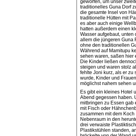
geworfen, um unser zweit
traditionelles Guna Dorf z
die gesamte Insel von Hä
traditionelle Hütten mit 
es aber auch einige Well
hatten außerdem einen kl
Wasser aufgebaut, unten of
allem die jüngeren Guna 
ohne den traditionellen 
Während auf Mamitupu kei
sehen waren, saßen hier ei
Die Kinder ließen dennoc
steigen und waren stolz a
fehlte Joni kurz, als er 
wurde, Kinder und Frauen
möglichst nahem sehen u
Es gibt ein kleines Hotel 
Abend gegessen haben. U
mitbringen zu Essen gab e
mit Fisch oder Hähnchenb
zusammen mit dem Koch u
Nebenraum in den herun
drei verwaiste Plastikti
Plastikstühlen standen, a
bröckelte von der Wand u