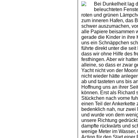
Bei Dunkelheit lag d
beleuchteten Fenste
roten und grünen Lämpchen
zum inneren Hafen, das B
schwer auszumachen, vor 
alle Papiere beisammen wa
gerade die Kinder in ihre 
uns ein Schnäppchen schl
führte direkt unter die se
dass wir ohne Hilfe des f
festhingen. Aber wir hatt
alleine, so dass er zwar g
Yacht nicht von der Moori
nicht wieder hätte anlege
ab und tasteten uns bis a
Hoffnung uns an ihrer Sei
können. Erst als Richard 
Stückchen nach vorne fuhr
einen Teil der Ankerkette
bedenklich nah, nur zwei 
und wurde von dem wenige
unsere Richtung gedrückt.
dampfte rückwärts und sch
wenige Meter im Wasser, d
Action für den Start einer