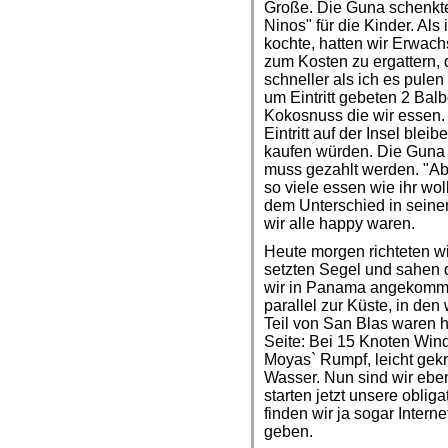
Große. Die Guna schenkte
Ninos" für die Kinder. Als
kochte, hatten wir Erwac
zum Kosten zu ergattern, 
schneller als ich es pulen
um Eintritt gebeten 2 Bal
Kokosnuss die wir essen. C
Eintritt auf der Insel ble
kaufen würden. Die Guna b
muss gezahlt werden. "Ab
so viele essen wie ihr wo
dem Unterschied in seine
wir alle happy waren.
Heute morgen richteten 
setzten Segel und sahen 
wir in Panama angekomme
parallel zur Küste, in den 
Teil von San Blas waren 
Seite: Bei 15 Knoten Win
Moyas` Rumpf, leicht gek
Wasser. Nun sind wir eb
starten jetzt unsere oblig
finden wir ja sogar Intern
geben.