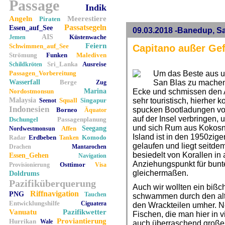
Passage
Indik
Angeln
Meerestiere
Piraten
Passatsegeln
Essen_auf_See
09.03.2018 -Banedup, S
AIS
Küstenwache
Jemen
Feiern
Schwimmen_auf_See
Capitano außer Ge
Strömung
Funken
Malediven
Sri_Lanka
Ausreise
Schildkröten
Passagen_Vorbereitung
Um das Beste aus u
Wasserfall
Berge
San Blas zu machen,
Zug
Nordostmonsun
Marina
Ecke und schmissen den A
Malaysia
Squall
Singapur
sehr touristisch, hierher
Seenot
Indonesien
spucken Bootladungen von
Borneo
Äquator
auf der Insel verbringen
Dschungel
Passagenplanung
und sich Rum aus Kokosn
Affen
Seegang
Nordwestmonsun
Island ist in den 1950zige
Erdbeben
Komodo
Radar
Tanken
gelaufen und liegt seitdem
Drachen
Mantarochen
besiedelt von Korallen in 
Essen_Gehen
Navigation
Anziehungspunkt für bunte
Osttimor
Provisionierung
Visa
gleichermaßen.
Doldrums
Pazifiküberquerung
Auch wir wollten ein biß
Riffnavigation
PNG
Tauchen
schwammen durch den al
Entwicklungshilfe
Ciguatera
den Wrackteilen umher. N
Vanuatu
Pazifikwetter
Fischen, die man hier in v
Proviantierung
Hurrikan
Wale
auch überraschend große