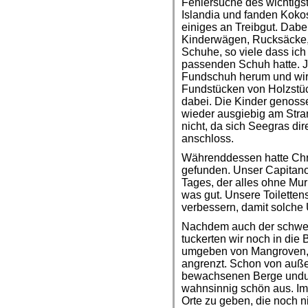
Fehlersuche des wichtigs
Islandia und fanden Koko
einiges an Treibgut. Dabe
Kinderwägen, Rucksäcke, 
Schuhe, so viele dass ic
passenden Schuh hatte. Jo
Fundschuh herum und wir 
Fundstücken von Holzstück
dabei. Die Kinder genosse
wieder ausgiebig am Stra
nicht, da sich Seegras di
anschloss.
Währenddessen hatte Chri
gefunden. Unser Capitano 
Tages, der alles ohne Murr
was gut. Unsere Toilette
verbessern, damit solche 
Nachdem auch der schweis
tuckerten wir noch in die
umgeben von Mangroven, 
angrenzt. Schon von auße
bewachsenen Berge undur
wahnsinnig schön aus. Im
Orte zu geben, die noch