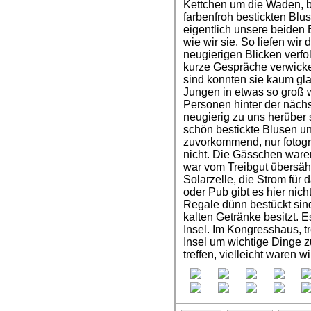
Kettchen um die Waden, 
farbenfroh bestickten Bl
eigentlich unsere beiden
wie wir sie. So liefen wi
neugierigen Blicken verfo
kurze Gespräche verwicke
sind konnten sie kaum gl
Jungen in etwas so groß w
Personen hinter der näch
neugierig zu uns herüber
schön bestickte Blusen u
zuvorkommend, nur fotogra
nicht. Die Gässchen waren
war vom Treibgut übersäht
Solarzelle, die Strom für d
oder Pub gibt es hier nic
Regale dünn bestückt sin
kalten Getränke besitzt. E
Insel. Im Kongresshaus, t
Insel um wichtige Dinge 
treffen, vielleicht waren 