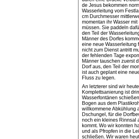
de Jesus bekommen norma
Wasserleitung vom Festlan
cm Durchmesser mittlerwe
momentan ihr Wasser mit
müssen. Sie paddeln dafür
den Teil der Wasserleitun
Männer des Dorfes komm
eine neue Wasserleitung 
nicht zum Dienst antritt m
der fehlenden Tage expone
Männer tauschen zuerst d
Dorf aus, den Teil der mo
ist auch geplant eine ne
Fluss zu legen.
An letzterer sind wir heu
Komplettsanierung ist dr
Wasserfontänen schießen
Bogen aus dem Plastikroh
willkommene Abkühlung 
Dschungel, für die Dorfbe
noch ein kleines Rinnsal 
kommt. Wo wir konnten ha
und als Pfropfen in die L
schließen. Wir waren heut