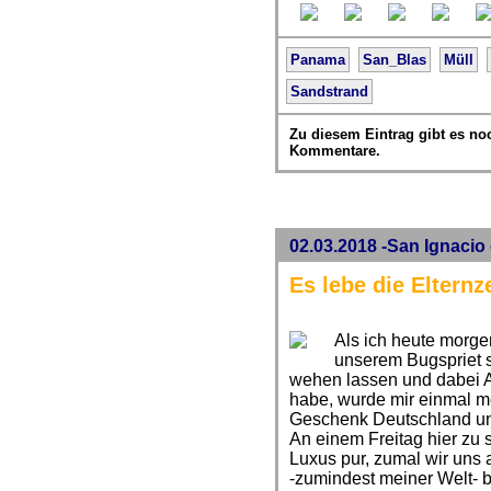
Panama
San_Blas
Müll
Sandstrand
Zu diesem Eintrag gibt es no
Kommentare.
02.03.2018 -San Ignacio
Es lebe die Elternze
Als ich heute morg
unserem Bugspriet 
wehen lassen und dabei A
habe, wurde mir einmal me
Geschenk Deutschland uns
An einem Freitag hier zu s
Luxus pur, zumal wir uns 
-zumindest meiner Welt- 