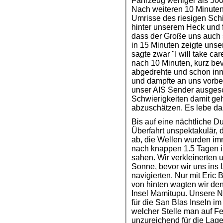
Fahrzeug weniger als 500 
Nach weiteren 10 Minuten
Umrisse des riesigen Sch
hinter unserem Heck und f
dass der Große uns auch 
in 15 Minuten zeigte unse
sagte zwar "I will take ca
nach 10 Minuten, kurz bev
abgedrehte und schon inne
und dampfte an uns vorbei
unser AIS Sender ausgesc
Schwierigkeiten damit ge
abzuschätzen. Es lebe da
Bis auf eine nächtliche Du
Überfahrt unspektakulär,
ab, die Wellen wurden imm
nach knappen 1.5 Tagen 
sahen. Wir verkleinerten 
Sonne, bevor wir uns ins 
navigierten. Nur mit Eric
von hinten wagten wir den
Insel Mamitupu. Unsere 
für die San Blas Inseln i
welcher Stelle man auf Fes
unzureichend für die Lage