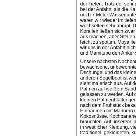
der Tiefen. Trotz der sehr
bei der Anfahrt, als die K
noch 7 Meter Wasser unter
waren wir wieder im tiefen
wechselten sehr abrupt. D
Korallen ließen sich zwar
aus machen, aber Stellen 
leicht zu spotten. Moya li
wir uns in der Anfahrt nic
und Mamitupu den Anker 
Unsere nächsten Nachbarn
bewachsene, unbewohnte I
Dschungel und das kleine
anderen Segelboot ist wei
sieht malerisch aus. Auf 
Palmen auf weißem Sands
gelassen zu werden. Auf de
kleinen Palmenblätter ge
nach dem Frühstück beka
Einbäumen mit Männern u
Kokosnüsse, Kochbananen
brauchten. Auf unserem I
in westlicher Kleidung, v
traditionell gekleideten, 