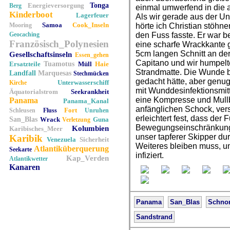
Energieversorgung
Tonga
Berg
einmal umwerfend in die 
Kinderboot
Lagerfeuer
Als wir gerade aus der Un
Samoa
Cook_Inseln
Mooring
hörte ich Christian stöhne
Geocaching
den Fuss fasste. Er war
Französisch_Polynesien
eine scharfe Wrackkante g
5cm langen Schnitt an der
Gesellschaftsinseln
Essen_gehen
Capitano und wir humpel
Ersatzteile
Tuamotus
Müll
Haie
Strandmatte. Die Wunde bl
Landfall
Marquesas
Stechmücken
gedacht hätte, aber genu
Unterwasserschiff
Kirche
mit Wunddesinfektionsmit
Äquatorialstrom
Seekrankheit
eine Kompresse und Mull
Panama
Panama_Kanal
anfänglichen Schock, vers
Fort
Schleusen
Fluss
Unruhen
erleichtert fest, dass der 
San_Blas
Wrack
Guna
Verletzung
Bewegungseinschränkunge
Kolumbien
Karibisches_Meer
unser tapferer Skipper durc
Karibik
Venezuela
Sicherheit
Weiteres bleiben muss, u
Atlantiküberquerung
Seekarte
infiziert.
Kap_Verden
Atlantikwetter
Kanaren
Panama
San_Blas
Schno
Sandstrand