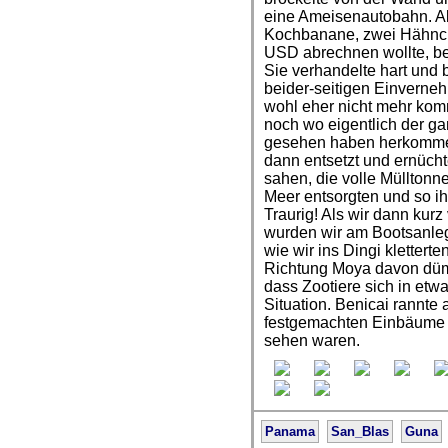
eine Ameisenautobahn. Als
Kochbanane, zwei Hähnch
USD abrechnen wollte, be
Sie verhandelte hart und
beider-seitigen Einverne
wohl eher nicht mehr kom
noch wo eigentlich der ga
gesehen haben herkomme
dann entsetzt und ernücht
sahen, die volle Mülltonn
Meer entsorgten und so ihr
Traurig! Als wir dann kur
wurden wir am Bootsanleg
wie wir ins Dingi kletter
Richtung Moya davon dümpe
dass Zootiere sich in etw
Situation. Benicai rannte 
festgemachten Einbäume u
sehen waren.
Panama
San_Blas
Guna