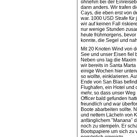
ohnehin bei der Einreise
dann anders. Wir trafen 
Cays, die eben erst von 
war. 1000 USD Strafe für 
wir auf keinen Fall riskie
nur wenige Stunden zusa
heute frühmorgens, bevor
konnte, die Segel und na
Mit 20 Knoten Wind von de
See und unser Eisen fiel b
Neben uns lag die Maxim 
wir bereits in Santa Marta
einige Wochen hier unterw
so wollte, einklarieren. A
Ende von San Blas befinde
Flughafen, ein Hotel un
mehr, so dass unser Weg 
Officer bald gefunden hatt
freundlich und war überfo
Boote abarbeiten sollte.
und nettem Lächeln von Ka
anfänglichem "Manana" 
noch zu stempeln. Er sch
Bootspapiere um sich zu 
persönlich einreiste.