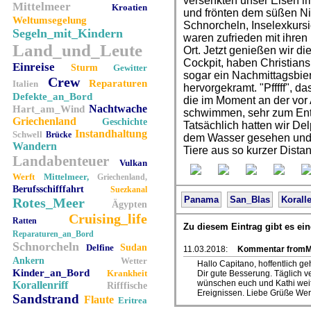
versenkten unser Eisen i
Mittelmeer
Kroatien
und frönten dem süßen Ni
Weltumsegelung
Schnorcheln, Inselexkurs
Segeln_mit_Kindern
waren zufrieden mit ihren
Land_und_Leute
Ort. Jetzt genießen wir d
Cockpit, haben Christian
Einreise
Sturm
Gewitter
sogar ein Nachmittagsbie
Crew
Reparaturen
Italien
hervorgekramt. "Pfffff", d
Defekte_an_Bord
die im Moment an der vor
Nachtwache
Hart_am_Wind
schwimmen, sehr zum Ent
Griechenland
Geschichte
Tatsächlich hatten wir De
Instandhaltung
Schwell
Brücke
dem Wasser gesehen und e
Wandern
Tiere aus so kurzer Dist
Landabenteuer
Vulkan
Werft
Mittelmeer,
Griechenland,
Berufsschifffahrt
Suezkanal
Panama
San_Blas
Koralle
Rotes_Meer
Ägypten
Cruising_life
Ratten
Zu diesem Eintrag gibt es e
Reparaturen_an_Bord
Schnorcheln
Delfine
Sudan
11.03.2018:
Kommentar fromM
Ankern
Wetter
Hallo Capitano, hoffentlich 
Kinder_an_Bord
Krankheit
Dir gute Besserung. Täglich v
wünschen euch und Kathi weit
Korallenriff
Rifffische
Ereignissen. Liebe Grüße We
Sandstrand
Flaute
Eritrea