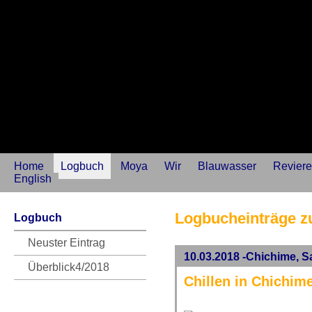
Home
Logbuch
Moya
Wir
Blauwasser
Reviere
English
Logbucheinträge 
Logbuch
Neuster Eintrag
10.03.2018 -Chichime, 
Überblick4/2018
Chillen in Chichim