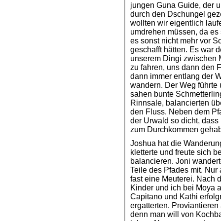
jungen Guna Guide, der u
durch den Dschungel geze
wollten wir eigentlich la
umdrehen müssen, da es 
es sonst nicht mehr vor 
geschafft hätten. Es war d
unserem Dingi zwischen 
zu fahren, uns dann den 
dann immer entlang der W
wandern. Der Weg führte u
sahen bunte Schmetterlin
Rinnsale, balancierten 
den Fluss. Neben dem Pfa
der Urwald so dicht, da
zum Durchkommen gehabt
Joshua hat die Wanderung 
kletterte und freute sich 
balancieren. Joni wander
Teile des Pfades mit. Nu
fast eine Meuterei. Nach
Kinder und ich bei Moya 
Capitano und Kathi erfol
ergatterten. Proviantieren
denn man will von Kochb