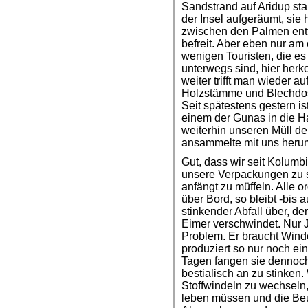
Sandstrand auf Aridup sta
der Insel aufgeräumt, sie
zwischen den Palmen entf
befreit. Aber eben nur am 
wenigen Touristen, die es
unterwegs sind, hier her
weiter trifft man wieder a
Holzstämme und Blechdos
Seit spätestens gestern i
einem der Gunas in die H
weiterhin unseren Müll de
ansammelte mit uns heru
Gut, dass wir seit Kolum
unsere Verpackungen zu s
anfängt zu müffeln. Alle o
über Bord, so bleibt -bis a
stinkender Abfall über, d
Eimer verschwindet. Nur 
Problem. Er braucht Wind
produziert so nur noch ei
Tagen fangen sie dennoch
bestialisch an zu stinken
Stoffwindeln zu wechseln,
leben müssen und die Beu