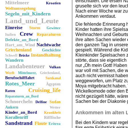
einschlafen. Die ersten Nä
Mittelmeer
Kroatien
gruselte sich vor den leu
Weltumsegelung
Nach einer Woche war zu
Segeln_mit_Kindern
Ankommen verdaut.
Land_und_Leute
Die fehlende Erinnerung h
Einreise
Sturm
Gewitter
Kinder hatten ihre Spiels
Crew
Reparaturen
Weihnachten und Geburtst
Italien
ihre alten Sachen wieder 
Defekte_an_Bord
Nachtwache
den ganzen Tag in unser
Hart_am_Wind
Griechenland
gespielt. Während die Kids
Geschichte
Instandhaltung
Kleinkinder Spielsachen z
Schwell
Brücke
Wandern
störte, dass sie eigentlic
Landabenteuer
nur „Oh mein Gott! Haben
Vulkan
war voll mit Sachen, die w
Werft
Mittelmeer,
Griechenland,
auch nicht vermisst haben,
Berufsschifffahrt
Suezkanal
weggeworfen, um Platz zu
Rotes_Meer
Ägypten
Moya mitgebracht haben. 
Cruising_life
Wickelkomode oder den 
Ratten
nicht gezügelt hätte, wär
Reparaturen_an_Bord
Schnorcheln
Sachen bei der Diakonie 
Delfine
Sudan
Ankern
Wetter
Ankommen im alten 
Kinder_an_Bord
Krankheit
Korallenriff
Rifffische
Sandstrand
Bei den Kindern war rege
Flaute
Eritrea
fürs erste Frühstück ein