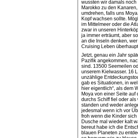
wussten wir damals noch n
Marokko zu den Kanaren, 
umdrehen, falls uns Moya,
Kopf wachsen sollte. Mö
im Mittelmeer oder die At
zwar in unseren Hinterköp
ja immer erträumt, aber so 
an die Inseln denken, we
Cruising Leben überhaupt 
Jetzt, genau ein Jahr spät
Pazifik angekommen, nac
sind. 13500 Seemeilen ode
unserem Kielwasser. 16 L
unzählige Entdeckungsto
gab es Situationen, in we
hier eigentlich“, als dem
Moya von einer Seite auf d
durchs Schiff fiel oder al
standen und weder anleg
jedesmal wenn ich vor Üb
froh wenn die Kinder sich
Dusche mal wieder kalt war,
bereut habe ich die Ents
blauen Planeten zu entdec