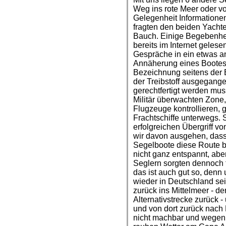
Weg ins rote Meer oder v
Gelegenheit Information
fragten den beiden Yachte
Bauch. Einige Begebenhei
bereits im Internet gelese
Gespräche in ein etwas an
Annäherung eines Bootes 
Bezeichnung seitens der 
der Treibstoff ausgegange
gerechtfertigt werden mus
Militär überwachten Zone, 
Flugzeuge kontrollieren, g
Frachtschiffe unterwegs. 
erfolgreichen Übergriff v
wir davon ausgehen, dass
Segelboote diese Route be
nicht ganz entspannt, ab
Seglern sorgten dennoch 
das ist auch gut so, denn
wieder in Deutschland sei
zurück ins Mittelmeer - de
Alternativstrecke zurück -
und von dort zurück nach 
nicht machbar und wegen