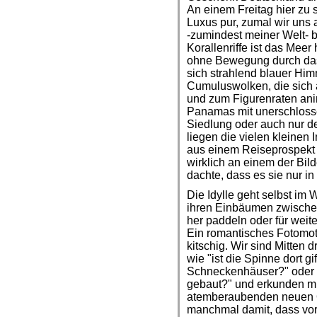
An einem Freitag hier zu s
Luxus pur, zumal wir uns 
-zumindest meiner Welt- 
Korallenriffe ist das Meer 
ohne Bewegung durch das 
sich strahlend blauer Hi
Cumuluswolken, die sich 
und zum Figurenraten anim
Panamas mit unerschloss
Siedlung oder auch nur d
liegen die vielen kleinen
aus einem Reiseprospekt 
wirklich an einem der Bil
dachte, dass es sie nur in
Die Idylle geht selbst im
ihren Einbäumen zwischen
her paddeln oder für weit
Ein romantisches Fotomoti
kitschig. Wir sind Mitten
wie "ist die Spinne dort gi
Schneckenhäuser?" oder "
gebaut?" und erkunden mi
atemberaubenden neuen Or
manchmal damit, dass vor