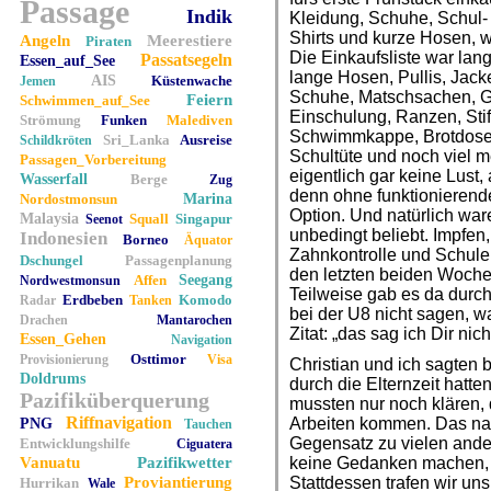
Passage
Indik
Kleidung, Schuhe, Schul-
Shirts und kurze Hosen, w
Angeln
Meerestiere
Piraten
Die Einkaufsliste war la
Passatsegeln
Essen_auf_See
lange Hosen, Pullis, Jac
AIS
Küstenwache
Jemen
Schuhe, Matschsachen, G
Feiern
Schwimmen_auf_See
Einschulung, Ranzen, Stift
Strömung
Funken
Malediven
Schwimmkappe, Brotdosen,
Sri_Lanka
Ausreise
Schildkröten
Schultüte und noch viel m
Passagen_Vorbereitung
eigentlich gar keine Lust
Wasserfall
Berge
Zug
denn ohne funktionierende
Nordostmonsun
Marina
Option. Und natürlich wa
Malaysia
Squall
Singapur
Seenot
unbedingt beliebt. Impfen
Indonesien
Borneo
Äquator
Zahnkontrolle und Schule
Dschungel
Passagenplanung
den letzten beiden Woche
Affen
Seegang
Nordwestmonsun
Teilweise gab es da durch
Erdbeben
Komodo
Radar
Tanken
bei der U8 nicht sagen, w
Drachen
Mantarochen
Zitat: „das sag ich Dir nich
Essen_Gehen
Navigation
Osttimor
Provisionierung
Visa
Christian und ich sagten 
Doldrums
durch die Elternzeit hatte
Pazifiküberquerung
mussten nur noch klären, 
Riffnavigation
Arbeiten kommen. Das nah
PNG
Tauchen
Gegensatz zu vielen and
Entwicklungshilfe
Ciguatera
Vanuatu
Pazifikwetter
keine Gedanken machen, o
Proviantierung
Stattdessen trafen wir un
Hurrikan
Wale