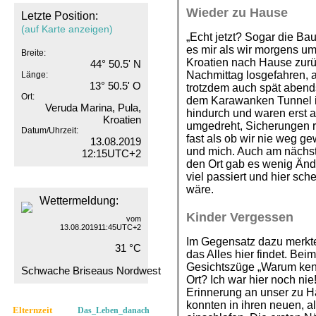
Wieder zu Hause
Letzte Position:
(auf Karte anzeigen)
„Echt jetzt? Sogar die Bau
es mir als wir morgens um
Breite:
Kroatien nach Hause zurü
44° 50.5' N
Nachmittag losgefahren, a
Länge:
13° 50.5' O
trotzdem auch spät abend
Ort:
dem Karawanken Tunnel im
Veruda Marina, Pula,
hindurch und waren erst 
Kroatien
umgedreht, Sicherungen r
Datum/Uhrzeit:
fast als ob wir nie weg g
13.08.2019
und mich. Auch am nächs
12:15UTC+2
den Ort gab es wenig Änd
viel passiert und hier sche
wäre.
Wettermeldung:
Kinder Vergessen
vom
13.08.201911:45UTC+2
Im Gegensatz dazu merkte
31 °C
das Alles hier findet. Be
Gesichtszüge „Warum ken
Schwache Briseaus Nordwest
Ort? Ich war hier noch nie
Erinnerung an unser zu H
konnten in ihren neuen, al
Elternzeit
Das_Leben_danach