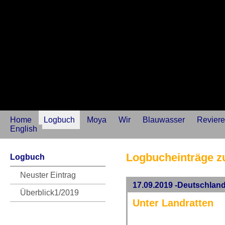
Home
Logbuch
Moya
Wir
Blauwasser
Reviere
English
Logbucheinträge zu
Logbuch
Neuster Eintrag
17.09.2019 -Deutschlan
Überblick1/2019
Unter Landratten