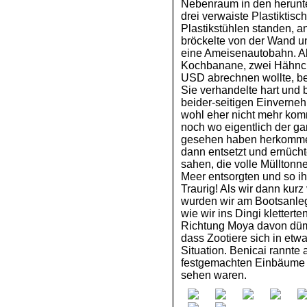
Nebenraum in den herun
drei verwaiste Plastikti
Plastikstühlen standen, a
bröckelte von der Wand u
eine Ameisenautobahn. Als
Kochbanane, zwei Hähnch
USD abrechnen wollte, be
Sie verhandelte hart und
beider-seitigen Einverne
wohl eher nicht mehr kom
noch wo eigentlich der ga
gesehen haben herkomme
dann entsetzt und ernücht
sahen, die volle Mülltonn
Meer entsorgten und so ihr
Traurig! Als wir dann kur
wurden wir am Bootsanleg
wie wir ins Dingi kletter
Richtung Moya davon dümpe
dass Zootiere sich in etw
Situation. Benicai rannte 
festgemachten Einbäume u
sehen waren.