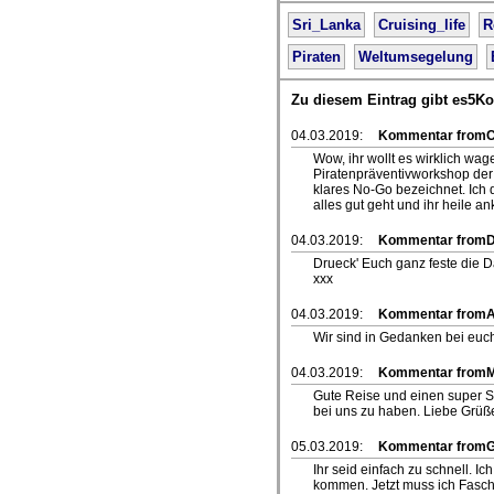
Sri_Lanka
Cruising_life
R
Piraten
Weltumsegelung
Zu diesem Eintrag gibt es5K
04.03.2019:
Kommentar fromCh
Wow, ihr wollt es wirklich w
Piratenpräventivworkshop der
klares No-Go bezeichnet. Ich 
alles gut geht und ihr heile a
04.03.2019:
Kommentar from
Drueck' Euch ganz feste die 
xxx
04.03.2019:
Kommentar fromA
Wir sind in Gedanken bei euch.
04.03.2019:
Kommentar fromM
Gute Reise und einen super S
bei uns zu haben. Liebe Grüß
05.03.2019:
Kommentar fromG
Ihr seid einfach zu schnell. I
kommen. Jetzt muss ich Faschi