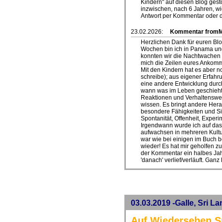
Kindern" auf diesen Blog ges
inzwischen, nach 6 Jahren, w
Antwort per Kommentar oder di
23.02.2026:
Kommentar fromMa
Herzlichen Dank für euren Blo
Wochen bin ich in Panama und 
konnten wir die Nachtwachen d
mich die Zeilen eures Ankomm
Mit den Kindern hat es aber n
schreibe); aus eigener Erfahru
eine andere Entwicklung dur
wann was im Leben geschieht,
Reaktionen und Verhaltensweis
wissen. Es bringt andere Hera
besondere Fähigkeiten und Si
Spontanität, Offenheit, Exper
Irgendwann wurde ich auf das 
aufwachsen in mehreren Kultur
war wie bei einigen im Buch b
wieder! Es hat mir geholfen zu
der Kommentar ein halbes Jah
'danach' verlief/verläuft. Ganz
03.03.2019 -Galle, Sri L
Auf Wiedersehen S