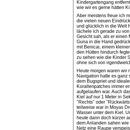
Kindergartengang entfernt 
wie wir es gerne hätten K
Aber meistens freue ich m
die vielen neuen Eindrück
und glücklich in die Welt
lächele ich gerade zu von
Gesicht sah, als er einen
Guna in die Hand gedrüc
mit Benicai, einem klein
den Hütten hindurch fegte
zu sehen wie die Kinder S
ohne sich von irgendwelch
Heute morgen waren wir n
Navigation hatte es ganz s
dem Bugspriet und ideale
Korallenpatches immer er
aufgelaufen war. Auch das 
Kiel auf nur 1 Meter in S
"Rechts" oder "Rückwärts
teilweise war in Moyas D
Wasser unter dem Kiel. Un
heute dann doch kürzer a
dem Anlanden sahen wie 
Netz eine Raupe verspeist