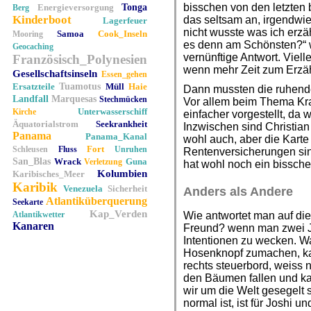
bisschen von den letzten 
Energieversorgung
Tonga
Berg
Kinderboot
das seltsam an, irgendwie 
Lagerfeuer
nicht wusste was ich erzä
Samoa
Cook_Inseln
Mooring
es denn am Schönsten?“ w
Geocaching
vernünftige Antwort. Viell
Französisch_Polynesien
wenn mehr Zeit zum Erzäh
Gesellschaftsinseln
Essen_gehen
Ersatzteile
Tuamotus
Müll
Haie
Dann mussten die ruhende
Landfall
Marquesas
Stechmücken
Vor allem beim Thema Kra
Unterwasserschiff
Kirche
einfacher vorgestellt, da w
Äquatorialstrom
Seekrankheit
Inzwischen sind Christian
Panama
Panama_Kanal
wohl auch, aber die Karte 
Fort
Schleusen
Fluss
Unruhen
Rentenversicherungen sin
San_Blas
Wrack
Guna
Verletzung
hat wohl noch ein bissche
Kolumbien
Karibisches_Meer
Karibik
Venezuela
Sicherheit
Anders als Andere
Atlantiküberquerung
Seekarte
Kap_Verden
Atlantikwetter
Wie antwortet man auf die
Kanaren
Freund? wenn man zwei Ja
Intentionen zu wecken. W
Hosenknopf zumachen, kan
rechts steuerbord, weiss n
den Bäumen fallen und ka
wir um die Welt gesegelt
normal ist, ist für Joshi