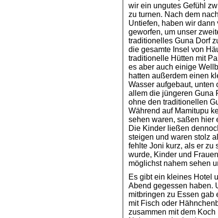
wir ein ungutes Gefühl 
zu turnen. Nach dem nachm
Untiefen, haben wir dann 
geworfen, um unser zweit
traditionelles Guna Dorf z
die gesamte Insel von Hä
traditionelle Hütten mit 
es aber auch einige Well
hatten außerdem einen kl
Wasser aufgebaut, unten of
allem die jüngeren Guna 
ohne den traditionellen 
Während auf Mamitupu kei
sehen waren, saßen hier ei
Die Kinder ließen dennoc
steigen und waren stolz a
fehlte Joni kurz, als er 
wurde, Kinder und Frauen
möglichst nahem sehen u
Es gibt ein kleines Hotel 
Abend gegessen haben. U
mitbringen zu Essen gab e
mit Fisch oder Hähnchenb
zusammen mit dem Koch u