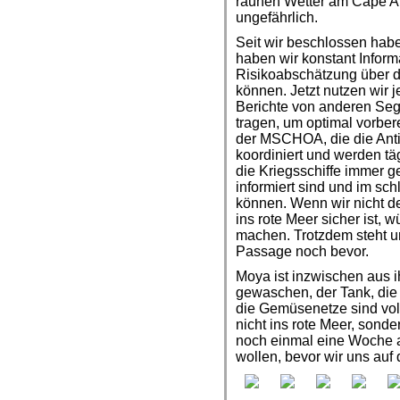
rauhen Wetter am Cape A
ungefährlich.
Seit wir beschlossen habe
haben wir konstant Inform
Risikoabschätzung über 
können. Jetzt nutzen wir j
Berichte von anderen Se
tragen, um optimal vorberei
der MSCHOA, die die Anti 
koordiniert und werden tä
die Kriegsschiffe immer g
informiert sind und im sc
können. Wenn wir nicht 
ins rote Meer sicher ist, 
machen. Trotzdem steht u
Passage noch bevor.
Moya ist inzwischen aus i
gewaschen, der Tank, die
die Gemüsenetze sind vol
nicht ins rote Meer, sond
noch einmal eine Woche 
wollen, bevor wir uns au