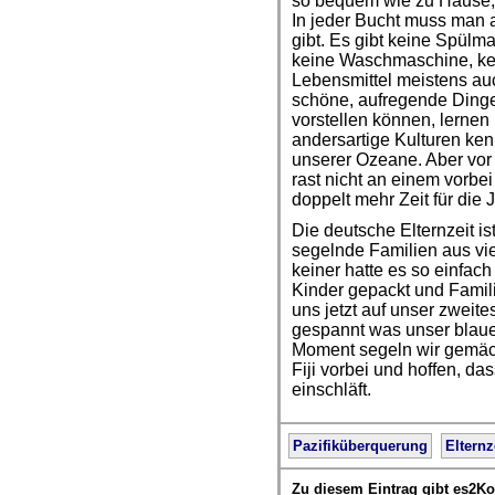
so bequem wie zu Hause, a
In jeder Bucht muss man 
gibt. Es gibt keine Spülm
keine Waschmaschine, kei
Lebensmittel meistens auch
schöne, aufregende Dinge,
vorstellen können, lerne
andersartige Kulturen ke
unserer Ozeane. Aber vor 
rast nicht an einem vorbei 
doppelt mehr Zeit für die 
Die deutsche Elternzeit is
segelnde Familien aus vi
keiner hatte es so einfach
Kinder gepackt und Famili
uns jetzt auf unser zweit
gespannt was unser blauer
Moment segeln wir gemäch
Fiji vorbei und hoffen, da
einschläft.
Pazifiküberquerung
Elternz
Zu diesem Eintrag gibt es2K