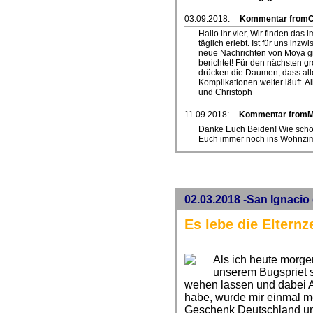
03.09.2018:
Kommentar fromCl
Hallo ihr vier, Wir finden das
täglich erlebt. Ist für uns inz
neue Nachrichten von Moya gib
berichtet! Für den nächsten g
drücken die Daumen, dass all
Komplikationen weiter läuft. A
und Christoph
11.09.2018:
Kommentar from
Danke Euch Beiden! Wie schö
Euch immer noch ins Wohnzim
02.03.2018 -San Ignacio
Es lebe die Elternze
Als ich heute morg
unserem Bugspriet 
wehen lassen und dabei A
habe, wurde mir einmal me
Geschenk Deutschland uns