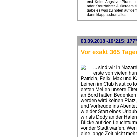
erst. Keine Angst vor Piraten,
oder Kreuzfahrer. Außerdem si
gäbe es was zu holen auf dem 
dann klappt schon alles.
03.09.2018 -19°21S; 177°
Vor exakt 365 Tage
... sind wir in Naza
erste von vielen hu
Patricia, Felix, Max und K
Leinen im Club Nautico l
ersten Meilen unsere Eltern
an Bord hatten Bedenken 
werden wird keinen Platz,
und Vorfreude ins Abenteue
wie der Start eines Urlau
wir als Dody an der Hafen
Blicke auf den Leuchtturm
vor der Stadt warfen. Wen
eine lange Zeit nicht meh