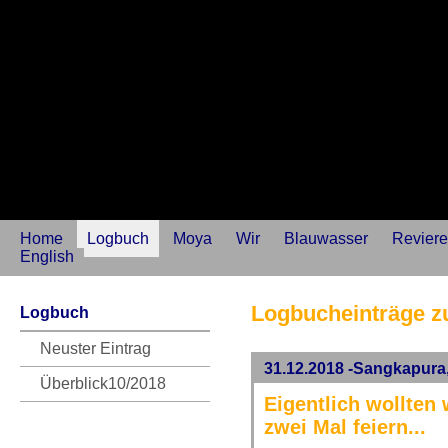
Home
Logbuch
Moya
Wir
Blauwasser
Reviere
English
Logbucheinträge z
Logbuch
Neuster Eintrag
31.12.2018 -Sangkapura
Überblick10/2018
Eigentlich wollten 
zwei Mal feiern...