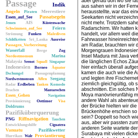
aber genau dort wo sie lau
Passage
Indik
aus sahen wir in der Ferne
Angeln
Meerestiere
herausstellte, war das ei
Piraten
Passatsegeln
Seekarten nicht verzeichn
Essen_auf_See
nicht mehr. Trotzdem sahe
AIS
Küstenwache
Jemen
Feiern
Radarschirm. Wir hatten 
Schwimmen_auf_See
handelt, vor allem weil di
Strömung
Funken
Malediven
Fahrwasser hineinreichten
Sri_Lanka
Ausreise
Schildkröten
am Radar, brauchten wir d
Passagen_Vorbereitung
Morgengrauen Indonesiens
Wasserfall
Berge
Zug
Insel Madura mit Java ver
Nordostmonsun
Marina
die länglichen Echos Zäun
Malaysia
Squall
Singapur
Seenot
Indonesien
hier einfach überall aufges
Borneo
Äquator
kamen die auch wie die A
Dschungel
Passagenplanung
und legten ihre Fischerne
Affen
Seegang
Nordwestmonsun
ziemlich gleichgültig, ob
Erdbeben
Komodo
Radar
Tanken
abschnitten. Ein solches N
Drachen
Mantarochen
Moya manövrierunfähig ma
Essen_Gehen
Navigation
andere Wahl als abenteuer
Osttimor
Provisionierung
Visa
der Brücke hielten wir die
Doldrums
Brückenhöhe erschien so 
Pazifiküberquerung
sein? Doppelt so hoch wie
Riffnavigation
PNG
Tauchen
aus, aber wir passten zu
Entwicklungshilfe
Ciguatera
anderen Seite wartete der 
Vanuatu
Pazifikwetter
Surabaya mit vielen dicke
Proviantierung
Hurrikan
Wale