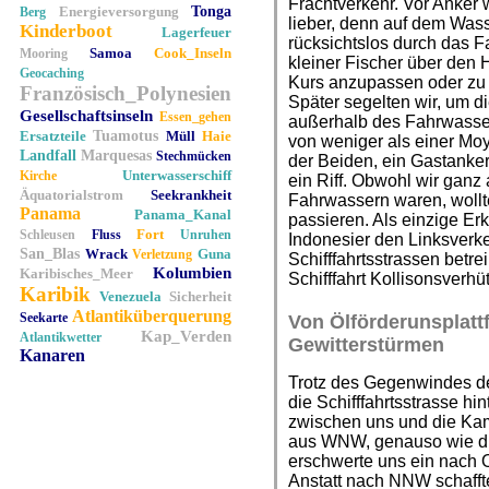
Frachtverkehr. Vor Anker 
Energieversorgung
Tonga
Berg
lieber, denn auf dem Was
Kinderboot
Lagerfeuer
rücksichtslos durch das 
Samoa
Cook_Inseln
Mooring
kleiner Fischer über den 
Geocaching
Kurs anzupassen oder zu 
Französisch_Polynesien
Später segelten wir, um di
Gesellschaftsinseln
Essen_gehen
außerhalb des Fahrwasser
Ersatzteile
Tuamotus
Müll
Haie
von weniger als einer Mo
Landfall
Marquesas
Stechmücken
der Beiden, ein Gastanker,
Unterwasserschiff
Kirche
ein Riff. Obwohl wir ganz
Äquatorialstrom
Seekrankheit
Fahrwassern waren, wollt
Panama
Panama_Kanal
passieren. Als einzige Erkl
Fort
Schleusen
Fluss
Unruhen
Indonesier den Linksverke
San_Blas
Wrack
Guna
Verletzung
Schifffahrtsstrassen betr
Kolumbien
Karibisches_Meer
Schifffahrt Kollisonsverh
Karibik
Venezuela
Sicherheit
Atlantiküberquerung
Seekarte
Von Ölförderunsplat
Kap_Verden
Atlantikwetter
Gewitterstürmen
Kanaren
Trotz des Gegenwindes der
die Schifffahrtsstrasse h
zwischen uns und die Ka
aus WNW, genauso wie di
erschwerte uns ein nach 
Anstatt nach NNW schafft