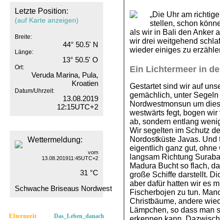
Letzte Position:
„Die Uhr am richtig
(auf Karte anzeigen)
stellen, schon könne
als wir in Bali den Anke
Breite:
wir drei weitgehend schla
44° 50.5' N
wieder einiges zu erzähle
Länge:
13° 50.5' O
Ort:
Ein Lichtermeer in d
Veruda Marina, Pula,
Kroatien
Gestartet sind wir auf un
Datum/Uhrzeit:
gemächlich, unter Segeln
13.08.2019
Nordwestmonsun um diese
12:15UTC+2
westwärts fegt, bogen wir
ab, sondern entlang wen
Wir segelten im Schutz de
Nordostküste Javas. Und t
Wettermeldung:
eigentlich ganz gut, ohn
vom
langsam Richtung Surabay
13.08.201911:45UTC+2
Madura Bucht so flach, da
31 °C
große Schiffe darstellt. D
aber dafür hatten wir es 
Schwache Briseaus Nordwest
Fischerbojen zu tun. Man
Christbäume, andere wied
Lämpchen, so dass man sie
Elternzeit
Das_Leben_danach
erkennen kann. Dazwische