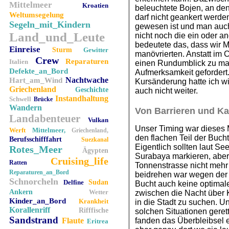
Mittelmeer
Kroatien
beleuchtete Bojen, an den
Weltumsegelung
darf nicht geankert werden
Segeln_mit_Kindern
gewesen ist und man auch 
Land_und_Leute
nicht noch die ein oder an
bedeutete das, dass wir 
Einreise
Sturm
Gewitter
manövrierten. Anstatt im 
Crew
Reparaturen
Italien
einen Rundumblick zu ma
Defekte_an_Bord
Aufmerksamkeit gefordert
Nachtwache
Hart_am_Wind
Kursänderung hatte ich wi
Griechenland
Geschichte
auch nicht weiter.
Instandhaltung
Schwell
Brücke
Wandern
Von Barrieren und K
Landabenteuer
Vulkan
Unser Timing war dieses Ma
Werft
Mittelmeer,
Griechenland,
den flachen Teil der Buc
Berufsschifffahrt
Suezkanal
Eigentlich sollten laut S
Rotes_Meer
Ägypten
Surabaya markieren, aber 
Cruising_life
Ratten
Tonnenstrasse nicht mehr v
Reparaturen_an_Bord
beidrehen war wegen der 
Schnorcheln
Delfine
Sudan
Bucht auch keine optimale
Ankern
Wetter
zwischen die Nacht über
Kinder_an_Bord
Krankheit
in die Stadt zu suchen. U
Korallenriff
Rifffische
solchen Situationen geret
Sandstrand
Flaute
fanden das Überbleibsel 
Eritrea