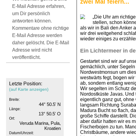
zwei Mal feiern...
E-Mail Adresse erfahren,
um Dir persönlich
„Die Uhr am richtig
antworten können.
stellen, schon könne
als wir in Bali den Anke
Kommentare ohne richtige
wir drei weitgehend schla
E-Mail Adresse werden
wieder einiges zu erzähle
daher gelöscht. Die E-Mail
Adresse wird nicht
Ein Lichtermeer in d
veröffentlicht.
Gestartet sind wir auf un
gemächlich, unter Segeln
Nordwestmonsun um diese
westwärts fegt, bogen wir
ab, sondern entlang wen
Letzte Position:
Wir segelten im Schutz de
(auf Karte anzeigen)
Nordostküste Javas. Und t
eigentlich ganz gut, ohn
Breite:
44° 50.5' N
langsam Richtung Surabay
Länge:
Madura Bucht so flach, da
13° 50.5' O
große Schiffe darstellt. D
Ort:
aber dafür hatten wir es 
Veruda Marina, Pula,
Fischerbojen zu tun. Man
Kroatien
Christbäume, andere wied
Datum/Uhrzeit: