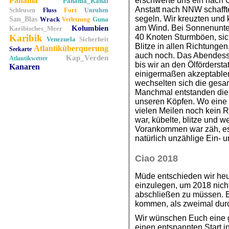
Panama
erschwerte uns ein nach 
Panama_Kanal
Anstatt nach NNW schafft
Fort
Schleusen
Fluss
Unruhen
segeln. Wir kreuzten und
San_Blas
Wrack
Guna
Verletzung
am Wind. Bei Sonnenunter
Kolumbien
Karibisches_Meer
Karibik
40 Knoten Sturmböen, sic
Venezuela
Sicherheit
Blitze in allen Richtungen
Atlantiküberquerung
Seekarte
auch noch. Das Abendesse
Kap_Verden
Atlantikwetter
bis wir an den Ölförderst
Kanaren
einigermaßen akzeptablen
wechselten sich die gesam
Manchmal entstanden die 
unseren Köpfen. Wo eine 
vielen Meilen noch kein
war, kübelte, blitze und 
Vorankommen war zäh, es
natürlich unzählige Ein- 
Ciao 2018
Müde entschieden wir he
einzulegen, um 2018 nich
abschließen zu müssen. Be
kommen, als zweimal durc
Wir wünschen Euch eine g
einen entspannten Start i