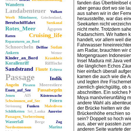
fanden das Überbleibsel 
Wandern
aber genau dort wo sie lau
Landabenteuer
Vulkan
aus sahen wir in der Ferne
Werft
Mittelmeer,
Griechenland,
herausstellte, war das ei
Berufsschifffahrt
Suezkanal
Seekarten nicht verzeichn
Rotes_Meer
nicht mehr. Trotzdem sahe
Ägypten
Cruising_life
Radarschirm. Wir hatten 
Ratten
handelt, vor allem weil di
Reparaturen_an_Bord
Fahrwasser hineinreichten
Schnorcheln
Delfine
Sudan
am Radar, brauchten wir d
Ankern
Wetter
Morgengrauen Indonesiens
Kinder_an_Bord
Krankheit
Insel Madura mit Java ver
Korallenriff
Rifffische
die länglichen Echos Zäun
Sandstrand
Flaute
Eritrea
hier einfach überall aufges
Passage
kamen die auch wie die A
Indik
und legten ihre Fischerne
Angeln
Meerestiere
Piraten
ziemlich gleichgültig, ob
Passatsegeln
Essen_auf_See
abschnitten. Ein solches N
AIS
Küstenwache
Jemen
Moya manövrierunfähig ma
Feiern
Schwimmen_auf_See
andere Wahl als abenteuer
Strömung
Funken
Malediven
der Brücke hielten wir die
Sri_Lanka
Ausreise
Schildkröten
Brückenhöhe erschien so 
Passagen_Vorbereitung
sein? Doppelt so hoch wie
Wasserfall
Berge
Zug
aus, aber wir passten zu
Nordostmonsun
Marina
anderen Seite wartete der 