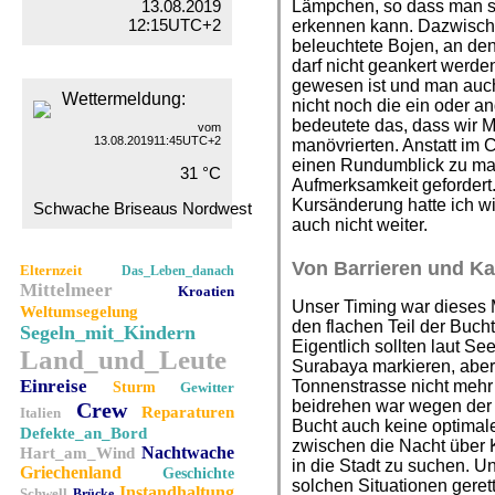
13.08.2019
Lämpchen, so dass man sie
12:15UTC+2
erkennen kann. Dazwische
beleuchtete Bojen, an den
darf nicht geankert werden
gewesen ist und man auch 
Wettermeldung:
nicht noch die ein oder an
bedeutete das, dass wir 
vom
13.08.201911:45UTC+2
manövrierten. Anstatt im 
einen Rundumblick zu ma
31 °C
Aufmerksamkeit gefordert
Kursänderung hatte ich wi
Schwache Briseaus Nordwest
auch nicht weiter.
Von Barrieren und K
Elternzeit
Das_Leben_danach
Mittelmeer
Kroatien
Unser Timing war dieses Ma
Weltumsegelung
den flachen Teil der Buc
Segeln_mit_Kindern
Eigentlich sollten laut S
Land_und_Leute
Surabaya markieren, aber 
Einreise
Tonnenstrasse nicht mehr v
Sturm
Gewitter
beidrehen war wegen der 
Crew
Reparaturen
Italien
Bucht auch keine optimale
Defekte_an_Bord
zwischen die Nacht über
Nachtwache
Hart_am_Wind
in die Stadt zu suchen. U
Griechenland
Geschichte
solchen Situationen geret
Instandhaltung
Schwell
Brücke