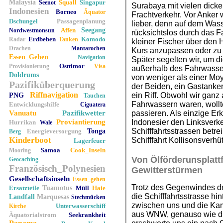
Malaysia
Squall
Singapur
Seenot
Surabaya mit vielen dicke
Indonesien
Borneo
Äquator
Frachtverkehr. Vor Anker 
Dschungel
Passagenplanung
lieber, denn auf dem Was
Affen
Seegang
Nordwestmonsun
rücksichtslos durch das 
Erdbeben
Komodo
Radar
Tanken
kleiner Fischer über den 
Drachen
Mantarochen
Kurs anzupassen oder zu 
Essen_Gehen
Navigation
Später segelten wir, um di
Osttimor
Provisionierung
Visa
außerhalb des Fahrwasser
Doldrums
von weniger als einer Mo
Pazifiküberquerung
der Beiden, ein Gastanker,
Riffnavigation
ein Riff. Obwohl wir ganz
PNG
Tauchen
Fahrwassern waren, wollt
Entwicklungshilfe
Ciguatera
Vanuatu
Pazifikwetter
passieren. Als einzige Erkl
Proviantierung
Indonesier den Linksverke
Hurrikan
Wale
Schifffahrtsstrassen betr
Energieversorgung
Tonga
Berg
Kinderboot
Schifffahrt Kollisonsverh
Lagerfeuer
Samoa
Cook_Inseln
Mooring
Von Ölförderunsplat
Geocaching
Französisch_Polynesien
Gewitterstürmen
Gesellschaftsinseln
Essen_gehen
Trotz des Gegenwindes der
Ersatzteile
Tuamotus
Müll
Haie
die Schifffahrtsstrasse h
Landfall
Marquesas
Stechmücken
zwischen uns und die Ka
Unterwasserschiff
Kirche
aus WNW, genauso wie di
Äquatorialstrom
Seekrankheit