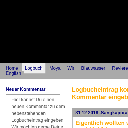
Home
Logbuch
Moya
Wir
Blauwasser
Reviere
English
Logbucheintrag kom
Neuer Kommentar
Kommentar einge
Hier kannst Du einen
neuen Kommentar zu dem
31.12.2018 -Sangkapura
nebenstehenden
Logbucheintrag eingeben.
Eigentlich wollten 
Wir möchten gerne Deine