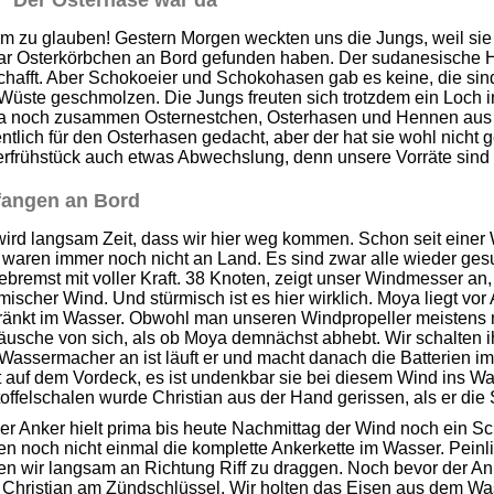
Der Osterhase war da
 zu glauben! Gestern Morgen weckten uns die Jungs, weil sie e
ar Osterkörbchen an Bord gefunden haben. Der sudanesische H
chafft. Aber Schokoeier und Schokohasen gab es keine, die si
Wüste geschmolzen. Die Jungs freuten sich trotzdem ein Loch i
ra noch zusammen Osternestchen, Osterhasen und Hennen aus 
ntlich für den Osterhasen gedacht, aber der hat sie wohl nich
rfrühstück auch etwas Abwechslung, denn unsere Vorräte sind m
angen an Bord
ird langsam Zeit, dass wir hier weg kommen. Schon seit einer W
 waren immer noch nicht an Land. Es sind zwar alle wieder ges
bremst mit voller Kraft. 38 Knoten, zeigt unser Windmesser an, 
mischer Wind. Und stürmisch ist es hier wirklich. Moya liegt vo
änkt im Wasser. Obwohl man unseren Windpropeller meistens nic
äusche von sich, als ob Moya demnächst abhebt. Wir schalten 
Wassermacher an ist läuft er und macht danach die Batterien i
t auf dem Vordeck, es ist undenkbar sie bei diesem Wind ins Was
offelschalen wurde Christian aus der Hand gerissen, als er die
r Anker hielt prima bis heute Nachmittag der Wind noch ein Sc
en noch nicht einmal die komplette Ankerkette im Wasser. Peinlic
en wir langsam an Richtung Riff zu draggen. Noch bevor der An
 Christian am Zündschlüssel. Wir holten das Eisen aus dem Wa