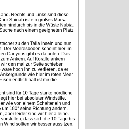
 Land. Rechts und Links sind diese
Khor Shinab ist ein großes Marsa
ten hindurch bis in die Wüste Nubia.
 Suche nach einem geeigneten Platz
techer zu den Talia Inseln und nun
n. Der Meeresboden scheint hier im
llen Canyons gibt es da unten. Das
f zum Ankern. Auf Koralle ankern
wir den mal zur Seite schieben
 wäre hoch ihn zu verlieren, da er
 Ankergründe wie hier im roten Meer
sen endlich hält ist mir die
ht sind für 10 Tage starke nördliche
t hier bei absoluter Windstille.
er wie von einem Schalter ein und
de um 180° seine Richtung ändern.
 aber leider sind wir hier alleine.
vorstellen, dass sich die 10 Tage bis
en Wind sollten wir besser aussitzen.