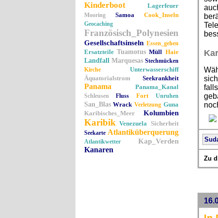
Kinderboot
Lagerfeuer
auch
Samoa
Cook_Inseln
Mooring
berä
Geocaching
Tele
Französisch_Polynesien
bes
Gesellschaftsinseln
Essen_gehen
Ersatzteile
Tuamotus
Müll
Haie
Kar
Landfall
Marquesas
Stechmücken
Unterwasserschiff
Wäh
Kirche
Äquatorialstrom
Seekrankheit
sich
Panama
Panama_Kanal
fall
Fort
geb
Schleusen
Fluss
Unruhen
San_Blas
Wrack
Guna
noch
Verletzung
Kolumbien
Karibisches_Meer
Karibik
Venezuela
Sicherheit
Atlantiküberquerung
Seekarte
Sud
Kap_Verden
Atlantikwetter
Kanaren
Zu d
16.