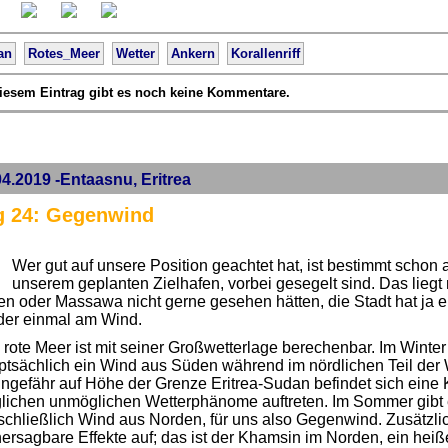
an
Rotes_Meer
Wetter
Ankern
Korallenriff
iesem Eintrag gibt es noch keine Kommentare.
04.2019 -Entaasnu, Eritrea
g 24: Gegenwind
Wer gut auf unsere Position geachtet hat, ist bestimmt schon
unserem geplanten Zielhafen, vorbei gesegelt sind. Das liegt n
en oder Massawa nicht gerne gesehen hätten, die Stadt hat ja e
der einmal am Wind.
rote Meer ist mit seiner Großwetterlage berechenbar. Im Winter 
ptsächlich ein Wind aus Süden während im nördlichen Teil der
ngefähr auf Höhe der Grenze Eritrea-Sudan befindet sich eine 
lichen unmöglichen Wetterphänome auftreten. Im Sommer gibt e
chließlich Wind aus Norden, für uns also Gegenwind. Zusätzlich
ersagbare Effekte auf; das ist der Khamsin im Norden, ein hei