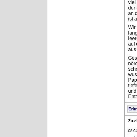
viel
der 
an d
ist 
Wir
lan
leer
auf
aus 
Gest
nörd
scho
wuss
Pap
tie
und 
Enta
Erit
Zu d
08.0