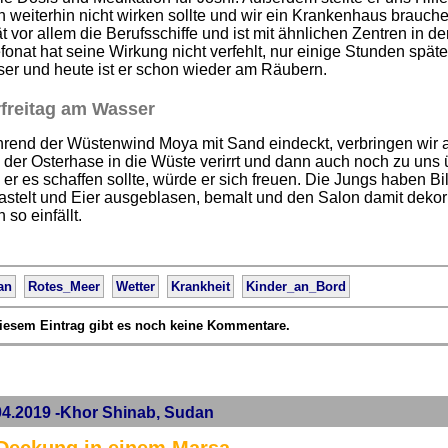
 weiterhin nicht wirken sollte und wir ein Krankenhaus brauchen
t vor allem die Berufsschiffe und ist mit ähnlichen Zentren in d
fonat hat seine Wirkung nicht verfehlt, nur einige Stunden späte
ser und heute ist er schon wieder am Räubern.
freitag am Wasser
rend der Wüstenwind Moya mit Sand eindeckt, verbringen wir 
 der Osterhase in die Wüste verirrt und dann auch noch zu uns ü
s er es schaffen sollte, würde er sich freuen. Die Jungs haben Bi
astelt und Eier ausgeblasen, bemalt und den Salon damit dekor
 so einfällt.
an
Rotes_Meer
Wetter
Krankheit
Kinder_an_Bord
iesem Eintrag gibt es noch keine Kommentare.
04.2019 -Khor Shinab, Sudan