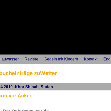
lauwasser
Reviere
Segeln mit Kindern
Kontakt
Engl
bucheinträge zuWetter
04.2019 -Khor Shinab, Sudan
urm vor Anker