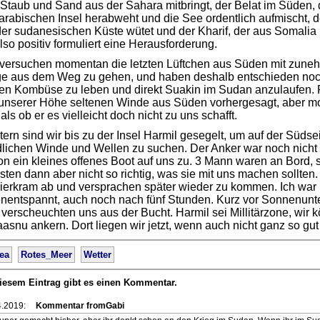
 Staub und Sand aus der Sahara mitbringt, der Belat im Süden,
arabischen Insel herabweht und die See ordentlich aufmischt, 
er sudanesischen Küste wütet und der Kharif, der aus Somalia 
also positiv formuliert eine Herausforderung.
 versuchen momentan die letzten Lüftchen aus Süden mit zun
ge aus dem Weg zu gehen, und haben deshalb entschieden noch 
en Kombüse zu leben und direkt Suakin im Sudan anzulaufen. F
 unserer Höhe seltenen Winde aus Süden vorhergesagt, aber m
als ob er es vielleicht doch nicht zu uns schafft.
ern sind wir bis zu der Insel Harmil gesegelt, um auf der Südse
lichen Winde und Wellen zu suchen. Der Anker war noch nicht r
n ein kleines offenes Boot auf uns zu. 3 Mann waren an Bord, 
ten dann aber nicht so richtig, was sie mit uns machen sollte
ierkram ab und versprachen später wieder zu kommen. Ich war 
fenentspannt, auch noch nach fünf Stunden. Kurz vor Sonnenun
verscheuchten uns aus der Bucht. Harmil sei Millitärzone, wir 
asnu ankern. Dort liegen wir jetzt, wenn auch nicht ganz so gut
rea
Rotes_Meer
Wetter
iesem Eintrag gibt es einen Kommentar.
4.2019:
Kommentar fromGabi