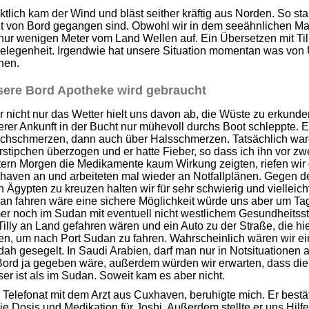
tlich kam der Wind und bläst seither kräftig aus Norden. So star
ht von Bord gegangen sind. Obwohl wir in dem seeähnlichen Mar
nur wenigen Meter vom Land Wellen auf. Ein Übersetzen mit Til
elegenheit. Irgendwie hat unsere Situation momentan was von Ü
nen.
ere Bord Apotheke wird gebraucht
 nicht nur das Wetter hielt uns davon ab, die Wüste zu erkunden
rer Ankunft in der Bucht nur mühevoll durchs Boot schleppte. Er
chschmerzen, dann auch über Halsschmerzen. Tatsächlich war
rstipchen überzogen und er hatte Fieber, so dass ich ihn vor zwe
ern Morgen die Medikamente kaum Wirkung zeigten, riefen wir d
haven an und arbeiteten mal wieder an Notfallplänen. Gegen d
 Ägypten zu kreuzen halten wir für sehr schwierig und vielleich
an fahren wäre eine sichere Möglichkeit würde uns aber um Ta
er noch im Sudan mit eventuell nicht westlichem Gesundheitsst
Tilly an Land gefahren wären und ein Auto zu der Straße, die hi
en, um nach Port Sudan zu fahren. Wahrscheinlich wären wir e
ah gesegelt. In Saudi Arabien, darf man nur in Notsituationen 
Bord ja gegeben wäre, außerdem würden wir erwarten, dass die
er ist als im Sudan. Soweit kam es aber nicht.
Telefonat mit dem Arzt aus Cuxhaven, beruhigte mich. Er bestä
e Dosis und Medikation für Joshi. Außerdem stellte er uns Hilfe 