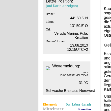
Letzte Position:
(auf Karte anzeigen)
Kaum
sog
Breite:
ges
44° 50.5' N
die 
Länge:
13° 50.5' O
ext
Ort:
eige
Veruda Marina, Pula,
Oste
Kroatien
Datum/Uhrzeit:
Gef
13.08.2019
12:15UTC+2
Es w
und
unge
Wettermeldung:
stür
gekr
vom
13.08.201911:45UTC+2
Ger
der 
31 °C
lieg
Kart
Schwache Briseaus Nordwest
Unse
hatt
Elternzeit
Das_Leben_danach
fing
Mittelmeer
Kroatien
und