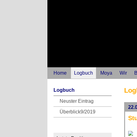
Home
Logbuch
Moya
Wir
B
Log
Logbuch
Neuster Eintrag
22.
Überblick9/2019
St