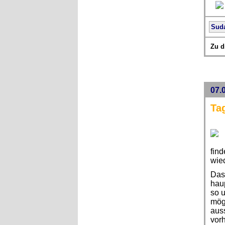
Sud
Zu d
07.
Ta
find
wie
Das 
hau
so u
mög
auss
vorh