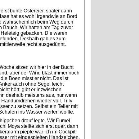
rst bunte Ostereier, später dann
ase hat es wohl irgendwie an Bord
nd wahrscheinlich beim Weg durch
n Bauch. Wir hatten am Tag zuvor
Hefeteig gebacken. Die waren
t gefunden. Deshalb gab es zum
ittlerweile recht ausgedünnt.
oche sitzen wir hier in der Bucht
und, aber der Wind bläst immer noch
die Böen misst er nicht. Das ist
r Anker auch ohne Segel leicht
ht hört, gibt er inzwischen
ihn deshalb meistens aus, nur wenn
m Handumdrehen wieder voll. Tilly
ser zu setzen. Selbst ein Teller mit
 Schalen ins Wasser werfen wollte.
hippchen drauf legte. Wir Eumel
h! Moya stellte sich erst quer, dann
keralarm piepte war ich im Cockpit
sser mit eingespielten Handzeichen.