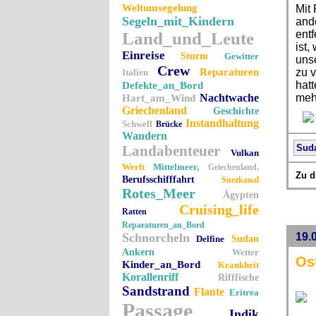
Weltumsegelung
Mit 
Segeln_mit_Kindern
and
entf
Land_und_Leute
ist
Einreise
Sturm
Gewitter
uns
Crew
Reparaturen
zu v
Italien
hatt
Defekte_an_Bord
Nachtwache
mehr
Hart_am_Wind
Griechenland
Geschichte
Instandhaltung
Schwell
Brücke
Wandern
Landabenteuer
Sud
Vulkan
Werft
Mittelmeer,
Griechenland,
Zu d
Berufsschifffahrt
Suezkanal
Rotes_Meer
Ägypten
Cruising_life
Ratten
Reparaturen_an_Bord
Schnorcheln
19.
Delfine
Sudan
Ankern
Wetter
Os
Kinder_an_Bord
Krankheit
Korallenriff
Rifffische
Sandstrand
Flaute
Eritrea
Passage
Indik