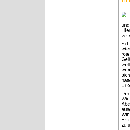
In
und 
Hie
vor 
Sch
wied
rote
Gelä
wol
würd
sich
hatt
Erle
Der 
Wind
Abe
ausg
Wir 
Es g
zu u