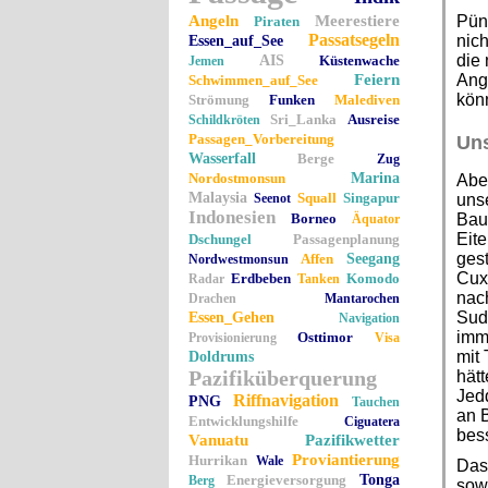
Angeln
Meerestiere
Pünk
Piraten
Passatsegeln
nic
Essen_auf_See
die 
AIS
Küstenwache
Jemen
Feiern
Ang
Schwimmen_auf_See
kön
Strömung
Funken
Malediven
Sri_Lanka
Ausreise
Schildkröten
Passagen_Vorbereitung
Uns
Wasserfall
Berge
Zug
Nordostmonsun
Marina
Aber
Malaysia
Squall
Singapur
Seenot
unse
Indonesien
Borneo
Bau
Äquator
Eite
Dschungel
Passagenplanung
gest
Affen
Seegang
Nordwestmonsun
Cux
Erdbeben
Komodo
Radar
Tanken
nach
Drachen
Mantarochen
Sud
Essen_Gehen
Navigation
imm
Osttimor
Provisionierung
Visa
mit 
Doldrums
Pazifiküberquerung
hätt
Jedd
Riffnavigation
PNG
Tauchen
an 
Entwicklungshilfe
Ciguatera
bess
Vanuatu
Pazifikwetter
Proviantierung
Hurrikan
Wale
Das 
Energieversorgung
Tonga
Berg
sowi