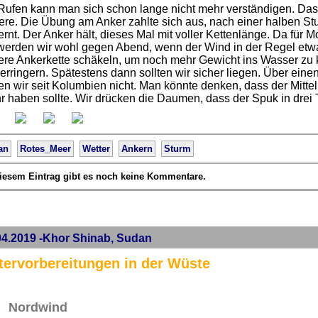
Rufen kann man sich schon lange nicht mehr verständigen. Das 
ere. Die Übung am Anker zahlte sich aus, nach einer halben St
ernt. Der Anker hält, dieses Mal mit voller Kettenlänge. Da für
, werden wir wohl gegen Abend, wenn der Wind in der Regel etw
ere Ankerkette schäkeln, um noch mehr Gewicht ins Wasser zu
erringern. Spätestens dann sollten wir sicher liegen. Über eine
en wir seit Kolumbien nicht. Man könnte denken, dass der Mitt
 haben sollte. Wir drücken die Daumen, dass der Spuk in drei 
an
Rotes_Meer
Wetter
Ankern
Sturm
iesem Eintrag gibt es noch keine Kommentare.
04.2019 -Khor Shinab, Sudan
tervorbereitungen in der Wüste
Nordwind