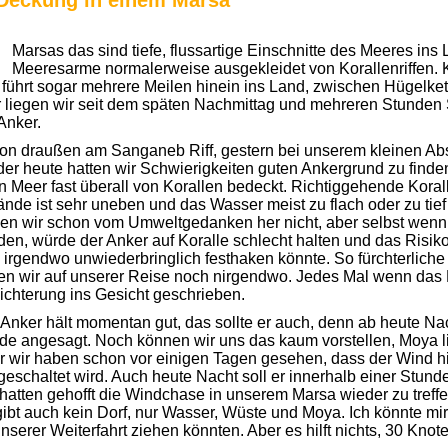
 Deckung in einem Marsa
Marsas das sind tiefe, flussartige Einschnitte des Meeres ins
Meeresarme normalerweise ausgekleidet von Korallenriffen. 
führt sogar mehrere Meilen hinein ins Land, zwischen Hügelket
r liegen wir seit dem späten Nachmittag und mehreren Stunden
Anker.
on draußen am Sanganeb Riff, gestern bei unserem kleinen Abs
er heute hatten wir Schwierigkeiten guten Ankergrund zu finde
n Meer fast überall von Korallen bedeckt. Richtiggehende Kora
nde ist sehr uneben und das Wasser meist zu flach oder zu tie
len wir schon vom Umweltgedanken her nicht, aber selbst wenn 
en, würde der Anker auf Koralle schlecht halten und das Risiko
 irgendwo unwiederbringlich festhaken könnte. So fürchterliche
en wir auf unserer Reise noch nirgendwo. Jedes Mal wenn das Ei
ichterung ins Gesicht geschrieben.
Anker hält momentan gut, das sollte er auch, denn ab heute Nac
e angesagt. Noch können wir uns das kaum vorstellen, Moya lieg
r wir haben schon vor einigen Tagen gesehen, dass der Wind hi
eschaltet wird. Auch heute Nacht soll er innerhalb einer Stun
hatten gehofft die Windchase in unserem Marsa wieder zu treffen,
ibt auch kein Dorf, nur Wasser, Wüste und Moya. Ich könnte mir 
nserer Weiterfahrt ziehen könnten. Aber es hilft nichts, 30 Knot