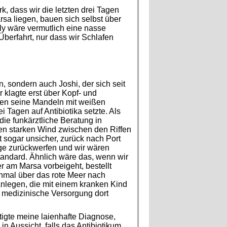
k, dass wir die letzten drei Tagen
sa liegen, bauen sich selbst über
ly wäre vermutlich eine nasse
berfahrt, nur dass wir Schlafen
, sondern auch Joshi, der sich seit
 klagte erst über Kopf- und
en seine Mandeln mit weißen
i Tagen auf Antibiotika setzte. Als
ie funkärztliche Beratung in
en starken Wind zwischen den Riffen
t sogar unsicher, zurück nach Port
ge zurückwerfen und wir wären
andard. Ähnlich wäre das, wenn wir
er am Marsa vorbeigeht, bestellt
inmal über das rote Meer nach
anlegen, die mit einem kranken Kind
 medizinische Versorgung dort
tigte meine laienhafte Diagnose,
in Aussicht, falls das Antibiotikum