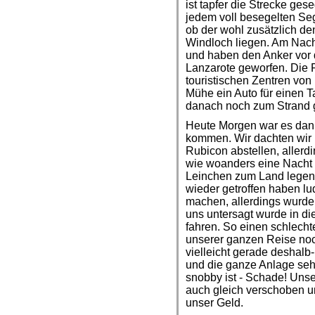
ist tapfer die Strecke ges
jedem voll besegelten Sege
ob der wohl zusätzlich de
Windloch liegen. Am Nachm
und haben den Anker vor 
Lanzarote geworfen. Die P
touristischen Zentren von
Mühe ein Auto für einen T
danach noch zum Strand 
Heute Morgen war es dann
kommen. Wir dachten wir 
Rubicon abstellen, allerdi
wie woanders eine Nacht i
Leinchen zum Land legen. 
wieder getroffen haben lud
machen, allerdings wurd
uns untersagt wurde in di
fahren. So einen schlechte
unserer ganzen Reise noc
vielleicht gerade deshalb
und die ganze Anlage seh
snobby ist - Schade! Uns
auch gleich verschoben u
unser Geld.