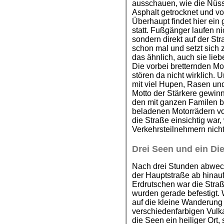
ausschauen, wie die Nüss
Asphalt getrocknet und vo
Überhaupt findet hier ein
statt. Fußgänger laufen n
sondern direkt auf der Str
schon mal und setzt sic
das ähnlich, auch sie lie
Die vorbei bretternden M
stören da nicht wirklich. 
mit viel Hupen, Rasen un
Motto der Stärkere gewin
den mit ganzen Familen be
beladenen Motorrädern vor
die Straße einsichtig war
Verkehrsteilnehmern nich
Drei Seen und ein Di
Nach drei Stunden abwech
der Hauptstraße ab hinau
Erdrutschen war die Stra
wurden gerade befestigt. 
auf die kleine Wanderung
verschiedenfarbigen Vulk
die Seen ein heiliger Ort, 