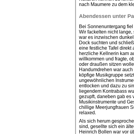
nach Maumere zu dem kle
Abendessen unter P
Bei Sonnenuntergang fiel
Wir fackelten nicht lange,
war es inzwischen dunkel,
Dock suchten und schließl
eine festliche Tafel direk
herzliche Kellnerin kam a
willkommen und fragte, o
oder draußen sitzen wolle
Handumdrehen war auch fü
köpfige Musikgruppe setzt
ungewöhnlichen Instrume
entlocken und dazu zu sin
liegendem Kontrabass wur
gezupft, daneben gab es v
Musikinstrumente und Ges
chillige Meerjungfrauen 
relaxed.
Als sich herum gesproche
sind, gesellte sich ein äl
Heinrich Bollen war vor 