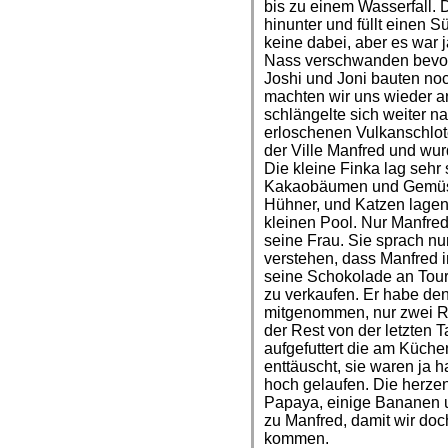
bis zu einem Wasserfall. 
hinunter und füllt einen 
keine dabei, aber es war 
Nass verschwanden bevor
Joshi und Joni bauten n
machten wir uns wieder a
schlängelte sich weiter n
erloschenen Vulkanschlot
der Ville Manfred und wu
Die kleine Finka lag seh
Kakaobäumen und Gemüse
Hühner, und Katzen lagen
kleinen Pool. Nur Manfred
seine Frau. Sie sprach nu
verstehen, dass Manfred 
seine Schokolade an Tour
zu verkaufen. Er habe de
mitgenommen, nur zwei Ri
der Rest von der letzten T
aufgefuttert die am Küche
enttäuscht, sie waren ja 
hoch gelaufen. Die herze
Papaya, einige Bananen u
zu Manfred, damit wir do
kommen.