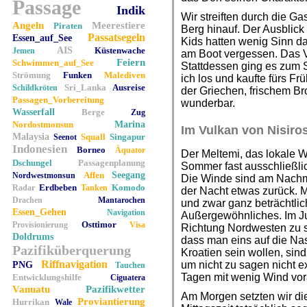
Passage
Indik
Wir streiften durch die G
Angeln
Meerestiere
Piraten
Berg hinauf. Der Ausblick
Passatsegeln
Essen_auf_See
Kids hatten wenig Sinn daf
AIS
Küstenwache
Jemen
am Boot vergessen. Das V
Feiern
Schwimmen_auf_See
Stattdessen ging es zum 
Strömung
Funken
Malediven
ich los und kaufte fürs Fr
Sri_Lanka
Ausreise
Schildkröten
der Griechen, frischem Bro
Passagen_Vorbereitung
wunderbar.
Wasserfall
Berge
Zug
Nordostmonsun
Marina
Im Vulkan von Nisiro
Malaysia
Squall
Singapur
Seenot
Indonesien
Borneo
Äquator
Der Meltemi, das lokale 
Dschungel
Passagenplanung
Sommer fast ausschließl
Affen
Seegang
Nordwestmonsun
Die Winde sind am Nachmi
Erdbeben
Komodo
Radar
Tanken
der Nacht etwas zurück. 
Drachen
Mantarochen
und zwar ganz beträchtlic
Essen_Gehen
Navigation
Außergewöhnliches. Im Jul
Osttimor
Provisionierung
Visa
Richtung Nordwesten zu se
Doldrums
dass man eins auf die Na
Pazifiküberquerung
Kroatien sein wollen, sind
Riffnavigation
um nicht zu sagen nicht e
PNG
Tauchen
Tagen mit wenig Wind vo
Entwicklungshilfe
Ciguatera
Vanuatu
Pazifikwetter
Am Morgen setzten wir di
Proviantierung
Hurrikan
Wale