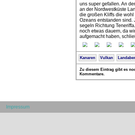
uns super gefallen. An d
an der Nordwestküste Lan
die großen Kliffs die woh
Ozeans entstanden sind. Je
segeln Richtung Teneriffa
noch etwas dauern, da wir
aufgemacht haben, schli
Kanaren
Vulkan
Landaben
Zu diesem Eintrag gibt es no
Kommentare.
Impressum