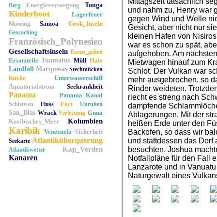
Mittagszeit tatsächlich s
Energieversorgung
Tonga
Berg
und nahm zu, Henry war 
Kinderboot
Lagerfeuer
gegen Wind und Welle nic
Samoa
Cook_Inseln
Mooring
Gesicht, aber nicht nur si
Geocaching
kleinen Hafen von Nisiros
Französisch_Polynesien
war es schon zu spät, abe
Gesellschaftsinseln
Essen_gehen
aufgehoben. Am nächsten 
Ersatzteile
Tuamotus
Müll
Haie
Mietwagen hinauf zum Krat
Landfall
Marquesas
Stechmücken
Schlot. Der Vulkan war sc
Unterwasserschiff
Kirche
mehr ausgebrochen, so d
Äquatorialstrom
Seekrankheit
Rinder weideten. Trotzdem
Panama
Panama_Kanal
riecht es streng nach Sch
Fort
Schleusen
Fluss
Unruhen
dampfende Schlammlöcher
San_Blas
Wrack
Guna
Verletzung
Ablagerungen. Mit der st
Kolumbien
Karibisches_Meer
heißen Erde unter den Füs
Karibik
Venezuela
Sicherheit
Backofen, so dass wir ba
Atlantiküberquerung
und stattdessen das Dorf
Seekarte
Kap_Verden
besuchten. Joshua macht
Atlantikwetter
Kanaren
Notfallpläne für den Fall
Lanzarote und in Vanuatu
Naturgewalt eines Vulkan