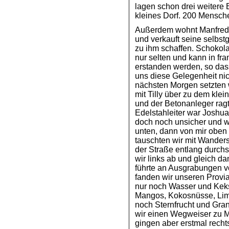
lagen schon drei weitere 
kleines Dorf. 200 Mensche
Außerdem wohnt Manfred 
und verkauft seine selbst
zu ihm schaffen. Schoko
nur selten und kann in fr
erstanden werden, so das
uns diese Gelegenheit ni
nächsten Morgen setzten 
mit Tilly über zu dem kle
und der Betonanleger rag
Edelstahleiter war Joshua 
doch noch unsicher und wa
unten, dann von mir obe
tauschten wir mit Wanders
der Straße entlang durchs
wir links ab und gleich 
führte an Ausgrabungen v
fanden wir unseren Provia
nur noch Wasser und Kekse
Mangos, Kokosnüsse, Lim
noch Sternfrucht und Gra
wir einen Wegweiser zu M
gingen aber erstmal rech