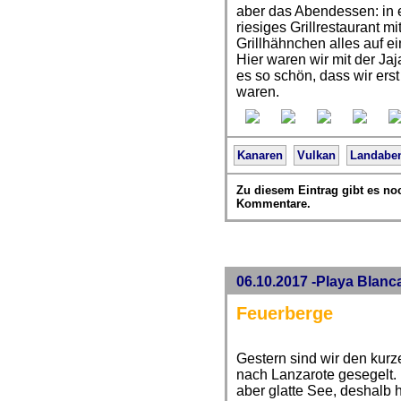
aber das Abendessen: in 
riesiges Grillrestaurant m
Grillhähnchen alles auf ei
Hier waren wir mit der J
es so schön, dass wir ers
waren.
Kanaren
Vulkan
Landaben
Zu diesem Eintrag gibt es no
Kommentare.
06.10.2017 -Playa Blanc
Feuerberge
Gestern sind wir den kur
nach Lanzarote gesegelt. 
aber glatte See, deshalb 