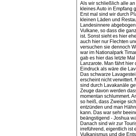
Als wir schließlich alle 
kleines Auto in Empfang 
Erst mal sind wir durch P
kleinen Läden und Restau
Landesinnere abgebogen. 
Vulkane, so dass die gan
ist. Sonst sieht es hier e
auch hier nur Flechten u
versuchen sie dennoch W
war im Nationalpark Tima
gab es hier das letzte Ma
Lanzarote. Man fährt hier
Eindruck als wäre die Lava
Das schwarze Lavagestein
erscheint nicht verwittert
sind durch Lavakanäle ge
Zeuge davon werden dass 
momentan schlummert. An 
so heiß, dass Zweige sich
entzünden und man Hähnc
kann. Das war sehr beei
beängstigend - Joshua wa
Danach sind wir zur Touri
irreführend, eigentlich ist
Vulkanismus und die Entst