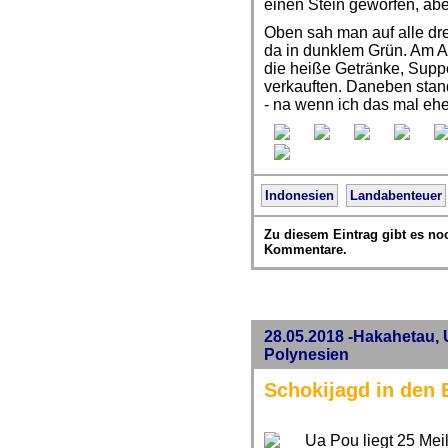
einen Stein geworfen, aber
Oben sah man auf alle dre
da in dunklem Grün. Am A
die heiße Getränke, Sup
verkauften. Daneben stand
- na wenn ich das mal ehe
Indonesien
Landabenteuer
Zu diesem Eintrag gibt es no
Kommentare.
28.05.2018 -Hakahetau,
Polynesien
Schokijagd in den
Ua Pou liegt 25 Mei