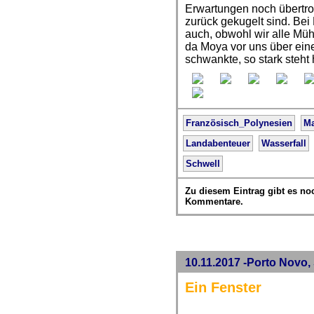
Erwartungen noch übertroff
zurück gekugelt sind. Bei
auch, obwohl wir alle Mü
da Moya vor uns über ein
schwankte, so stark steht 
Französisch_Polynesien
Ma
Landabenteuer
Wasserfall
Schwell
Zu diesem Eintrag gibt es no
Kommentare.
10.11.2017 -Porto Novo,
Ein Fenster