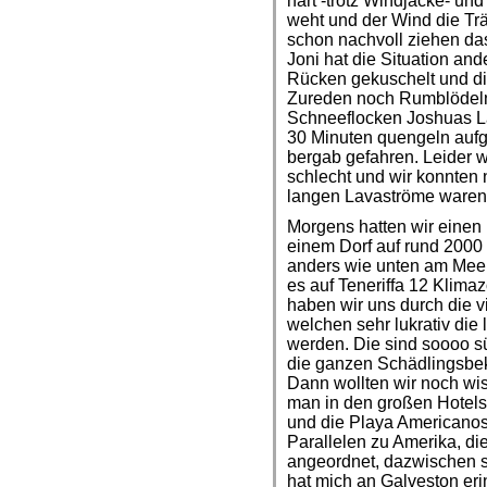
hart -trotz Windjacke- un
weht und der Wind die Trä
schon nachvoll ziehen da
Joni hat die Situation an
Rücken gekuschelt und d
Zureden noch Rumblödeln 
Schneeflocken Joshuas L
30 Minuten quengeln aufg
bergab gefahren. Leider w
schlecht und wir konnten 
langen Lavaströme waren
Morgens hatten wir einen 
einem Dorf auf rund 2000
anders wie unten am Meer
es auf Teneriffa 12 Klim
haben wir uns durch die v
welchen sehr lukrativ di
werden. Die sind soooo sü
die ganzen Schädlingsbe
Dann wollten wir noch wi
man in den großen Hotels
und die Playa Americanos b
Parallelen zu Amerika, die
angeordnet, dazwischen s
hat mich an Galveston eri