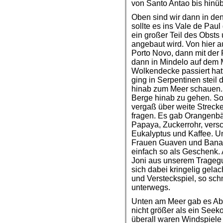
von Santo Antao bis hinü
Oben sind wir dann in den 
sollte es ins Vale de Pau
ein großer Teil des Obst
angebaut wird. Von hier a
Porto Novo, dann mit der
dann in Mindelo auf dem M
Wolkendecke passiert hatt
ging in Serpentinen steil
hinab zum Meer schauen. 
Berge hinab zu gehen. So
vergaß über weite Streck
fragen. Es gab Orangenb
Papaya, Zuckerrohr, ver
Eukalyptus und Kaffee. U
Frauen Guaven und Banane
einfach so als Geschenk. A
Joni aus unserem Tragegur
sich dabei kringelig gela
und Versteckspiel, so sch
unterwegs.
Unten am Meer gab es Ab
nicht größer als ein Seek
überall waren Windspiele