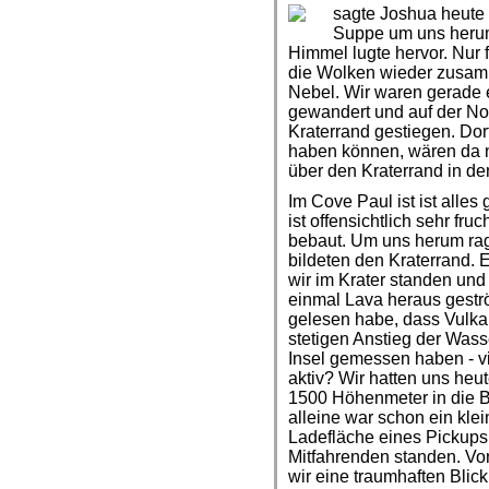
sagte Joshua heute 
Suppe um uns herum 
Himmel lugte hervor. Nur 
die Wolken wieder zusam
Nebel. Wir waren gerade 
gewandert und auf der Nor
Kraterrand gestiegen. Do
haben können, wären da n
über den Kraterrand in den
Im Cove Paul ist ist alle
ist offensichtlich sehr fr
bebaut. Um uns herum rag
bildeten den Kraterrand. 
wir im Krater standen und
einmal Lava heraus geström
gelesen habe, dass Vulka
stetigen Anstieg der Wass
Insel gemessen haben - vi
aktiv? Wir hatten uns heu
1500 Höhenmeter in die B
alleine war schon ein kle
Ladefläche eines Pickups 
Mitfahrenden standen. Von
wir eine traumhaften Blic