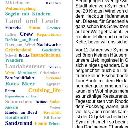
Bedingungen. Wenige Stun
Mittelmeer
Kroatien
Stadthafen von Symi ein. 
Weltumsegelung
bei 20 Knoten Wind von de
Segeln_mit_Kindern
dem Heck zur Hafenmauer
Land_und_Leute
an. Dieses, für Griechenl
ganz schön ins Schwitzen
Einreise
Sturm
Gewitter
auf der Welt gebraucht. Dr
Crew
Reparaturen
Italien
Routine fehlte noch und w
Defekte_an_Bord
Kette, bevor wir uns siche
Nachtwache
Hart_am_Wind
Griechenland
Vor 11 Jahren war Symi no
Geschichte
Instandhaltung
schönen kleinen Häusern 
Schwell
Brücke
Wandern
unsere Lieblingsinsel in
Landabenteuer
sich einiges geändert. Di
Vulkan
hergerichtet, auch die Hä
Werft
Mittelmeer,
Griechenland,
früher kleine Fischerboote
Berufsschifffahrt
Suezkanal
Tour Boote mit dem Heck 
Rotes_Meer
Ägypten
herunter gekommenen Fa
Cruising_life
kaum ein Wohnhaus mehr i
Ratten
es unzählige Restaurants
Reparaturen_an_Bord
Schnorcheln
Tagestouristen von Rhodo
Delfine
Sudan
dem Rückweg waren, pulsi
Ankern
Wetter
viel los, auch nachts kam 
Kinder_an_Bord
Krankheit
ist der Ort jetzt sicherlic
Korallenriff
Rifffische
Symi nicht mehr so beeind
Sandstrand
Flaute
Eritrea
das Dorf seinen Charakter