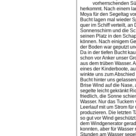
vorherrschenden Süd
herkommt. Nach einem lan
Moya für den Segeltag vor
Bucht lagen mal wieder S
quer im Schiff verteilt, a
Sonnenschirm und die Sch
seinen Platz in den Schap
können. Nach einigem Ger
der Boden war geputzt und
Da in der tiefen Bucht ka
schon vor Anker unser G
aus dem trüben Wasser. 
eines der Kinderboote, a
winkte uns zum Abschied 
Bucht hinter uns gelasse
Brise Wind auf die Nase,
segelte leicht gekränkt 
friedlich, die Sonne schie
Wasser. Nur das Tuckern v
Leerlauf mit um Strom fü
produzieren. Die letzten
so gut vor Wind geschützt
dem Windgenerator gerad
konnten, aber für Wasser r
Stunden am Wasser segelt