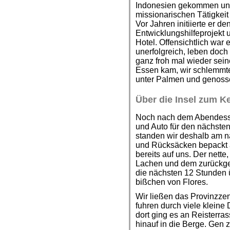
Indonesien gekommen und
missionarischen Tätigkeit
Vor Jahren initiierte er d
Entwicklungshilfeprojekt 
Hotel. Offensichtlich war 
unerfolgreich, leben doch
ganz froh mal wieder sei
Essen kam, wir schlemmte
unter Palmen und genosse
Über die Insel zum K
Noch nach dem Abendesse
und Auto für den nächsten
standen wir deshalb am 
und Rücksäcken bepackt a
bereits auf uns. Der net
Lachen und dem zurückge
die nächsten 12 Stunden ü
bißchen von Flores.
Wir ließen das Provinzze
fuhren durch viele kleine 
dort ging es an Reisterr
hinauf in die Berge. Gen