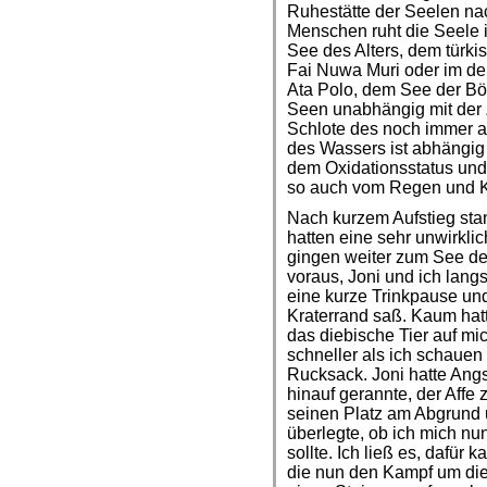
Ruhestätte der Seelen na
Menschen ruht die Seele
See des Alters, dem türk
Fai Nuwa Muri oder im d
Ata Polo, dem See der Bö
Seen unabhängig mit der Z
Schlote des noch immer a
des Wassers ist abhängig
dem Oxidationsstatus un
so auch vom Regen und Kl
Nach kurzem Aufstieg sta
hatten eine sehr unwirklic
gingen weiter zum See des
voraus, Joni und ich lan
eine kurze Trinkpause un
Kraterrand saß. Kaum hat
das diebische Tier auf mi
schneller als ich schaue
Rucksack. Joni hatte An
hinauf gerannte, der Affe 
seinen Platz am Abgrund 
überlegte, ob ich mich n
sollte. Ich ließ es, dafür
die nun den Kampf um die