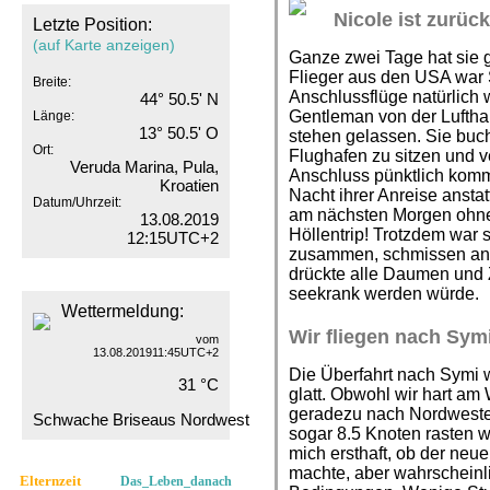
Nicole ist zurück
Letzte Position:
(auf Karte anzeigen)
Ganze zwei Tage hat sie
Flieger aus den USA war 
Breite:
Anschlussflüge natürlich 
44° 50.5' N
Gentleman von der Lufth
Länge:
13° 50.5' O
stehen gelassen. Sie buch
Ort:
Flughafen zu sitzen und 
Veruda Marina, Pula,
Anschluss pünktlich komm
Kroatien
Nacht ihrer Anreise ansta
Datum/Uhrzeit:
am nächsten Morgen ohne
13.08.2019
Höllentrip! Trotzdem war s
12:15UTC+2
zusammen, schmissen ans
drückte alle Daumen und 
seekrank werden würde.
Wettermeldung:
Wir fliegen nach Sym
vom
13.08.201911:45UTC+2
Die Überfahrt nach Symi 
31 °C
glatt. Obwohl wir hart am
geradezu nach Nordwesten
Schwache Briseaus Nordwest
sogar 8.5 Knoten rasten wi
mich ersthaft, ob der neu
machte, aber wahrscheinl
Elternzeit
Das_Leben_danach