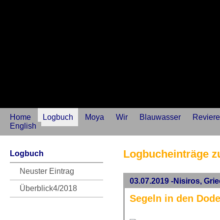
Home
Logbuch
Moya
Wir
Blauwasser
Reviere
English
Logbucheinträge z
Logbuch
Neuster Eintrag
03.07.2019 -Nisiros, Gri
Überblick4/2018
Segeln in den Dod