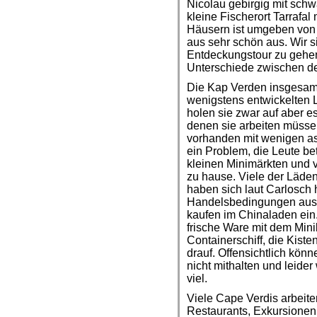
Nicolau gebirgig mit sch
kleine Fischerort Tarrafal
Häusern ist umgeben von
aus sehr schön aus. Wir s
Entdeckungstour zu gehen
Unterschiede zwischen den
Die Kap Verden insgesam
wenigstens entwickelten 
holen sie zwar auf aber e
denen sie arbeiten müssen,
vorhanden mit wenigen asph
ein Problem, die Leute bet
kleinen Minimärkten und v
zu hause. Viele der Läden
haben sich laut Carlosch 
Handelsbedingungen ausg
kaufen im Chinaladen ein.
frische Ware mit dem Mini
Containerschiff, die Kiste
drauf. Offensichtlich kön
nicht mithalten und leide
viel.
Viele Cape Verdis arbeite
Restaurants, Exkursionen