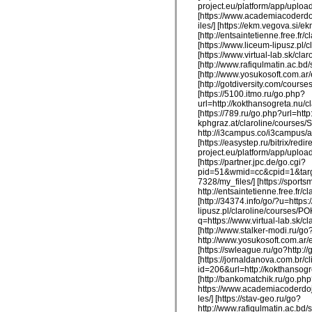
project.eu/platform/app/upload
[https://www.academiacoderdo
iles/] [https://ekm.vegova.si/
[http://entsaintetienne.free.
[https://www.liceum-lipusz.pl
[https://www.virtual-lab.sk/c
[http://www.rafiqulmatin.ac.
[http://www.yosukosoft.com.a
[http://gotdiversity.com/cour
[https://5100.itmo.ru/go.php?
url=http://kokthansogreta.nu/
[https://789.ru/go.php?url=http
kphgraz.at/claroline/courses/S
http://i3campus.co/i3campus/a
[https://easystep.ru/bitrix/red
project.eu/platform/app/upload
[https://partner.jpc.de/go.cgi?
pid=51&wmid=cc&cpid=1&targe
7328/my_files/] [https://sports
http://entsaintetienne.free.f
[http://34374.info/go/?u=https
lipusz.pl/claroline/courses/PO
q=https://www.virtual-lab.sk
[http://www.stalker-modi.ru/go
http://www.yosukosoft.com.ar
[https://swleague.ru/go?http:
[https://jornaldanova.com.br/c
id=206&url=http://kokthansog
[http://bankomatchik.ru/go.ph
https://www.academiacoderdoj
les/] [https://stav-geo.ru/go?
http://www.rafiqulmatin.ac.b