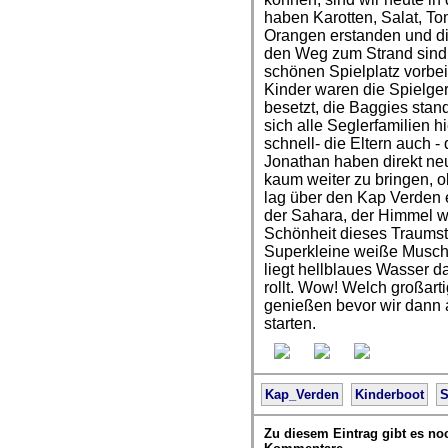
haben Karotten, Salat, T
Orangen erstanden und die
den Weg zum Strand sind 
schönen Spielplatz vorbe
Kinder waren die Spielger
besetzt, die Baggies stand
sich alle Seglerfamilien hi
schnell- die Eltern auch 
Jonathan haben direkt n
kaum weiter zu bringen, o
lag über den Kap Verden 
der Sahara, der Himmel wa
Schönheit dieses Traumst
Superkleine weiße Musche
liegt hellblaues Wasser d
rollt. Wow! Welch großart
genießen bevor wir dann a
starten.
Kap_Verden
Kinderboot
S
Zu diesem Eintrag gibt es no