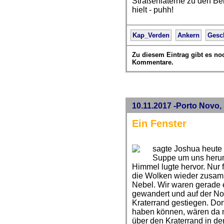
Straßenlaterne zu den Ber
hielt - puhh!
Kap_Verden
Ankern
Gesc
Zu diesem Eintrag gibt es no
Kommentare.
10.11.2017 -Porto Novo,
Ein Fenster
sagte Joshua heute 
Suppe um uns herum 
Himmel lugte hervor. Nur 
die Wolken wieder zusam
Nebel. Wir waren gerade 
gewandert und auf der Nor
Kraterrand gestiegen. Do
haben können, wären da n
über den Kraterrand in den