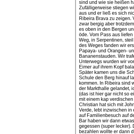
sind und wie sie heißen h
Zufälligerweise stiegen w
aus und er ließ es sich 
Ribeira Brava zu zeigen. 
zwar bergig aber trotzdem 
es oben in den Bergen und
öde. Vom Pass aus liefen 
Weg, in Serpentinen, steil
des Weges fanden wir ers
Papaya- und Orangen- u
Bananenstauden. Wir traf
Unterwegs wurden wir von 
Eimer auf ihrem Kopf bal
Später kamen uns die Sch
Schule den Berg hinauf 
kommen. In Ribeira sind 
der Markthalle gelandet,
(das ist hier gar nicht so
mit einem kap verdischen
Christian hat sich mit Joh
Verde, lebt inzwischen i
auf Familienbesuch auf de
Bar haben wir dann etwas 
gegessen (super lecker). 
bezahlen wollte er dann 