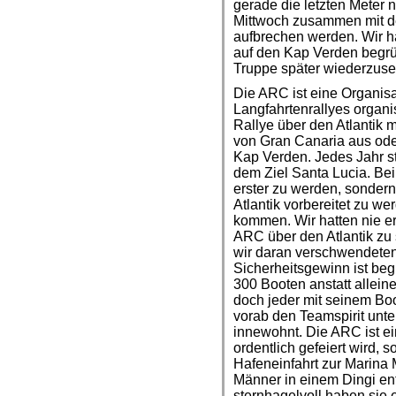
gerade die letzten Meter
Mittwoch zusammen mit de
aufbrechen werden. Wir h
auf den Kap Verden begrüß
Truppe später wiederzus
Die ARC ist eine Organisa
Langfahrtenrallyes organis
Rallye über den Atlantik m
von Gran Canaria aus ode
Kap Verden. Jedes Jahr st
dem Ziel Santa Lucia. Bei
erster zu werden, sonder
Atlantik vorbereitet zu 
kommen. Wir hatten nie er
ARC über den Atlantik zu
wir daran verschwendeten
Sicherheitsgewinn ist be
300 Booten anstatt allein
doch jeder mit seinem Boo
vorab den Teamspirit unt
innewohnt. Die ARC ist e
ordentlich gefeiert wird,
Hafeneinfahrt zur Marina
Männer in einem Dingi en
sternhagelvoll haben sie 