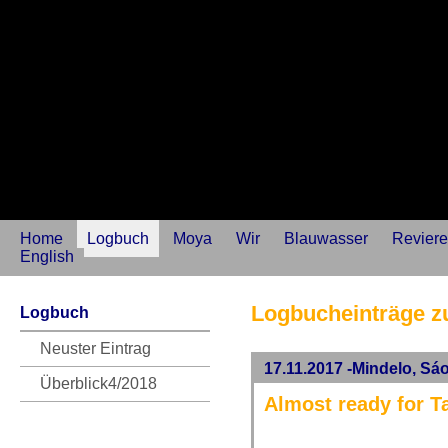
Home
Logbuch
Moya
Wir
Blauwasser
Reviere
English
Logbucheinträge 
Logbuch
Neuster Eintrag
17.11.2017 -Mindelo, Sá
Überblick4/2018
Almost ready for Ta