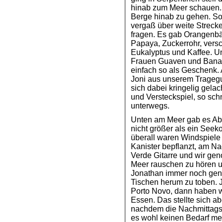
hinab zum Meer schauen. 
Berge hinab zu gehen. So
vergaß über weite Streck
fragen. Es gab Orangenb
Papaya, Zuckerrohr, ver
Eukalyptus und Kaffee. U
Frauen Guaven und Banane
einfach so als Geschenk. A
Joni aus unserem Tragegur
sich dabei kringelig gela
und Versteckspiel, so sch
unterwegs.
Unten am Meer gab es Ab
nicht größer als ein Seek
überall waren Windspiele
Kanister bepflanzt, am Na
Verde Gitarre und wir gen
Meer rauschen zu hören 
Jonathan immer noch gen
Tischen herum zu toben. J
Porto Novo, dann haben w
Essen. Das stellte sich ab
nachdem die Nachmittagsf
es wohl keinen Bedarf meh