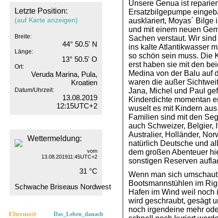
Unsere Genua ist reparier
Letzte Position:
Ersatzbilgepumpe eingebau
(auf Karte anzeigen)
ausklariert, Moyas´ Bilge 
und mit einem neuen Gemü
Breite:
Sachen verstaut. Wir sind
44° 50.5' N
ins kalte Atlantikwasser 
Länge:
so schön sein muss. Die 
13° 50.5' O
erst haben sie mit den b
Ort:
Medina von der Balu auf 
Veruda Marina, Pula,
waren die außer Sichtwei
Kroatien
Datum/Uhrzeit:
Jana, Michel und Paul gefe
13.08.2019
Kinderdichte momentan en
12:15UTC+2
wuselt es mit Kindern aus 
Familien sind mit den Seg
auch Schweizer, Belgier, I
Australier, Holländer, N
Wettermeldung:
natürlich Deutsche und alle 
vom
dem großen Abenteuer hie
13.08.201911:45UTC+2
sonstigen Reserven aufla
31 °C
Wenn man sich umschaut, 
Bootsmannstühlen im Rigg
Schwache Briseaus Nordwest
Hafen im Wind weil noch 
wird geschraubt, gesägt 
noch irgendeine mehr oder
Elternzeit
Das_Leben_danach