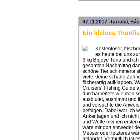
07.11.2017 -Tarrafal, Sá
Ein kleines Thunfi
Kostenloser, frisch
es heute bei uns zu
3 kg Bigeye Tuna und ich
gesamten Nachmittag dami
schöne Tier schimmerte si
viele kleine scharfe Zähn
fächerartig aufklappen. 
Cruisers´ Fishing Guide 
durcharbeitete wie man s
ausblutet, ausnimmt und fi
und versuchte die Anweis
befolgen. Dabei war ich wa
Anker lagen und ich nicht
und Welle meinen ersten g
wäre mir dort entweder d
Messer oder letzteres wär
gelandet. Vermutlich ist es