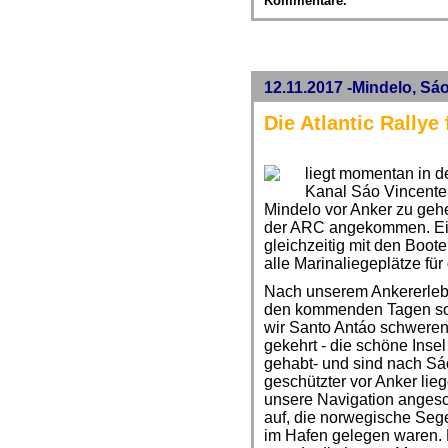
Kommentare.
12.11.2017 -Mindelo, Sá
Die Atlantic Rallye
liegt momentan in d
Kanal Sáo Vincente 
Mindelo vor Anker zu geh
der ARC angekommen. Eig
gleichzeitig mit den Boot
alle Marinaliegeplätze für
Nach unserem Ankererlebn
den kommenden Tagen sog
wir Santo Antáo schwere
gekehrt - die schöne Insel
gehabt- und sind nach Sá
geschützter vor Anker lie
unsere Navigation angesch
auf, die norwegische Sege
im Hafen gelegen waren. 