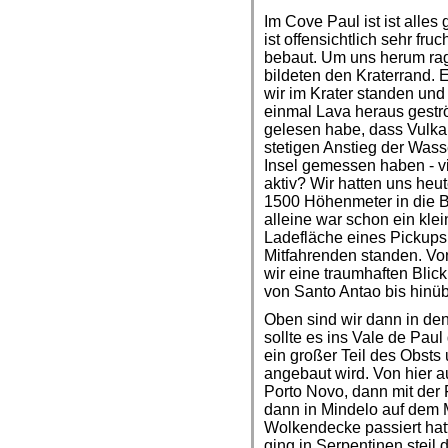
Im Cove Paul ist ist alle
ist offensichtlich sehr fr
bebaut. Um uns herum rag
bildeten den Kraterrand. 
wir im Krater standen und
einmal Lava heraus geström
gelesen habe, dass Vulka
stetigen Anstieg der Wass
Insel gemessen haben - vi
aktiv? Wir hatten uns heu
1500 Höhenmeter in die B
alleine war schon ein kle
Ladefläche eines Pickups 
Mitfahrenden standen. Von
wir eine traumhaften Blic
von Santo Antao bis hinü
Oben sind wir dann in den 
sollte es ins Vale de Pau
ein großer Teil des Obst
angebaut wird. Von hier a
Porto Novo, dann mit der
dann in Mindelo auf dem M
Wolkendecke passiert hatt
ging in Serpentinen steil