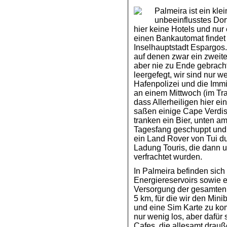
Palmeira ist ein kl
unbeeinflusstes Dor
hier keine Hotels und nur
einen Bankautomat findet
Inselhauptstadt Espargos.
auf denen zwar ein zweit
aber nie zu Ende gebracht
leergefegt, wir sind nur
Hafenpolizei und die Immi
an einem Mittwoch (im Tr
dass Allerheiligen hier ein
saßen einige Cape Verdi
tranken ein Bier, unten a
Tagesfang geschuppt und
ein Land Rover von Tui du
Ladung Touris, die dann
verfrachtet wurden.
In Palmeira befinden sich
Energiereservoirs sowie 
Versorgung der gesamten I
5 km, für die wir den M
und eine Sim Karte zu ko
nur wenig los, aber dafür
Cafes, die allesamt drau