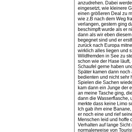
anzudrehen. Dabei werden
eingesetzt, wie kleinere
einen größeren Deal zu ma
wie z.B nach dem Weg fra
verlangen, gestern ging d
beschimpft wurde als er ni
dann als wir eben diesem
begegnet sind und er ersth
zurück nach Europa mitneh
wirklich alles liegen und
Wildfremden in See zu st
schon wie der Hase läuft,
Schaufel gerne haben und 
Später kamen dann noch a
bedienten und nicht sehr
Spielen die Sachen wiede
kam dann ein Junge der e
an meine Tasche ging, di
dann die Wasserflasche, u
merkte dass keine Limo so
Ich gab ihm eine Banane, 
er noch eine und rief sein
Menschen leid und hoffe d
Verhalten auf lange Sicht
normalerweise von Tourist