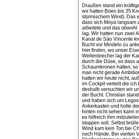
Draußen stand ein kräftig
wir hatten Böen bis 35 Kno
stürmischem Wind). Das e
dass sich Moya langsam 
arbeitete und das obwohl
lag. Wir hatten nun zwei A
Kanal de Sáo Vincente kr
Bucht vor Mindelo zu anke
hier finden, wo unser Eis
Wellenbrecher lag der Kan
durch die Düse, so dass a
Schaumkronen hatten, so 
man nicht gerade Ambition
hatten wir heute nicht, a
im Cockpit verteilt die i
deshalb versuchten wir un
der Bucht. Christian stan
und haben sich um Legos 
Ankerkasten und holte de
hinten nicht sehen kann in
es hilfreich ihm mitzuteil
stoppen soll. Selbst brüll
Wind kam kein Ton bei Ch
noch Hände. Bei vierten V