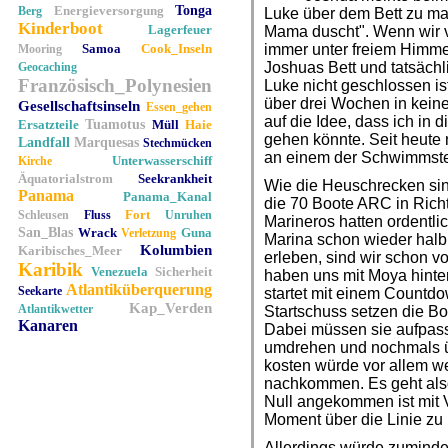
Energieversorgung
Tonga
Berg
Luke über dem Bett zu ma
Kinderboot
Lagerfeuer
Mama duscht". Wenn wir v
Samoa
Cook_Inseln
immer unter freiem Himme
Mooring
Joshuas Bett und tatsäch
Geocaching
Französisch_Polynesien
Luke nicht geschlossen ist
über drei Wochen in keine
Gesellschaftsinseln
Essen_gehen
auf die Idee, dass ich in 
Ersatzteile
Tuamotus
Müll
Haie
gehen könnte. Seit heute n
Landfall
Marquesas
Stechmücken
an einem der Schwimmst
Unterwasserschiff
Kirche
Äquatorialstrom
Seekrankheit
Wie die Heuschrecken sind
Panama
Panama_Kanal
die 70 Boote ARC in Richt
Fort
Schleusen
Fluss
Unruhen
Marineros hatten ordentlic
San_Blas
Wrack
Guna
Verletzung
Marina schon wieder halb v
Kolumbien
Karibisches_Meer
erleben, sind wir schon v
Karibik
Venezuela
Sicherheit
haben uns mit Moya hinter 
Atlantiküberquerung
Seekarte
startet mit einem Countd
Kap_Verden
Atlantikwetter
Startschuss setzen die Bo
Kanaren
Dabei müssen sie aufpass
umdrehen und nochmals übe
kosten würde vor allem w
nachkommen. Es geht als
Null angekommen ist mit 
Moment über die Linie z
Allerdings würde zumindes