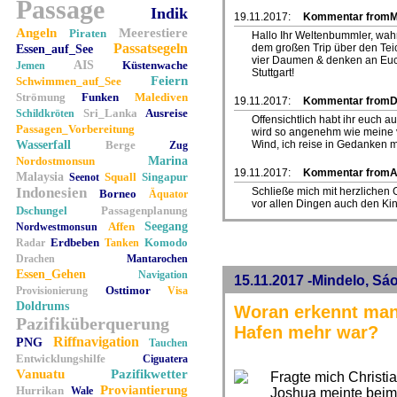
Passage
Indik
19.11.2017:
Kommentar fromMa
Angeln
Meerestiere
Piraten
Hallo Ihr Weltenbummler, wahr
Passatsegeln
dem großen Trip über den Teic
Essen_auf_See
vier Daumen & denken an Euch
AIS
Küstenwache
Jemen
Stuttgart!
Feiern
Schwimmen_auf_See
Strömung
Funken
Malediven
19.11.2017:
Kommentar fromD
Sri_Lanka
Ausreise
Schildkröten
Offensichtlich habt ihr euch a
Passagen_Vorbereitung
wird so angenehm wie meine vo
Wasserfall
Berge
Wind, ich reise in Gedanken m
Zug
Nordostmonsun
Marina
19.11.2017:
Kommentar fromA
Malaysia
Squall
Singapur
Seenot
Indonesien
Schließe mich mit herzlichen
Borneo
Äquator
vor allen Dingen auch den Kin
Dschungel
Passagenplanung
Affen
Seegang
Nordwestmonsun
Erdbeben
Komodo
Radar
Tanken
Drachen
Mantarochen
Essen_Gehen
Navigation
15.11.2017 -Mindelo, Sá
Osttimor
Provisionierung
Visa
Doldrums
Woran erkennt man
Pazifiküberquerung
Hafen mehr war?
Riffnavigation
PNG
Tauchen
Entwicklungshilfe
Ciguatera
Vanuatu
Pazifikwetter
Fragte mich Christi
Proviantierung
Hurrikan
Wale
Joshua meinte beim 