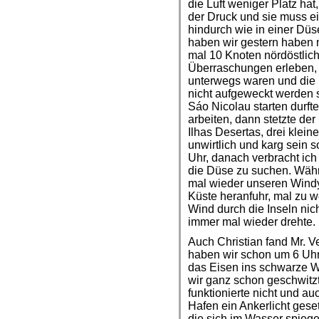
die Luft weniger Platz hat
der Druck und sie muss ei
hindurch wie in einer Düse
haben wir gestern haben n
mal 10 Knoten nördöstlic
Überraschungen erleben, z
unterwegs waren und die 
nicht aufgeweckt werden s
Sáo Nicolau starten durft
arbeiten, dann stetzte der
Ilhas Desertas, drei klein
unwirtlich und karg sein 
Uhr, danach verbracht i
die Düse zu suchen. Währe
mal wieder unseren Wind
Küste heranfuhr, mal zu w
Wind durch die Inseln nic
immer mal wieder drehte.
Auch Christian fand Mr. V
haben wir schon um 6 Uhr
das Eisen ins schwarze Wa
wir ganz schon geschwitz
funktionierte nicht und au
Hafen ein Ankerlicht gese
die sich im Wasser spieg