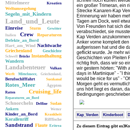
schnell noch kuriert werd
Mittelmeer
Kroatien
ein großer Trimeran, ein r
Weltumsegelung
Strecke Kanaren-Kap Verd
Segeln_mit_Kindern
Erinnerung wir haben mehr
Land_und_Leute
Tagen am Dock, weil etwa
Von Freunden hat sich die
Einreise
Sturm
Gewitter
verabschiedet, sie musste
Crew
Reparaturen
Italien
Kap Verden anzukommen. 
Defekte_an_Bord
Anker vorne komplett den
Nachtwache
Hart_am_Wind
aufgerissen hat und die 
Griechenland
Geschichte
geflickt wurde. Je mehr w
Instandhaltung
Schwell
Brücke
Geschichten von Pleiten 
Wandern
richtig froh, dass wir so 
Landabenteuer
wir gestern hörten: "With a
Vulkan
days in Martinique" - "I t
Werft
Mittelmeer,
Griechenland,
would be nice for us" - "O
Berufsschifffahrt
Suezkanal
Morgen geht es vermutlich
Rotes_Meer
Ägypten
uns hört liegt es daran, 
Cruising_life
Ratten
Bedingungen geschrieben
Reparaturen_an_Bord
Schnorcheln
Delfine
Sudan
Ankern
Wetter
Kinder_an_Bord
Krankheit
Kap_Verden
Kinderboot
D
Korallenriff
Rifffische
Sandstrand
Flaute
Eritrea
Zu diesem Eintrag gibt es3K