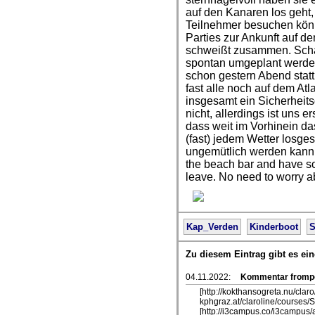
auf den Kanaren los geht,
Teilnehmer besuchen könn
Parties zur Ankunft auf d
schweißt zusammen. Schad
spontan umgeplant werden 
schon gestern Abend statt
fast alle noch auf dem At
insgesamt ein Sicherheits
nicht, allerdings ist uns e
dass weit im Vorhinein da
(fast) jedem Wetter losge
ungemütlich werden kann. 
the beach bar and have s
leave. No need to worry a
Kap_Verden
Kinderboot
S
Zu diesem Eintrag gibt es e
04.11.2022:
Kommentar fromp
[http://kokthansogreta.nu/clar
kphgraz.at/claroline/courses
[http://i3campus.co/i3campus/