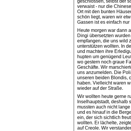
geschlossen, selbst der 
verwaist - nur die Chines
Ort mit den bunten Häuser
schön liegt, waren wir et
Gassen ist es einfach nur
Heute morgen war dann al
Dingi übersetzten wurden 
empfangen, die uns wild 
unterstützen wollten. In 
und machten ihre Erledig
hupten um genügend Leute 
wo gestern noch graue F
Geschäfte. Wir marschiert
uns anzumelden. Die Poli
unseren beiden Blondis, 
haben. Vielleicht waren 
wieder auf der Straße.
Wir wollten heute gerne n
Inselhauptstadt, deshalb 
mussten auch nicht lange 
und es hinauf in die Berge
ein, der sich sichtlich fr
wollten. Er lächelte, zei
auf Creole. Wir verstanden