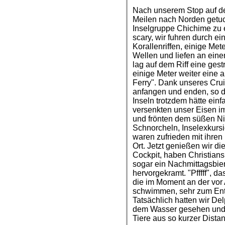
Nach unserem Stop auf d
Meilen nach Norden getuc
Inselgruppe Chichime zu 
scary, wir fuhren durch e
Korallenriffen, einige Met
Wellen und liefen an eine
lag auf dem Riff eine ges
einige Meter weiter eine a
Ferry". Dank unseres Crui
anfangen und enden, so d
Inseln trotzdem hätte einf
versenkten unser Eisen i
und frönten dem süßen Ni
Schnorcheln, Inselexkurs
waren zufrieden mit ihren
Ort. Jetzt genießen wir d
Cockpit, haben Christian
sogar ein Nachmittagsbie
hervorgekramt. "Pfffff", d
die im Moment an der vor
schwimmen, sehr zum Ent
Tatsächlich hatten wir De
dem Wasser gesehen und e
Tiere aus so kurzer Dist