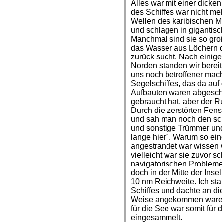
Alles war mit einer dicke
des Schiffes war nicht me
Wellen des karibischen M
und schlagen in gigantis
Manchmal sind sie so groß
das Wasser aus Löchern 
zurück sucht. Nach einige
Norden standen wir bereits
uns noch betroffener mach
Segelschiffes, das da auf 
Aufbauten waren abgeschr
gebraucht hat, aber der Ru
Durch die zerstörten Fen
und sah man noch den sc
und sonstige Trümmer und 
lange hier". Warum so ei
angestrandet war wissen wi
vielleicht war sie zuvor
navigatorischen Problemen
doch in der Mitte der Inse
10 nm Reichweite. Ich st
Schiffes und dachte an die
Weise angekommen waren.
für die See war somit für
eingesammelt.