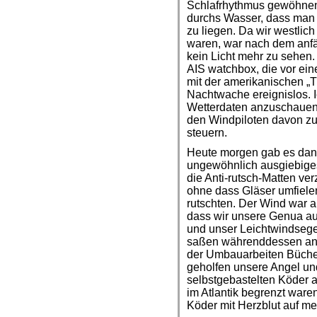
Schlafrhythmus gewöhnen 
durchs Wasser, dass man 
zu liegen. Da wir westlich
waren, war nach dem anfä
kein Licht mehr zu sehen
AIS watchbox, die vor eine
mit der amerikanischen „T
Nachtwache ereignislos. I
Wetterdaten anzuschauen
den Windpiloten davon zu
steuern.
Heute morgen gab es dan
ungewöhnlich ausgiebiges
die Anti-rutsch-Matten ve
ohne dass Gläser umfielen
rutschten. Der Wind war
dass wir unsere Genua a
und unser Leichtwindsege
saßen währenddessen ang
der Umbauarbeiten Büche
geholfen unsere Angel un
selbstgebastelten Köder 
im Atlantik begrenzt waren
Köder mit Herzblut auf me