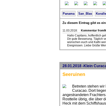
Panama
San_Blas
Koralle
Zu diesem Eintrag gibt es e
11.03.2018:
Kommentar fromM
Hallo Capitano, hoffentlich 
Dir gute Besserung. Täglich v
wünschen euch und Kathi weit
Ereignissen. Liebe Grüße We
28.01.2018 -Klein Curac
Seeruinen
Betreten stehen wir
Curacao. Dort liege
angestrandeten Frachters
Rostteile übrig, die über 
Heck mit dem Schiffshaus