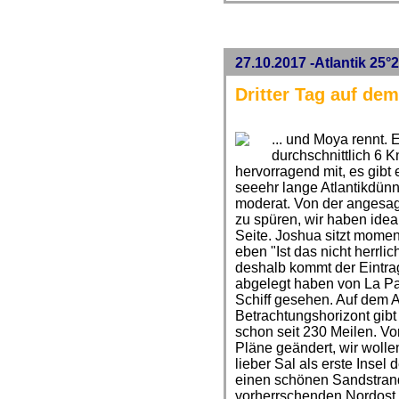
27.10.2017 -Atlantik 25°
Dritter Tag auf dem 
... und Moya rennt. 
durchschnittlich 6 Kn
hervorragend mit, es gibt
seeehr lange Atlantikdün
moderat. Von der angesag
zu spüren, wir haben ide
Seite. Joshua sitzt mome
eben "Ist das nicht herrli
deshalb kommt der Eintra
abgelegt haben von La Pa
Schiff gesehen. Auf dem A
Betrachtungshorizont gibt 
schon seit 230 Meilen. V
Pläne geändert, wir wolle
lieber Sal als erste Insel
einen schönen Sandstrand
vorherrschenden Nordost 