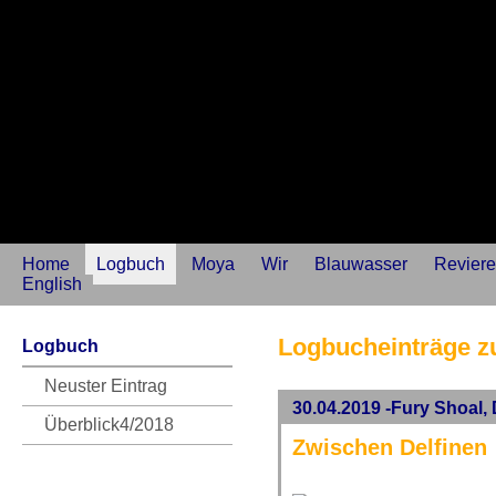
Home
Logbuch
Moya
Wir
Blauwasser
Reviere
English
Logbucheinträge z
Logbuch
Neuster Eintrag
30.04.2019 -Fury Shoal,
Überblick4/2018
Zwischen Delfinen