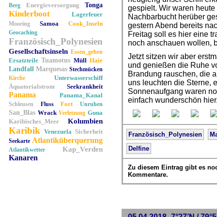
Energieversorgung
Tonga
Berg
gespielt. Wir waren heute
Kinderboot
Lagerfeuer
Nachbarbucht herüber ge
Samoa
Cook_Inseln
Mooring
gestern Abend bereits n
Geocaching
Freitag soll es hier eine t
Französisch_Polynesien
noch anschauen wollen, be
Gesellschaftsinseln
Essen_gehen
Jetzt sitzen wir aber erstm
Ersatzteile
Tuamotus
Müll
Haie
und genießen die Ruhe vor
Landfall
Marquesas
Stechmücken
Brandung rauschen, die an
Unterwasserschiff
Kirche
uns leuchten die Sterne, e
Äquatorialstrom
Seekrankheit
Sonnenaufgang waren noch
Panama
Panama_Kanal
einfach wunderschön hier
Fort
Schleusen
Fluss
Unruhen
San_Blas
Wrack
Guna
Verletzung
Kolumbien
Karibisches_Meer
Karibik
Venezuela
Sicherheit
Französisch_Polynesien
Ma
Atlantiküberquerung
Seekarte
Delfine
Kap_Verden
Atlantikwetter
Kanaren
Zu diesem Eintrag gibt es no
Kommentare.
05.04.2018 -7°27’N / 79°5