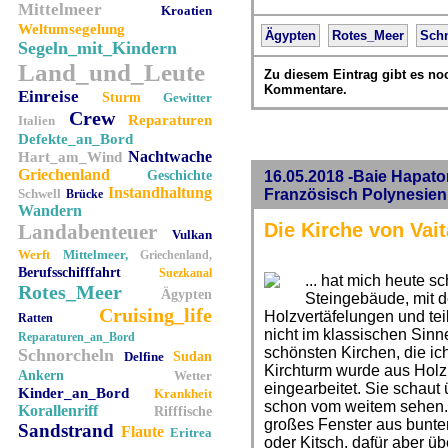
Mittelmeer
Kroatien
Weltumsegelung
Ägypten
Rotes_Meer
Sch
Segeln_mit_Kindern
Land_und_Leute
Zu diesem Eintrag gibt es no
Kommentare.
Einreise
Sturm
Gewitter
Crew
Reparaturen
Italien
Defekte_an_Bord
Nachtwache
Hart_am_Wind
Griechenland
Geschichte
16.05.2018 -Baie Hapato
Instandhaltung
Schwell
Französisch Polynesien
Brücke
Wandern
Die Kirche von Vait
Landabenteuer
Vulkan
Werft
Mittelmeer,
Griechenland,
Berufsschifffahrt
Suezkanal
... hat mich heute s
Rotes_Meer
Ägypten
Steingebäude, mit 
Cruising_life
Holzvertäfelungen und tei
Ratten
nicht im klassischen Sinne
Reparaturen_an_Bord
schönsten Kirchen, die ic
Schnorcheln
Delfine
Sudan
Kirchturm wurde aus Holz 
Ankern
Wetter
eingearbeitet. Sie schaut
Kinder_an_Bord
Krankheit
schon vom weitem sehen. I
Korallenriff
Rifffische
großes Fenster aus bunte
Sandstrand
Flaute
Eritrea
oder Kitsch, dafür aber ü