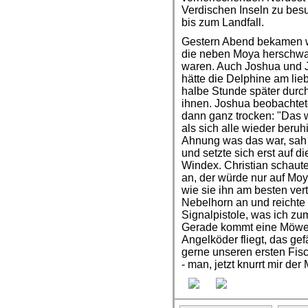
Verdischen Inseln zu besu
bis zum Landfall.
Gestern Abend bekamen w
die neben Moya herschwam
waren. Auch Joshua und J
hätte die Delphine am lie
halbe Stunde später durc
ihnen. Joshua beobachtet
dann ganz trocken: "Das w
als sich alle wieder beruh
Ahnung was das war, sah 
und setzte sich erst auf d
Windex. Christian schaute
an, der würde nur auf Moy
wie sie ihn am besten ver
Nebelhorn an und reichte 
Signalpistole, was ich zu
Gerade kommt eine Möwe u
Angelköder fliegt, das gef
gerne unseren ersten Fi
- man, jetzt knurrt mir der