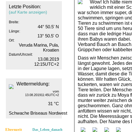
Wow! Ich hätte niem
Letzte Position:
wirklich mit einer 
(auf Karte anzeigen)
war schon immer super, d
schwimmen, springen und
Breite:
Tieren zu schwimmen ist e
44° 50.5' N
50 Tiere sind um uns he
Länge:
dass man die ledrige Hau
13° 50.5' O
ihren Babys waren dabei.
Ort:
Verband Bauch an Bauch. 
Veruda Marina, Pula,
Grüppchen oder kabbelten
Kroatien
Datum/Uhrzeit:
Dass wir Menschen zwisc
13.08.2019
längst gewohnt. Jedes der
12:15UTC+2
in der Lagune lagen, setz
Wasser, damit diese die 
können. Wir hatten Glück, 
Wettermeldung:
tuckerten, waren wir zuers
Tiere teilen. Der Mensche
vom
dass wir zurück zu Moya f
13.08.201911:45UTC+2
munter weiter zwischen d
31 °C
geschwommen. Ganz ohne 
anfüttern wissen wir nich
Schwache Briseaus Nordwest
nicht. Die Meeressäuger so
aufhalten. Der Name des Ri
Elternzeit
Das_Leben_danach