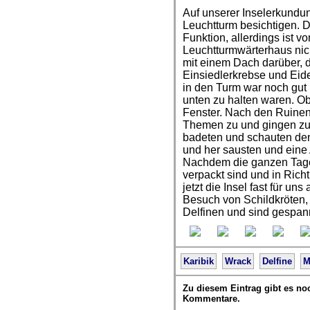
Auf unserer Inselerkundu
Leuchtturm besichtigen. De
Funktion, allerdings ist v
Leuchtturmwärterhaus nic
mit einem Dach darüber, d
Einsiedlerkrebse und Eid
in den Turm war noch gut 
unten zu halten waren. Ob
Fenster. Nach den Ruinen
Themen zu und gingen zu
badeten und schauten den 
und her sausten und eine 
Nachdem die ganzen Tages
verpackt sind und in Ric
jetzt die Insel fast für un
Besuch von Schildkröten,
Delfinen und sind gespann
Karibik
Wrack
Delfine
M
Zu diesem Eintrag gibt es no
Kommentare.