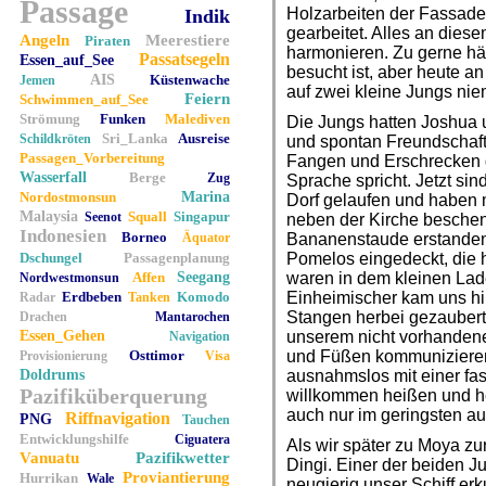
Passage
Holzarbeiten der Fassade 
Indik
gearbeitet. Alles an dies
Angeln
Meerestiere
Piraten
harmonieren. Zu gerne hä
Passatsegeln
Essen_auf_See
besucht ist, aber heute a
AIS
Küstenwache
Jemen
auf zwei kleine Jungs ni
Feiern
Schwimmen_auf_See
Strömung
Funken
Malediven
Die Jungs hatten Joshua 
Sri_Lanka
Ausreise
Schildkröten
und spontan Freundschaft
Passagen_Vorbereitung
Fangen und Erschrecken 
Wasserfall
Berge
Zug
Sprache spricht. Jetzt sin
Nordostmonsun
Marina
Dorf gelaufen und haben
Malaysia
Squall
Singapur
Seenot
neben der Kirche beschen
Indonesien
Borneo
Äquator
Bananenstaude erstanden
Dschungel
Passagenplanung
Pomelos eingedeckt, die 
Affen
Seegang
waren in dem kleinen Lad
Nordwestmonsun
Erdbeben
Komodo
Einheimischer kam uns hint
Radar
Tanken
Stangen herbei gezaubert,
Drachen
Mantarochen
Essen_Gehen
unserem nicht vorhandene
Navigation
Osttimor
und Füßen kommunizieren 
Provisionierung
Visa
Doldrums
ausnahmslos mit einer fas
Pazifiküberquerung
willkommen heißen und he
auch nur im geringsten auf
Riffnavigation
PNG
Tauchen
Entwicklungshilfe
Ciguatera
Als wir später zu Moya zur
Vanuatu
Pazifikwetter
Dingi. Einer der beiden 
Proviantierung
Hurrikan
Wale
neugierig unser Schiff er