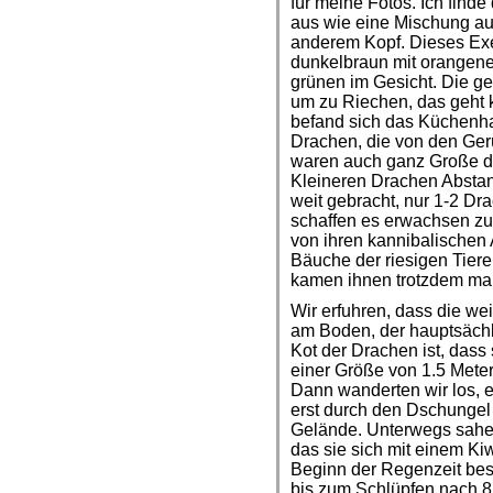
für meine Fotos. Ich find
aus wie eine Mischung au
anderem Kopf. Dieses Exe
dunkelbraun mit orangen
grünen im Gesicht. Die g
um zu Riechen, das geht k
befand sich das Küchenh
Drachen, die von den Ge
waren auch ganz Große da
Kleineren Drachen Abstand
weit gebracht, nur 1-2 Dr
schaffen es erwachsen zu 
von ihren kannibalischen
Bäuche der riesigen Tiere 
kamen ihnen trotzdem mal 
Wir erfuhren, dass die w
am Boden, der hauptsäch
Kot der Drachen ist, das
einer Größe von 1.5 Mete
Dann wanderten wir los, e
erst durch den Dschungel 
Gelände. Unterwegs sahen
das sie sich mit einem Kiw
Beginn der Regenzeit besc
bis zum Schlüpfen nach 