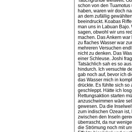
Tauchgründe weltweit. Ob
schon von den Tuamotus 
haben, waren wir doch n
an dem zufällig gewählte
beeindruckt. Koabas Riffe
man uns in Labuan Bajo. 
sagen, obwohl wir uns red
machen. Das Ankern war be
zu flaches Wasser war zu
mehreren Versuchen endli
nicht zu denken. Das Was
einer Schleuse. Joshi fra
Tatsächlich sah es so aus
hindurch. Ich versuchte d
gab noch auf, bevor ich d
das Wasser mich in komple
drückte. Es fühlte sich so
geschleppt. Hätte ich losg
Rettungsaktion starten m
anzuschwimmen wäre selbs
gewesen. Da die Inselwel
zum indischen Ozean ist, 
zwischen den Inseln gere
überrascht, da nur wenig
die Strömung noch mit uns