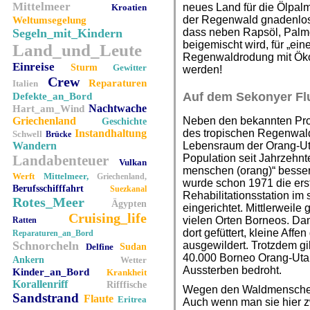
Mittelmeer
neues Land für die Ölpal
Kroatien
der Regenwald gnadenlos 
Weltumsegelung
Segeln_mit_Kindern
dass neben Rapsöl, Palm
beigemischt wird, für „ein
Land_und_Leute
Regenwaldrodung mit Ökos
Einreise
Sturm
Gewitter
werden!
Crew
Reparaturen
Italien
Auf dem Sekonyer Fl
Defekte_an_Bord
Nachtwache
Hart_am_Wind
Griechenland
Neben den bekannten Pro
Geschichte
Instandhaltung
des tropischen Regenwald
Schwell
Brücke
Wandern
Lebensraum der Orang-Uta
Landabenteuer
Population seit Jahrzehnt
Vulkan
menschen (orang)“ besser
Werft
Mittelmeer,
Griechenland,
wurde schon 1971 die ers
Berufsschifffahrt
Suezkanal
Rehabilitationsstation im
Rotes_Meer
Ägypten
eingerichtet. Mittlerweile 
Cruising_life
vielen Orten Borneos. Dam
Ratten
dort gefüttert, kleine Aff
Reparaturen_an_Bord
Schnorcheln
ausgewildert. Trotzdem g
Delfine
Sudan
40.000 Borneo Orang-Utan
Ankern
Wetter
Aussterben bedroht.
Kinder_an_Bord
Krankheit
Korallenriff
Rifffische
Wegen den Waldmenschen
Sandstrand
Flaute
Eritrea
Auch wenn man sie hier zw