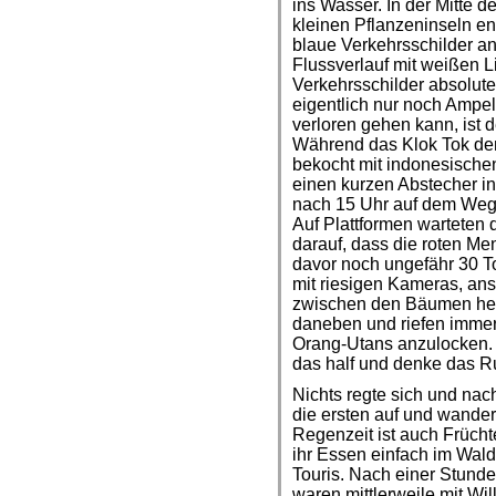
ins Wasser. In der Mitte
kleinen Pflanzeninseln e
blaue Verkehrsschilder a
Flussverlauf mit weißen L
Verkehrsschilder absolut
eigentlich nur noch Ampel
verloren gehen kann, ist 
Während das Klok Tok dem
bekocht mit indonesische
einen kurzen Abstecher i
nach 15 Uhr auf dem Weg z
Auf Plattformen warteten
darauf, dass die roten 
davor noch ungefähr 30 T
mit riesigen Kameras, ansch
zwischen den Bäumen her
daneben und riefen immer
Orang-Utans anzulocken. I
das half und denke das Ru
Nichts regte sich und na
die ersten auf und wander
Regenzeit ist auch Früchte
ihr Essen einfach im Wal
Touris. Nach einer Stunde
waren mittlerweile mit Wil