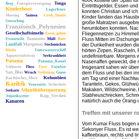
400€ kostete der Spaß für
Energieversorgung
Tonga
Berg
Eintrittsgelder, Essen un
Kinderboot
Lagerfeuer
konnten Christian und ich
Samoa
Cook_Inseln
Mooring
Kinder fanden das Hausb
Geocaching
große Matratzen ausgebre
Französisch_Polynesien
herumtoben konnten. Nac
Gesellschaftsinseln
Essen_gehen
Fliegennetzen zu Himmelb
Ersatzteile
Tuamotus
Müll
Haie
Fluss Mitten im Dschunge
Landfall
Marquesas
Stechmücken
der Dunkelheit wurden di
Unterwasserschiff
Kirche
hörten Zirpen, Rascheln,
Äquatorialstrom
Seekrankheit
undefinierbare. Morgens 
Panama
Panama_Kanal
Nasenaffen geweckt, die 
Fort
Schleusen
Fluss
Unruhen
Insgesamt sahen wir über
San_Blas
Wrack
Guna
Verletzung
dem Fluss und bei den i
Kolumbien
Karibisches_Meer
am Tag und einer Nachtw
Karibik
Taranteln, Gekos, Glühw
Venezuela
Sicherheit
Makaken, Wildschweine, 
Atlantiküberquerung
Seekarte
Stabheuschrecken, Schmet
Kap_Verden
Atlantikwetter
natürlich auch die Orang-
Kanaren
Treffen mit unserer 
Vom Kumai Fluss bogen wi
Sekonyer Fluss. Es ist w
kaffeebraun, rechts und 