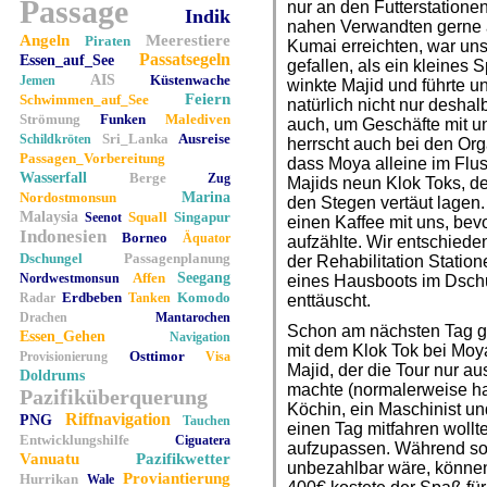
Passage
nur an den Futterstatione
Indik
nahen Verwandten gerne a
Angeln
Meerestiere
Piraten
Kumai erreichten, war uns
Passatsegeln
Essen_auf_See
gefallen, als ein kleines
AIS
Küstenwache
Jemen
winkte Majid und führte u
Feiern
Schwimmen_auf_See
natürlich nicht nur desha
Strömung
Funken
Malediven
auch, um Geschäfte mit u
Sri_Lanka
Ausreise
Schildkröten
herrscht auch bei den Or
Passagen_Vorbereitung
dass Moya alleine im Flus
Wasserfall
Berge
Zug
Majids neun Klok Toks, de
Nordostmonsun
Marina
den Stegen vertäut lagen. 
Malaysia
Squall
Singapur
Seenot
einen Kaffee mit uns, bev
Indonesien
Borneo
Äquator
aufzählte. Wir entschieden
Dschungel
Passagenplanung
der Rehabilitation Statio
Affen
Seegang
Nordwestmonsun
eines Hausboots im Dschu
Erdbeben
Komodo
Radar
Tanken
enttäuscht.
Drachen
Mantarochen
Schon am nächsten Tag gi
Essen_Gehen
Navigation
mit dem Klok Tok bei Moy
Osttimor
Provisionierung
Visa
Majid, der die Tour nur 
Doldrums
machte (normalerweise hat
Pazifiküberquerung
Köchin, ein Maschinist un
Riffnavigation
PNG
Tauchen
einen Tag mitfahren wollt
Entwicklungshilfe
Ciguatera
aufzupassen. Während so 
Vanuatu
Pazifikwetter
unbezahlbar wäre, können 
Proviantierung
Hurrikan
Wale