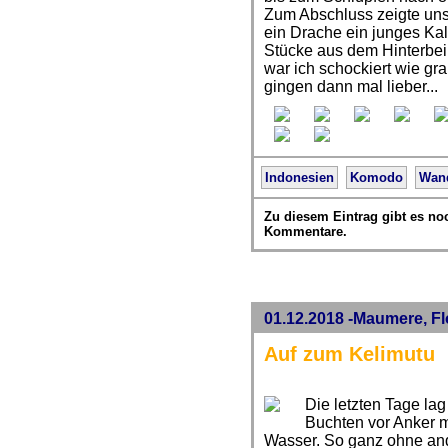
Zum Abschluss zeigte uns
ein Drache ein junges Kal
Stücke aus dem Hinterbei
war ich schockiert wie gr
gingen dann mal lieber...
Indonesien
Komodo
Wan
Zu diesem Eintrag gibt es no
Kommentare.
01.12.2018 -Maumere, Fl
Auf zum Kelimutu
Die letzten Tage l
Buchten vor Anker mi
Wasser. So ganz ohne a