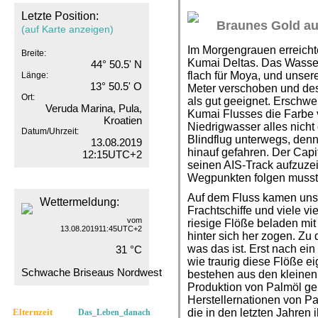
Letzte Position:
Braunes Gold a
(auf Karte anzeigen)
Im Morgengrauen erreicht
Breite:
Kumai Deltas. Das Wasser d
44° 50.5' N
flach für Moya, und unser
Länge:
13° 50.5' O
Meter verschoben und desh
Ort:
als gut geeignet. Erschw
Veruda Marina, Pula,
Kumai Flusses die Farbe 
Kroatien
Niedrigwasser alles nicht 
Datum/Uhrzeit:
Blindflug unterwegs, denn
13.08.2019
hinauf gefahren. Der Cap
12:15UTC+2
seinen AIS-Track aufzuze
Wegpunkten folgen musst
Auf dem Fluss kamen uns 
Wettermeldung:
Frachtschiffe und viele vi
vom
riesige Flöße beladen mit
13.08.201911:45UTC+2
hinter sich her zogen. Zu
was das ist. Erst nach ein
31 °C
wie traurig diese Flöße e
Schwache Briseaus Nordwest
bestehen aus den kleinen 
Produktion von Palmöl ge
Herstellernationen von P
Elternzeit
die in den letzten Jahren 
Das_Leben_danach