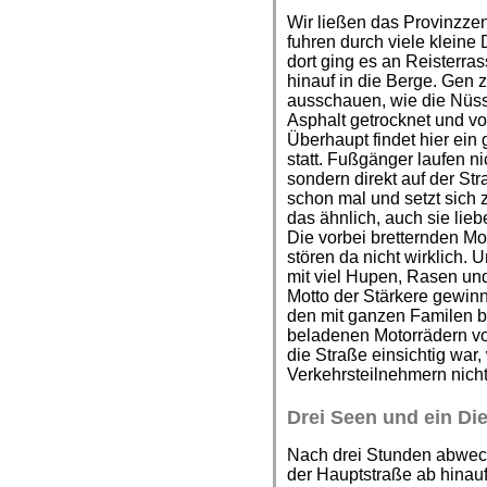
Wir ließen das Provinzze
fuhren durch viele kleine 
dort ging es an Reisterr
hinauf in die Berge. Gen
ausschauen, wie die Nüss
Asphalt getrocknet und vo
Überhaupt findet hier ein
statt. Fußgänger laufen n
sondern direkt auf der Str
schon mal und setzt sic
das ähnlich, auch sie lie
Die vorbei bretternden M
stören da nicht wirklich. 
mit viel Hupen, Rasen un
Motto der Stärkere gewin
den mit ganzen Familen be
beladenen Motorrädern vor
die Straße einsichtig war
Verkehrsteilnehmern nich
Drei Seen und ein Di
Nach drei Stunden abwech
der Hauptstraße ab hinau