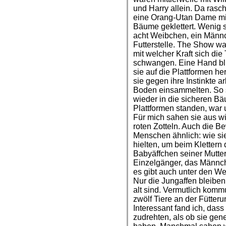
und Harry allein. Da rasc
eine Orang-Utan Dame mi
Bäume geklettert. Wenig 
acht Weibchen, ein Männc
Futterstelle. The Show w
mit welcher Kraft sich di
schwangen. Eine Hand bl
sie auf die Plattformen h
sie gegen ihre Instinkte a
Boden einsammelten. So s
wieder in die sicheren B
Plattformen standen, war
Für mich sahen sie aus w
roten Zotteln. Auch die
Menschen ähnlich: wie si
hielten, um beim Klettern
Babyäffchen seiner Mutter
Einzelgänger, das Männch
es gibt auch unter den W
Nur die Jungaffen bleiben 
alt sind. Vermutlich kom
zwölf Tiere an der Fütteru
Interessant fand ich, dass
zudrehten, als ob sie gen