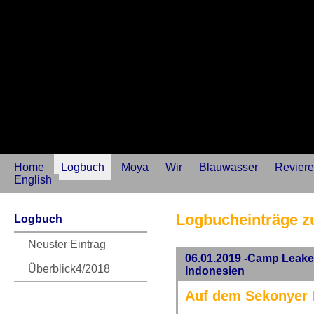
Home
Logbuch
Moya
Wir
Blauwasser
Reviere
English
Logbucheinträge z
Logbuch
Neuster Eintrag
06.01.2019 -Camp Leakey
Überblick4/2018
Indonesien
Auf dem Sekonyer 