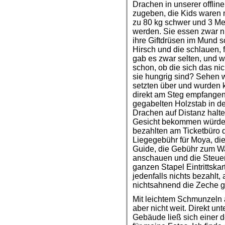
Drachen in unserer offli
zugeben, die Kids waren mi
zu 80 kg schwer und 3 Me
werden. Sie essen zwar n
ihre Giftdrüsen im Mund 
Hirsch und die schlauen, 
gab es zwar selten, und w
schon, ob die sich das ni
sie hungrig sind? Sehen w
setzten über und wurden 
direkt am Steg empfangen
gegabelten Holzstab in der
Drachen auf Distanz halt
Gesicht bekommen würden, 
bezahlten am Ticketbüro d
Liegegebühr für Moya, die
Guide, die Gebühr zum W
anschauen und die Steue
ganzen Stapel Eintrittska
jedenfalls nichts bezahlt,
nichtsahnend die Zeche g
Mit leichtem Schmunzeln 
aber nicht weit. Direkt un
Gebäude ließ sich einer d