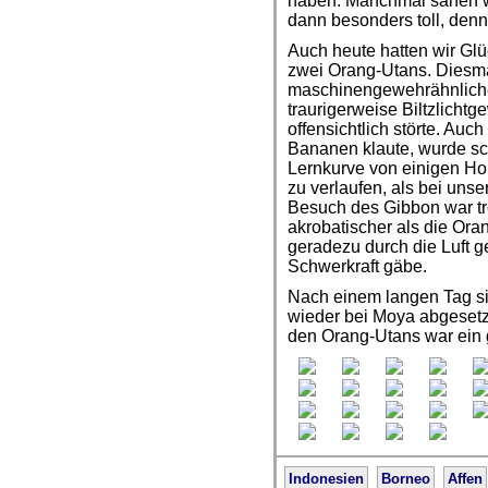
haben. Manchmal sahen wi
dann besonders toll, denn
Auch heute hatten wir Gl
zwei Orang-Utans. Diesma
maschinengewehrähnliche
traurigerweise Biltzlichtg
offensichtlich störte. Auch
Bananen klaute, wurde sch
Lernkurve von einigen Ho
zu verlaufen, als bei unse
Besuch des Gibbon war tro
akrobatischer als die Ora
geradezu durch die Luft ge
Schwerkraft gäbe.
Nach einem langen Tag si
wieder bei Moya abgesetzt
den Orang-Utans war ein g
Indonesien
Borneo
Affen