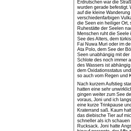
Erdrutschen war die Stra
wurden gerade befestigt. 
auf die kleine Wanderung
verschiedenfarbigen Vulk
die Seen ein heiliger Ort, 
Ruhestätte der Seelen na
Menschen ruht die Seele
See des Alters, dem türk
Fai Nuwa Muri oder im d
Ata Polo, dem See der Bö
Seen unabhängig mit der Z
Schlote des noch immer a
des Wassers ist abhängig
dem Oxidationsstatus un
so auch vom Regen und Kl
Nach kurzem Aufstieg sta
hatten eine sehr unwirklic
gingen weiter zum See des
voraus, Joni und ich lan
eine kurze Trinkpause un
Kraterrand saß. Kaum hat
das diebische Tier auf mi
schneller als ich schaue
Rucksack. Joni hatte An