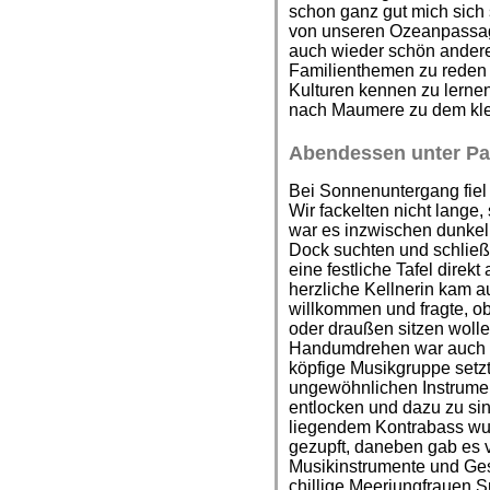
schon ganz gut mich sich
von unseren Ozeanpassage
auch wieder schön andere
Familienthemen zu reden
Kulturen kennen zu lernen
nach Maumere zu dem kle
Abendessen unter P
Bei Sonnenuntergang fiel
Wir fackelten nicht lange,
war es inzwischen dunkel,
Dock suchten und schließl
eine festliche Tafel direk
herzliche Kellnerin kam a
willkommen und fragte, o
oder draußen sitzen wolle
Handumdrehen war auch fü
köpfige Musikgruppe setzt
ungewöhnlichen Instrume
entlocken und dazu zu sin
liegendem Kontrabass wur
gezupft, daneben gab es v
Musikinstrumente und Ges
chillige Meerjungfrauen 