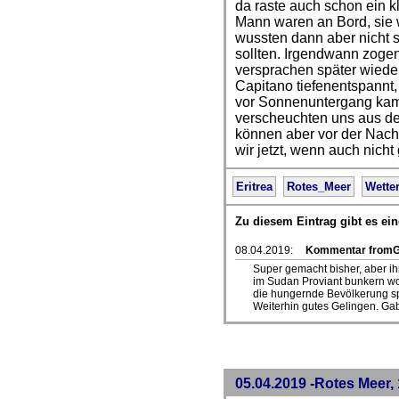
da raste auch schon ein k
Mann waren an Bord, sie 
wussten dann aber nicht s
sollten. Irgendwann zoge
versprachen später wiede
Capitano tiefenentspannt,
vor Sonnenuntergang kam
verscheuchten uns aus der 
können aber vor der Nach
wir jetzt, wenn auch nicht
Eritrea
Rotes_Meer
Wette
Zu diesem Eintrag gibt es e
08.04.2019:
Kommentar fromG
Super gemacht bisher, aber i
im Sudan Proviant bunkern woll
die hungernde Bevölkerung sp
Weiterhin gutes Gelingen. Ga
05.04.2019 -Rotes Meer, 