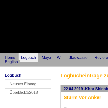
Home
Logbuch
Moya
Wir
Blauwasser
Reviere
English
Logbucheinträge z
Logbuch
Neuster Eintrag
22.04.2019 -Khor Shina
Überblick1/2018
Sturm vor Anker