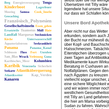
selbst über die nur wenig
Energieversorgung
Tonga
Berg
Übersetzen mit Tilly wäre
Kinderboot
Lagerfeuer
Irgendwie hat unsere Sit
Samoa
Cook_Inseln
Mooring
nur dass wir Schlafen kö
Geocaching
Französisch_Polynesien
Unsere Bord Apothek
Gesellschaftsinseln
Essen_gehen
Ersatzteile
Tuamotus
Müll
Haie
Aber nicht nur das Wetter
Landfall
Marquesas
Stechmücken
erkunden, sondern auch Jo
Unterwasserschiff
Kirche
der Bucht nur mühevoll du
Äquatorialstrom
Seekrankheit
über Kopf- und Bauchsch
Panama
Panama_Kanal
Halsschmerzen. Tatsächl
Fort
Schleusen
Fluss
Unruhen
Eiterstipchen überzogen un
San_Blas
Wrack
Guna
Verletzung
zwei Tagen auf Antibiotika
Kolumbien
Karibisches_Meer
Medikamente kaum Wirkung 
Karibik
Venezuela
Sicherheit
Beratung in Cuxhaven an 
Atlantiküberquerung
Notfallplänen. Gegen den
Seekarte
Kap_Verden
nach Ägypten zu kreuzen h
Atlantikwetter
Kanaren
vielleicht sogar unsicher
eine sichere Möglichkeit
und wir wären immer noch
westlichem Gesundheitsst
mit Tilly an Land gefahre
die hier am Marsa vorbeige
Sudan zu fahren. Wahrsch