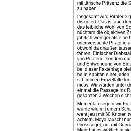
militärische Präsenz die S
zu haben.
Insgesamt wird Piraterie 
diskutiert. Das ist auch 
das leibliche Wohl von Sc
nüchtern die objektiven Za
jährlich weniger als eine 
oder versuchte Piraterie 
obwohl da draußen tause
fahren. Einfacher Diebstahl
von Piraterie, sondern nu
und Entwendung von Eige
bei dieser Faktenlage ble
beim Kapitän einer jeden 
schlimmen Einzelfälle für
muss. Wir würden unter 
einmal die Passage ins R
gesamten 3 Wochen sicher
Momentan segeln wir Ful
wurde wie mit einem Scha
weht jetzt mit 30 Knoten (
achtern. Moya rauscht nur
Grosssegel, nur mit Genu
Meer hat es wirklich in sic