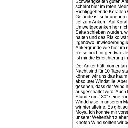
Schwierigkeiten guten An
scheint hier im roten Meer
Richtiggehende Korallen 
Gelände ist sehr uneben 
tief zum Ankern. Auf Kora
Umweltgedanken her nicht
Seite schieben würden, wü
halten und das Risiko wäre
irgendwo unwiederbringlic
Ankergründe wie hier im r
Reise noch nirgendwo. Je
ist mir die Erleichterung 
Der Anker hält momentan g
Nacht sind für 10 Tage s
können wir uns das kaum v
absoluter Windstille. Abe
gesehen, dass der Wind h
ausgeschaltet wird. Auch 
Stunde um 180° seine Rich
Windchase in unserem Mars
wir hier alleine. Es gibt 
Moya. Ich könnte mir vorst
unserer Weiterfahrt ziehen
Knoten Wind sollten wir b