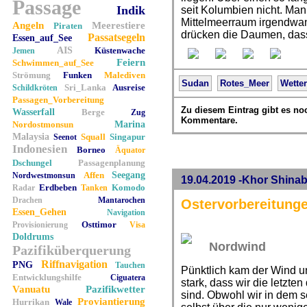
Passage
Indik
seit Kolumbien nicht. Ma
Mittelmeerraum irgendwann
Angeln
Meerestiere
Piraten
drücken die Daumen, dass 
Passatsegeln
Essen_auf_See
AIS
Küstenwache
Jemen
Feiern
Schwimmen_auf_See
Strömung
Funken
Malediven
Sudan
Rotes_Meer
Wetter
Sri_Lanka
Ausreise
Schildkröten
Passagen_Vorbereitung
Zu diesem Eintrag gibt es no
Wasserfall
Berge
Zug
Kommentare.
Nordostmonsun
Marina
Malaysia
Squall
Singapur
Seenot
Indonesien
Borneo
Äquator
Dschungel
Passagenplanung
Affen
Seegang
Nordwestmonsun
19.04.2019 -Khor Shina
Erdbeben
Komodo
Radar
Tanken
Drachen
Mantarochen
Ostervorbereitunge
Essen_Gehen
Navigation
Osttimor
Provisionierung
Visa
Doldrums
Nordwind
Pazifiküberquerung
Riffnavigation
PNG
Tauchen
Pünktlich kam der Wind un
Entwicklungshilfe
Ciguatera
stark, dass wir die letzt
Vanuatu
Pazifikwetter
sind. Obwohl wir in dem 
Proviantierung
Hurrikan
Wale