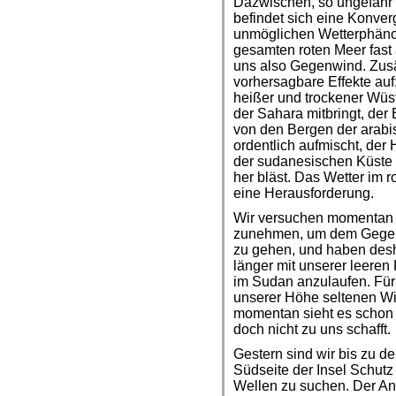
Dazwischen, so ungefähr 
befindet sich eine Konver
unmöglichen Wetterphänom
gesamten roten Meer fast 
uns also Gegenwind. Zusät
vorhersagbare Effekte auf
heißer und trockener Wüs
der Sahara mitbringt, der
von den Bergen der arabi
ordentlich aufmischt, der
der sudanesischen Küste 
her bläst. Das Wetter im ro
eine Herausforderung.
Wir versuchen momentan d
zunehmen, um dem Gegen
zu gehen, und haben desh
länger mit unserer leere
im Sudan anzulaufen. Für 
unserer Höhe seltenen W
momentan sieht es schon w
doch nicht zu uns schafft.
Gestern sind wir bis zu de
Südseite der Insel Schut
Wellen zu suchen. Der Ank