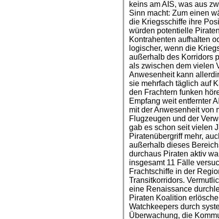
keins am AIS, was aus zw
Sinn macht: Zum einen wä
die Kriegsschiffe ihre Pos
würden potentielle Piraten
Kontrahenten aufhalten od
logischer, wenn die Kriegs
außerhalb des Korridors p
als zwischen dem vielen V
Anwesenheit kann allerdi
sie mehrfach täglich auf 
den Frachtern funken hör
Empfang weit entfernter
mit der Anwesenheit von m
Flugzeugen und der Verw
gab es schon seit vielen 
Piratenübergriff mehr, auc
außerhalb dieses Bereichs
durchaus Piraten aktiv w
insgesamt 11 Fälle versuch
Frachtschiffe in der Regi
Transitkorridors. Vermutli
eine Renaissance durchle
Piraten Koalition erlösch
Watchkeepers durch system
Überwachung, die Kommuni