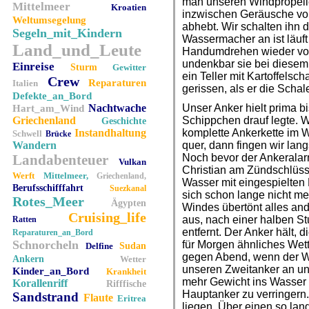
man unseren Windpropeller
Mittelmeer
Kroatien
inzwischen Geräusche vo
Weltumsegelung
abhebt. Wir schalten ihn 
Segeln_mit_Kindern
Wassermacher an ist läuft
Land_und_Leute
Handumdrehen wieder voll. 
undenkbar sie bei diesem
Einreise
Sturm
Gewitter
ein Teller mit Kartoffels
Crew
Reparaturen
Italien
gerissen, als er die Schal
Defekte_an_Bord
Nachtwache
Unser Anker hielt prima b
Hart_am_Wind
Griechenland
Schippchen drauf legte. W
Geschichte
Instandhaltung
komplette Ankerkette im Wa
Schwell
Brücke
Wandern
quer, dann fingen wir lan
Landabenteuer
Noch bevor der Ankeralar
Vulkan
Christian am Zündschlüss
Werft
Mittelmeer,
Griechenland,
Wasser mit eingespielten
Berufsschifffahrt
Suezkanal
sich schon lange nicht me
Rotes_Meer
Ägypten
Windes übertönt alles an
Cruising_life
aus, nach einer halben St
Ratten
entfernt. Der Anker hält, 
Reparaturen_an_Bord
Schnorcheln
für Morgen ähnliches Wett
Delfine
Sudan
gegen Abend, wenn der Wi
Ankern
Wetter
unseren Zweitanker an un
Kinder_an_Bord
Krankheit
mehr Gewicht ins Wasser
Korallenriff
Rifffische
Hauptanker zu verringern.
Sandstrand
Flaute
Eritrea
liegen. Über einen so lan