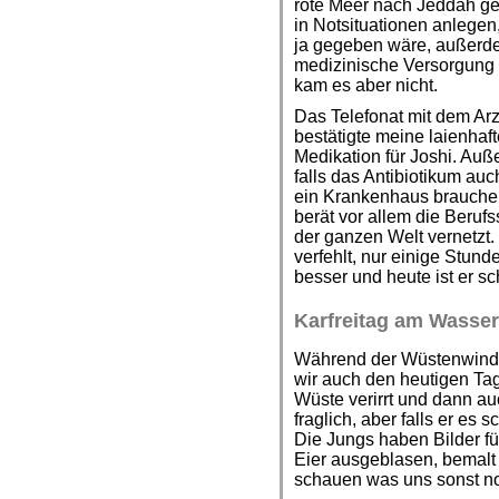
rote Meer nach Jeddah ges
in Notsituationen anlegen
ja gegeben wäre, außerde
medizinische Versorgung d
kam es aber nicht.
Das Telefonat mit dem Arz
bestätigte meine laienhaf
Medikation für Joshi. Auße
falls das Antibiotikum auc
ein Krankenhaus brauchen 
berät vor allem die Berufs
der ganzen Welt vernetzt.
verfehlt, nur einige Stund
besser und heute ist er 
Karfreitag am Wasser
Während der Wüstenwind 
wir auch den heutigen Tag
Wüste verirrt und dann au
fraglich, aber falls er es s
Die Jungs haben Bilder fü
Eier ausgeblasen, bemalt 
schauen was uns sonst noc