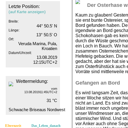
Der Osterhase w
Letzte Position:
(auf Karte anzeigen)
Kaum zu glauben! Gestern
sie erst bunte Ostereier,
Breite:
Bord gefunden haben. De
44° 50.5' N
irgendwie an Bord gescha
Länge:
13° 50.5' O
Schokohasen gab es keine
Ort:
durch die Wüste geschmol
Veruda Marina, Pula,
ein Loch in Bauch. Wir ha
Kroatien
zusammen Osternestchen
Datum/Uhrzeit:
Hefeteig gebacken. Die w
13.08.2019
gedacht, aber der hat sie
12:15UTC+2
zum Osterfrühstück auch
Vorräte sind mittlerweile 
Wettermeldung:
Gefangen an Bord
vom
13.08.201911:45UTC+2
Es wird langsam Zeit, da
einer Woche sitzen wir hi
31 °C
nicht an Land. Es sind zw
bläst immer noch ungebrems
Schwache Briseaus Nordwest
unser Windmesser an, die 
stürmischer Wind. Und stür
vor Anker auch ohne Sege
Elternzeit
Das_Leben_danach