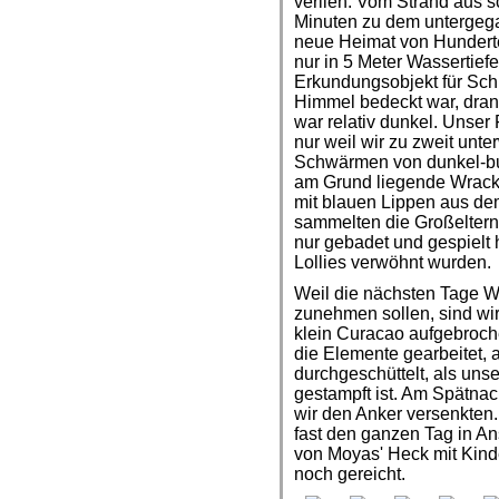
verlieh. Vom Strand aus 
Minuten zu dem untergegan
neue Heimat von Hundert
nur in 5 Meter Wassertiefe
Erkundungsobjekt für Schn
Himmel bedeckt war, dran
war relativ dunkel. Unser 
nur weil wir zu zweit unt
Schwärmen von dunkel-b
am Grund liegende Wrack i
mit blauen Lippen aus d
sammelten die Großeltern 
nur gebadet und gespielt 
Lollies verwöhnt wurden.
Weil die nächsten Tage W
zunehmen sollen, sind wir 
klein Curacao aufgebroch
die Elemente gearbeitet,
durchgeschüttelt, als uns
gestampft ist. Am Spätnach
wir den Anker versenkten
fast den ganzen Tag in A
von Moyas' Heck mit Kind
noch gereicht.