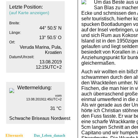
Um das Beste aus u
Letzte Position:
San Blas zu machen,
(auf Karte anzeigen)
Ecke und schmissen den A
sehr touristisch, hierher
Breite:
spucken Bootladungen von
44° 50.5' N
auf der Insel verbringen
Länge:
und sich Rum aus Kokosn
13° 50.5' O
Island ist in den 1950zige
Ort:
gelaufen und liegt seitdem
Veruda Marina, Pula,
besiedelt von Korallen in 
Kroatien
Datum/Uhrzeit:
Anziehungspunkt für bunte
13.08.2019
gleichermaßen.
12:15UTC+2
Auch wir wollten ein biß
schwammen durch den al
den Wrackteilen umher. N
Wettermeldung:
Fischen, die man hier in v
auch überraschend große
vom
einmal umwerfend in die 
13.08.201911:45UTC+2
Als wir gerade aus der Un
31 °C
hörte ich Christian stöhne
den Fuss fasste. Er war
Schwache Briseaus Nordwest
eine scharfe Wrackkante g
5cm langen Schnitt an der
Capitano und wir humpel
Elternzeit
Das_Leben_danach