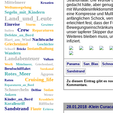
Strandmatte. Die Wunde bl
Mittelmeer
Kroatien
gedacht hätte, aber genu
Weltumsegelung
mit Wunddesinfektionsmit
Segeln_mit_Kindern
eine Kompresse und Mull
Land_und_Leute
anfänglichen Schock, vers
erleichtert fest, dass der 
Einreise
Sturm
Gewitter
Bewegungseinschränkunge
Crew
Reparaturen
Italien
unser tapferer Skipper durc
Defekte_an_Bord
Weiteres bleiben muss, u
Nachtwache
Hart_am_Wind
infiziert.
Griechenland
Geschichte
Instandhaltung
Schwell
Brücke
Wandern
Landabenteuer
Vulkan
Panama
San_Blas
Schno
Werft
Mittelmeer,
Griechenland,
Berufsschifffahrt
Suezkanal
Sandstrand
Rotes_Meer
Ägypten
Cruising_life
Ratten
Zu diesem Eintrag gibt es no
Kommentare.
Reparaturen_an_Bord
Schnorcheln
Delfine
Sudan
Ankern
Wetter
Kinder_an_Bord
Krankheit
Korallenriff
Rifffische
28.01.2018 -Klein Curac
Sandstrand
Flaute
Eritrea