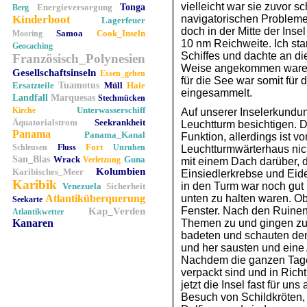
vielleicht war sie zuvor
Energieversorgung
Tonga
Berg
Kinderboot
navigatorischen Problemen
Lagerfeuer
doch in der Mitte der Inse
Samoa
Cook_Inseln
Mooring
10 nm Reichweite. Ich st
Geocaching
Schiffes und dachte an die
Französisch_Polynesien
Weise angekommen waren.
Gesellschaftsinseln
Essen_gehen
für die See war somit für
Ersatzteile
Tuamotus
Müll
Haie
eingesammelt.
Landfall
Marquesas
Stechmücken
Unterwasserschiff
Kirche
Auf unserer Inselerkundu
Äquatorialstrom
Seekrankheit
Leuchtturm besichtigen. De
Panama
Panama_Kanal
Funktion, allerdings ist v
Fort
Schleusen
Fluss
Unruhen
Leuchtturmwärterhaus nic
San_Blas
Wrack
Guna
Verletzung
mit einem Dach darüber, d
Kolumbien
Karibisches_Meer
Einsiedlerkrebse und Eid
Karibik
in den Turm war noch gut 
Venezuela
Sicherheit
Atlantiküberquerung
unten zu halten waren. Ob
Seekarte
Fenster. Nach den Ruinen
Kap_Verden
Atlantikwetter
Kanaren
Themen zu und gingen zu
badeten und schauten den 
und her sausten und eine 
Nachdem die ganzen Tages
verpackt sind und in Ric
jetzt die Insel fast für un
Besuch von Schildkröten,