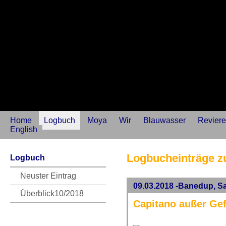
Home
Logbuch
Moya
Wir
Blauwasser
Reviere
English
Logbucheinträge 
Logbuch
Neuster Eintrag
09.03.2018 -Banedup, S
Überblick10/2018
Capitano außer Ge