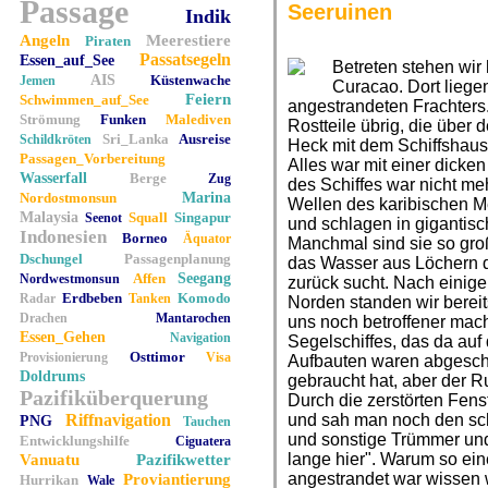
Passage
Seeruinen
Indik
Angeln
Meerestiere
Piraten
Passatsegeln
Essen_auf_See
Betreten stehen wir
AIS
Küstenwache
Jemen
Curacao. Dort liege
Feiern
Schwimmen_auf_See
angestrandeten Frachters
Strömung
Funken
Malediven
Rostteile übrig, die über 
Sri_Lanka
Ausreise
Schildkröten
Heck mit dem Schiffshaus
Passagen_Vorbereitung
Alles war mit einer dicke
Wasserfall
Berge
Zug
des Schiffes war nicht me
Nordostmonsun
Marina
Wellen des karibischen M
Malaysia
Squall
Singapur
Seenot
und schlagen in gigantis
Indonesien
Borneo
Äquator
Manchmal sind sie so groß
Dschungel
Passagenplanung
das Wasser aus Löchern 
Affen
Seegang
Nordwestmonsun
zurück sucht. Nach einige
Erdbeben
Komodo
Radar
Tanken
Norden standen wir bereits
Drachen
Mantarochen
uns noch betroffener mach
Essen_Gehen
Navigation
Segelschiffes, das da auf 
Osttimor
Provisionierung
Visa
Aufbauten waren abgeschr
Doldrums
gebraucht hat, aber der Ru
Pazifiküberquerung
Durch die zerstörten Fen
Riffnavigation
und sah man noch den sc
PNG
Tauchen
und sonstige Trümmer und 
Entwicklungshilfe
Ciguatera
lange hier". Warum so ei
Vanuatu
Pazifikwetter
angestrandet war wissen wi
Proviantierung
Hurrikan
Wale