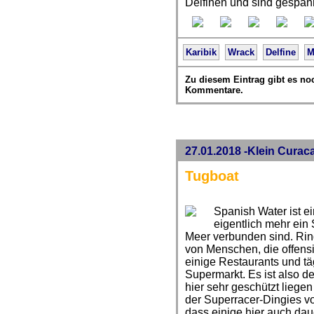
Delfinen und sind gespann
Karibik
Wrack
Delfine
M
Zu diesem Eintrag gibt es no
Kommentare.
27.01.2018 -Klein Curac
Tugboat
Spanish Water ist e
eigentlich mehr ein
Meer verbunden sind. Ring
von Menschen, die offensi
einige Restaurants und täg
Supermarkt. Es ist also de
hier sehr geschützt liege
der Superracer-Dingies vo
dass einige hier auch dau