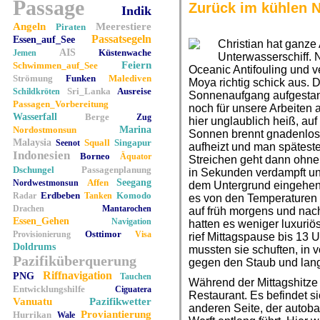
Passage
Zurück im kühlen 
Indik
Angeln
Meerestiere
Piraten
Passatsegeln
Essen_auf_See
Christian hat ganze 
AIS
Küstenwache
Jemen
Unterwasserschiff. 
Feiern
Schwimmen_auf_See
Oceanic Antifouling und 
Strömung
Funken
Malediven
Moya richtig schick aus. D
Sri_Lanka
Ausreise
Schildkröten
Sonnenaufgang aufgesta
Passagen_Vorbereitung
noch für unsere Arbeiten a
Wasserfall
Berge
Zug
hier unglaublich heiß, auf
Nordostmonsun
Marina
Sonnen brennt gnadenlos, 
Malaysia
Squall
Singapur
Seenot
aufheizt und man späteste
Indonesien
Borneo
Äquator
Streichen geht dann ohneh
Dschungel
Passagenplanung
in Sekunden verdampft un
Affen
Seegang
Nordwestmonsun
dem Untergrund eingehen 
Erdbeben
Komodo
Radar
Tanken
es von den Temperaturen 
Drachen
Mantarochen
auf früh morgens und nach
Essen_Gehen
Navigation
hatten es weniger luxuriö
Osttimor
Provisionierung
Visa
rief Mittagspause bis 13 Uh
Doldrums
mussten sie schuften, in 
Pazifiküberquerung
gegen den Staub und lang
Riffnavigation
PNG
Tauchen
Während der Mittagshitze 
Entwicklungshilfe
Ciguatera
Restaurant. Es befindet s
Vanuatu
Pazifikwetter
anderen Seite, der autobah
Proviantierung
Hurrikan
Wale