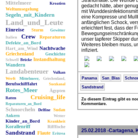
Strandmatte. Die Wunde bl
Mittelmeer
Kroatien
gedacht hätte, aber genu
Weltumsegelung
mit Wunddesinfektionsmit
Segeln_mit_Kindern
eine Kompresse und Mull
Land_und_Leute
anfänglichen Schock, vers
erleichtert fest, dass der 
Einreise
Sturm
Gewitter
Bewegungseinschränkunge
Crew
Reparaturen
Italien
unser tapferer Skipper durc
Defekte_an_Bord
Weiteres bleiben muss, u
Nachtwache
Hart_am_Wind
infiziert.
Griechenland
Geschichte
Instandhaltung
Schwell
Brücke
Wandern
Landabenteuer
Vulkan
Panama
San_Blas
Schno
Werft
Mittelmeer,
Griechenland,
Berufsschifffahrt
Suezkanal
Sandstrand
Rotes_Meer
Ägypten
Cruising_life
Ratten
Zu diesem Eintrag gibt es no
Kommentare.
Reparaturen_an_Bord
Schnorcheln
Delfine
Sudan
Ankern
Wetter
Kinder_an_Bord
Krankheit
Korallenriff
Rifffische
25.02.2018 -Cartagena,
Sandstrand
Flaute
Eritrea