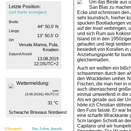
Um das Beste aus u
Letzte Position:
San Blas zu machen,
(auf Karte anzeigen)
Ecke und schmissen den A
sehr touristisch, hierher
Breite:
spucken Bootladungen von
44° 50.5' N
auf der Insel verbringen
Länge:
und sich Rum aus Kokosn
13° 50.5' O
Island ist in den 1950zige
Ort:
gelaufen und liegt seitdem
Veruda Marina, Pula,
besiedelt von Korallen in 
Kroatien
Datum/Uhrzeit:
Anziehungspunkt für bunte
13.08.2019
gleichermaßen.
12:15UTC+2
Auch wir wollten ein biß
schwammen durch den al
den Wrackteilen umher. N
Wettermeldung:
Fischen, die man hier in v
auch überraschend große
vom
einmal umwerfend in die 
13.08.201911:45UTC+2
Als wir gerade aus der Un
31 °C
hörte ich Christian stöhne
den Fuss fasste. Er war
Schwache Briseaus Nordwest
eine scharfe Wrackkante g
5cm langen Schnitt an der
Capitano und wir humpel
Elternzeit
Das_Leben_danach