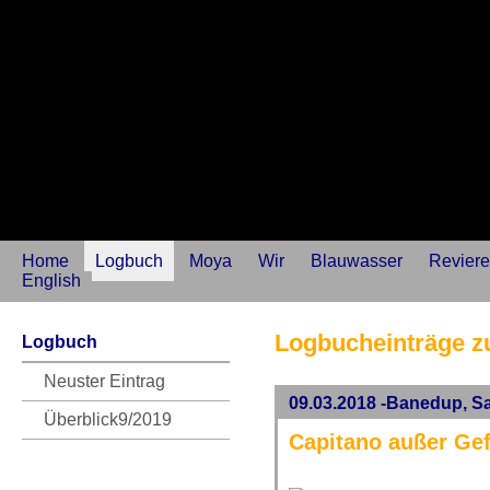
Home
Logbuch
Moya
Wir
Blauwasser
Reviere
English
Logbucheinträge z
Logbuch
Neuster Eintrag
09.03.2018 -Banedup, S
Überblick9/2019
Capitano außer Ge