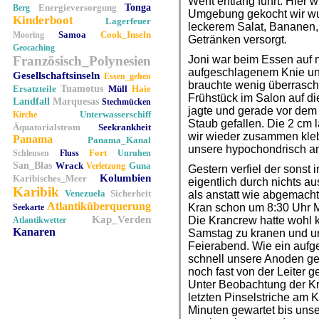
Werft entlang führt. Hier w
Energieversorgung
Tonga
Berg
Umgebung gekocht wir wur
Kinderboot
Lagerfeuer
leckerem Salat, Bananen
Samoa
Cook_Inseln
Mooring
Getränken versorgt.
Geocaching
Französisch_Polynesien
Joni war beim Essen auf 
aufgeschlagenem Knie und
Gesellschaftsinseln
Essen_gehen
brauchte wenig überrasch
Ersatzteile
Tuamotus
Müll
Haie
Frühstück im Salon auf di
Landfall
Marquesas
Stechmücken
jagte und gerade vor dem
Unterwasserschiff
Kirche
Staub gefallen. Die 2 cm
Äquatorialstrom
Seekrankheit
wir wieder zusammen kleb
Panama
Panama_Kanal
unsere hypochondrisch a
Fort
Schleusen
Fluss
Unruhen
San_Blas
Wrack
Guna
Verletzung
Gestern verfiel der sonst
Kolumbien
Karibisches_Meer
eigentlich durch nichts au
Karibik
Venezuela
Sicherheit
als anstatt wie abgemach
Atlantiküberquerung
Kran schon um 8:30 Uhr 
Seekarte
Kap_Verden
Die Krancrew hatte wohl k
Atlantikwetter
Kanaren
Samstag zu kranen und um
Feierabend. Wie ein aufg
schnell unsere Anoden ge
noch fast von der Leiter ge
Unter Beobachtung der K
letzten Pinselstriche am
Minuten gewartet bis uns