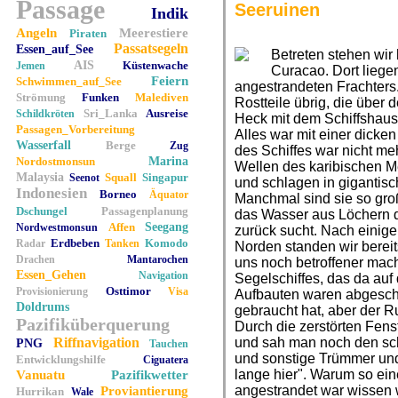
Passage
Seeruinen
Indik
Angeln
Meerestiere
Piraten
Passatsegeln
Essen_auf_See
Betreten stehen wir
AIS
Küstenwache
Jemen
Curacao. Dort liege
Feiern
Schwimmen_auf_See
angestrandeten Frachters
Strömung
Funken
Malediven
Rostteile übrig, die über 
Sri_Lanka
Ausreise
Schildkröten
Heck mit dem Schiffshaus
Passagen_Vorbereitung
Alles war mit einer dicke
Wasserfall
Berge
Zug
des Schiffes war nicht me
Nordostmonsun
Marina
Wellen des karibischen M
Malaysia
Squall
Singapur
Seenot
und schlagen in gigantis
Indonesien
Borneo
Äquator
Manchmal sind sie so groß
Dschungel
Passagenplanung
das Wasser aus Löchern 
Affen
Seegang
Nordwestmonsun
zurück sucht. Nach einige
Erdbeben
Komodo
Radar
Tanken
Norden standen wir bereits
Drachen
Mantarochen
uns noch betroffener mach
Essen_Gehen
Navigation
Segelschiffes, das da auf 
Osttimor
Provisionierung
Visa
Aufbauten waren abgeschr
Doldrums
gebraucht hat, aber der Ru
Pazifiküberquerung
Durch die zerstörten Fen
Riffnavigation
und sah man noch den sc
PNG
Tauchen
und sonstige Trümmer und 
Entwicklungshilfe
Ciguatera
lange hier". Warum so ei
Vanuatu
Pazifikwetter
angestrandet war wissen wi
Proviantierung
Hurrikan
Wale