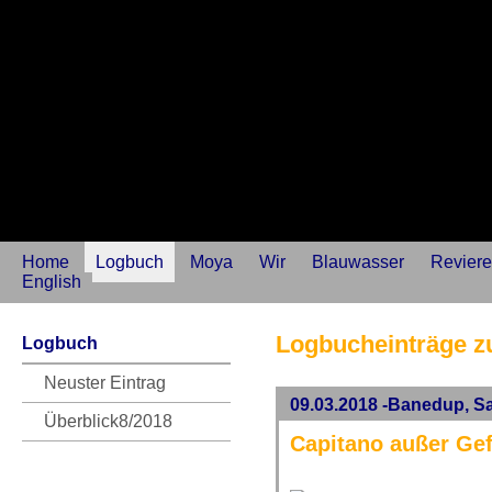
Home
Logbuch
Moya
Wir
Blauwasser
Reviere
English
Logbucheinträge 
Logbuch
Neuster Eintrag
09.03.2018 -Banedup, S
Überblick8/2018
Capitano außer Ge