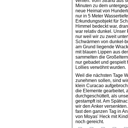
verlieh. Vom Strand aus 
Minuten zu dem untergegan
neue Heimat von Hundert
nur in 5 Meter Wassertiefe
Erkundungsobjekt für Schn
Himmel bedeckt war, dran
war relativ dunkel. Unser 
nur weil wir zu zweit unt
Schwärmen von dunkel-b
am Grund liegende Wrack i
mit blauen Lippen aus d
sammelten die Großeltern 
nur gebadet und gespielt 
Lollies verwöhnt wurden.
Weil die nächsten Tage W
zunehmen sollen, sind wir 
klein Curacao aufgebroch
die Elemente gearbeitet,
durchgeschüttelt, als uns
gestampft ist. Am Spätnach
wir den Anker versenkten
fast den ganzen Tag in A
von Moyas' Heck mit Kind
noch gereicht.