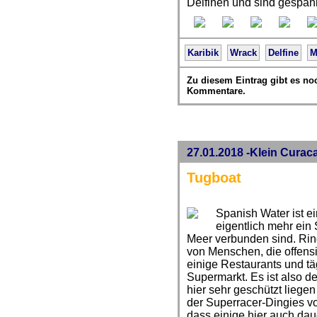
Delfinen und sind gespann
Karibik
Wrack
Delfine
M
Zu diesem Eintrag gibt es no
Kommentare.
27.01.2018 -Klein Curac
Tugboat
Spanish Water ist e
eigentlich mehr ein
Meer verbunden sind. Ring
von Menschen, die offensi
einige Restaurants und täg
Supermarkt. Es ist also de
hier sehr geschützt liege
der Superracer-Dingies vo
dass einige hier auch dau