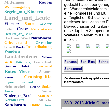
Strandmatte. Die Wunde bl
Mittelmeer
Kroatien
gedacht hätte, aber genu
Weltumsegelung
mit Wunddesinfektionsmit
Segeln_mit_Kindern
eine Kompresse und Mull
Land_und_Leute
anfänglichen Schock, vers
erleichtert fest, dass der 
Einreise
Sturm
Gewitter
Bewegungseinschränkunge
Crew
Reparaturen
Italien
unser tapferer Skipper durc
Defekte_an_Bord
Weiteres bleiben muss, u
Nachtwache
Hart_am_Wind
infiziert.
Griechenland
Geschichte
Instandhaltung
Schwell
Brücke
Wandern
Landabenteuer
Vulkan
Panama
San_Blas
Schno
Werft
Mittelmeer,
Griechenland,
Berufsschifffahrt
Suezkanal
Sandstrand
Rotes_Meer
Ägypten
Cruising_life
Ratten
Zu diesem Eintrag gibt es no
Kommentare.
Reparaturen_an_Bord
Schnorcheln
Delfine
Sudan
Ankern
Wetter
Kinder_an_Bord
Krankheit
Korallenriff
Rifffische
28.01.2018 -Klein Curac
Sandstrand
Flaute
Eritrea