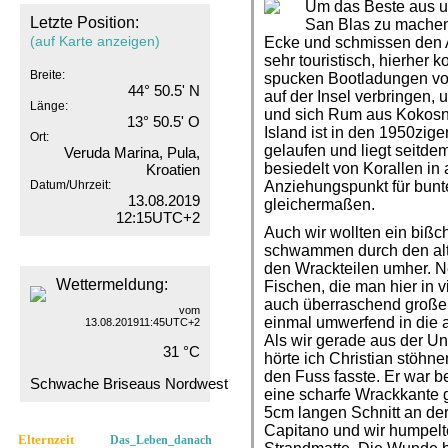
Um das Beste aus u
Letzte Position:
San Blas zu machen,
(auf Karte anzeigen)
Ecke und schmissen den A
sehr touristisch, hierher
Breite:
spucken Bootladungen von
44° 50.5' N
auf der Insel verbringen
Länge:
und sich Rum aus Kokosn
13° 50.5' O
Island ist in den 1950zige
Ort:
gelaufen und liegt seitdem
Veruda Marina, Pula,
besiedelt von Korallen in 
Kroatien
Datum/Uhrzeit:
Anziehungspunkt für bunte
13.08.2019
gleichermaßen.
12:15UTC+2
Auch wir wollten ein biß
schwammen durch den al
den Wrackteilen umher. N
Wettermeldung:
Fischen, die man hier in v
auch überraschend große
vom
einmal umwerfend in die 
13.08.201911:45UTC+2
Als wir gerade aus der Un
31 °C
hörte ich Christian stöhne
den Fuss fasste. Er war
Schwache Briseaus Nordwest
eine scharfe Wrackkante g
5cm langen Schnitt an der
Capitano und wir humpel
Elternzeit
Das_Leben_danach