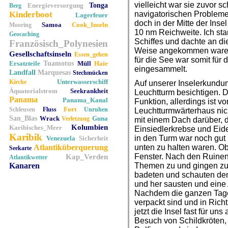
vielleicht war sie zuvor
Energieversorgung
Tonga
Berg
Kinderboot
navigatorischen Problemen
Lagerfeuer
doch in der Mitte der Inse
Samoa
Cook_Inseln
Mooring
10 nm Reichweite. Ich st
Geocaching
Schiffes und dachte an die
Französisch_Polynesien
Weise angekommen waren.
Gesellschaftsinseln
Essen_gehen
für die See war somit für
Ersatzteile
Tuamotus
Müll
Haie
eingesammelt.
Landfall
Marquesas
Stechmücken
Unterwasserschiff
Kirche
Auf unserer Inselerkundu
Äquatorialstrom
Seekrankheit
Leuchtturm besichtigen. De
Panama
Panama_Kanal
Funktion, allerdings ist v
Fort
Schleusen
Fluss
Unruhen
Leuchtturmwärterhaus nic
San_Blas
Wrack
Guna
Verletzung
mit einem Dach darüber, d
Kolumbien
Karibisches_Meer
Einsiedlerkrebse und Eid
Karibik
in den Turm war noch gut 
Venezuela
Sicherheit
Atlantiküberquerung
unten zu halten waren. Ob
Seekarte
Fenster. Nach den Ruinen
Kap_Verden
Atlantikwetter
Kanaren
Themen zu und gingen zu
badeten und schauten den 
und her sausten und eine 
Nachdem die ganzen Tages
verpackt sind und in Ric
jetzt die Insel fast für un
Besuch von Schildkröten,