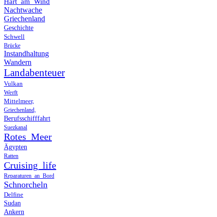
Hart_am_Wind
Nachtwache
Griechenland
Geschichte
Schwell
Brücke
Instandhaltung
Wandern
Landabenteuer
Vulkan
Werft
Mittelmeer,
Griechenland,
Berufsschifffahrt
Suezkanal
Rotes_Meer
Ägypten
Ratten
Cruising_life
Reparaturen_an_Bord
Schnorcheln
Delfine
Sudan
Ankern