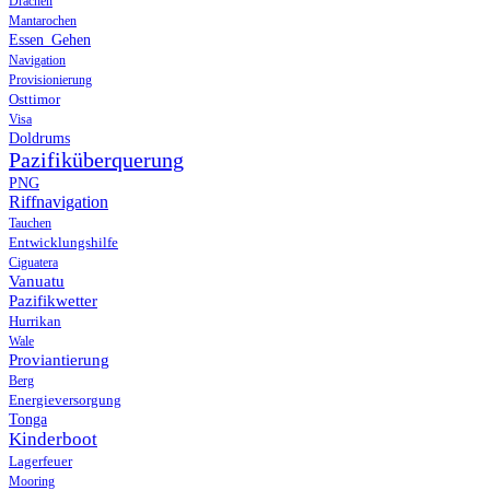
Drachen
Mantarochen
Essen_Gehen
Navigation
Provisionierung
Osttimor
Visa
Doldrums
Pazifiküberquerung
PNG
Riffnavigation
Tauchen
Entwicklungshilfe
Ciguatera
Vanuatu
Pazifikwetter
Hurrikan
Wale
Proviantierung
Berg
Energieversorgung
Tonga
Kinderboot
Lagerfeuer
Mooring