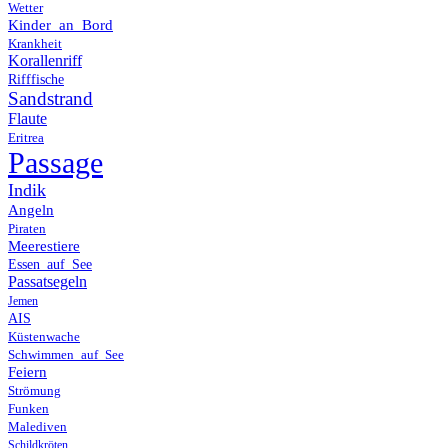
Wetter
Kinder_an_Bord
Krankheit
Korallenriff
Rifffische
Sandstrand
Flaute
Eritrea
Passage
Indik
Angeln
Piraten
Meerestiere
Essen_auf_See
Passatsegeln
Jemen
AIS
Küstenwache
Schwimmen_auf_See
Feiern
Strömung
Funken
Malediven
Schildkröten