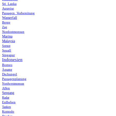
Sri_Lanka
Ausreise
Passagen_Vorbereitung
Wasserfall
Berge
Zug
Nordostmonsun
Marina
Malaysia
Seenot
Squall
Singapur
Indonesien
Borneo
Äquator
Dschungel
Passagenplanung
Nordwestmonsun
Affen
Seegang
Radar
Erdbeben
Tanken
Komodo