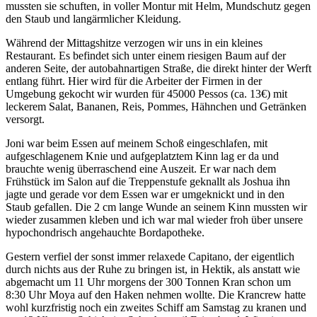
mussten sie schuften, in voller Montur mit Helm, Mundschutz gegen
den Staub und langärmlicher Kleidung.
Während der Mittagshitze verzogen wir uns in ein kleines
Restaurant. Es befindet sich unter einem riesigen Baum auf der
anderen Seite, der autobahnartigen Straße, die direkt hinter der Werft
entlang führt. Hier wird für die Arbeiter der Firmen in der
Umgebung gekocht wir wurden für 45000 Pessos (ca. 13€) mit
leckerem Salat, Bananen, Reis, Pommes, Hähnchen und Getränken
versorgt.
Joni war beim Essen auf meinem Schoß eingeschlafen, mit
aufgeschlagenem Knie und aufgeplatztem Kinn lag er da und
brauchte wenig überraschend eine Auszeit. Er war nach dem
Frühstück im Salon auf die Treppenstufe geknallt als Joshua ihn
jagte und gerade vor dem Essen war er umgeknickt und in den
Staub gefallen. Die 2 cm lange Wunde an seinem Kinn mussten wir
wieder zusammen kleben und ich war mal wieder froh über unsere
hypochondrisch angehauchte Bordapotheke.
Gestern verfiel der sonst immer relaxede Capitano, der eigentlich
durch nichts aus der Ruhe zu bringen ist, in Hektik, als anstatt wie
abgemacht um 11 Uhr morgens der 300 Tonnen Kran schon um
8:30 Uhr Moya auf den Haken nehmen wollte. Die Krancrew hatte
wohl kurzfristig noch ein zweites Schiff am Samstag zu kranen und