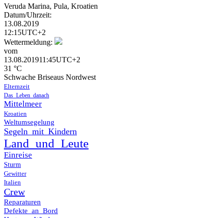
Veruda Marina, Pula, Kroatien
Datum/Uhrzeit:
13.08.2019
12:15UTC+2
Wettermeldung:
vom
13.08.201911:45UTC+2
31 °C
Schwache Briseaus Nordwest
Elternzeit
Das_Leben_danach
Mittelmeer
Kroatien
Weltumsegelung
Segeln_mit_Kindern
Land_und_Leute
Einreise
Sturm
Gewitter
Italien
Crew
Reparaturen
Defekte_an_Bord