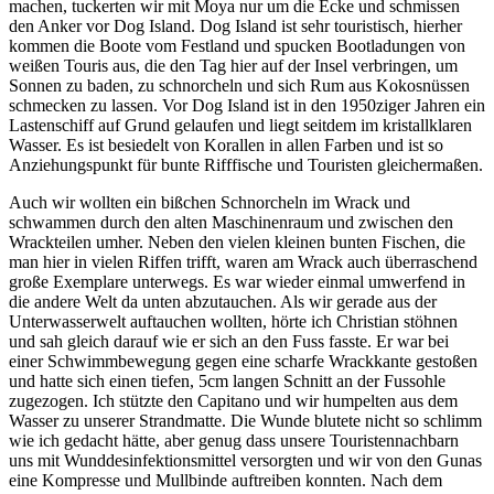
machen, tuckerten wir mit Moya nur um die Ecke und schmissen
den Anker vor Dog Island. Dog Island ist sehr touristisch, hierher
kommen die Boote vom Festland und spucken Bootladungen von
weißen Touris aus, die den Tag hier auf der Insel verbringen, um
Sonnen zu baden, zu schnorcheln und sich Rum aus Kokosnüssen
schmecken zu lassen. Vor Dog Island ist in den 1950ziger Jahren ein
Lastenschiff auf Grund gelaufen und liegt seitdem im kristallklaren
Wasser. Es ist besiedelt von Korallen in allen Farben und ist so
Anziehungspunkt für bunte Rifffische und Touristen gleichermaßen.
Auch wir wollten ein bißchen Schnorcheln im Wrack und
schwammen durch den alten Maschinenraum und zwischen den
Wrackteilen umher. Neben den vielen kleinen bunten Fischen, die
man hier in vielen Riffen trifft, waren am Wrack auch überraschend
große Exemplare unterwegs. Es war wieder einmal umwerfend in
die andere Welt da unten abzutauchen. Als wir gerade aus der
Unterwasserwelt auftauchen wollten, hörte ich Christian stöhnen
und sah gleich darauf wie er sich an den Fuss fasste. Er war bei
einer Schwimmbewegung gegen eine scharfe Wrackkante gestoßen
und hatte sich einen tiefen, 5cm langen Schnitt an der Fussohle
zugezogen. Ich stützte den Capitano und wir humpelten aus dem
Wasser zu unserer Strandmatte. Die Wunde blutete nicht so schlimm
wie ich gedacht hätte, aber genug dass unsere Touristennachbarn
uns mit Wunddesinfektionsmittel versorgten und wir von den Gunas
eine Kompresse und Mullbinde auftreiben konnten. Nach dem