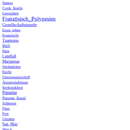
Samoa
Cook_Inseln
Geocaching
Französisch_Polynesien
Gesellschaftsinseln
Essen_gehen
Ersatzteile
Tuamotus
Müll
Haie
Landfall
Marquesas
Stechmücken
Kirche
Unterwasserschiff
Äquatorialstrom
Seekrankheit
Panama
Panama_Kanal
Schleusen
Fluss
Fort
Unruhen
San_Blas
Wrack