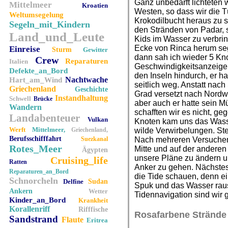
Ganz unbedarft lichteten 
Mittelmeer
Kroatien
Westen, so dass wir die 
Weltumsegelung
Krokodilbucht heraus zu s
Segeln_mit_Kindern
den Stränden von Padar, 
Land_und_Leute
Kids im Wasser zu verbrin
Ecke von Rinca herum seg
Einreise
Sturm
Gewitter
dann sah ich wieder 5 Kn
Crew
Reparaturen
Italien
Geschwindigkeitsanzeige.
Defekte_an_Bord
den Inseln hindurch, er h
Nachtwache
Hart_am_Wind
seitlich weg. Anstatt nac
Griechenland
Geschichte
Grad versetzt nach Nordw
Instandhaltung
Schwell
Brücke
aber auch er hatte sein 
Wandern
schafften wir es nicht, 
Landabenteuer
Vulkan
Knoten kam uns das Wass
Werft
Mittelmeer,
Griechenland,
wilde Verwirbelungen. Ste
Berufsschifffahrt
Suezkanal
Nach mehreren Versuchen
Rotes_Meer
Mitte und auf der anderen 
Ägypten
unsere Pläne zu ändern u
Cruising_life
Ratten
Anker zu gehen. Nächstes
Reparaturen_an_Bord
die Tide schauen, denn ei
Schnorcheln
Delfine
Sudan
Spuk und das Wasser raus
Ankern
Wetter
Tidennavigation sind wir 
Kinder_an_Bord
Krankheit
Korallenriff
Rifffische
Rosafarbene Strände
Sandstrand
Flaute
Eritrea