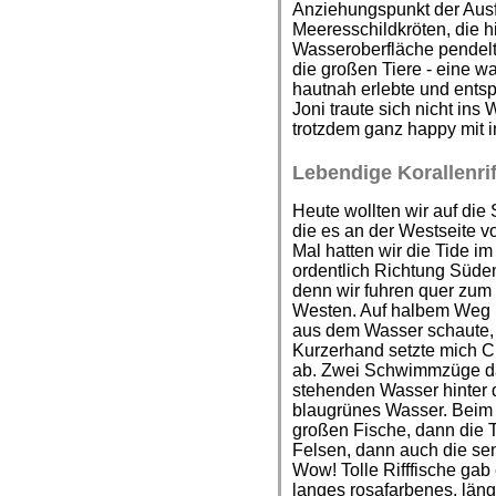
Anziehungspunkt der Ausf
Meeresschildkröten, die 
Wasseroberfläche pendelt
die großen Tiere - eine wa
hautnah erlebte und ents
Joni traute sich nicht ins
trotzdem ganz happy mit 
Lebendige Korallenri
Heute wollten wir auf di
die es an der Westseite 
Mal hatten wir die Tide i
ordentlich Richtung Süde
denn wir fuhren quer zum
Westen. Auf halbem Weg l
aus dem Wasser schaute,
Kurzerhand setzte mich C
ab. Zwei Schwimmzüge da
stehenden Wasser hinter d
blaugrünes Wasser. Beim 
großen Fische, dann die T
Felsen, dann auch die se
Wow! Tolle Rifffische gab 
langes rosafarbenes, län