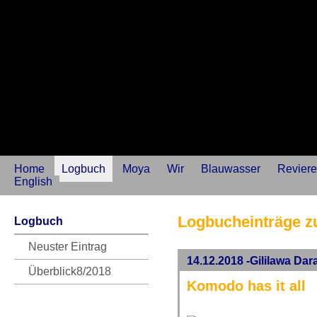
Home
Logbuch
Moya
Wir
Blauwasser
Reviere
English
Logbucheinträge 
Logbuch
Neuster Eintrag
14.12.2018 -Gililawa Da
Überblick8/2018
Komodo has it all