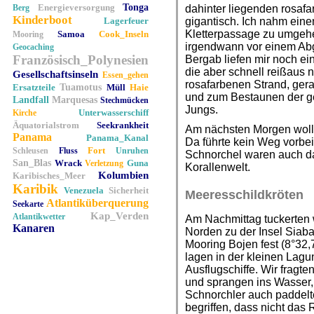
Energieversorgung
Tonga
Berg
dahinter liegenden rosafa
Kinderboot
Lagerfeuer
gigantisch. Ich nahm ein
Kletterpassage zu umgehen
Samoa
Cook_Inseln
Mooring
irgendwann vor einem A
Geocaching
Französisch_Polynesien
Bergab liefen mir noch e
die aber schnell reißaus
Gesellschaftsinseln
Essen_gehen
rosafarbenen Strand, ger
Ersatzteile
Tuamotus
Müll
Haie
und zum Bestaunen der ge
Landfall
Marquesas
Stechmücken
Jungs.
Unterwasserschiff
Kirche
Äquatorialstrom
Seekrankheit
Am nächsten Morgen woll
Panama
Panama_Kanal
Da führte kein Weg vorbei.
Fort
Schleusen
Fluss
Unruhen
Schnorchel waren auch dab
San_Blas
Wrack
Guna
Verletzung
Korallenwelt.
Kolumbien
Karibisches_Meer
Karibik
Venezuela
Sicherheit
Meeresschildkröten
Atlantiküberquerung
Seekarte
Kap_Verden
Atlantikwetter
Am Nachmittag tuckerten 
Kanaren
Norden zu der Insel Siaba
Mooring Bojen fest (8°32,
lagen in der kleinen Lagu
Ausflugschiffe. Wir fragte
und sprangen ins Wasser,
Schnorchler auch paddelte
begriffen, dass nicht das 