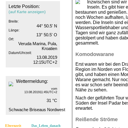
Inzwischen sind wi
Letzte Position:
Inseln. Es gibt hier
(auf Karte anzeigen)
bestaunen und genießen.
noch Wochen aufhalten, la
Breite:
werden. Die Inseln sind ei
44° 50.5' N
Wassersportliebhaber und
Länge:
Tagen sind wir ganz zufäl
13° 50.5' O
gestolpert und haben dabe
Ort:
gesammelt.
Veruda Marina, Pula,
Kroatien
Datum/Uhrzeit:
Komodowarane
13.08.2019
12:15UTC+2
Erst waren wir bei den Dr
Region im Norden von Flo
gibt, und haben einen Mo
Warane gemacht. Nur noch
Wettermeldung:
es war schon sehr beeind
vom
Nähe zu sehen.
13.08.201911:45UTC+2
Nach der geführten Tour w
31 °C
Süden der Insel Padar be
erwartet.
Schwache Briseaus Nordwest
Reißende Ströme
Elternzeit
Das_Leben_danach