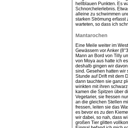
hellblauen Punkten. Es w
Schnorchelerlebnis. Etwas
alleine zu schwimmen und
starken Strömung erfasst
warteten, so dass ich sch
Mantarochen
Eine Meile weiter im West
Gewässern vor Anker (8°32
Mann an Bord von Tilly u
von Moya aus hatte ich e
deshalb gingen wir davon
sind. Gesehen hatten wir 
Stunde auf Drift mit dem 
dann tauchten sie ganz plö
winkten mit ihren schwar
kamen die Spitzen über d
Vegetarier, sie fressen 
an die gleichen Stellen m
fressen, leiten sie das Wa
es bevor es zu den Kieme
wir dabei, so nah, dass w
großen Tier glitten vollk
Einmal befand ich mich so