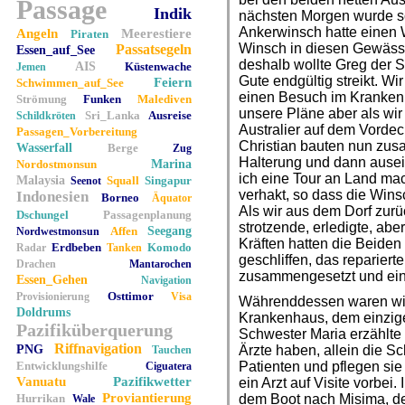
Passage
Indik
nächsten Morgen wurde sc
Ankerwinsch hatte einen 
Angeln
Meerestiere
Piraten
Winsch in diesen Gewässer
Passatsegeln
Essen_auf_See
deshalb wollte Greg der 
AIS
Küstenwache
Jemen
Gute endgültig streikt. W
Feiern
Schwimmen_auf_See
einen Besuch im Krankenh
Strömung
Funken
Malediven
unsere Pläne aber als wi
Sri_Lanka
Ausreise
Schildkröten
Australier auf dem Vordec
Passagen_Vorbereitung
Christian bauten nun zus
Wasserfall
Berge
Zug
Halterung und dann ausei
Nordostmonsun
Marina
ich eine Tour an Land mac
Malaysia
Squall
Singapur
Seenot
verhakt, so dass die Win
Indonesien
Borneo
Äquator
Als wir aus dem Dorf zurü
Dschungel
Passagenplanung
strotzende, erledigte, abe
Affen
Seegang
Nordwestmonsun
Kräften hatten die Beiden
Erdbeben
Komodo
Radar
Tanken
geschliffen, das repariert
Drachen
Mantarochen
zusammengesetzt und ein
Essen_Gehen
Navigation
Osttimor
Provisionierung
Visa
Währenddessen waren wir 
Doldrums
Krankenhaus, dem einzigen
Pazifiküberquerung
Schwester Maria erzählte
Riffnavigation
PNG
Ärzte haben, allein die S
Tauchen
Entwicklungshilfe
Patienten und pflegen si
Ciguatera
Vanuatu
Pazifikwetter
ein Arzt auf Visite vorbei.
Proviantierung
Hurrikan
dem Boot nach Misima, d
Wale