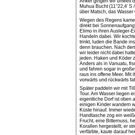
Anker gingen wir unweit 
Muhua Bucht (11°22,4' S /
über Matsch, das Wasser w
Wegen des Regens kamen 
direkt bei Sonnenaufgang
Elimo in ihren Ausleger-
Handeln dabei. Wir kochte
trinkt, luden die Bande in
denn brauchen. Nach dem
wir leider nicht dabei hat
jeden. Haken und Köder z
Anders als in Vanuatu, fi
und fahren sogar in groß
raus ins offene Meer. Mit
vorwärts und rückwärts f
Später paddeln wir mit Til
Tour. Am Wasser liegen ei
eigentliche Dorf ist obe
einigen Kinder wandern wi
Küste hinauf. Immer wiede
Handtasche zog ein weiße
Frucht, eine Bitternuss, h
Korallen hergestellt, er str
verfärbte, kaute darauf h