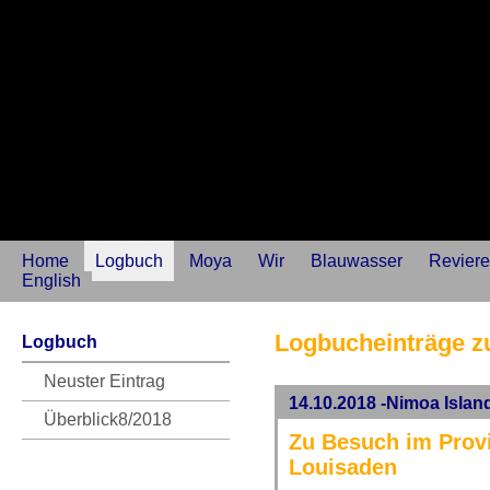
Home
Logbuch
Moya
Wir
Blauwasser
Reviere
English
Logbucheinträge z
Logbuch
Neuster Eintrag
14.10.2018 -Nimoa Isla
Überblick8/2018
Zu Besuch im Prov
Louisaden