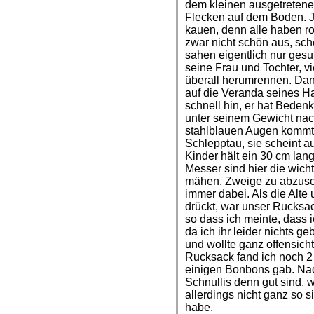
dem kleinen ausgetretene
Flecken auf dem Boden. Je
kauen, denn alle haben ro
zwar nicht schön aus, sch
sahen eigentlich nur gesu
seine Frau und Tochter, v
überall herumrennen. Da
auf die Veranda seines Hau
schnell hin, er hat Bede
unter seinem Gewicht nac
stahlblauen Augen kommt m
Schlepptau, sie scheint a
Kinder hält ein 30 cm la
Messer sind hier die wic
mähen, Zweige zu abzusch
immer dabei. Als die Alte
drückt, war unser Rucksac
so dass ich meinte, dass 
da ich ihr leider nichts g
und wollte ganz offensicht
Rucksack fand ich noch 2 a
einigen Bonbons gab. Nach
Schnullis denn gut sind, wa
allerdings nicht ganz so 
habe.