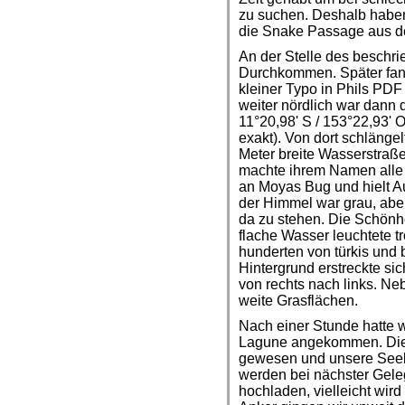
zu suchen. Deshalb haben
die Snake Passage aus d
An der Stelle des beschr
Durchkommen. Später fand
kleiner Typo in Phils PDF
weiter nördlich war dann d
11°20,98' S / 153°22,93'
exakt). Von dort schlängel
Meter breite Wasserstraße
machte ihrem Namen alle E
an Moyas Bug und hielt A
der Himmel war grau, abe
da zu stehen. Die Schönhe
flache Wasser leuchtete t
hunderten von türkis und
Hintergrund erstreckte sic
von rechts nach links. Ne
weite Grasflächen.
Nach einer Stunde hatte wi
Lagune angekommen. Die 
gewesen und unsere Seekar
werden bei nächster Gele
hochladen, vielleicht wird