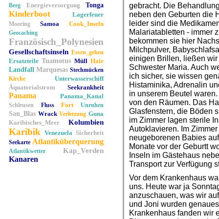
Energieversorgung
Tonga
gebracht. Die Behandlun
Berg
Kinderboot
neben den Geburten die 
Lagerfeuer
leider sind die Medikamen
Samoa
Cook_Inseln
Mooring
Malariatabletten - immer 
Geocaching
Französisch_Polynesien
bekommen sie hier Nachs
Milchpulver, Babyschlafs
Gesellschaftsinseln
Essen_gehen
einigen Brillen, ließen wi
Ersatzteile
Tuamotus
Müll
Haie
Schwester Maria. Auch we
Landfall
Marquesas
Stechmücken
ich sicher, sie wissen gen
Unterwasserschiff
Kirche
Histaminika, Adrenalin u
Äquatorialstrom
Seekrankheit
in unserem Beutel waren. 
Panama
Panama_Kanal
von den Räumen. Das Haus
Fort
Schleusen
Fluss
Unruhen
Glasfenstern, die Böden s
San_Blas
Wrack
Guna
Verletzung
im Zimmer lagen sterile 
Kolumbien
Karibisches_Meer
Autoklavieren. Im Zimmer
Karibik
Venezuela
Sicherheit
neugeborenen Babies auf 
Atlantiküberquerung
Seekarte
Monate vor der Geburtt w
Kap_Verden
Atlantikwetter
Inseln im Gästehaus neben
Kanaren
Transport zur Verfügung st
Vor dem Krankenhaus war
uns. Heute war ja Sonntag
anzuschauen, was wir auf 
und Joni wurden genauest
Krankenhaus fanden wir e