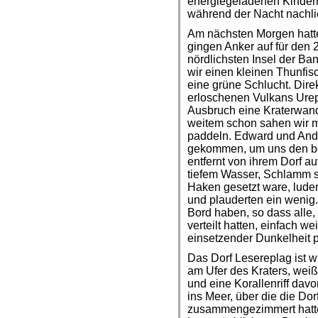
energiegeladenen Kindern
während der Nacht nachl
Am nächsten Morgen hatte 
gingen Anker auf für den 
nördlichsten Insel der Ba
wir einen kleinen Thunfis
eine grüne Schlucht. Direk
erloschenen Vulkans Urep
Ausbruch eine Kraterwand
weitem schon sahen wir 
paddeln. Edward und And
gekommen, um uns den bes
entfernt von ihrem Dorf au
tiefem Wasser, Schlamm s
Haken gesetzt ware, luden
und plauderten ein wenig.
Bord haben, so dass alle,
verteilt hatten, einfach w
einsetzender Dunkelheit p
Das Dorf Lesereplag ist w
am Ufer des Kraters, wei
und eine Korallenriff dav
ins Meer, über die die Do
zusammengezimmert hatten