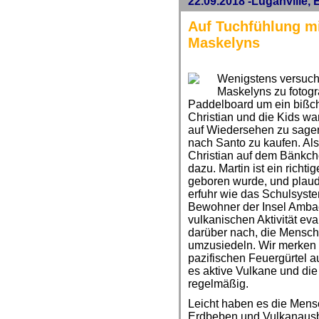
22.09.2018 -Luganville, 
Auf Tuchfühlung mi
Maskelyns
Wenigstens versuche
Maskelyns zu fotogr
Paddelboard um ein bißch
Christian und die Kids wa
auf Wiedersehen zu sagen
nach Santo zu kaufen. Al
Christian auf dem Bänkch
dazu. Martin ist ein richti
geboren wurde, und plaud
erfuhr wie das Schulsyste
Bewohner der Insel Amba
vulkanischen Aktivität ev
darüber nach, die Mensc
umzusiedeln. Wir merken a
pazifischen Feuergürtel auf
es aktive Vulkane und die 
regelmäßig.
Leicht haben es die Mensc
Erdbeben und Vulkanausb