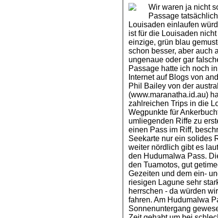
Wir waren ja nicht s
Passage tatsächlich
Louisaden einlaufen wür
ist für die Louisaden nich
einzige, grün blau gemust
schon besser, aber auch au
ungenaue oder gar falsch
Passage hatte ich noch i
Internet auf Blogs von and
Phil Bailey von der austr
(www.maranatha.id.au) hat
zahlreichen Trips in die
Wegpunkte für Ankerbuch
umliegenden Riffe zu ers
einen Pass im Riff, beschr
Seekarte nur ein solides R
weiter nördlich gibt es la
den Hudumalwa Pass. Die
den Tuamotos, gut getime
Gezeiten und dem ein- u
riesigen Lagune sehr sta
herrschen - da würden wir
fahren. Am Hudumalwa Pas
Sonnenuntergang gewesen
Zeit gehabt um bei schlec