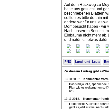
Auf dem Rückweg zu Moya 
hatte uns gesucht und gab
beschriebenen Blättern wa
sollten es bitte dorthin m
andere war für uns, es wa
Dorf besucht haben - wir 
Nach unserem Besuch im D
Einbäume nicht mehr ab, 
und natürlich etwas dafür
PNG
Land_und_Leute
Ent
Zu diesem Eintrag gibt es2K
13.10.2018:
Kommentar fromL
Das sind ja tolle, spannende Z
Plan wie es weitergehen soll?
an?
13.11.2018:
Kommentar from
Leider nicht, Australien sparen
geht es jetzt erstmal nach Ost