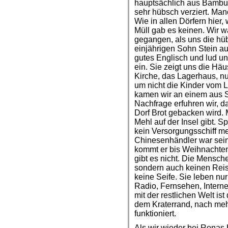
hauptsächlich aus Bambus
sehr hübsch verziert. Ma
Wie in allen Dörfern hier,
Müll gab es keinen. Wir w
gegangen, als uns die hü
einjährigen Sohn Stein a
gutes Englisch und lud u
ein. Sie zeigt uns die Hä
Kirche, das Lagerhaus, nur
um nicht die Kinder vom
kamen wir an einem aus S
Nachfrage erfuhren wir, d
Dorf Brot gebacken wird. 
Mehl auf der Insel gibt. S
kein Versorgungsschiff 
Chinesenhändler war sein 
kommt er bis Weihnachten
gibt es nicht. Die Mensche
sondern auch keinen Reis,
keine Seife. Sie leben nu
Radio, Fernsehen, Interne
mit der restlichen Welt is
dem Kraterrand, nach m
funktioniert.
Als wir wieder bei Rona