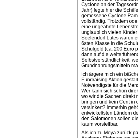
Cyclone an der Tagesordn
Jahr) fegte hier die Schiff
gemessene Cyclone Pam ze
vollständig. Trotzdem oder
eine ungeahnte Lebensfr
unglaublich vielen Kinder
Seelendorf Lutes waren e
6sten Klasse in die Schul
Schulgeld (ca. 200 Euro p
dann auf die weiterführen
Selbstverständlichkeit, we
Grundnahrungsmitteln ma
Ich ärgere mich ein bißch
Fundraising Aktion gesta
Notwendigste für die Mens
Wer kann sich schon direk
wo wir die Sachen direkt m
bringen und kein Cent in
versinkert? Immerhin geh
entwickeltsten Ländern d
den Salomonen sollen die
kaum vorstellbar.
Als ich zu Moya zurück pa