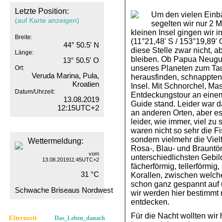
Letzte Position:
Um den vielen Einb
(auf Karte anzeigen)
segelten wir nur 2 M
kleinen Insel gingen wir 
Breite:
(11°21,48' S / 153°19,89'
44° 50.5' N
diese Stelle zwar nicht, a
Länge:
bleiben. Ob Papua Neugui
13° 50.5' O
unseres Planeten zum Tau
Ort:
Veruda Marina, Pula,
herausfinden, schnappten 
Kroatien
Insel. Mit Schnorchel, Ma
Datum/Uhrzeit:
Entdeckungstour an einem 
13.08.2019
Guide stand. Leider war d
12:15UTC+2
an anderen Orten, aber es
leider, wie immer, viel z
waren nicht so sehr die F
sondern vielmehr die Vielf
Wettermeldung:
Rosa-, Blau- und Brauntön
vom
unterschiedlichsten Gebil
13.08.201911:45UTC+2
fächerförmig, tellerförmig
31 °C
Korallen, zwischen welche
schon ganz gespannt auf 
Schwache Briseaus Nordwest
wir werden hier bestimmt 
entdecken.
Für die Nacht wollten wir
Elternzeit
Das_Leben_danach