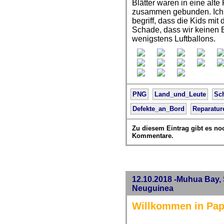
Blätter waren in eine alte 
zusammen gebunden. Ich 
begriff, dass die Kids mit
Schade, dass wir keinen
wenigstens Luftballons.
PNG
Land_und_Leute
Sc
Defekte_an_Bord
Reparatur
Zu diesem Eintrag gibt es no
Kommentare.
12.10.2018 -Muhua Bay, 
Neuguinea
Willkommen in Pa