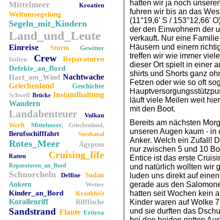
hatten wir ja noch unsere
Mittelmeer
Kroatien
fuhren wir bis an das We
Weltumsegelung
(11°19,6' S / 153°12,66' O
Segeln_mit_Kindern
der den Einwohnern der 
Land_und_Leute
verkauft. Nur eine Familie
Einreise
Häusern und einem richti
Sturm
Gewitter
treffen wir wie immer viel
Crew
Reparaturen
Italien
dieser Ort spielt in einer 
Defekte_an_Bord
shirts und Shorts ganz ohn
Nachtwache
Hart_am_Wind
Fetzen oder wie so oft sog
Griechenland
Geschichte
Hauptversorgungsstützpun
Instandhaltung
Schwell
Brücke
läuft viele Meilen weit h
Wandern
mit den Boot.
Landabenteuer
Vulkan
Bereits am nächsten Morg
Werft
Mittelmeer,
Griechenland,
unseren Augen kaum - in d
Berufsschifffahrt
Suezkanal
Anker. Welch ein Zufall! 
Rotes_Meer
Ägypten
nur zwischen 5 und 10 Boo
Cruising_life
Ratten
Entice ist das erste Crui
Reparaturen_an_Bord
und natürlich wollten wir
Schnorcheln
Delfine
Sudan
luden uns direkt auf eine
gerade aus den Salomon
Ankern
Wetter
Kinder_an_Bord
hatten seit Wochen kein 
Krankheit
Korallenriff
Kinder waren auf Wolke 7
Rifffische
Sandstrand
und sie durften das Dsch
Flaute
Eritrea
bei den beiden netten Aust