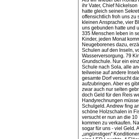
ihr Vater, Chief Nickelso
hatte gleich seinen Sekre
offensichtlich froh uns z
kleinen Ansprache, vier B
uns gebunden hatte und un
335 Menschen leben in se
Kinder, jeden Monat kom
Neugeborenes dazu, erzähl
Schulen auf den Inseln, v
Wasserversorgung. 79 Kind
Grundschule. Nur ein einz
Schule nach Sola, alle an
teilweise auf andere Inse
gesamte Dorf versucht da
aufzubringen. Aber es gibt
zwar auch nur selten geb
doch Geld für den Reis w
Handyrechnungen müssen
Schulgeld. Andrew fing an
schöne Holzschalen in F
versucht er nun an die 10 
kommen zu verkaufen. Natü
sogar für uns - viel Geld
„ungünstigen“ Konditione