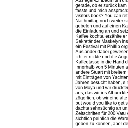
Ausleger-Einbaum um unse
gerade, ob er zurück kam 
fasste und mich ansprach:
visitors book? You can re
Nachmittag noch weiter se
gebeten und auf einen Ka
die Einladung an und setz
Kaffee kochte, erzählte er
Sekretär der Maskelyn Inse
ein Festival mit Phillip o
Ausländer dabei gewesen. 
ich, er nickte und die Aug
Kaffeetasse in die Hand 
innerhalb von 5 Minuten a
andere Stuart mit breitem 
mit Einträgen von Yachten
Jahren besucht haben, ein
von Moya und wir druckte
aus, das wir ins Album kl
zögerlich, ob wir eine alte
but would you like to get
dachte sehnsüchtig an uns
Zeitschriften für 200 Vat
sichtlich peinlich die W
geben zu können, aber der