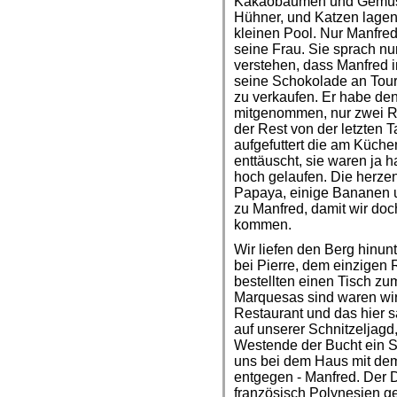
Kakaobäumen und Gemüse
Hühner, und Katzen lagen
kleinen Pool. Nur Manfred
seine Frau. Sie sprach nu
verstehen, dass Manfred 
seine Schokolade an Tour
zu verkaufen. Er habe de
mitgenommen, nur zwei Ri
der Rest von der letzten T
aufgefuttert die am Küche
enttäuscht, sie waren ja 
hoch gelaufen. Die herze
Papaya, einige Bananen u
zu Manfred, damit wir do
kommen.
Wir liefen den Berg hinu
bei Pierre, dem einzigen 
bestellten einen Tisch zu
Marquesas sind waren wir
Restaurant und das hier s
auf unserer Schnitzeljagd
Westende der Bucht ein S
uns bei dem Haus mit de
entgegen - Manfred. Der 
französisch Polynesien ge