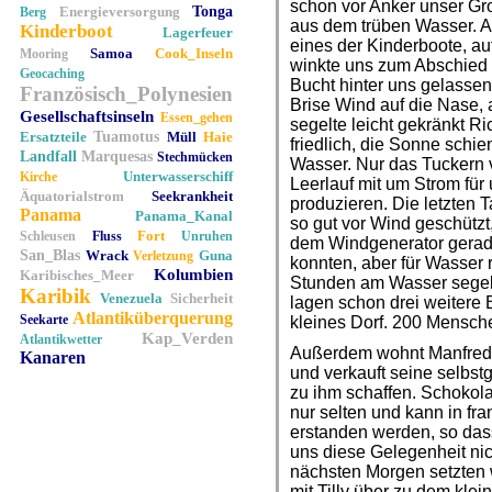
schon vor Anker unser G
Energieversorgung
Tonga
Berg
aus dem trüben Wasser. 
Kinderboot
Lagerfeuer
eines der Kinderboote, a
Samoa
Cook_Inseln
Mooring
winkte uns zum Abschied 
Geocaching
Bucht hinter uns gelasse
Französisch_Polynesien
Brise Wind auf die Nase,
Gesellschaftsinseln
Essen_gehen
segelte leicht gekränkt 
Ersatzteile
Tuamotus
Müll
Haie
friedlich, die Sonne schie
Landfall
Marquesas
Stechmücken
Wasser. Nur das Tuckern v
Unterwasserschiff
Kirche
Leerlauf mit um Strom fü
Äquatorialstrom
Seekrankheit
produzieren. Die letzten
Panama
Panama_Kanal
so gut vor Wind geschützt
Fort
Schleusen
Fluss
Unruhen
dem Windgenerator gerad
San_Blas
Wrack
Guna
Verletzung
konnten, aber für Wasser r
Kolumbien
Karibisches_Meer
Stunden am Wasser segelt
Karibik
Venezuela
Sicherheit
lagen schon drei weitere 
Atlantiküberquerung
Seekarte
kleines Dorf. 200 Mensche
Kap_Verden
Atlantikwetter
Außerdem wohnt Manfred 
Kanaren
und verkauft seine selbst
zu ihm schaffen. Schoko
nur selten und kann in fr
erstanden werden, so das
uns diese Gelegenheit ni
nächsten Morgen setzten 
mit Tilly über zu dem kle