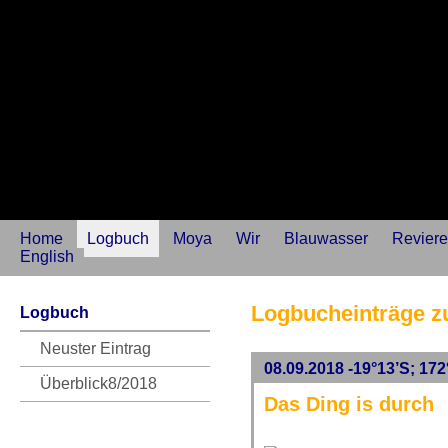
Home
Logbuch
Moya
Wir
Blauwasser
Reviere
English
Logbucheinträge z
Logbuch
Neuster Eintrag
08.09.2018 -19°13’S; 172
Überblick8/2018
Das Ding is durch