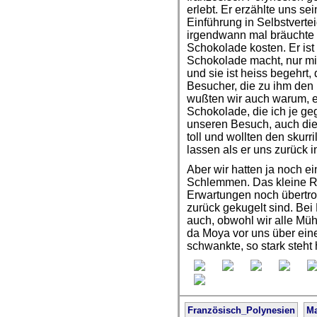
erlebt. Er erzählte uns s
Einführung in Selbstvertei
irgendwann mal bräuchte u
Schokolade kosten. Er ist 
Schokolade macht, nur mi
und sie ist heiss begehrt
Besucher, die zu ihm den 
wußten wir auch warum, es
Schokolade, die ich je ge
unseren Besuch, auch die
toll und wollten den skur
lassen als er uns zurück i
Aber wir hatten ja noch e
Schlemmen. Das kleine R
Erwartungen noch übertroff
zurück gekugelt sind. Bei
auch, obwohl wir alle Mü
da Moya vor uns über ein
schwankte, so stark steht 
Französisch_Polynesien
Ma