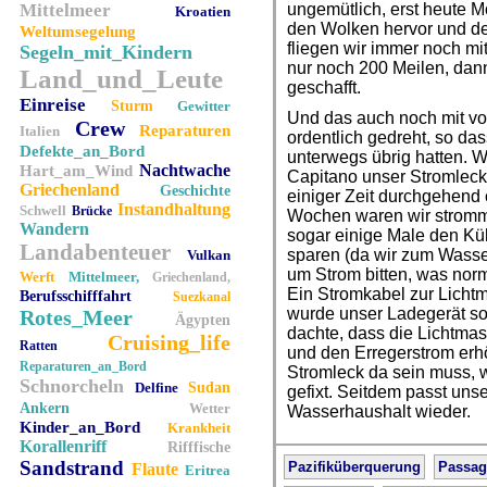
Mittelmeer
ungemütlich, erst heute M
Kroatien
den Wolken hervor und de
Weltumsegelung
fliegen wir immer noch mi
Segeln_mit_Kindern
nur noch 200 Meilen, dann
Land_und_Leute
geschafft.
Einreise
Sturm
Gewitter
Und das auch noch mit vol
Crew
Reparaturen
Italien
ordentlich gedreht, so d
Defekte_an_Bord
unterwegs übrig hatten. Wa
Nachtwache
Hart_am_Wind
Capitano unser Stromleck 
Griechenland
Geschichte
einiger Zeit durchgehend 
Instandhaltung
Schwell
Brücke
Wochen waren wir stromm
Wandern
sogar einige Male den Kü
Landabenteuer
sparen (da wir zum Wass
Vulkan
um Strom bitten, was nor
Werft
Mittelmeer,
Griechenland,
Ein Stromkabel zur Licht
Berufsschifffahrt
Suezkanal
wurde unser Ladegerät so
Rotes_Meer
Ägypten
dachte, dass die Lichtmas
Cruising_life
Ratten
und den Erregerstrom erh
Reparaturen_an_Bord
Stromleck da sein muss, 
Schnorcheln
Delfine
Sudan
gefixt. Seitdem passt uns
Ankern
Wetter
Wasserhaushalt wieder.
Kinder_an_Bord
Krankheit
Korallenriff
Rifffische
Sandstrand
Pazifiküberquerung
Passag
Flaute
Eritrea