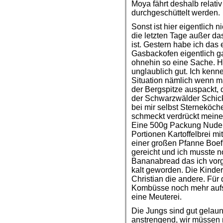
Moya fährt deshalb relativ
durchgeschüttelt werden.
Sonst ist hier eigentlich n
die letzten Tage außer da
ist. Gestern habe ich das 
Gasbackofen eigentlich ga
ohnehin so eine Sache. H
unglaublich gut. Ich kenne
Situation nämlich wenn m
der Bergspitze auspackt, 
der Schwarzwälder Schick
bei mir selbst Sterneköche
schmeckt verdrückt mein
Eine 500g Packung Nudeln
Portionen Kartoffelbrei mi
einer großen Pfanne Boef
gereicht und ich musste 
Bananabread das ich vorg
kalt geworden. Die Kinder
Christian die andere. Für 
Kombüsse noch mehr aufs
eine Meuterei.
Die Jungs sind gut gelau
anstrengend, wir müssen 