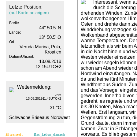
Interessant, wenn a
Letzte Position:
durch die Scherung z
(auf Karte anzeigen)
drehenden Winden. Zunäc
wolkenverhangenem Himm
Breite:
Osten und drehte dann zie
44° 50.5' N
Winddrehung verzogen sic
Länge:
Wolkenband abgeschnitt
13° 50.5' O
warme Temperaturen. Der
Ort:
letztendlich als wir beim
Veruda Marina, Pula,
in die Nacht hinein und w
Kroatien
Datum/Uhrzeit:
Westen wieder einsetzen 
13.08.2019
wir wieder segeln können 
12:15UTC+2
schon am Abend wieder di
Nordwind einzufangen. Na
da und keine fünf Minuten 
Windfront aus Süden. Zum
Wettermeldung:
und das Vorsegel eingehol
vom
geworden. Innerhalb von 
13.08.201911:45UTC+2
gedreht, es regnete und w
bis 30 Knoten, Moya mach
31 °C
Wellen. Erst langsam, wir
Schwache Briseaus Nordwest
Gegenströmung zu tun, di
Grund klaute, dann immer 
kamen. Zwar in Schlangenl
vorwärts. Es blieb gester
Elternzeit
Das_Leben_danach