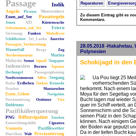
Passage
Reparaturen
Energieversor
Indik
Angeln
Meerestiere
Piraten
Zu diesem Eintrag gibt es no
Passatsegeln
Essen_auf_See
Kommentare.
AIS
Küstenwache
Jemen
Feiern
Schwimmen_auf_See
Strömung
Funken
Malediven
Sri_Lanka
Ausreise
Schildkröten
Passagen_Vorbereitung
28.05.2018 -Hakahetau,
Wasserfall
Berge
Zug
Polynesien
Nordostmonsun
Marina
Malaysia
Squall
Singapur
Seenot
Schokijagd in den
Indonesien
Borneo
Äquator
Dschungel
Passagenplanung
Ua Pou liegt 25 Mei
Affen
Seegang
Nordwestmonsun
vorherrschenden Süd
Erdbeben
Komodo
Radar
Tanken
herkommt. Nach einem lan
Drachen
Mantarochen
Moya für den Segeltag vor
Essen_Gehen
Navigation
Bucht lagen mal wieder S
Osttimor
Provisionierung
Visa
quer im Schiff verteilt, a
Doldrums
Pazifiküberquerung
Sonnenschirm und die Sch
seinen Platz in den Schap
Riffnavigation
PNG
Tauchen
können. Nach einigem Ger
Entwicklungshilfe
Ciguatera
der Boden war geputzt und
Vanuatu
Pazifikwetter
Da in der tiefen Bucht ka
Proviantierung
Hurrikan
Wale