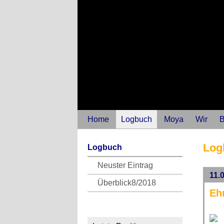
Home
Logbuch
Moya
Wir
B
Log
Logbuch
Neuster Eintrag
11.
Überblick8/2018
Eh