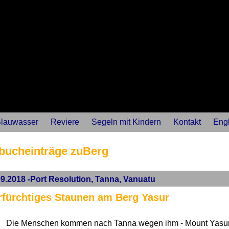
lauwasser
Reviere
Segeln mit Kindern
Kontakt
Engl
bucheinträge zuBerg
09.2018 -Port Resolution, Tanna, Vanuatu
rfürchtiges Staunen am Berg Yasur
Die Menschen kommen nach Tanna wegen ihm - Mount Yasur