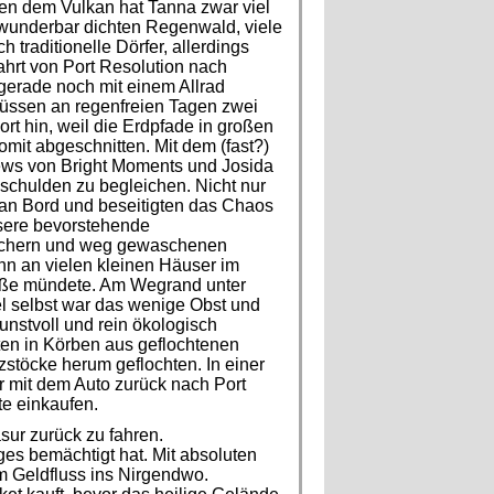
ben dem Vulkan hat Tanna zwar viel
bt wunderbar dichten Regenwald, viele
 traditionelle Dörfer, allerdings
Fahrt von Port Resolution nach
 gerade noch mit einem Allrad
ssen an regenfreien Tagen zwei
t hin, weil die Erdpfade in großen
omit abgeschnitten. Mit dem (fast?)
rews von Bright Moments und Josida
schulden zu begleichen. Nicht nur
 an Bord und beseitigten das Chaos
unsere bevorstehende
 Löchern und weg gewaschenen
nn an vielen kleinen Häuser im
raße mündete. Am Wegrand unter
el selbst war das wenige Obst und
nstvoll und rein ökologisch
ten in Körben aus geflochtenen
stöcke herum geflochten. In einer
r mit dem Auto zurück nach Port
te einkaufen.
ur zurück zu fahren.
es bemächtigt hat. Mit absoluten
m Geldfluss ins Nirgendwo.