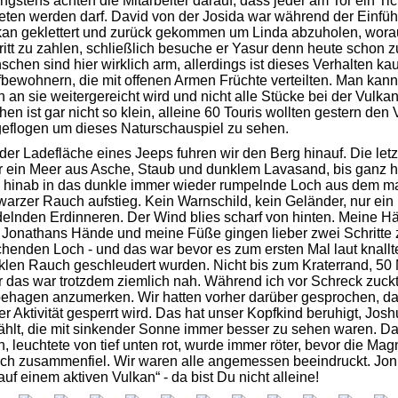
ngstens achten die Mitarbeiter darauf, dass jeder am Tor ein Tic
eten werden darf. David von der Josida war während der Einfüh
kan geklettert und zurück gekommen um Linda abzuholen, worau
ritt zu zahlen, schließlich besuche er Yasur denn heute schon z
chen sind hier wirklich arm, allerdings ist dieses Verhalten ka
fbewohnern, die mit offenen Armen Früchte verteilten. Man kan
 an sie weitergereicht wird und nicht alle Stücke bei der Vulk
en ist gar nicht so klein, alleine 60 Touris wollten gestern den 
geflogen um dieses Naturschauspiel zu sehen.
der Ladefläche eines Jeeps fuhren wir den Berg hinauf. Die l
r ein Meer aus Asche, Staub und dunklem Lavasand, bis ganz h
il hinab in das dunkle immer wieder rumpelnde Loch aus dem m
arzer Rauch aufstieg. Kein Warnschild, kein Geländer, nur ein 
delnden Erdinneren. Der Wind blies scharf von hinten. Meine H
 Jonathans Hände und meine Füße gingen lieber zwei Schritte 
henden Loch - und das war bevor es zum ersten Mal laut knallt
len Rauch geschleudert wurden. Nicht bis zum Kraterrand, 50 M
r das war trotzdem ziemlich nah. Während ich vor Schreck zuck
ehagen anzumerken. Wir hatten vorher darüber gesprochen, da
r Aktivität gesperrt wird. Das hat unser Kopfkind beruhigt, Jo
ählt, die mit sinkender Sonne immer besser zu sehen waren. D
, leuchtete von tief unten rot, wurde immer röter, bevor die M
sich zusammenfiel. Wir waren alle angemessen beeindruckt. Jon
auf einem aktiven Vulkan“ - da bist Du nicht alleine!