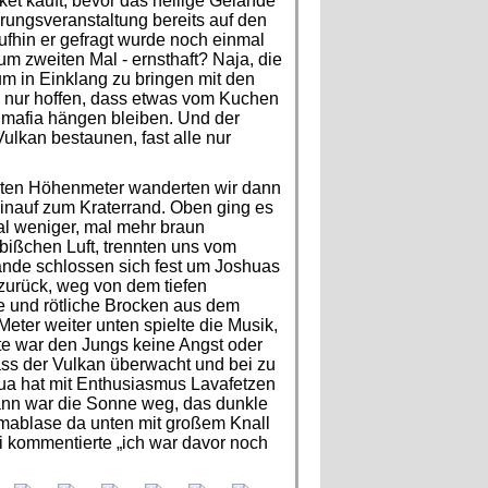
ket kauft, bevor das heilige Gelände
rungsveranstaltung bereits auf den
fhin er gefragt wurde noch einmal
um zweiten Mal - ernsthaft? Naja, die
um in Einklang zu bringen mit den
n nur hoffen, dass etwas vom Kuchen
anmafia hängen bleiben. Und der
Vulkan bestaunen, fast alle nur
etzten Höhenmeter wanderten wir dann
inauf zum Kraterrand. Oben ging es
al weniger, mal mehr braun
bißchen Luft, trennten uns vom
ände schlossen sich fest um Joshuas
zurück, weg von dem tiefen
e und rötliche Brocken aus dem
eter weiter unten spielte die Musik,
te war den Jungs keine Angst oder
ss der Vulkan überwacht und bei zu
shua hat mit Enthusiasmus Lavafetzen
ann war die Sonne weg, das dunkle
agmablase da unten mit großem Knall
i kommentierte „ich war davor noch