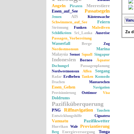
Angeln
Meerestiere
Piraten
Passatsegeln
Essen_auf_See
AIS
Küstenwache
Jemen
Van
Feiern
Schwimmen_auf_See
Strömung
Funken
Malediven
Zu d
Sri_Lanka
Ausreise
Schildkröten
Passagen_Vorbereitung
Wasserfall
Berge
Zug
Nordostmonsun
Marina
Malaysia
Squall
Singapur
Seenot
Indonesien
Borneo
Äquator
Dschungel
Passagenplanung
Affen
Seegang
Nordwestmonsun
Erdbeben
Komodo
Radar
Tanken
Drachen
Mantarochen
Essen_Gehen
Navigation
Osttimor
Provisionierung
Visa
Doldrums
Pazifiküberquerung
Riffnavigation
PNG
Tauchen
Entwicklungshilfe
Ciguatera
Vanuatu
Pazifikwetter
Proviantierung
Hurrikan
Wale
Energieversorgung
Tonga
Berg