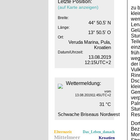
Letzte Position:
(auf Karte anzeigen)
zu b
klei
Breite:
weni
44° 50.5' N
Lena
Länge:
Gel
13° 50.5' O
Stun
Ort:
Teil
Veruda Marina, Pula,
ein
Kroatien
Datum/Uhrzeit:
früh
13.08.2019
wege
12:15UTC+2
der 
Vul
Rin
Dsc
Wettermeldung:
klei
vom
Gem
13.08.201911:45UTC+2
verp
Pal
31 °C
Stun
Schwache Briseaus Nordwest
Reso
Dor
Bezi
Elternzeit
Das_Leben_danach
Mono
Mittelmeer
Kroatien