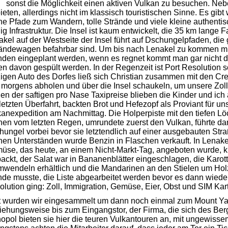
sonst die Möglichkeit einen aktiven Vulkan zu besuchen. Ne
ieten, allerdings nicht im klassisch touristischen Sinne. Es gi
ne Pfade zum Wandern, tolle Strände und viele kleine authentisch
g Infrastruktur. Die Insel ist kaum entwickelt, die 35 km lange 
kel auf der Westseite der Insel führt auf Dschungelpfaden, die
ändewagen befahrbar sind. Um bis nach Lenakel zu kommen mü
den eingeplant werden, wenn es regnet kommt man gar nicht dor
en davon gespült werden. In der Regenzeit ist Port Resolution s
zigen Auto des Dorfes ließ sich Christian zusammen mit den C
 morgens abholen und über die Insel schaukeln, um unsere Zoll
n der saftigen pro Nase Taxipreise blieben die Kinder und ich
letzten Überfahrt, backten Brot und Hefezopf als Proviant für 
kanexpedition am Nachmittag. Die Holperpiste mit den tiefen
nen vom letzten Regen, umrundete zuerst den Vulkan, führte da
hungel vorbei bevor sie letztendlich auf einer ausgebauten St
nen Unterständen wurde Benzin in Flaschen verkauft. In Lenak
üse, das heute, an einem Nicht-Markt-Tag, angeboten wurde, ku
ackt, der Salat war in Bananenblätter eingeschlagen, die Karot
mwendeln erhältlich und die Mandarinen an den Stielen um Holz
de musste, die Liste abgearbeitet werden bevor es dann wiede
lution ging: Zoll, Immigration, Gemüse, Eier, Obst und SIM Kar
t wurden wir eingesammelt um dann noch einmal zum Mount Yas
ehungsweise bis zum Eingangstor, der Firma, die sich des Berg
pol bieten sie hier die teuren Vulkantouren an, mit ungewisse