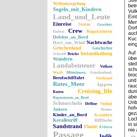
Stre
Weltumsegelung
betr
Segeln_mit_Kindern
Vul
Land_und_Leute
Eint
Mens
Einreise
Sturm
Gewitter
Dor
Crew
Reparaturen
Italien
auch
Defekte_an_Bord
Kuch
Nachtwache
Hart_am_Wind
ein
Griechenland
Geschichte
Auf 
Instandhaltung
Schwell
Brücke
übe
Wandern
ste
Landabenteuer
Vulkan
schw
Werft
Mittelmeer,
Griechenland,
bro
Berufsschifffahrt
Suezkanal
und
Rotes_Meer
Ägypten
rauc
Cruising_life
dunk
Ratten
abe
Reparaturen_an_Bord
Unb
Schnorcheln
Delfine
Sudan
hohe
Ankern
Wetter
gez
Kinder_an_Bord
Krankheit
Loch
Korallenriff
Rifffische
in 
Sandstrand
Flaute
Eritrea
nie 
Passage
Indik