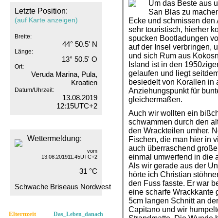
Um das Beste aus u
Letzte Position:
San Blas zu machen,
(auf Karte anzeigen)
Ecke und schmissen den A
sehr touristisch, hierher
Breite:
spucken Bootladungen von
44° 50.5' N
auf der Insel verbringen
Länge:
und sich Rum aus Kokosn
13° 50.5' O
Island ist in den 1950zige
Ort:
gelaufen und liegt seitdem
Veruda Marina, Pula,
besiedelt von Korallen in 
Kroatien
Datum/Uhrzeit:
Anziehungspunkt für bunte
13.08.2019
gleichermaßen.
12:15UTC+2
Auch wir wollten ein biß
schwammen durch den al
den Wrackteilen umher. N
Wettermeldung:
Fischen, die man hier in v
auch überraschend große
vom
einmal umwerfend in die 
13.08.201911:45UTC+2
Als wir gerade aus der Un
31 °C
hörte ich Christian stöhne
den Fuss fasste. Er war
Schwache Briseaus Nordwest
eine scharfe Wrackkante g
5cm langen Schnitt an der
Capitano und wir humpel
Elternzeit
Das_Leben_danach