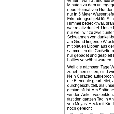
verlieh. Vom Strand aus 
Minuten zu dem untergegan
neue Heimat von Hundert
nur in 5 Meter Wassertiefe
Erkundungsobjekt für Schn
Himmel bedeckt war, dran
war relativ dunkel. Unser 
nur weil wir zu zweit unt
Schwärmen von dunkel-b
am Grund liegende Wrack i
mit blauen Lippen aus d
sammelten die Großeltern 
nur gebadet und gespielt 
Lollies verwöhnt wurden.
Weil die nächsten Tage W
zunehmen sollen, sind wir 
klein Curacao aufgebroch
die Elemente gearbeitet,
durchgeschüttelt, als uns
gestampft ist. Am Spätnach
wir den Anker versenkten
fast den ganzen Tag in A
von Moyas' Heck mit Kind
noch gereicht.