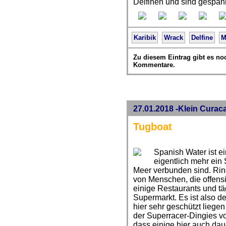
Delfinen und sind gespann
Karibik
Wrack
Delfine
M
Zu diesem Eintrag gibt es no
Kommentare.
27.01.2018 -Klein Curac
Tugboat
Spanish Water ist e
eigentlich mehr ein
Meer verbunden sind. Ring
von Menschen, die offensi
einige Restaurants und täg
Supermarkt. Es ist also de
hier sehr geschützt liege
der Superracer-Dingies vo
dass einige hier auch dau