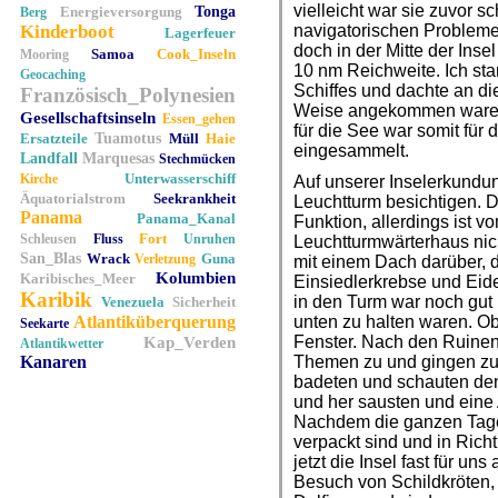
vielleicht war sie zuvor
Energieversorgung
Tonga
Berg
Kinderboot
navigatorischen Problemen
Lagerfeuer
doch in der Mitte der Inse
Samoa
Cook_Inseln
Mooring
10 nm Reichweite. Ich st
Geocaching
Schiffes und dachte an die
Französisch_Polynesien
Weise angekommen waren.
Gesellschaftsinseln
Essen_gehen
für die See war somit für
Ersatzteile
Tuamotus
Müll
Haie
eingesammelt.
Landfall
Marquesas
Stechmücken
Unterwasserschiff
Kirche
Auf unserer Inselerkundu
Äquatorialstrom
Seekrankheit
Leuchtturm besichtigen. De
Panama
Panama_Kanal
Funktion, allerdings ist v
Fort
Schleusen
Fluss
Unruhen
Leuchtturmwärterhaus nic
San_Blas
Wrack
Guna
Verletzung
mit einem Dach darüber, d
Kolumbien
Karibisches_Meer
Einsiedlerkrebse und Eid
Karibik
in den Turm war noch gut 
Venezuela
Sicherheit
Atlantiküberquerung
unten zu halten waren. Ob
Seekarte
Fenster. Nach den Ruinen
Kap_Verden
Atlantikwetter
Kanaren
Themen zu und gingen zu
badeten und schauten den 
und her sausten und eine 
Nachdem die ganzen Tages
verpackt sind und in Ric
jetzt die Insel fast für un
Besuch von Schildkröten,