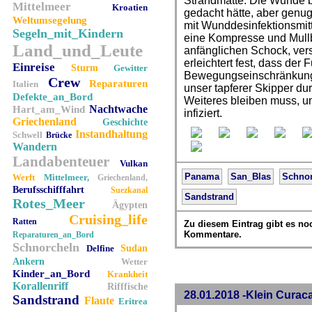
Strandmatte. Die Wunde bl
Mittelmeer
Kroatien
gedacht hätte, aber genu
Weltumsegelung
mit Wunddesinfektionsmit
Segeln_mit_Kindern
eine Kompresse und Mull
Land_und_Leute
anfänglichen Schock, vers
erleichtert fest, dass der 
Einreise
Sturm
Gewitter
Bewegungseinschränkunge
Crew
Reparaturen
Italien
unser tapferer Skipper durc
Defekte_an_Bord
Weiteres bleiben muss, u
Nachtwache
Hart_am_Wind
infiziert.
Griechenland
Geschichte
Instandhaltung
Schwell
Brücke
Wandern
Landabenteuer
Vulkan
Panama
San_Blas
Schno
Werft
Mittelmeer,
Griechenland,
Berufsschifffahrt
Suezkanal
Sandstrand
Rotes_Meer
Ägypten
Cruising_life
Ratten
Zu diesem Eintrag gibt es no
Kommentare.
Reparaturen_an_Bord
Schnorcheln
Delfine
Sudan
Ankern
Wetter
Kinder_an_Bord
Krankheit
Korallenriff
Rifffische
28.01.2018 -Klein Curac
Sandstrand
Flaute
Eritrea