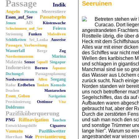
Passage
Seeruinen
Indik
Angeln
Meerestiere
Piraten
Passatsegeln
Essen_auf_See
Betreten stehen wir
AIS
Küstenwache
Jemen
Curacao. Dort liege
Feiern
Schwimmen_auf_See
angestrandeten Frachters
Strömung
Funken
Malediven
Rostteile übrig, die über 
Sri_Lanka
Ausreise
Schildkröten
Heck mit dem Schiffshaus
Passagen_Vorbereitung
Alles war mit einer dicke
Wasserfall
Berge
Zug
des Schiffes war nicht me
Nordostmonsun
Marina
Wellen des karibischen M
Malaysia
Squall
Singapur
Seenot
und schlagen in gigantis
Indonesien
Borneo
Äquator
Manchmal sind sie so groß
Dschungel
Passagenplanung
das Wasser aus Löchern 
Affen
Seegang
Nordwestmonsun
zurück sucht. Nach einige
Erdbeben
Komodo
Radar
Tanken
Norden standen wir bereits
Drachen
Mantarochen
uns noch betroffener mach
Essen_Gehen
Navigation
Segelschiffes, das da auf 
Osttimor
Provisionierung
Visa
Aufbauten waren abgeschr
Doldrums
gebraucht hat, aber der Ru
Pazifiküberquerung
Durch die zerstörten Fen
Riffnavigation
und sah man noch den sc
PNG
Tauchen
und sonstige Trümmer und 
Entwicklungshilfe
Ciguatera
lange hier". Warum so ei
Vanuatu
Pazifikwetter
angestrandet war wissen wi
Proviantierung
Hurrikan
Wale