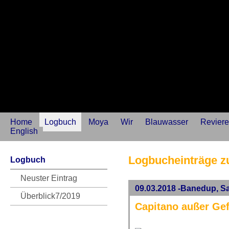
Home
Logbuch
Moya
Wir
Blauwasser
Reviere
English
Logbucheinträge 
Logbuch
Neuster Eintrag
09.03.2018 -Banedup, S
Überblick7/2019
Capitano außer Ge