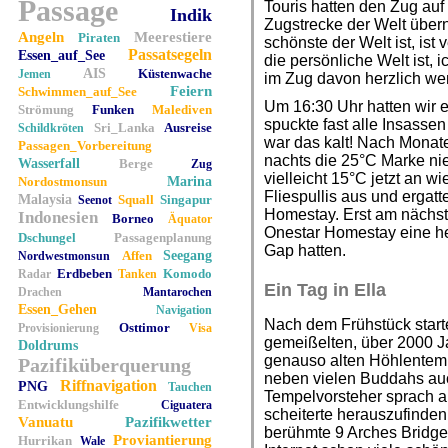
Passage
Touris hatten den Zug auf
Indik
Zugstrecke der Welt über
Angeln
Meerestiere
Piraten
schönste der Welt ist, ist
Passatsegeln
Essen_auf_See
die persönliche Welt ist, i
AIS
Küstenwache
Jemen
im Zug davon herzlich w
Feiern
Schwimmen_auf_See
Um 16:30 Uhr hatten wir es
Strömung
Funken
Malediven
spuckte fast alle Insass
Sri_Lanka
Ausreise
Schildkröten
war das kalt! Nach Monat
Passagen_Vorbereitung
nachts die 25°C Marke nie 
Wasserfall
Berge
Zug
vielleicht 15°C jetzt an w
Nordostmonsun
Marina
Fliespullis aus und ergat
Malaysia
Squall
Singapur
Seenot
Homestay. Erst am nächst
Indonesien
Borneo
Äquator
Onestar Homestay eine he
Dschungel
Passagenplanung
Gap hatten.
Affen
Seegang
Nordwestmonsun
Erdbeben
Komodo
Radar
Tanken
Ein Tag in Ella
Drachen
Mantarochen
Essen_Gehen
Navigation
Nach dem Frühstück starte
Osttimor
Provisionierung
Visa
gemeißelten, über 2000 J
Doldrums
genauso alten Höhlentem
Pazifiküberquerung
neben vielen Buddahs auch
Riffnavigation
PNG
Tauchen
Tempelvorsteher sprach ab
Entwicklungshilfe
Ciguatera
scheiterte herauszufinde
Vanuatu
Pazifikwetter
berühmte 9 Arches Bridge 
Proviantierung
Hurrikan
Wale