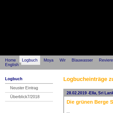
Home
Logbuch
Moya
Wir
Blauwasser
Reviere
English
Logbucheinträge z
Logbuch
Neuster Eintrag
28.02.2019 -Ella, Sri Lan
Überblick7/2018
Die grünen Berge S