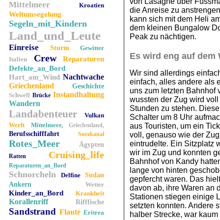
von Lasagne über Fussma
Mittelmeer
Kroatien
die Anreise zu anstrengend
Weltumsegelung
kann sich mit dem Heli a
Segeln_mit_Kindern
dem kleinen Bungalow Dorf
Land_und_Leute
Peak zu nächtigen.
Einreise
Sturm
Gewitter
Es wird eng auf dem 
Crew
Reparaturen
Italien
Defekte_an_Bord
Wir sind allerdings einf
Nachtwache
Hart_am_Wind
einfach, alles andere als 
Griechenland
Geschichte
uns zum letzten Bahnhof 
Instandhaltung
Schwell
Brücke
wussten der Zug wird voll
Wandern
Stunden zu stehen. Diese 
Landabenteuer
Vulkan
Schalter um 8 Uhr aufmach
Werft
Mittelmeer,
Griechenland,
aus Touristen, um ein Tic
Berufsschifffahrt
Suezkanal
voll, genauso wie der Zug
Rotes_Meer
eintrudelte. Ein Sitzplatz
Ägypten
wir im Zug und konnten ge
Cruising_life
Ratten
Bahnhof von Kandy hatten
Reparaturen_an_Bord
lange von hinten geschobe
Schnorcheln
Delfine
Sudan
gepfercht waren. Das hiel
Ankern
Wetter
davon ab, ihre Waren an 
Kinder_an_Bord
Krankheit
Stationen stiegen einige 
Korallenriff
Rifffische
setzten konnten. Andere s
Sandstrand
Flaute
Eritrea
halber Strecke, war kaum