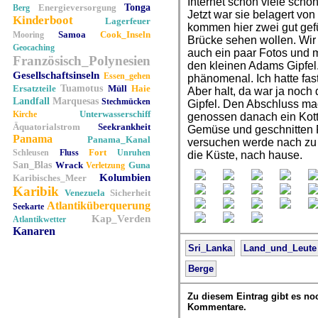
Internet schon viele schö
Energieversorgung
Tonga
Berg
Jetzt war sie belagert vo
Kinderboot
Lagerfeuer
kommen hier zwei gut gefül
Samoa
Cook_Inseln
Mooring
Brücke sehen wollen. Wir
Geocaching
auch ein paar Fotos und 
Französisch_Polynesien
den kleinen Adams Gipfel
Gesellschaftsinseln
Essen_gehen
phänomenal. Ich hatte fas
Ersatzteile
Tuamotus
Müll
Haie
Aber halt, da war ja noch
Landfall
Marquesas
Stechmücken
Gipfel. Den Abschluss ma
Unterwasserschiff
Kirche
genossen danach ein Kottu
Äquatorialstrom
Seekrankheit
Gemüse und geschnitten Ro
Panama
Panama_Kanal
versuchen werde nach zu 
Fort
Schleusen
Fluss
Unruhen
die Küste, nach hause.
San_Blas
Wrack
Guna
Verletzung
Kolumbien
Karibisches_Meer
Karibik
Venezuela
Sicherheit
Atlantiküberquerung
Seekarte
Kap_Verden
Atlantikwetter
Kanaren
Sri_Lanka
Land_und_Leute
Berge
Zu diesem Eintrag gibt es no
Kommentare.