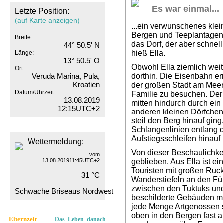
Es war einmal...
Letzte Position:
(auf Karte anzeigen)
...ein verwunschenes kle
Bergen und Teeplantagen
Breite:
das Dorf, der aber schnel
44° 50.5' N
hieß Ella.
Länge:
13° 50.5' O
Obwohl Ella ziemlich weit
Ort:
Veruda Marina, Pula,
dorthin. Die Eisenbahn e
Kroatien
der großen Stadt am Mee
Datum/Uhrzeit:
Familie zu besuchen. Der 
13.08.2019
mitten hindurch durch ein
12:15UTC+2
anderen kleinen Dörfchen
steil den Berg hinauf ging
Schlangenlinien entlang 
Aufstiegsschleifen hinauf
Wettermeldung:
Von dieser Beschaulichkei
vom
13.08.201911:45UTC+2
geblieben. Aus Ella ist e
Touristen mit großen Ru
31 °C
Wanderstiefeln an den Fü
zwischen den Tuktuks und
Schwache Briseaus Nordwest
beschilderte Gebäuden mi
jede Menge Artgenossen s
oben in den Bergen fast a
Elternzeit
Das_Leben_danach