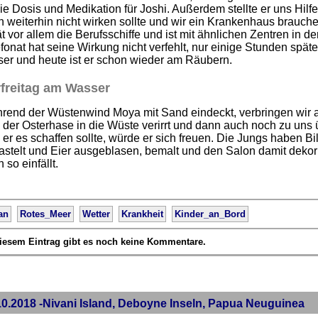
e Dosis und Medikation für Joshi. Außerdem stellte er uns Hilfe 
 weiterhin nicht wirken sollte und wir ein Krankenhaus brauchen
t vor allem die Berufsschiffe und ist mit ähnlichen Zentren in d
fonat hat seine Wirkung nicht verfehlt, nur einige Stunden späte
ser und heute ist er schon wieder am Räubern.
freitag am Wasser
rend der Wüstenwind Moya mit Sand eindeckt, verbringen wir 
 der Osterhase in die Wüste verirrt und dann auch noch zu uns ü
s er es schaffen sollte, würde er sich freuen. Die Jungs haben Bi
astelt und Eier ausgeblasen, bemalt und den Salon damit dekor
 so einfällt.
an
Rotes_Meer
Wetter
Krankheit
Kinder_an_Bord
iesem Eintrag gibt es noch keine Kommentare.
10.2018 -Nivani Island, Deboyne Inseln, Papua Neuguinea