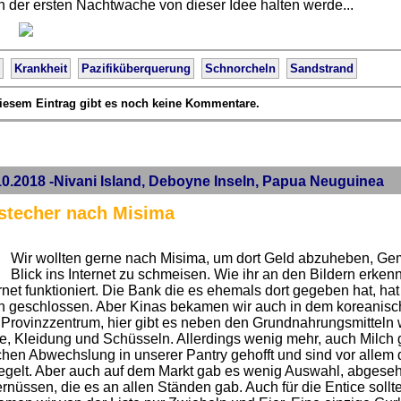
 der ersten Nachtwache von dieser Idee halten werde...
Krankheit
Pazifiküberquerung
Schnorcheln
Sandstrand
iesem Eintrag gibt es noch keine Kommentare.
10.2018 -Nivani Island, Deboyne Inseln, Papua Neuguinea
stecher nach Misima
Wir wollten gerne nach Misima, um dort Geld abzuheben, Ge
Blick ins Internet zu schmeisen. Wie ihr an den Bildern erken
rnet funktioniert. Die Bank die es ehemals dort gegeben hat, h
h geschlossen. Aber Kinas bekamen wir auch in dem koreanisch
 Provinzzentrum, hier gibt es neben den Grundnahrungsmitteln 
e, Kleidung und Schüsseln. Allerdings wenig mehr, auch Milch ga
chen Abwechslung in unserer Pantry gehofft und sind vor alle
egelt. Aber auch auf dem Markt gab es wenig Auswahl, abgese
ernüssen, die es an allen Ständen gab. Auch für die Entice soll