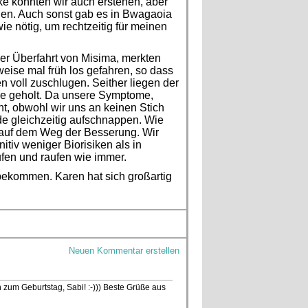
ke konnten wir auch erstehen, aber
nen. Auch sonst gab es in Bwagaoia
e nötig, um rechtzeitig für meinen
der Überfahrt von Misima, merkten
eise mal früh los gefahren, so dass
n voll zuschlugen. Seither liegen der
ppe geholt. Da unsere Symptome,
t, obwohl wir uns an keinen Stich
de gleichzeitig aufschnappen. Wie
 auf dem Weg der Besserung. Wir
itiv weniger Biorisiken als in
ufen und raufen wie immer.
bekommen. Karen hat sich großartig
Neuen Kommentar erstellen
 zum Geburtstag, Sabi! :-))) Beste Grüße aus