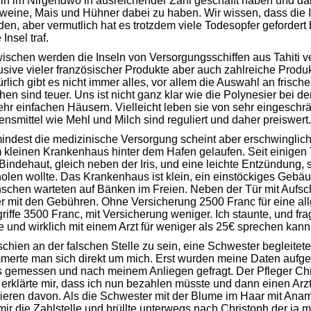
eln im Nirgendwo in ausreichender Zahl geschafft haben und da
weine, Mais und Hühner dabei zu haben. Wir wissen, dass die I
en, aber vermutlich hat es trotzdem viele Todesopfer gefordert
 Insel traf.
ischen werden die Inseln von Versorgungsschiffen aus Tahiti ve
usive vieler französischer Produkte aber auch zahlreiche Prod
rlich gibt es nicht immer alles, vor allem die Auswahl an frisc
en sind teuer. Uns ist nicht ganz klar wie die Polynesier bei d
ehr einfachen Häusern. Vielleicht leben sie von sehr eingeschr
nsmittel wie Mehl und Milch sind reguliert und daher preiswert.
ndest die medizinische Versorgung scheint aber erschwinglich 
 kleinen Krankenhaus hinter dem Hafen gelaufen. Seit einigen 
Bindehaut, gleich neben der Iris, und eine leichte Entzündung, 
olen wollte. Das Krankenhaus ist klein, ein einstöckiges Gebäu
chen warteten auf Bänken im Freien. Neben der Tür mit Aufschr
r mit den Gebühren. Ohne Versicherung 2500 Franc für eine allg
riffe 3500 Franc, mit Versicherung weniger. Ich staunte, und fra
e und wirklich mit einem Arzt für weniger als 25€ sprechen kann
schien an der falschen Stelle zu sein, eine Schwester begleitet
merte man sich direkt um mich. Erst wurden meine Daten aufg
s gemessen und nach meinem Anliegen gefragt. Der Pfleger Chr
erklärte mir, dass ich nun bezahlen müsste und dann einen Arzt
eren davon. Als die Schwester mit der Blume im Haar mit Anamn
mir die Zahlstelle und brüllte unterwegs nach Christoph der ja 