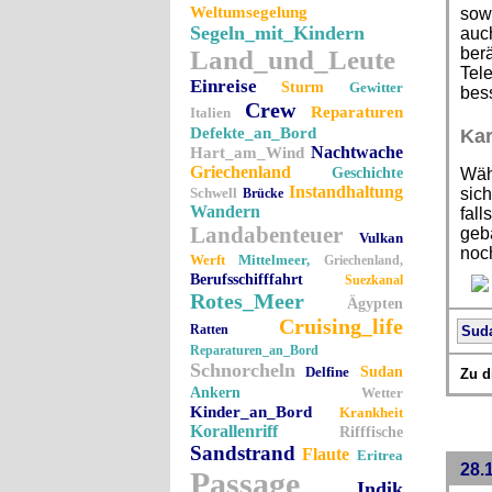
Weltumsegelung
sowi
Segeln_mit_Kindern
auch
berä
Land_und_Leute
Tele
Einreise
Sturm
Gewitter
bes
Crew
Reparaturen
Italien
Defekte_an_Bord
Kar
Nachtwache
Hart_am_Wind
Griechenland
Geschichte
Wäh
Instandhaltung
Schwell
sich
Brücke
Wandern
fall
Landabenteuer
geb
Vulkan
noch
Werft
Mittelmeer,
Griechenland,
Berufsschifffahrt
Suezkanal
Rotes_Meer
Ägypten
Cruising_life
Ratten
Sud
Reparaturen_an_Bord
Schnorcheln
Delfine
Sudan
Zu d
Ankern
Wetter
Kinder_an_Bord
Krankheit
Korallenriff
Rifffische
Sandstrand
Flaute
Eritrea
28.
Passage
Indik