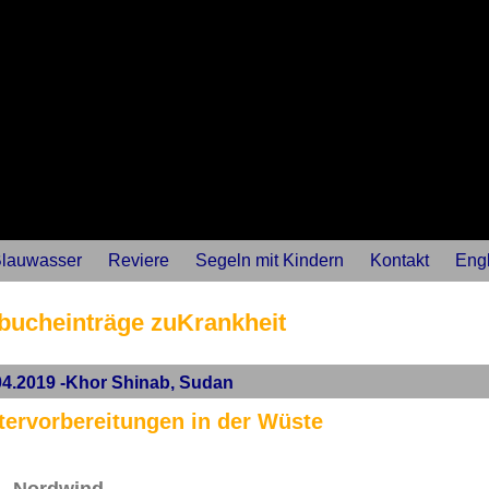
lauwasser
Reviere
Segeln mit Kindern
Kontakt
Engl
bucheinträge zuKrankheit
04.2019 -Khor Shinab, Sudan
tervorbereitungen in der Wüste