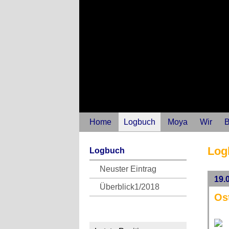
Home
Logbuch
Moya
Wir
B
Log
Logbuch
Neuster Eintrag
19.
Überblick1/2018
Os