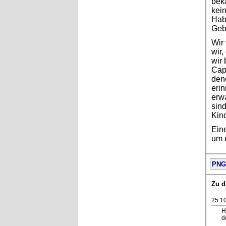
beka
kei
Habo
Gebu
Wir 
wir,
wir 
Capi
den
erin
erw
sind
Kind
Ein
um 
PNG
Zu d
25.1
H
d