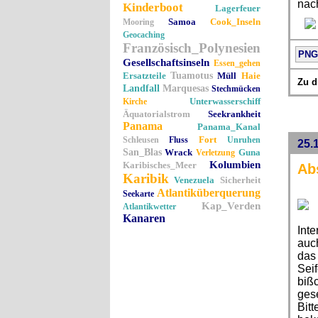
nach
Kinderboot
Lagerfeuer
Samoa
Cook_Inseln
Mooring
Geocaching
Französisch_Polynesien
PNG
Gesellschaftsinseln
Essen_gehen
Ersatzteile
Tuamotus
Müll
Haie
Zu d
Landfall
Marquesas
Stechmücken
Unterwasserschiff
Kirche
Äquatorialstrom
Seekrankheit
Panama
Panama_Kanal
Fort
Schleusen
Fluss
Unruhen
25.
San_Blas
Wrack
Guna
Verletzung
Kolumbien
Karibisches_Meer
Ab
Karibik
Venezuela
Sicherheit
Atlantiküberquerung
Seekarte
Kap_Verden
Atlantikwetter
Kanaren
Inte
auc
das
Seif
biß
ges
Bitt