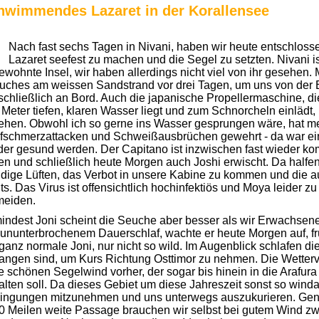
hwimmendes Lazaret in der Korallensee
Nach fast sechs Tagen in Nivani, haben wir heute entschlos
Lazaret seefest zu machen und die Segel zu setzten. Nivani is
wohnte Insel, wir haben allerdings nicht viel von ihr gesehen
uches am weissen Sandstrand vor drei Tagen, um uns von der E
chließlich an Bord. Auch die japanische Propellermaschine, die
 Meter tiefen, klaren Wasser liegt und zum Schnorcheln einlädt
ehen. Obwohl ich so gerne ins Wasser gesprungen wäre, hat mei
fschmerzattacken und Schweißausbrüchen gewehrt - da war ein
er gesund werden. Der Capitano ist inzwischen fast wieder komple
n und schließlich heute Morgen auch Joshi erwischt. Da halfen
ndige Lüften, das Verbot in unsere Kabine zu kommen und die a
ts. Das Virus ist offensichtlich hochinfektiös und Moya leider z
meiden.
indest Joni scheint die Seuche aber besser als wir Erwachse
 ununterbrochenem Dauerschlaf, wachte er heute Morgen auf, fr
ganz normale Joni, nur nicht so wild. Im Augenblick schlafen d
angen sind, um Kurs Richtung Osttimor zu nehmen. Die Wettervo
 schönen Segelwind vorher, der sogar bis hinein in die Arafu
lten soll. Da dieses Gebiet um diese Jahreszeit sonst so winda
ingungen mitzunehmen und uns unterwegs auszukurieren. Genug
0 Meilen weite Passage brauchen wir selbst bei gutem Wind z