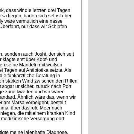
k, dass wir die letzten drei Tagen
sa liegen, bauen sich selbst über
ly wäre vermutlich eine nasse
berfahrt, nur dass wir Schlafen
, sondern auch Joshi, der sich seit
 klagte erst über Kopf- und
en seine Mandeln mit weißen
i Tagen auf Antibiotika setzte. Als
ie funkärztliche Beratung in
en starken Wind zwischen den Riffen
t sogar unsicher, zurück nach Port
ge zurückwerfen und wir wären
andard. Ähnlich wäre das, wenn wir
er am Marsa vorbeigeht, bestellt
inmal über das rote Meer nach
anlegen, die mit einem kranken Kind
 medizinische Versorgung dort
tigte meine laienhafte Diagnose,