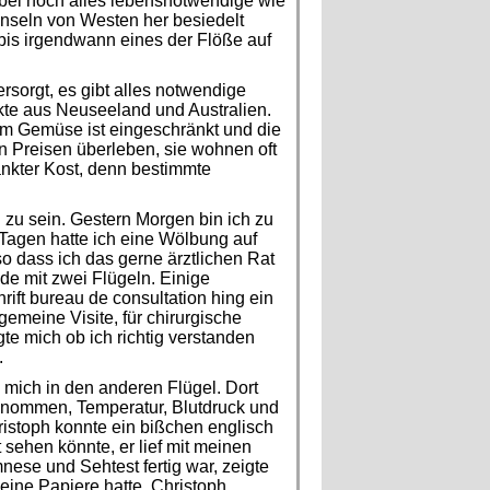
bei noch alles lebensnotwendige wie
nseln von Westen her besiedelt
 bis irgendwann eines der Flöße auf
rsorgt, es gibt alles notwendige
ukte aus Neuseeland und Australien.
hem Gemüse ist eingeschränkt und die
en Preisen überleben, sie wohnen oft
änkter Kost, denn bestimmte
zu sein. Gestern Morgen bin ich zu
Tagen hatte ich eine Wölbung auf
so dass ich das gerne ärztlichen Rat
de mit zwei Flügeln. Einige
ift bureau de consultation hing ein
emeine Visite, für chirurgische
gte mich ob ich richtig verstanden
.
e mich in den anderen Flügel. Dort
enommen, Temperatur, Blutdruck und
istoph konnte ein bißchen englisch
 sehen könnte, er lief mit meinen
ese und Sehtest fertig war, zeigte
meine Papiere hatte. Christoph