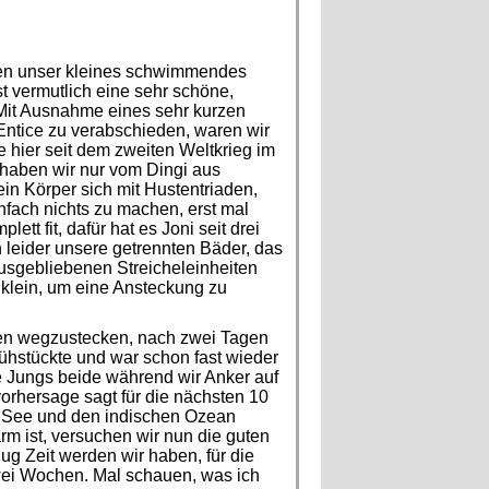
sen unser kleines schwimmendes
t vermutlich eine sehr schöne,
. Mit Ausnahme eines sehr kurzen
ntice zu verabschieden, waren wir
 hier seit dem zweiten Weltkrieg im
, haben wir nur vom Dingi aus
n Körper sich mit Hustentriaden,
fach nichts zu machen, erst mal
tt fit, dafür hat es Joni seit drei
 leider unsere getrennten Bäder, das
usgebliebenen Streicheleinheiten
u klein, um eine Ansteckung zu
nen wegzustecken, nach zwei Tagen
ühstückte und war schon fast wieder
ie Jungs beide während wir Anker auf
rhersage sagt für die nächsten 10
ra See und den indischen Ozean
rm ist, versuchen wir nun die guten
 Zeit werden wir haben, für die
wei Wochen. Mal schauen, was ich