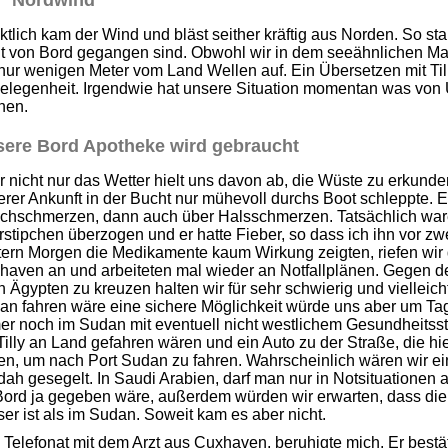
Nordwind
tlich kam der Wind und bläst seither kräftig aus Norden. So star
ht von Bord gegangen sind. Obwohl wir in dem seeähnlichen Mar
nur wenigen Meter vom Land Wellen auf. Ein Übersetzen mit Til
elegenheit. Irgendwie hat unsere Situation momentan was von Ü
nen.
ere Bord Apotheke wird gebraucht
 nicht nur das Wetter hielt uns davon ab, die Wüste zu erkunden
rer Ankunft in der Bucht nur mühevoll durchs Boot schleppte. Er
chschmerzen, dann auch über Halsschmerzen. Tatsächlich war
rstipchen überzogen und er hatte Fieber, so dass ich ihn vor zwe
ern Morgen die Medikamente kaum Wirkung zeigten, riefen wir d
haven an und arbeiteten mal wieder an Notfallplänen. Gegen d
 Ägypten zu kreuzen halten wir für sehr schwierig und vielleich
an fahren wäre eine sichere Möglichkeit würde uns aber um Ta
er noch im Sudan mit eventuell nicht westlichem Gesundheitsst
Tilly an Land gefahren wären und ein Auto zu der Straße, die hi
en, um nach Port Sudan zu fahren. Wahrscheinlich wären wir e
ah gesegelt. In Saudi Arabien, darf man nur in Notsituationen 
Bord ja gegeben wäre, außerdem würden wir erwarten, dass die
er ist als im Sudan. Soweit kam es aber nicht.
Telefonat mit dem Arzt aus Cuxhaven, beruhigte mich. Er bestä