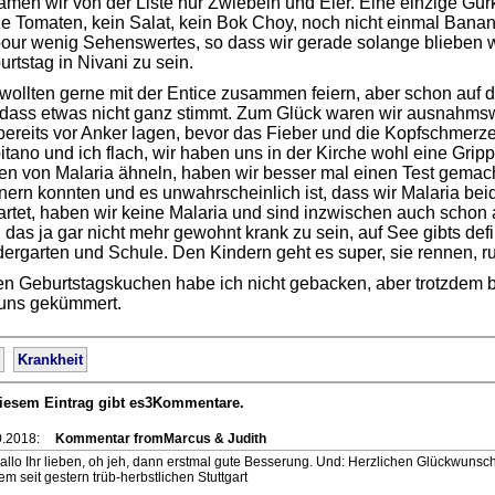
men wir von der Liste nur Zwiebeln und Eier. Eine einzige Gur
ne Tomaten, kein Salat, kein Bok Choy, noch nicht einmal Bana
ur wenig Sehenswertes, so dass wir gerade solange blieben wi
rtstag in Nivani zu sein.
wollten gerne mit der Entice zusammen feiern, aber schon auf 
 dass etwas nicht ganz stimmt. Zum Glück waren wir ausnahmsw
bereits vor Anker lagen, bevor das Fieber und die Kopfschmerze
tano und ich flach, wir haben uns in der Kirche wohl eine Gri
en von Malaria ähneln, haben wir besser mal einen Test gemach
nern konnten und es unwahrscheinlich ist, dass wir Malaria bei
artet, haben wir keine Malaria und sind inzwischen auch schon
 das ja gar nicht mehr gewohnt krank zu sein, auf See gibts defin
ergarten und Schule. Den Kindern geht es super, sie rennen, r
en Geburtstagskuchen habe ich nicht gebacken, aber trotzdem 
uns gekümmert.
Krankheit
iesem Eintrag gibt es3Kommentare.
0.2018:
Kommentar fromMarcus & Judith
allo Ihr lieben, oh jeh, dann erstmal gute Besserung. Und: Herzlichen Glückwunsch
em seit gestern trüb-herbstlichen Stuttgart