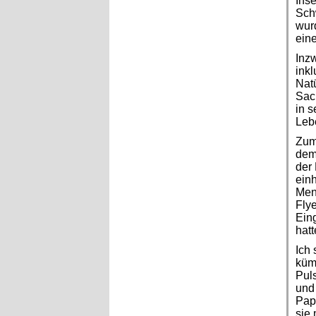
Ins
Sch
wurd
eine
Inzw
inkl
Natü
Sach
in s
Lebe
Zumi
dem
der 
einh
Mens
Flye
Eing
hatt
Ich 
küm
Pul
und 
Papi
sie 