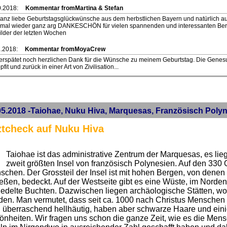
0.2018:
Kommentar fromMartina & Stefan
anz liebe Geburtstagsglückwünsche aus dem herbstlichen Bayern und natürlich a
..mal wieder ganz arg DANKESCHÖN für vielen spannenden und interessanten Ber
ilder der letzten Wochen
.2018:
Kommentar fromMoyaCrew
erspätet noch herzlichen Dank für die Wünsche zu meinem Geburtstag. Die Genes
opfit und zurück in einer Art von Zivilisation...
05.2018 -Taiohae, Nuku Hiva, Marquesas, Französisch Poly
ztcheck auf Nuku Hiva
Taiohae ist das administrative Zentrum der Marquesas, es lieg
zweit größten Insel von französisch Polynesien. Auf den 330
chen. Der Grossteil der Insel ist mit hohen Bergen, von denen 
eßen, bedeckt. Auf der Westseite gibt es eine Wüste, im Norde
edelte Buchten. Dazwischen liegen archäologische Stätten, wo
en. Man vermutet, dass seit ca. 1000 nach Christus Menschen a
d überraschend hellhäutig, haben aber schwarze Haare und ein
önheiten. Wir fragen uns schon die ganze Zeit, wie es die Men