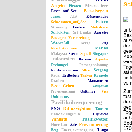
Sc
Angeln
Meerestiere
Piraten
Passatsegeln
Essen_auf_See
AIS
Küstenwache
Jemen
Feiern
Schwimmen_auf_See
Strömung
Funken
Malediven
unbe
Sri_Lanka
Ausreise
Schildkröten
Bes
Passagen_Vorbereitung
auss
Wasserfall
Berge
Zug
drei
Nordostmonsun
Marina
ges
Malaysia
Squall
Singapur
Seenot
Kop
Indonesien
Borneo
Äquator
wied
Dschungel
Passagenplanung
Tage
Affen
Seegang
Nordwestmonsun
stä
Erdbeben
Komodo
Radar
Tanken
nich
Drachen
Mantarochen
ver
Essen_Gehen
Navigation
Zum
Osttimor
Provisionierung
Visa
fast
Doldrums
Pazifiküberquerung
der 
geg
Riffnavigation
PNG
Tauchen
Tage
Entwicklungshilfe
Ciguatera
anha
Vanuatu
Pazifikwetter
Bed
Proviantierung
Hurrikan
Wale
170
Energieversorgung
Tonga
Berg