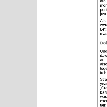
arou
mono
posi
just
Also
were
Let’
mas
Dol
Undi
dawn
are 
als
toge
to K
Stra
year
„Gre
balt
was 
exce
talk