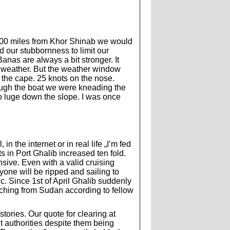
e 200 miles from Khor Shinab we would
d our stubbornness to limit our
as are always a bit stronger. It
m weather. But the weather window
t the cape. 25 knots on the nose.
rough the boat we were kneading the
o luge down the slope. I was once
 the internet or in real life „I’m fed
 in Port Ghalib increased ten fold.
ive. Even with a valid cruising
one will be ripped and sailing to
c. Since 1st of April Ghalib suddenly
aching from Sudan according to fellow
tories. Our quote for clearing at
it authorities despite them being