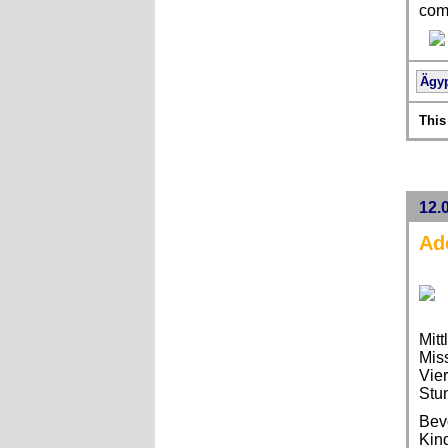
come
Ägy
This
12.
Ad
Mitt
Mis
Vie
Stun
Bevo
Kin