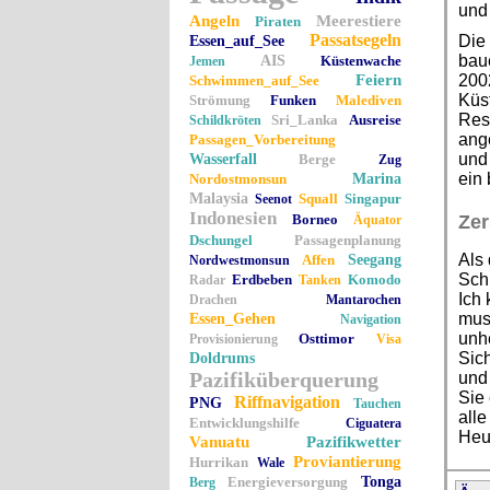
und
Angeln
Meerestiere
Piraten
Passatsegeln
Die 
Essen_auf_See
baue
AIS
Küstenwache
Jemen
Feiern
2002
Schwimmen_auf_See
Küst
Strömung
Funken
Malediven
Res
Sri_Lanka
Ausreise
Schildkröten
ange
Passagen_Vorbereitung
und 
Wasserfall
Berge
Zug
ein 
Nordostmonsun
Marina
Malaysia
Squall
Singapur
Seenot
Indonesien
Borneo
Zer
Äquator
Dschungel
Passagenplanung
Als 
Affen
Seegang
Nordwestmonsun
Schl
Erdbeben
Komodo
Radar
Tanken
Ich 
Drachen
Mantarochen
muss
Essen_Gehen
Navigation
unhe
Osttimor
Provisionierung
Visa
Sich
Doldrums
Pazifiküberquerung
und 
Sie 
Riffnavigation
PNG
Tauchen
alle
Entwicklungshilfe
Ciguatera
Heut
Vanuatu
Pazifikwetter
Proviantierung
Hurrikan
Wale
Energieversorgung
Tonga
Berg