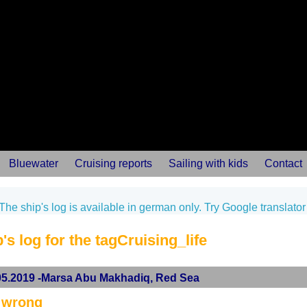
Bluewater
Cruising reports
Sailing with kids
Contact
The ship's log is available in german only. Try Google translator
's log for the tagCruising_life
05.2019 -Marsa Abu Makhadiq, Red Sea
 wrong