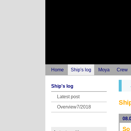
Home
Ship's log
Moya
Crew
Ship's log
Latest post
Ship
Overview7/2018
08.
So