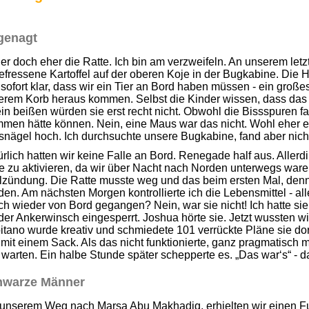
genagt
der doch eher die Ratte. Ich bin am verzweifeln. An unserem letz
fressene Kartoffel auf der oberen Koje in der Bugkabine. Die Hä
sofort klar, dass wir ein Tier an Bord haben müssen - ein großes
erem Korb heraus kommen. Selbst die Kinder wissen, dass das
in beißen würden sie erst recht nicht. Obwohl die Bissspuren 
men hätte können. Nein, eine Maus war das nicht. Wohl eher ein
nägel hoch. Ich durchsuchte unsere Bugkabine, fand aber nich
rlich hatten wir keine Falle an Bord. Renegade half aus. Allerdi
e zu aktivieren, da wir über Nacht nach Norden unterwegs ware
zündung. Die Ratte musste weg und das beim ersten Mal, denn 
en. Am nächsten Morgen kontrollierte ich die Lebensmittel - all
ch wieder von Bord gegangen? Nein, war sie nicht! Ich hatte si
der Ankerwinsch eingesperrt. Joshua hörte sie. Jetzt wussten w
tano wurde kreativ und schmiedete 101 verrückte Pläne sie dor
 mit einem Sack. Als das nicht funktionierte, ganz pragmatisch m
warten. Ein halbe Stunde später schepperte es. „Das war‘s“ - da
hwarze Männer
 unserem Weg nach Marsa Abu Makhadiq, erhielten wir einen F