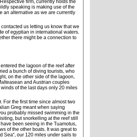
espective firm, currently holds the
ildly speaking is making use of the
e an alternative as we are currently
 contacted us letting us know that we
e of egyptian in international waters.
ether there might be a connection to
ntered the lagoon of the reef after
ied a bunch of diving tourists, who
ght, on the other side of the lagoon,
Malteasean and Austrian couples
winds of the last days only 20 miles
. For the first time since almost two
tralian Greg meant when saying
t „you probably missed swimming in the
ing, but snorkelling at the reef still
me have been seeing in the Tuamotus,
s of the other boats. It was great to
ed Sea“, our 120 miles under sails to