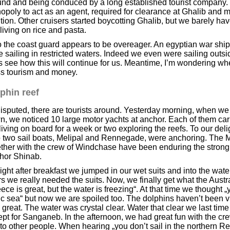
nd and being conduced by a long established tourist company. R
poly to act as an agent, required for clearance at Ghalib and m
tion. Other cruisers started boycotting Ghalib, but we barely hav
 living on rice and pasta.
 the coast guard appears to be overeager. An egyptian war ship
 sailing in restricted waters. Indeed we even were sailing outsid
s see how this will continue for us. Meantime, I’m wondering wh
s tourism and money.
phin reef
sputed, there are tourists around. Yesterday morning, when we e
, we noticed 10 large motor yachts at anchor. Each of them carr
living on board for a week or two exploring the reefs. To our deli
o two sail boats, Melipal and Rennegade, were anchoring. The 
ther with the crew of Windchase have been enduring the strong 
hor Shinab.
ight after breakfast we jumped in our wet suits and into the water
s we really needed the suits. Now, we finally get what the Aus
ece is great, but the water is freezing“. At that time we though
ic sea“ but now we are spoiled too. The dolphins haven’t been visit
great. The water was crystal clear. Water that clear we last ti
pt for Sanganeb. In the afternoon, we had great fun with the crew
 to other people. When hearing „you don’t sail in the northern R