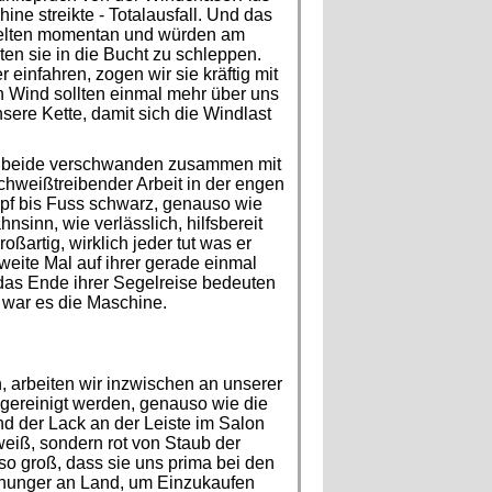
ne streikte - Totalausfall. Und das
egelten momentan und würden am
n sie in die Bucht zu schleppen.
 einfahren, zogen wir sie kräftig mit
n Wind sollten einmal mehr über uns
ere Kette, damit sich die Windlast
, beide verschwanden zusammen mit
chweißtreibender Arbeit in der engen
pf bis Fuss schwarz, genauso wie
nsinn, wie verlässlich, hilfsbereit
ßartig, wirklich jeder tut was er
weite Mal auf ihrer gerade einmal
das Ende ihrer Segelreise bedeuten
 war es die Maschine.
arbeiten wir inzwischen an unserer
gereinigt werden, genauso wie die
d der Lack an der Leiste im Salon
eiß, sondern rot von Staub der
o groß, dass sie uns prima bei den
nhunger an Land, um Einzukaufen