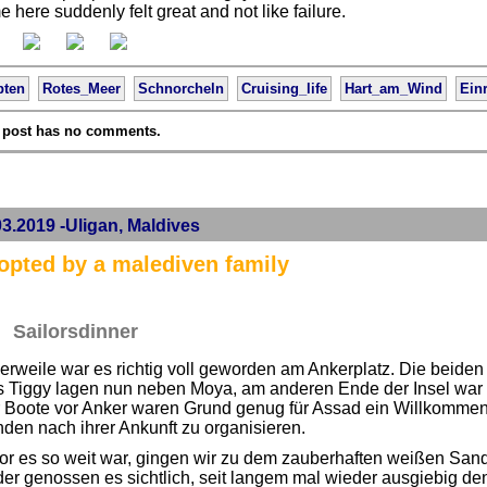
 here suddenly felt great and not like failure.
pten
Rotes_Meer
Schnorcheln
Cruising_life
Hart_am_Wind
Einr
 post has no comments.
03.2019 -Uligan, Maldives
opted by a malediven family
Sailorsdinner
lerweile war es richtig voll geworden am Ankerplatz. Die beiden
s Tiggy lagen nun neben Moya, am anderen Ende der Insel wa
r Boote vor Anker waren Grund genug für Assad ein Willkommen
den nach ihrer Ankunft zu organisieren.
r es so weit war, gingen wir zu dem zauberhaften weißen Sand
der genossen es sichtlich, seit langem mal wieder ausgiebig d