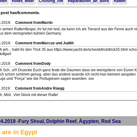
pten
Rotes_Meer
Cruising_life
Reparaturen_an_Bord
Ratten
 post has4comments.
5.2019:
Comment fromMartin
hr armen Rattenfänger, ihr tut mir leid, da kann ich als Tierarzt aus der Ferne auch n
us dem verregneten kühlen Germany
5.2019:
Comment fromMarcus und Judith
h jeh... habt ihr den Trick 35 aus https://www.yacht.de/schenk/trick/trick35.html sc
tuttgart
5.2019:
Comment fromDody
h Sch...e!!! Druecke Euch ganz feste die Daumen dass sie wenigstens von Euren K
ich schon schlimm genug, aber das andere wuerde ich nicht mal meinem aergsten 
ugs und "Força" wie die Portugiesen sagen wuerden. xxx
.2019:
Comment fromAndre Rüegg
h, Mist . Viel Glück mit dieser Ratte!
04.2019 -Fury Shoal, Dolphin Reef, Ägypten, Red Sea
 are in Egypt