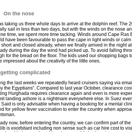
On the nose
as taking us three whole days to arrive at the dolphin reef. Th
lly sail in less than two days, but with the winds on the nose an
ne time, we spent more time tacking. Winds around Cape Ras Ban
d have been favourable to pass the cape in light winds or cal
short and closed already, when we finally arrived in the night a
ady during the day the wind had picked up. To avoid falling th
h for the bread on the floor. The kids used our shopping bags t
 impressed about the creativity of the little ones.
s getting complicated
ng the last weeks we repeatedly heard cruisers saying via email, in
y the Egyptians“. Compared to last year October, clearance costs
ting Hurghada requires clearance again and even is more expens
it landing ashore is a nightmare everywhere else. In Suez every
 Said is only advisable when having a booking for a mental clini
d for yellow fever vaccination to enter the country when appro
htsman.
ady now, before entering the country, we can confirm part of the s
ib is exorbitant including non sense such as car hire cost to vis