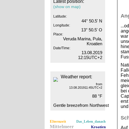
Latest position:
(show on map)
An
Latitude:
44° 50.5' N
Longitude:
...o
13° 50.5' O
ange
Place:
war 
Veruda Marina, Pula,
uns
Kroatien
hine
Date/Time:
stam
13.08.2019
Fuss
12:15UTC+2
Natü
Fall
Fehl
Weather report:
meid
from
glei
13.08.201911:45UTC+2
bei 
88 °F
Capi
erst
Gentle breezefrom Northwest
und 
Sc
Elternzeit
Das_Leben_danach
Mittelmeer
Kroatien
Auf