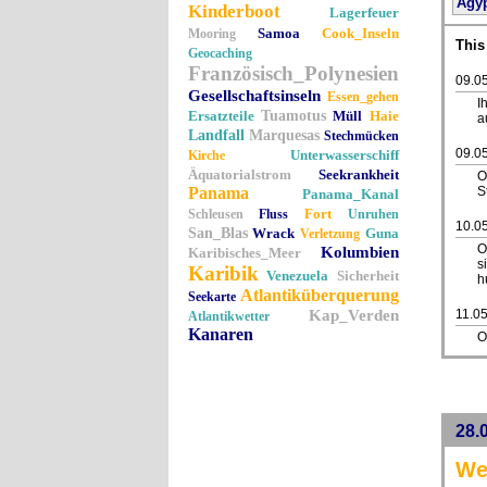
Ägy
Kinderboot
Lagerfeuer
Samoa
Cook_Inseln
Mooring
This
Geocaching
Französisch_Polynesien
09.0
Gesellschaftsinseln
Essen_gehen
I
Ersatzteile
Tuamotus
Müll
Haie
a
Landfall
Marquesas
Stechmücken
09.0
Unterwasserschiff
Kirche
Äquatorialstrom
Seekrankheit
O
Panama
S
Panama_Kanal
Fort
Schleusen
Fluss
Unruhen
10.0
San_Blas
Wrack
Guna
Verletzung
O
Kolumbien
Karibisches_Meer
s
Karibik
Venezuela
Sicherheit
h
Atlantiküberquerung
Seekarte
Kap_Verden
11.05
Atlantikwetter
Kanaren
O
28.
We