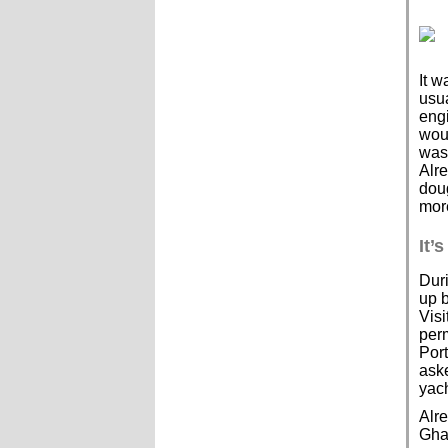
It w
usua
engi
woul
was 
Alre
doug
more
It’
Duri
up b
Visi
perm
Port
aske
yac
Alre
Ghal