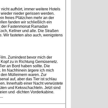
 nicht aufhört, immer weitere Hotels
 wieder nieder gerissen werden.
ein freies Plätzchen mehr an der
len fanden wir schließlich ein
hat der Fastenmonat Ramadan
och, Kellner und alle. Die Straßen
e. Wir fasteten also auch, wenigstens
Film. Zumindest bevor mich der
en Kopf zu in Richtung Gemüsenetz.
ier an Bord haben sollte. Die
r. Im Nachhinein ärgere ich mich
d den Mülleimern waren. Zur
senal auf, aber das Tier ist schlau
en. Innerhalb einer Nacht verwüstete
üten und Keksschachteln. Jetzt sind
freien und -dichten Vorderkabine.
..