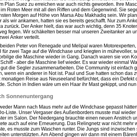
m Plan Suez zu erreichen war auch nichts geworden. Ihre Maschi
r im Roten Meer mit all den Riffen und dem Gegenwind. Sie s
hsten Morgen auf Höhe von Marsa Abu Makhadiq sein. Wir plante
 als wir ankamen, hatten sie es bereits geschafft. Nur zum Anker
 zurück. Der Anker hielt, das war auch wichtig, denn 35 Knote
eg fegen. Wir schäkelten besser mal unseren Zweitanker an uns
zwei Anker verteilt.
 beiden Peter von Renegade und Melipal waren Motorexperten
 für zwei Tage auf die Windchase und kriegten in mühevoller, s
orbilge die Maschine wieder in Gang. Danach waren sie von Ko
Schiff - aber die Maschine lief wieder. Es war wieder einmal Wah
gut die Segler zusammenarbeiten. Die Community ist einfach gro
, wenn ein anderer in Not ist. Paul und Sue hatten schon das z
t monatigen Reise aus Neuseeland befürchtet, dass ein Defekt 
e. Schon in Indien wäre um ein Haar ihr Mast gekippt, und nun
ch Sonnenuntergang
weder Mann nach Maus mehr auf die Windchase gepasst hätten, 
Do-Liste. Unser Vergaser des Außenborders musste mal wieder 
ter im Salon. Der Niedergang brauchte einen neuen Anstrich un
ete auch auf eine Erneuerung. Das Relingnetz war nicht mehr w
te, es musste zum Waschen runter. Die Jungs sind inzwischen s
eiten unterstützten. Am Abend gingen wir dann mit einem Bäre