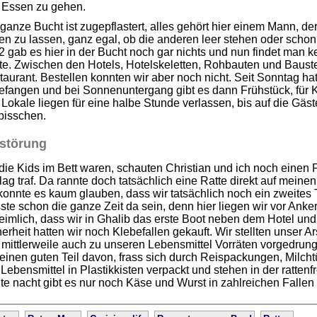
 Essen zu gehen.
ganze Bucht ist zugepflastert, alles gehört hier einem Mann, der
n zu lassen, ganz egal, ob die anderen leer stehen oder schon
 gab es hier in der Bucht noch gar nichts und nun findet man k
e. Zwischen den Hotels, Hotelskeletten, Rohbauten und Baustel
taurant. Bestellen konnten wir aber noch nicht. Seit Sonntag 
fangen und bei Sonnenuntergang gibt es dann Frühstück, für K
Lokale liegen für eine halbe Stunde verlassen, bis auf die Gäst
bisschen.
störung
die Kids im Bett waren, schauten Christian und ich noch einen 
ag traf. Da rannte doch tatsächlich eine Ratte direkt auf mein
konnte es kaum glauben, dass wir tatsächlich noch ein zweites T
te schon die ganze Zeit da sein, denn hier liegen wir vor Anke
imlich, dass wir in Ghalib das erste Boot neben dem Hotel un
erheit hatten wir noch Klebefallen gekauft. Wir stellten unser Ar
mittlerweile auch zu unseren Lebensmittel Vorräten vorgedrung
einen guten Teil davon, frass sich durch Reispackungen, Milcht
 Lebensmittel in Plastikkisten verpackt und stehen in der ratten
e nacht gibt es nur noch Käse und Wurst in zahlreichen Fallen .