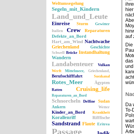
Weltumsegelung
ihre
Segeln_mit_Kindern
hie
Land_und_Leute
näc
Aber
Einreise
Sturm
Gewitter
Moya
Crew
Reparaturen
Italien
hinw
Defekte_an_Bord
auf 
Nachtwache
Hart_am_Wind
Die
Griechenland
Geschichte
Paul
Instandhaltung
Schwell
Brücke
Mot
Wandern
das 
Landabenteuer
Vulkan
und 
Werft
Mittelmeer,
Griechenland,
kann
Berufsschifffahrt
Suezkanal
ach
Rotes_Meer
würd
Ägypten
Cruising_life
Ratten
Na
Reparaturen_an_Bord
Schnorcheln
Delfine
Sudan
Da 
Ankern
Wetter
To-
Kinder_an_Bord
Krankheit
Pols
Korallenriff
Rifffische
wart
Sandstrand
Flaute
Eritrea
Wüs
Passage
Arb
Indik