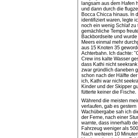
langsam aus dem Hafen h
und dann durch die flugz
Bocca Chicca hinaus. In d
identifiziert waren, legte
noch ein wenig Schlaf zu 
gemächliche Tempo freute,
Backbordseite und wurde 
Meers einmal mehr durchg
aus 15 Knoten 35 geworde
Achterbahn. Ich dachte: "
Crew ins kalte Wasser g
dass Kathi nicht seekrank
zwar gründlich daneben g
schon nach der Hälfte de
ich, Kathi war nicht seek
Kinder und der Skipper gu
fütterte keiner die Fische.
Während die meisten me
verlaufen, gab es gestern 
Wachübergabe sah ich di
der Ferne, nach einer St
warnte, dass innerhalb d
Fahrzeug weniger als 500 
Nach weiteren 10 Minuten