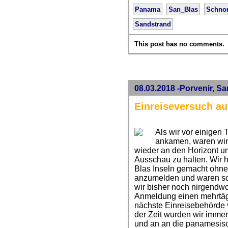
Panama
San_Blas
Schno
Sandstrand
This post has no comments.
08.03.2018 -Porvenir, S
Einreiseversuch au
Als wir vor einigen
ankamen, waren wir
wieder an den Horizont u
Ausschau zu halten. Wir h
Blas Inseln gemacht ohne
anzumelden und waren soz
wir bisher noch nirgendwo
Anmeldung einen mehrtäg
nächste Einreisebehörde v
der Zeit wurden wir imme
und an an die panamesisc