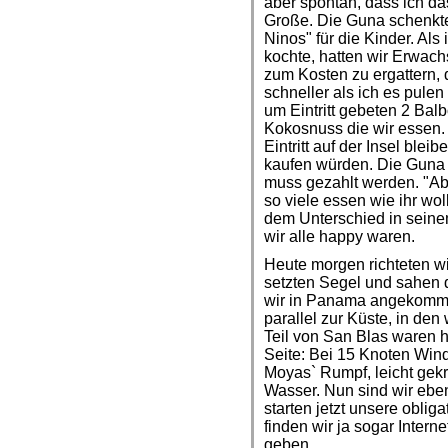
aber spontan, dass ich da
Große. Die Guna schenkte
Ninos" für die Kinder. Als
kochte, hatten wir Erwac
zum Kosten zu ergattern, 
schneller als ich es pulen
um Eintritt gebeten 2 Bal
Kokosnuss die wir essen. C
Eintritt auf der Insel ble
kaufen würden. Die Guna b
muss gezahlt werden. "Ab
so viele essen wie ihr wo
dem Unterschied in seine
wir alle happy waren.
Heute morgen richteten 
setzten Segel und sahen 
wir in Panama angekomme
parallel zur Küste, in den 
Teil von San Blas waren 
Seite: Bei 15 Knoten Win
Moyas` Rumpf, leicht gek
Wasser. Nun sind wir eb
starten jetzt unsere oblig
finden wir ja sogar Intern
geben.