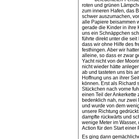
roten und grünen Lämpchen
zum inneren Hafen, das B
schwer auszumachen, vor 
alle Papiere beisammen wa
gerade die Kinder in ihre 
uns ein Schnäppchen schl
führte direkt unter die se
dass wir ohne Hilfe des f
festhingen. Aber wir hatt
alleine, so dass er zwar g
Yacht nicht von der Moori
nicht wieder hätte anlege
ab und tasteten uns bis a
Hoffnung uns an ihrer Sei
können. Erst als Richard 
Stückchen nach vorne fuhr
einen Teil der Ankerkette
bedenklich nah, nur zwei 
und wurde von dem wenige
unsere Richtung gedrückt.
dampfte rückwärts und sch
wenige Meter im Wasser, d
Action für den Start einer
Es ging dann gemächlicher 