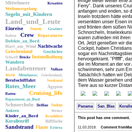
einige Meter weiter eine a
Mittelmeer
Kroatien
Ferry". Dank unseres Crui
Weltumsegelung
anfangen und enden, so d
Segeln_mit_Kindern
Inseln trotzdem hätte einf
Land_und_Leute
versenkten unser Eisen i
und frönten dem süßen Ni
Einreise
Sturm
Gewitter
Schnorcheln, Inselexkurs
Crew
Reparaturen
Italien
waren zufrieden mit ihren
Defekte_an_Bord
Ort. Jetzt genießen wir d
Nachtwache
Hart_am_Wind
Cockpit, haben Christian
Griechenland
Geschichte
sogar ein Nachmittagsbie
Instandhaltung
Schwell
Brücke
hervorgekramt. "Pfffff", d
Wandern
die im Moment an der vor
Landabenteuer
Vulkan
schwimmen, sehr zum Ent
Tatsächlich hatten wir De
Werft
Mittelmeer,
Griechenland,
dem Wasser gesehen und e
Berufsschifffahrt
Suezkanal
Rotes_Meer
Tiere aus so kurzer Dist
Ägypten
Cruising_life
Ratten
Reparaturen_an_Bord
Schnorcheln
Delfine
Sudan
Panama
San_Blas
Koralle
Ankern
Wetter
Kinder_an_Bord
Krankheit
This post has one comment.
Korallenriff
Rifffische
Sandstrand
Flaute
Eritrea
11.03.2018:
Comment fromMar