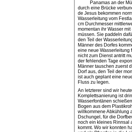
Panamas an der Mün
durch eine Brücke verbu
de Jesus bekommen norma
Wasserleitung vom Festlan
cm Durchmesser mittlerwe
momentan ihr Wasser mit
müssen. Sie paddeln dafür
den Teil der Wasserleitun
Männer des Dorfes komm
eine neue Wasserleitung 
nicht zum Dienst antritt m
der fehlenden Tage expone
Männer tauschen zuerst d
Dorf aus, den Teil der mo
ist auch geplant eine ne
Fluss zu legen.
An letzterer sind wir heu
Komplettsanierung ist dr
Wasserfontänen schießen
Bogen aus dem Plastikroh
willkommene Abkühlung 
Dschungel, für die Dorfbe
noch ein kleines Rinnsal 
kommt. Wo wir konnten ha