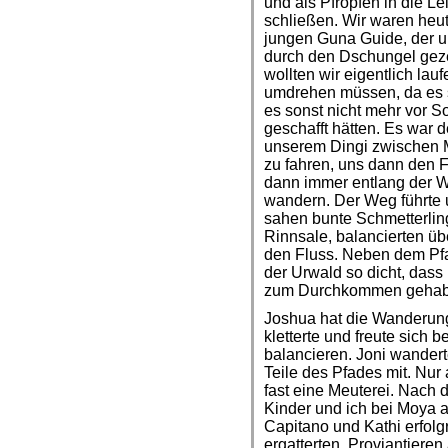
und als Pfropfen in die L
schließen. Wir waren heut
jungen Guna Guide, der u
durch den Dschungel geze
wollten wir eigentlich la
umdrehen müssen, da es 
es sonst nicht mehr vor 
geschafft hätten. Es war d
unserem Dingi zwischen 
zu fahren, uns dann den 
dann immer entlang der W
wandern. Der Weg führte u
sahen bunte Schmetterlin
Rinnsale, balancierten 
den Fluss. Neben dem Pfa
der Urwald so dicht, da
zum Durchkommen gehabt
Joshua hat die Wanderung 
kletterte und freute sich 
balancieren. Joni wander
Teile des Pfades mit. Nu
fast eine Meuterei. Nach
Kinder und ich bei Moya 
Capitano und Kathi erfol
ergatterten. Proviantieren