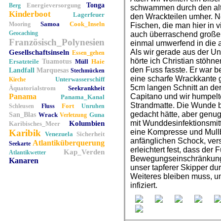
Energieversorgung
Tonga
Berg
schwammen durch den al
Kinderboot
Lagerfeuer
den Wrackteilen umher. N
Samoa
Cook_Inseln
Mooring
Fischen, die man hier in v
Geocaching
auch überraschend große
Französisch_Polynesien
einmal umwerfend in die 
Als wir gerade aus der Un
Gesellschaftsinseln
Essen_gehen
hörte ich Christian stöhne
Ersatzteile
Tuamotus
Müll
Haie
den Fuss fasste. Er war
Landfall
Marquesas
Stechmücken
eine scharfe Wrackkante g
Unterwasserschiff
Kirche
5cm langen Schnitt an der
Äquatorialstrom
Seekrankheit
Panama
Capitano und wir humpel
Panama_Kanal
Strandmatte. Die Wunde bl
Fort
Schleusen
Fluss
Unruhen
gedacht hätte, aber genu
San_Blas
Wrack
Guna
Verletzung
mit Wunddesinfektionsmit
Kolumbien
Karibisches_Meer
Karibik
eine Kompresse und Mull
Venezuela
Sicherheit
anfänglichen Schock, vers
Atlantiküberquerung
Seekarte
erleichtert fest, dass der 
Kap_Verden
Atlantikwetter
Bewegungseinschränkunge
Kanaren
unser tapferer Skipper durc
Weiteres bleiben muss, u
infiziert.