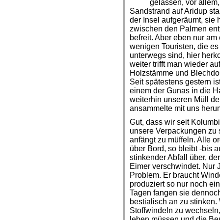
gelassen, vor allem,
Sandstrand auf Aridup sta
der Insel aufgeräumt, sie
zwischen den Palmen entf
befreit. Aber eben nur am 
wenigen Touristen, die es
unterwegs sind, hier her
weiter trifft man wieder a
Holzstämme und Blechdos
Seit spätestens gestern i
einem der Gunas in die H
weiterhin unseren Müll de
ansammelte mit uns heru
Gut, dass wir seit Kolum
unsere Verpackungen zu s
anfängt zu müffeln. Alle o
über Bord, so bleibt -bis a
stinkender Abfall über, d
Eimer verschwindet. Nur 
Problem. Er braucht Wind
produziert so nur noch ei
Tagen fangen sie dennoch
bestialisch an zu stinken
Stoffwindeln zu wechseln,
leben müssen und die Beu