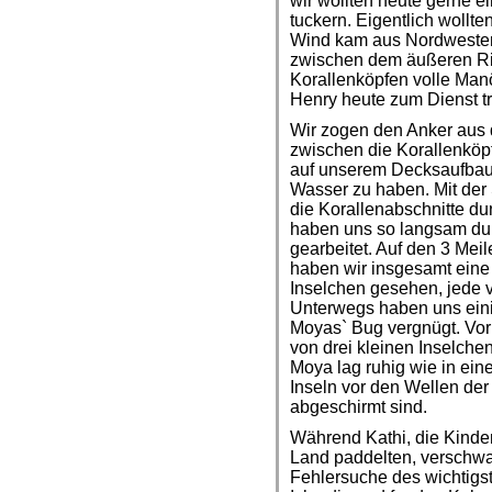
wir wollten heute gerne e
tuckern. Eigentlich wollte
Wind kam aus Nordwesten
zwischen dem äußeren Ri
Korallenköpfen volle Manö
Henry heute zum Dienst tr
Wir zogen den Anker aus
zwischen die Korallenköpf
auf unserem Decksaufbau 
Wasser zu haben. Mit de
die Korallenabschnitte d
haben uns so langsam dur
gearbeitet. Auf den 3 Mei
haben wir insgesamt ein
Inselchen gesehen, jede 
Unterwegs haben uns einig
Moyas` Bug vergnügt. Vor 
von drei kleinen Inselch
Moya lag ruhig wie in eine
Inseln vor den Wellen der
abgeschirmt sind.
Während Kathi, die Kinde
Land paddelten, verschwa
Fehlersuche des wichtigs