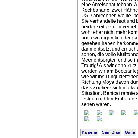
eine Ameisenautobahn. Als
Kochbanane, zwei Hähnch
USD abrechnen wollte, be
Sie verhandelte hart und
beider-seitigen Einverne
wohl eher nicht mehr kom
noch wo eigentlich der ga
gesehen haben herkomme
dann entsetzt und ernücht
sahen, die volle Mülltonn
Meer entsorgten und so ihr
Traurig! Als wir dann kur
wurden wir am Bootsanleg
wie wir ins Dingi kletter
Richtung Moya davon dümpe
dass Zootiere sich in etw
Situation. Benicai rannte 
festgemachten Einbäume u
sehen waren.
Panama
San_Blas
Guna