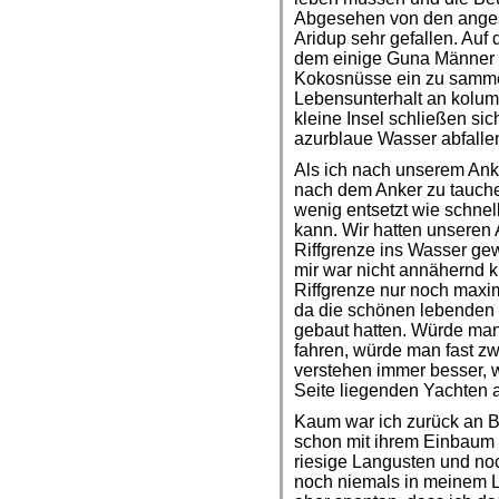
Abgesehen von den ange
Aridup sehr gefallen. Auf
dem einige Guna Männer l
Kokosnüsse ein zu sammel
Lebensunterhalt an kolum
kleine Insel schließen sich 
azurblaue Wasser abfalle
Als ich nach unserem An
nach dem Anker zu tauchen
wenig entsetzt wie schnel
kann. Wir hatten unseren 
Riffgrenze ins Wasser gew
mir war nicht annähernd kl
Riffgrenze nur noch maxi
da die schönen lebenden 
gebaut hatten. Würde man 
fahren, würde man fast zw
verstehen immer besser, w
Seite liegenden Yachten a
Kaum war ich zurück an 
schon mit ihrem Einbaum 
riesige Langusten und noc
noch niemals in meinem L