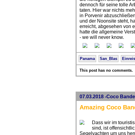
dennoch für seine tolle Ar
taten. Hier war nichts me
in Porvenir abzuschließe
und der Noonsite steht, ha
erreicht, abgesehen von e
hatte die allgemeine Ver
- we will never know.
Panama
San_Blas
Einrei
This post has no comments.
07.03.2018 -Coco Bande
Amazing Coco Ban
Dass wir im tourist
sind, ist offensichtli
Segelyachten um uns heru