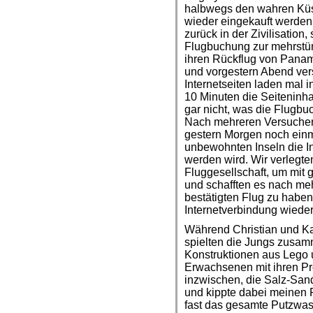
halbwegs den wahren Küs
wieder eingekauft werden.
zurück in der Zivilisatio
Flugbuchung zur mehrstün
ihren Rückflug von Pana
und vorgestern Abend vers
Internetseiten laden mal
10 Minuten die Seiteninh
gar nicht, was die Flugbu
Nach mehreren Versuchen
gestern Morgen noch einm
unbewohnten Inseln die I
werden wird. Wir verlegt
Fluggesellschaft, um mit
und schafften es nach me
bestätigten Flug zu habe
Internetverbindung wiede
Während Christian und K
spielten die Jungs zusamm
Konstruktionen aus Lego 
Erwachsenen mit ihren Pr
inzwischen, die Salz-San
und kippte dabei meinen 
fast das gesamte Putzwas