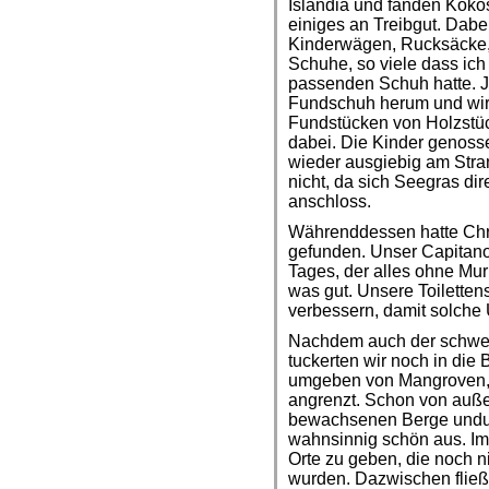
Islandia und fanden Koko
einiges an Treibgut. Dabe
Kinderwägen, Rucksäcke, 
Schuhe, so viele dass ic
passenden Schuh hatte. Jo
Fundschuh herum und wir 
Fundstücken von Holzstück
dabei. Die Kinder genosse
wieder ausgiebig am Stra
nicht, da sich Seegras di
anschloss.
Währenddessen hatte Chri
gefunden. Unser Capitano 
Tages, der alles ohne Murr
was gut. Unsere Toilette
verbessern, damit solche 
Nachdem auch der schweis
tuckerten wir noch in die
umgeben von Mangroven, 
angrenzt. Schon von auße
bewachsenen Berge undur
wahnsinnig schön aus. Im
Orte zu geben, die noch
wurden. Dazwischen fließ