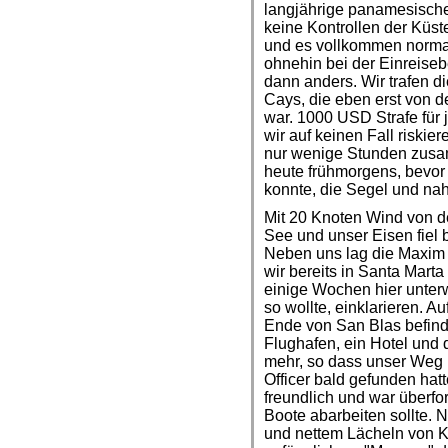
langjährige panamesische 
keine Kontrollen der Küs
und es vollkommen normal
ohnehin bei der Einreise
dann anders. Wir trafen 
Cays, die eben erst von 
war. 1000 USD Strafe für 
wir auf keinen Fall riskie
nur wenige Stunden zusa
heute frühmorgens, bevor
konnte, die Segel und na
Mit 20 Knoten Wind von de
See und unser Eisen fiel b
Neben uns lag die Maxim 
wir bereits in Santa Marta
einige Wochen hier unterw
so wollte, einklarieren. A
Ende von San Blas befinde
Flughafen, ein Hotel un
mehr, so dass unser Weg 
Officer bald gefunden hatt
freundlich und war überfo
Boote abarbeiten sollte.
und nettem Lächeln von Ka