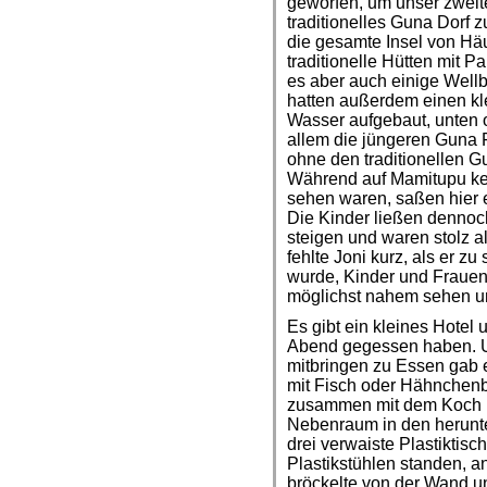
geworfen, um unser zweit
traditionelles Guna Dorf z
die gesamte Insel von Hä
traditionelle Hütten mit 
es aber auch einige Well
hatten außerdem einen kl
Wasser aufgebaut, unten of
allem die jüngeren Guna 
ohne den traditionellen 
Während auf Mamitupu kei
sehen waren, saßen hier ei
Die Kinder ließen dennoc
steigen und waren stolz a
fehlte Joni kurz, als er 
wurde, Kinder und Frauen
möglichst nahem sehen u
Es gibt ein kleines Hotel 
Abend gegessen haben. U
mitbringen zu Essen gab e
mit Fisch oder Hähnchenb
zusammen mit dem Koch u
Nebenraum in den herun
drei verwaiste Plastikti
Plastikstühlen standen, a
bröckelte von der Wand u