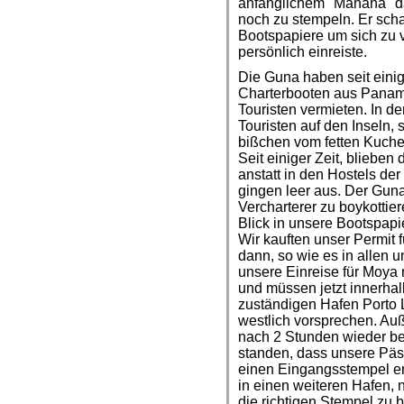
anfänglichem "Manana" 
noch zu stempeln. Er sch
Bootspapiere um sich zu 
persönlich einreiste.
Die Guna haben seit eini
Charterbooten aus Panam
Touristen vermieten. In de
Touristen auf den Inseln,
bißchen vom fetten Kuch
Seit einiger Zeit, blieben
anstatt in den Hostels d
gingen leer aus. Der Gun
Vercharterer zu boykottie
Blick in unsere Bootspap
Wir kauften unser Permit f
dann, so wie es in allen 
unsere Einreise für Moya 
und müssen jetzt innerha
zuständigen Hafen Porto L
westlich vorsprechen. Auß
nach 2 Stunden wieder b
standen, dass unsere Päss
einen Eingangsstempel ent
in einen weiteren Hafen,
die richtigen Stempel zu