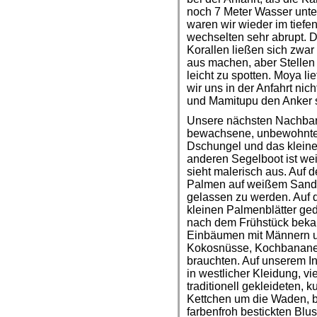
noch 7 Meter Wasser unter
waren wir wieder im tiefen
wechselten sehr abrupt. D
Korallen ließen sich zwar
aus machen, aber Stellen 
leicht zu spotten. Moya li
wir uns in der Anfahrt nic
und Mamitupu den Anker 
Unsere nächsten Nachbarn
bewachsene, unbewohnte I
Dschungel und das kleine
anderen Segelboot ist wei
sieht malerisch aus. Auf 
Palmen auf weißem Sands
gelassen zu werden. Auf de
kleinen Palmenblätter ge
nach dem Frühstück beka
Einbäumen mit Männern u
Kokosnüsse, Kochbananen
brauchten. Auf unserem I
in westlicher Kleidung, v
traditionell gekleideten, 
Kettchen um die Waden, 
farbenfroh bestickten Bl