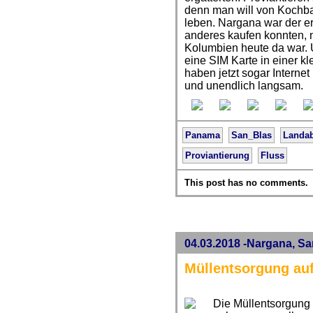
denn man will von Kochb
leben. Nargana war der e
anderes kaufen konnten, 
Kolumbien heute da war. U
eine SIM Karte in einer k
haben jetzt sogar Intern
und unendlich langsam.
Panama
San_Blas
Landab
Proviantierung
Fluss
This post has no comments.
04.03.2018 -Nargana, S
Müllentsorgung au
Die Müllentsorgung