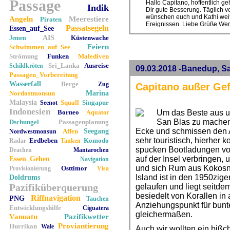
Passage
Hallo Capitano, hoffentlich 
Indik
Dir gute Besserung. Täglich v
wünschen euch und Kathi weit
Angeln
Meerestiere
Piraten
Ereignissen. Liebe Grüße We
Passatsegeln
Essen_auf_See
AIS
Küstenwache
Jemen
Feiern
Schwimmen_auf_See
Strömung
Funken
Malediven
Sri_Lanka
Ausreise
Schildkröten
09.03.2018 -Banedup, S
Passagen_Vorbereitung
Wasserfall
Berge
Zug
Capitano außer Ge
Nordostmonsun
Marina
Malaysia
Squall
Singapur
Seenot
Indonesien
Borneo
Um das Beste aus u
Äquator
San Blas zu machen,
Dschungel
Passagenplanung
Ecke und schmissen den A
Affen
Seegang
Nordwestmonsun
sehr touristisch, hierher
Erdbeben
Komodo
Radar
Tanken
spucken Bootladungen von
Drachen
Mantarochen
auf der Insel verbringen
Essen_Gehen
Navigation
und sich Rum aus Kokosn
Osttimor
Provisionierung
Visa
Island ist in den 1950zige
Doldrums
Pazifiküberquerung
gelaufen und liegt seitdem
besiedelt von Korallen in 
Riffnavigation
PNG
Tauchen
Anziehungspunkt für bunte
Entwicklungshilfe
Ciguatera
gleichermaßen.
Vanuatu
Pazifikwetter
Proviantierung
Hurrikan
Wale
Auch wir wollten ein biß