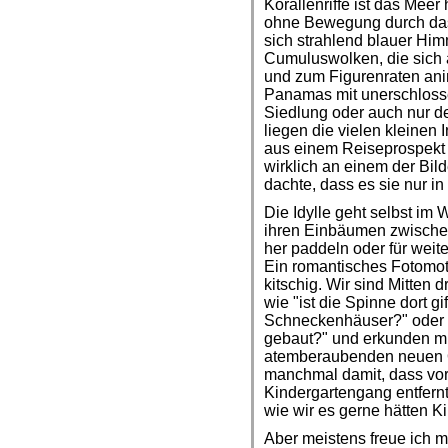
Korallenriffe ist das Meer 
ohne Bewegung durch das 
sich strahlend blauer Hi
Cumuluswolken, die sich 
und zum Figurenraten anim
Panamas mit unerschloss
Siedlung oder auch nur d
liegen die vielen kleinen
aus einem Reiseprospekt 
wirklich an einem der Bil
dachte, dass es sie nur in
Die Idylle geht selbst im
ihren Einbäumen zwischen
her paddeln oder für weit
Ein romantisches Fotomoti
kitschig. Wir sind Mitten
wie "ist die Spinne dort gi
Schneckenhäuser?" oder "
gebaut?" und erkunden mi
atemberaubenden neuen Or
manchmal damit, dass vor
Kindergartengang entfernt 
wie wir es gerne hätten K
Aber meistens freue ich m