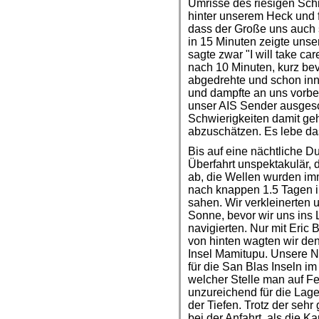
Umrisse des riesigen Sch
hinter unserem Heck und f
dass der Große uns auch 
in 15 Minuten zeigte unse
sagte zwar "I will take ca
nach 10 Minuten, kurz bev
abgedrehte und schon inne
und dampfte an uns vorbei
unser AIS Sender ausgesc
Schwierigkeiten damit ge
abzuschätzen. Es lebe da
Bis auf eine nächtliche Du
Überfahrt unspektakulär,
ab, die Wellen wurden imm
nach knappen 1.5 Tagen 
sahen. Wir verkleinerten 
Sonne, bevor wir uns ins 
navigierten. Nur mit Eric
von hinten wagten wir den
Insel Mamitupu. Unsere 
für die San Blas Inseln i
welcher Stelle man auf Fes
unzureichend für die Lage
der Tiefen. Trotz der sehr
bei der Anfahrt, als die K