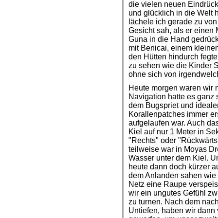
die vielen neuen Eindrück
und glücklich in die Welt
lächele ich gerade zu von
Gesicht sah, als er einen
Guna in die Hand gedrüc
mit Benicai, einem klein
den Hütten hindurch fegte
zu sehen wie die Kinder S
ohne sich von irgendwelch
Heute morgen waren wir n
Navigation hatte es ganz s
dem Bugspriet und ideale
Korallenpatches immer er
aufgelaufen war. Auch das 
Kiel auf nur 1 Meter in S
"Rechts" oder "Rückwärts
teilweise war in Moyas D
Wasser unter dem Kiel. Un
heute dann doch kürzer a
dem Anlanden sahen wie 
Netz eine Raupe verspeist
wir ein ungutes Gefühl 
zu turnen. Nach dem nachm
Untiefen, haben wir dann 