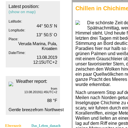
Latest position:
Chillen in Chichim
(show on map)
Latitude:
Die schönste Zeit de
44° 50.5' N
Spätnachmittag, we
Longitude:
Himmel steht. Und heute 
13° 50.5' O
letzten drei Tagen mit be
Place:
Stimmung an Bord deutlic
Veruda Marina, Pula,
Kroatien
Paradies hier nur halb so
Date/Time:
grünen Palmen und weißem
13.08.2019
mit einem Grauschleier ü
12:15UTC+2
unser favorisierter Stern,
zwischen den Wolken hind
ein paar Quellwölkchen n
ganze Pracht des Meeres 
Weather report:
wurde erkennbar.
from
Nach unserem Stop auf d
13.08.201911:45UTC+2
Meilen nach Norden getuc
88 °F
Inselgruppe Chichime zu 
scary, wir fuhren durch e
Gentle breezefrom Northwest
Korallenriffen, einige Met
Wellen und liefen an eine
lag auf dem Riff eine ges
Elternzeit
Das_Leben_danach