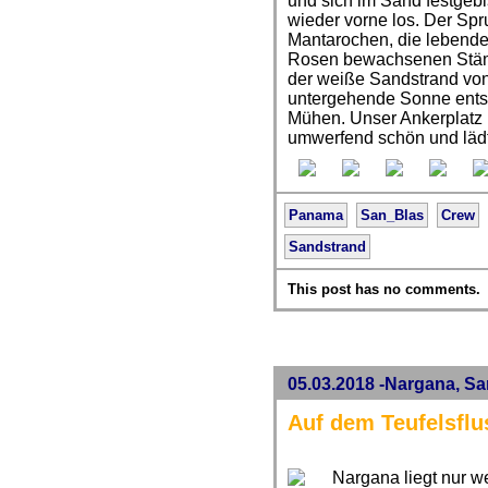
und sich im Sand festgebi
wieder vorne los. Der Spru
Mantarochen, die lebende
Rosen bewachsenen Stäm
der weiße Sandstrand von
untergehende Sonne entsc
Mühen. Unser Ankerplatz h
umwerfend schön und lädt
Panama
San_Blas
Crew
Sandstrand
This post has no comments.
05.03.2018 -Nargana, S
Auf dem Teufelsflu
Nargana liegt nur w