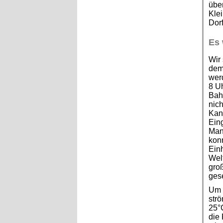
übe
Kle
Dorf
Es 
Wir 
dem 
werd
8 Uh
Bahn
nich
Kand
Eing
Mann
konn
Einh
Welt
groß
ges
Um 1
str
25°C
die