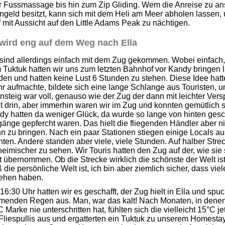
r Fussmassage bis hin zum Zip Gliding. Wem die Anreise zu ans
ingeld besitzt, kann sich mit dem Heli am Meer abholen lassen
 mit Aussicht auf den Little Adams Peak zu nächtigen.
wird eng auf dem Weg nach Ella
sind allerdings einfach mit dem Zug gekommen. Wobei einfach, a
Tuktuk hatten wir uns zum letzten Bahnhof vor Kandy bringen l
en und hatten keine Lust 6 Stunden zu stehen. Diese Idee hatt
r aufmachte, bildete sich eine lange Schlange aus Touristen, u
steig war voll, genauso wie der Zug der dann mit leichter Versp
t drin, aber immerhin waren wir im Zug und konnten gemütlich 
y hatten da weniger Glück, da wurde so lange von hinten gesch
änge gepfercht waren. Das hielt die fliegenden Händler aber n
 zu bringen. Nach ein paar Stationen stiegen einige Locals aus
ten. Andere standen aber viele, viele Stunden. Auf halber Str
eimischer zu sehen. Wir Touris hatten den Zug auf der, wie si
 übernommen. Ob die Strecke wirklich die schönste der Welt ist
 die persönliche Welt ist, ich bin aber ziemlich sicher, dass vi
ehen haben.
6:30 Uhr hatten wir es geschafft, der Zug hielt in Ella und spuc
ömenden Regen aus. Man, war das kalt! Nach Monaten, in dene
 Marke nie unterschritten hat, fühlten sich die vielleicht 15°C j
 Fliespullis aus und ergatterten ein Tuktuk zu unserem Homest