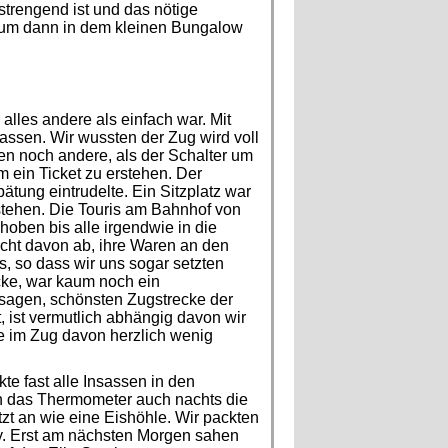
trengend ist und das nötige
, um dann in dem kleinen Bungalow
lles andere als einfach war. Mit
assen. Wir wussten der Zug wird voll
en noch andere, als der Schalter um
m ein Ticket zu erstehen. Der
ätung eintrudelte. Ein Sitzplatz war
stehen. Die Touris am Bahnhof von
oben bis alle irgendwie in die
icht davon ab, ihre Waren an den
, so dass wir uns sogar setzten
ecke, war kaum noch ein
e sagen, schönsten Zugstrecke der
, ist vermutlich abhängig davon wir
ele im Zug davon herzlich wenig
kte fast alle Insassen in den
n das Thermometer auch nachts die
etzt an wie eine Eishöhle. Wir packten
ay. Erst am nächsten Morgen sahen