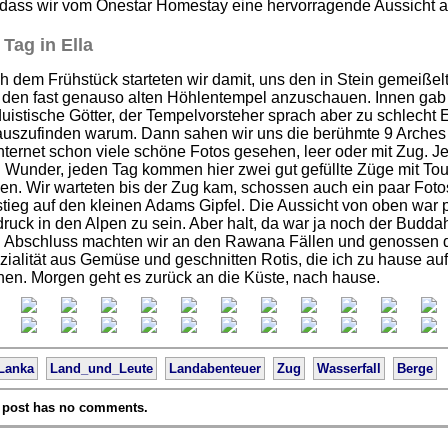
 dass wir vom Onestar Homestay eine hervorragende Aussicht au
 Tag in Ella
 dem Frühstück starteten wir damit, uns den in Stein gemeißel
 den fast genauso alten Höhlentempel anzuschauen. Innen gab
uistische Götter, der Tempelvorsteher sprach aber zu schlecht E
auszufinden warum. Dann sahen wir uns die berühmte 9 Arches B
nternet schon viele schöne Fotos gesehen, leer oder mit Zug. J
 Wunder, jeden Tag kommen hier zwei gut gefüllte Züge mit Tour
len. Wir warteten bis der Zug kam, schossen auch ein paar Fo
tieg auf den kleinen Adams Gipfel. Die Aussicht von oben war 
ruck in den Alpen zu sein. Aber halt, da war ja noch der Buddah
 Abschluss machten wir an den Rawana Fällen und genossen dan
ialität aus Gemüse und geschnitten Rotis, die ich zu hause au
hen. Morgen geht es zurück an die Küste, nach hause.
Lanka
Land_und_Leute
Landabenteuer
Zug
Wasserfall
Berge
 post has no comments.