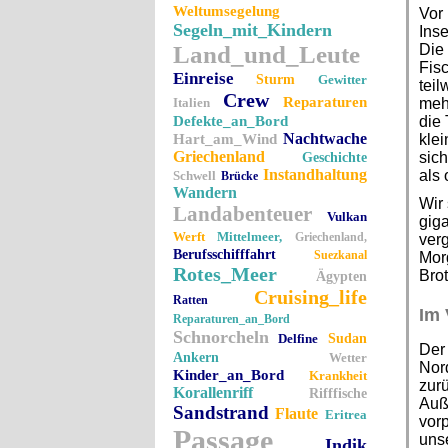
Weltumsegelung
Vor 
Segeln_mit_Kindern
Inse
Land_und_Leute
Die 
Fisc
Einreise
Sturm
Gewitter
tei
Crew
Reparaturen
Italien
mehr
Defekte_an_Bord
die
Nachtwache
Hart_am_Wind
klei
Griechenland
sich
Geschichte
Instandhaltung
als 
Schwell
Brücke
Wandern
Wir 
Landabenteuer
Vulkan
giga
Werft
Mittelmeer,
Griechenland,
ver
Berufsschifffahrt
Suezkanal
Morg
Rotes_Meer
Brot
Ägypten
Cruising_life
Ratten
Im 
Reparaturen_an_Bord
Schnorcheln
Delfine
Sudan
Der
Ankern
Wetter
Nor
Kinder_an_Bord
Krankheit
zurü
Korallenriff
Rifffische
Auße
Sandstrand
Flaute
Eritrea
vorp
Passage
unse
Indik