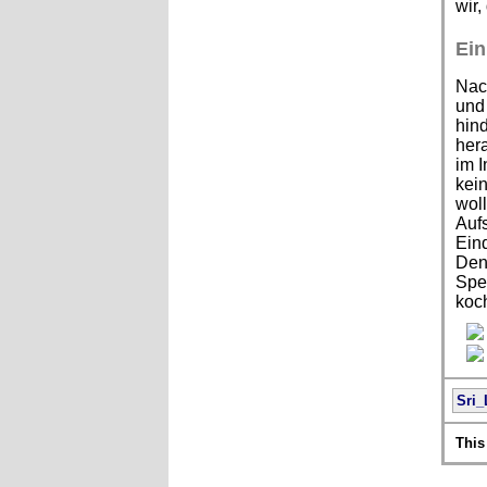
wir,
Ein
Nach
und
hind
her
im I
kein
wol
Aufs
Eind
Den
Spez
koc
Sri_
This