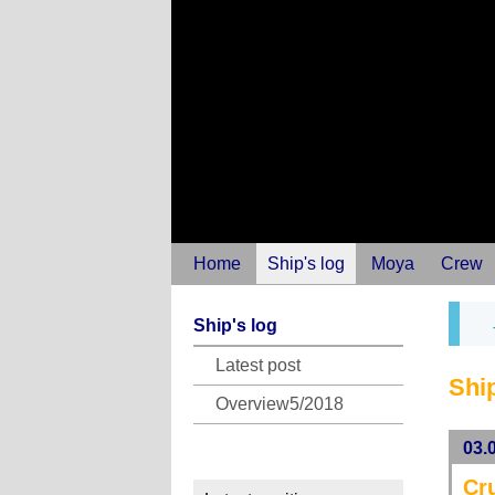
Home
Ship's log
Moya
Crew
Ship's log
Latest post
Ship
Overview5/2018
03.
Cr