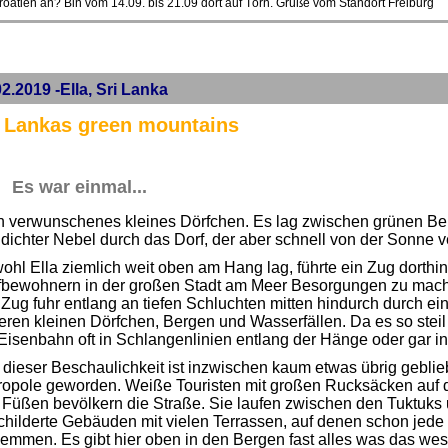
roatien an? Bin vom 14.09. bis 21.09 dort auf Törn. Grüße vom Standort Freiburg
2.2019 -Ella, Sri Lanka
i Lankas green mountains
Es war einmal...
ein verwunschenes kleines Dörfchen. Es lag zwischen grünen 
dichter Nebel durch das Dorf, der aber schnell von der Sonne v
hl Ella ziemlich weit oben am Hang lag, führte ein Zug dorthi
fbewohnern in der großen Stadt am Meer Besorgungen zu mache
Zug fuhr entlang an tiefen Schluchten mitten hindurch durch ei
ren kleinen Dörfchen, Bergen und Wasserfällen. Da es so steil
Eisenbahn oft in Schlangenlinien entlang der Hänge oder gar in
dieser Beschaulichkeit ist inzwischen kaum etwas übrig geblieb
ropole geworden. Weiße Touristen mit großen Rucksäcken auf
 Füßen bevölkern die Straße. Sie laufen zwischen den Tuktuks 
childerte Gebäuden mit vielen Terrassen, auf denen schon jed
emmen. Es gibt hier oben in den Bergen fast alles was das wes