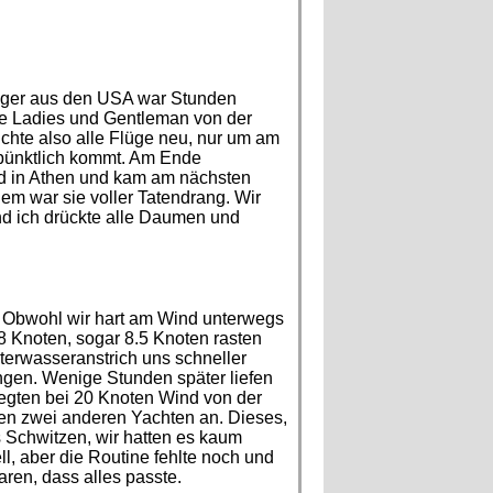
eger aus den USA war Stunden
Die Ladies und Gentleman von der
hte also alle Flüge neu, nur um am
 pünktlich kommt. Am Ende
ord in Athen und kam am nächsten
em war sie voller Tatendrang. Wir
d ich drückte alle Daumen und
t. Obwohl wir hart am Wind unterwegs
8 Knoten, sogar 8.5 Knoten rasten
nterwasseranstrich uns schneller
ngen. Wenige Stunden später liefen
legten bei 20 Knoten Wind von der
en zwei anderen Yachten an. Dieses,
 Schwitzen, wir hatten es kaum
l, aber die Routine fehlte noch und
aren, dass alles passte.