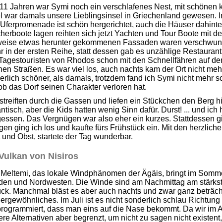
11 Jahren war Symi noch ein verschlafenes Nest, mit schönen k
l war damals unsere Lieblingsinsel in Griechenland gewesen. I
Uferpromenade ist schön hergerichtet, auch die Häuser dahinte
herboote lagen reihten sich jetzt Yachten und Tour Boote mit 
lweise etwas herunter gekommenen Fassaden waren verschwu
 in der ersten Reihe, statt dessen gab es unzählige Restauran
 Tagestouristen von Rhodos schon mit den Schnellfähren auf d
nen Straßen. Es war viel los, auch nachts kam der Ort nicht mehr 
erlich schöner, als damals, trotzdem fand ich Symi nicht mehr s
ob das Dorf seinen Charakter verloren hat.
streiften durch die Gassen und liefen ein Stückchen den Berg h
ntisch, aber die Kids hatten wenig Sinn dafür. Durst! ... und ic
gessen. Das Vergnügen war also eher ein kurzes. Stattdessen g
en ging ich los und kaufte fürs Frühstück ein. Mit den herzlic
 und Obst, startete der Tag wunderbar.
Vulkan von Nisiros
 Meltemi, das lokale Windphänomen der Ägäis, bringt im Somme
den und Nordwesten. Die Winde sind am Nachmittag am stärkste
ck. Manchmal bläst es aber auch nachts und zwar ganz beträcht
rgewöhnliches. Im Juli ist es nicht sonderlich schlau Richtung
rogrammiert, dass man eins auf die Nase bekommt. Da wir im Au
re Alternativen aber begrenzt, um nicht zu sagen nicht existent