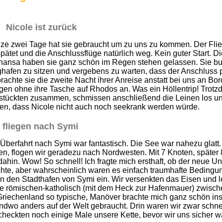
Nicole ist zurück
ze zwei Tage hat sie gebraucht um zu uns zu kommen. Der Fli
pätet und die Anschlussflüge natürlich weg. Kein guter Start. 
thansa haben sie ganz schön im Regen stehen gelassen. Sie buc
ghafen zu sitzen und vergebens zu warten, dass der Anschluss
rachte sie die zweite Nacht ihrer Anreise anstatt bei uns an B
en ohne ihre Tasche auf Rhodos an. Was ein Höllentrip! Trotzd
hstückten zusammen, schmissen anschließend die Leinen los un
en, dass Nicole nicht auch noch seekrank werden würde.
 fliegen nach Symi
Überfahrt nach Symi war fantastisch. Die See war nahezu glat
n, flogen wir geradezu nach Nordwesten. Mit 7 Knoten, später 
dahin. Wow! So schnell! Ich fragte mich ersthaft, ob der neue U
hte, aber wahrscheinlich waren es einfach traumhafte Bedingu
in den Stadthafen von Symi ein. Wir versenkten das Eisen und 
te römischen-katholisch (mit dem Heck zur Hafenmauer) zwisch
Griechenland so typische, Manöver brachte mich ganz schön ins
ndwo anders auf der Welt gebraucht. Drin waren wir zwar schnel
checkten noch einige Male unsere Kette, bevor wir uns sicher w