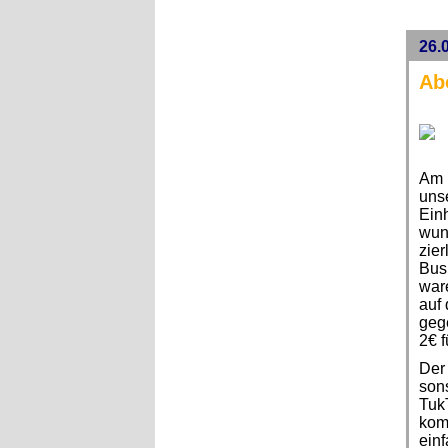
26.
Ab
Am 
unse
Einh
wund
zier
Bus 
war
auf 
gege
2€ f
Der 
sons
Tuk
kom
einf