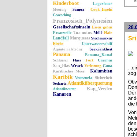
K
Kinderboot
Lagerfeuer
Samoa
Cook_Inseln
Mooring
Geocaching
Französisch_Polynesien
Gesellschaftsinseln
28.0
Essen_gehen
Ersatzteile
Tuamotus
Müll
Haie
Sr
Landfall
Marquesas
Stechmücken
Unterwasserschiff
Kirche
Äquatorialstrom
Seekrankheit
Panama
Panama_Kanal
Fort
Schleusen
Fluss
Unruhen
San_Blas
Wrack
Guna
Verletzung
...
Kolumbien
Karibisches_Meer
zog 
Karibik
Venezuela
Sicherheit
Obwo
Atlantiküberquerung
Seekarte
Dor
Kap_Verden
Atlantikwetter
Der 
Kanaren
ande
die 
Von 
Met
den
bes
schl