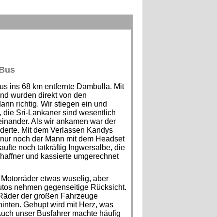
 Bus
 ins 68 km entfernte Dambulla. Mit
und wurden direkt von den
nn richtig. Wir stiegen ein und
, die Sri-Lankaner sind wesentlich
einander. Als wir ankamen war der
änderte. Mit dem Verlassen Kandys
d nur noch der Mann mit dem Headset
fte noch tatkräftig Ingwersalbe, die
chaffner und kassierte umgerechnet
d Motorräder etwas wuselig, aber
 Autos nehmen gegenseitige Rücksicht.
 Räder der großen Fahrzeuge
nten. Gehupt wird mit Herz, was
Auch unser Busfahrer machte häufig