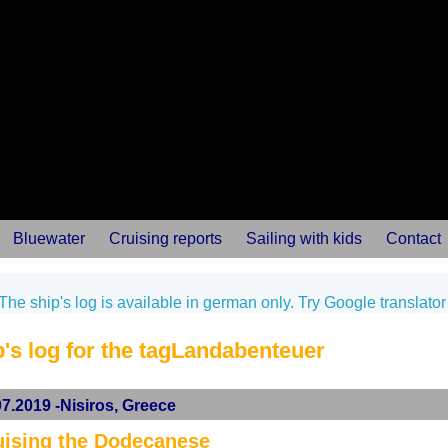
Bluewater
Cruising reports
Sailing with kids
Contact
The ship's log is available in german only. Try Google translator
's log for the tagLandabenteuer
07.2019 -Nisiros, Greece
uising the Dodecanese