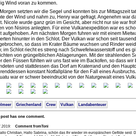
ig Wind voran zu kommen.
orgen setzten wir die Segel und konnten bis zur Mittagszeit t
hte der Wind und nahm zu, Henry war gefragt. Angenehm war 
t. Nicole wurde ganz grün im Gesicht, aber nicht nur sie war fro
n von Nisiros anlegten. Für eine Vulkanexpedition war es scho
ht aufgehoben. Am nächsten Morgen fuhren wir mit einem Mietw
terten hinunter in den Schlot. Der Vulkan war schon seit tause
gebrochen, so dass im Krater Bäume wuchsen und Rinder weide
v, im Schlot riecht es streng nach Schwefelwasserstoff und es
ichten von grüngelblichen Ablagerungen. Mit der strahlenden 
r den Füssen fühlten wir uns fast wie im Backofen, so dass wir
ndeten und stattdessen das Dorf am Kraterrand und den Haupto
enddessen konstant Notfallpläne für den Fall eines Ausbruchs.
uatu war er schwer beeindruckt von der Naturgewalt eines Vulk
elmeer
Griechenland
Crew
Vulkan
Landabenteuer
 post has one comment.
7.2019:
Comment fromToni
allo Christian, Hallo Sabrina, schön das Ihr wieder im europäischen Gefilde seid. D