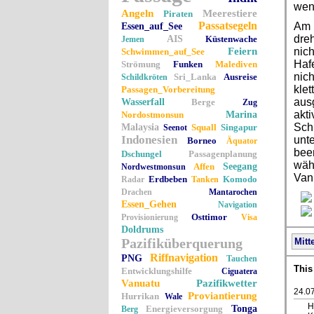
wen
Angeln
Meerestiere
Piraten
Passatsegeln
Am M
Essen_auf_See
dre
AIS
Küstenwache
Jemen
Feiern
nich
Schwimmen_auf_See
Hafe
Strömung
Funken
Malediven
nic
Sri_Lanka
Ausreise
Schildkröten
klet
Passagen_Vorbereitung
aus
Wasserfall
Berge
Zug
akti
Nordostmonsun
Marina
Sch
Malaysia
Squall
Singapur
Seenot
Indonesien
unte
Borneo
Äquator
bee
Dschungel
Passagenplanung
währ
Affen
Seegang
Nordwestmonsun
Van
Erdbeben
Komodo
Radar
Tanken
Drachen
Mantarochen
Essen_Gehen
Navigation
Osttimor
Provisionierung
Visa
Doldrums
Pazifiküberquerung
Mitt
Riffnavigation
PNG
Tauchen
This
Entwicklungshilfe
Ciguatera
Vanuatu
Pazifikwetter
24.0
Proviantierung
Hurrikan
Wale
H
Energieversorgung
Tonga
Berg