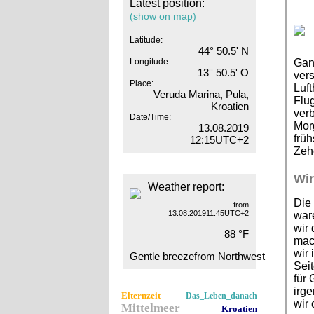
Latest position:
(show on map)
Latitude:
44° 50.5' N
Longitude:
Gan
13° 50.5' O
vers
Place:
Luf
Veruda Marina, Pula,
Flu
Kroatien
verb
Date/Time:
Morg
13.08.2019
frü
12:15UTC+2
Zeh
Wir
Weather report:
Die 
from
13.08.201911:45UTC+2
ware
wir 
88 °F
mac
wir 
Gentle breezefrom Northwest
Sei
für 
irge
Elternzeit
Das_Leben_danach
wir 
Mittelmeer
Kroatien