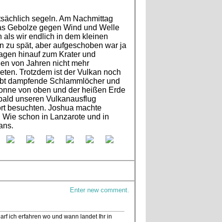
atsächlich segeln. Am Nachmittag
das Gebolze gegen Wind und Welle
h als wir endlich in dem kleinen
n zu spät, aber aufgeschoben war ja
agen hinauf zum Krater und
nden von Jahren nicht mehr
ten. Trotzdem ist der Vulkan noch
 gibt dampfende Schlammlöcher und
Sonne von oben und der heißen Erde
 bald unseren Vulkanausflug
rt besuchten. Joshua machte
 Wie schon in Lanzarote und in
ans.
Enter new comment.
arf ich erfahren wo und wann landet Ihr in