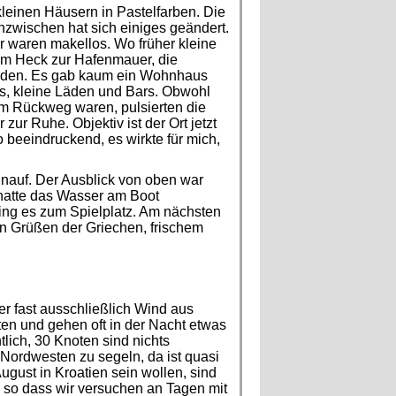
leinen Häusern in Pastelfarben. Die
nzwischen hat sich einiges geändert.
r waren makellos. Wo früher kleine
dem Heck zur Hafenmauer, die
nden. Es gab kaum ein Wohnhaus
ts, kleine Läden und Bars. Obwohl
em Rückweg waren, pulsierten die
zur Ruhe. Objektiv ist der Ort jetzt
o beeindruckend, es wirkte für mich,
inauf. Der Ausblick von oben war
h hatte das Wasser am Boot
ing es zum Spielplatz. Am nächsten
hen Grüßen der Griechen, frischem
r fast ausschließlich Wind aus
n und gehen oft in der Nacht etwas
lich, 30 Knoten sind nichts
 Nordwesten zu segeln, da ist quasi
gust in Kroatien sein wollen, sind
, so dass wir versuchen an Tagen mit