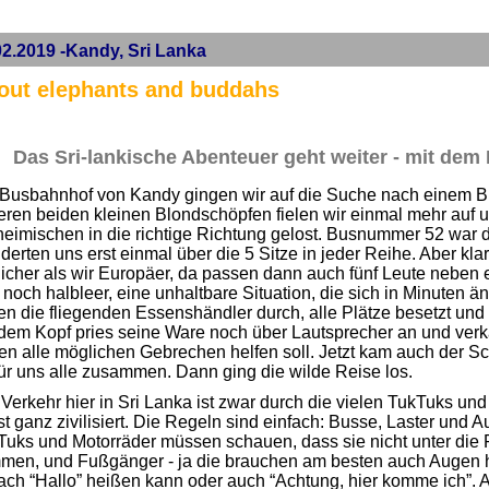
02.2019 -Kandy, Sri Lanka
out elephants and buddahs
Das Sri-lankische Abenteuer geht weiter - mit dem
Busbahnhof von Kandy gingen wir auf die Suche nach einem Bus
ren beiden kleinen Blondschöpfen fielen wir einmal mehr auf 
eimischen in die richtige Richtung gelost. Busnummer 52 war da
erten uns erst einmal über die 5 Sitze in jeder Reihe. Aber klar
licher als wir Europäer, da passen dann auch fünf Leute neben 
noch halbleer, eine unhaltbare Situation, die sich in Minuten 
en die fliegenden Essenshändler durch, alle Plätze besetzt un
dem Kopf pries seine Ware noch über Lautsprecher an und verkau
n alle möglichen Gebrechen helfen soll. Jetzt kam auch der S
ür uns alle zusammen. Dann ging die wilde Reise los.
Verkehr hier in Sri Lanka ist zwar durch die vielen TukTuks un
t ganz zivilisiert. Die Regeln sind einfach: Busse, Laster und
Tuks und Motorräder müssen schauen, dass sie nicht unter die
men, und Fußgänger - ja die brauchen am besten auch Augen hi
ach “Hallo” heißen kann oder auch “Achtung, hier komme ich”. 