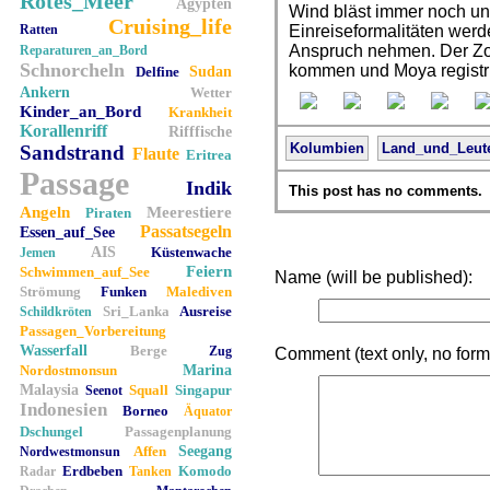
Rotes_Meer
Ägypten
Wind bläst immer noch u
Cruising_life
Ratten
Einreiseformalitäten werd
Anspruch nehmen. Der Zol
Reparaturen_an_Bord
Schnorcheln
kommen und Moya registr
Delfine
Sudan
Ankern
Wetter
Kinder_an_Bord
Krankheit
Korallenriff
Rifffische
Kolumbien
Land_und_Leut
Sandstrand
Flaute
Eritrea
Passage
Indik
This post has no comments.
Angeln
Meerestiere
Piraten
Passatsegeln
Essen_auf_See
AIS
Küstenwache
Jemen
Feiern
Schwimmen_auf_See
Name (will be published):
Strömung
Funken
Malediven
Sri_Lanka
Ausreise
Schildkröten
Passagen_Vorbereitung
Wasserfall
Berge
Zug
Comment (text only, no forma
Nordostmonsun
Marina
Malaysia
Squall
Singapur
Seenot
Indonesien
Borneo
Äquator
Dschungel
Passagenplanung
Affen
Seegang
Nordwestmonsun
Erdbeben
Komodo
Radar
Tanken