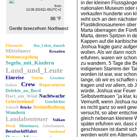
in der kleinen Flussgänge
from
nationalen Museum oder 
13.08.201911:45UTC+2
verkaufen hunderte von k
88 °F
reiht sich an den nächsten
Plastikdinosaurieren übe
Gentle breezefrom Northwest
Marta überragen die Fünf
Marta, deren Spitzen in d
Kappen auf die karibisch
Elternzeit
Das_Leben_danach
Joshua fragte ganz aufge
Mittelmeer
Kroatien
wollen. Als wir dann noc
Weltumsegelung
erfuhren, waren wir schon
Segeln_mit_Kindern
zu wandern. 5 Tage die Be
Land_und_Leute
indigenen Stamms der Tai
worden ist war, war schon
Einreise
Sturm
Gewitter
lange, ob wir es schaffe
Crew
Reparaturen
Italien
tragen und vor allem, ob
Defekte_an_Bord
würde. Joshua war Feuer 
Nachtwache
Hart_am_Wind
Selbstvertrauen "ja klar, 
Griechenland
Vernunft, wenn Joshua nu
Geschichte
Instandhaltung
es nicht ganz so weit gew
Schwell
Brücke
Wandern
versucht, so aber entschi
Landabenteuer
gleich nebenan kleinere
Vulkan
später erfuhren wir, dass
Werft
Mittelmeer,
Griechenland,
geschlossen ist damit sic
Berufsschifffahrt
Suezkanal
werden wohl ein Alternat