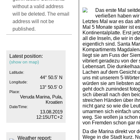
without a valid address
Das erste Mal seit
will be deleted. The email
verließen haben wir
address will not be
Letztes Mal war es das af
Mal 5 Monate später ist e
published.
Kontinentalplatte. Erst jet
all die Inseln, die wir in
eigentlich sind. Santa Mar
Kompartiments Magdalena
liegt sie am Fuss der Sie
Latest position:
vibriert geradezu von der
(show on map)
Lebensart. Die dunkelhaa
Lachen auf dem Gesicht 
Latitude:
44° 50.5' N
uns mit unserem 5-Wörte
Longitude:
würden sie am liebsten a
13° 50.5' O
geht doch zumindest fotog
Place:
sich überall nach den be
Veruda Marina, Pula,
streichen Händen über ihr
Kroatien
nicht ganz so wie die Leu
Date/Time:
umarmen sich einfach und
13.08.2019
12:15UTC+2
weg. Sie wollen ja schon 
von Fremden schon gar ni
Da die Marina direkt vor 
Wege in die Stadt kurz. N
Weather report: