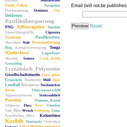
Drachen
Mantarochen
Essen_Gehen
Email (will not be publishes
Navigation
Osttimor
Provisionierung
Visa
Doldrums
Pazifiküberquerung
Reset
Riffnavigation
PNG
Tauchen
Entwicklungshilfe
Ciguatera
Vanuatu
Pazifikwetter
Proviantierung
Hurrikan
Wale
Energieversorgung
Tonga
Berg
Kinderboot
Lagerfeuer
Samoa
Cook_Inseln
Mooring
Geocaching
Französisch_Polynesien
Gesellschaftsinseln
Essen_gehen
Ersatzteile
Tuamotus
Müll
Haie
Landfall
Marquesas
Stechmücken
Unterwasserschiff
Kirche
Äquatorialstrom
Seekrankheit
Panama
Panama_Kanal
Fort
Schleusen
Fluss
Unruhen
San_Blas
Wrack
Guna
Verletzung
Kolumbien
Karibisches_Meer
Karibik
Venezuela
Sicherheit
Atlantiküberquerung