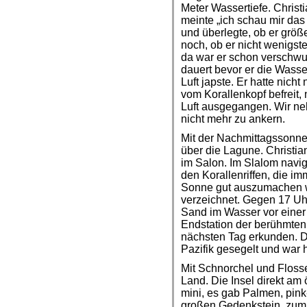
Meter Wassertiefe. Christi
meinte „ich schau mir das
und überlegte, ob er grö
noch, ob er nicht wenigst
da war er schon verschwu
dauert bevor er die Wass
Luft japste. Er hatte nich
vom Korallenkopf befreit,
Luft ausgegangen. Wir ne
nicht mehr zu ankern.
Mit der Nachmittagssonne
über die Lagune. Christia
im Salon. Im Slalom navig
den Korallenriffen, die i
Sonne gut auszumachen wa
verzeichnet. Gegen 17 Uh
Sand im Wasser vor einer 
Endstation der berühmten 
nächsten Tag erkunden. D
Pazifik gesegelt und war 
Mit Schnorchel und Floss
Land. Die Insel direkt am 
mini, es gab Palmen, pin
großen Gedenkstein, zum