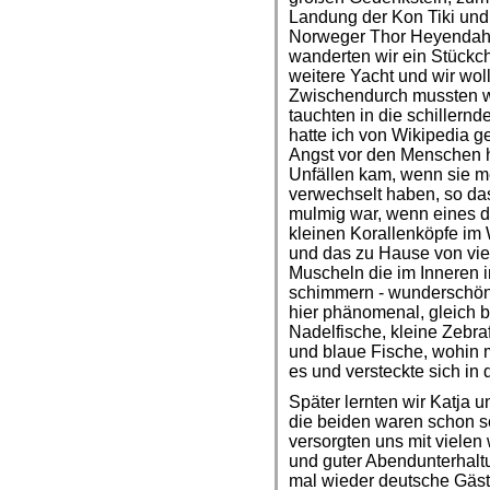
Landung der Kon Tiki und 
Norweger Thor Heyendahl 
wanderten wir ein Stückch
weitere Yacht und wir wol
Zwischendurch mussten w
tauchten in die schillern
hatte ich von Wikipedia ge
Angst vor den Menschen h
Unfällen kam, wenn sie m
verwechselt haben, so da
mulmig war, wenn eines d
kleinen Korallenköpfe im
und das zu Hause von vie
Muscheln die im Inneren in
schimmern - wunderschön
hier phänomenal, gleich b
Nadelfische, kleine Zebra
und blaue Fische, wohin 
es und versteckte sich in 
Später lernten wir Katja 
die beiden waren schon s
versorgten uns mit vielen
und guter Abendunterhalt
mal wieder deutsche Gäste