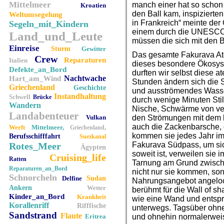
Mittelmeer
manch einer hat so schon 
Kroatien
den Ball kam, inspizierten 
Weltumsegelung
in Frankreich“ meinte der
Segeln_mit_Kindern
einem durch die UNESCO k
Land_und_Leute
müssen die sich mit den 
Einreise
Sturm
Gewitter
Das gesamte Fakurava Atol
Crew
Reparaturen
Italien
dieses besondere Ökosys
Defekte_an_Bord
durften wir selbst diese 
Nachtwache
Hart_am_Wind
Stunden ändern sich die 
Griechenland
Geschichte
und ausströmendes Wasse
Instandhaltung
Schwell
Brücke
durch wenige Minuten Stil
Wandern
Nische, Schwärme von ve
Landabenteuer
Vulkan
den Strömungen mit dem 
auch die Zackenbarsche, d
Werft
Mittelmeer,
Griechenland,
kommen sie jedes Jahr im 
Berufsschifffahrt
Suezkanal
Rotes_Meer
Fakurava Südpass, um sic
Ägypten
soweit ist, verweilen sie
Cruising_life
Ratten
Tarnung am Grund zwisch
Reparaturen_an_Bord
nicht nur sie kommen, so
Schnorcheln
Delfine
Sudan
Nahrungsangebot angelock
Ankern
Wetter
berühmt für die Wall of sh
Kinder_an_Bord
Krankheit
wie eine Wand und entspr
Korallenriff
Rifffische
unterwegs. Tagsüber ohne
Sandstrand
Flaute
Eritrea
und ohnehin normalerwei