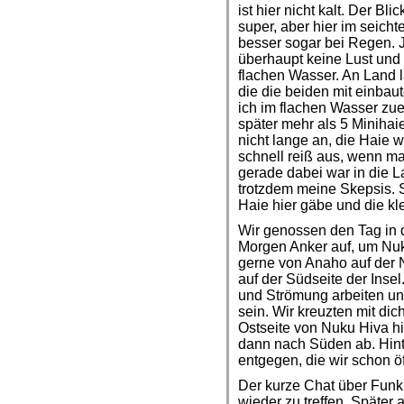
ist hier nicht kalt. Der Bl
super, aber hier im seich
besser sogar bei Regen.
überhaupt keine Lust und 
flachen Wasser. An Land
die die beiden mit einba
ich im flachen Wasser zue
später mehr als 5 Minihai
nicht lange an, die Haie 
schnell reiß aus, wenn ma
gerade dabei war in die 
trotzdem meine Skepsis. S
Haie hier gäbe und die kle
Wir genossen den Tag in 
Morgen Anker auf, um Nuk
gerne von Anaho auf der 
auf der Südseite der Insel
und Strömung arbeiten un
sein. Wir kreuzten mit di
Ostseite von Nuku Hiva h
dann nach Süden ab. Hin
entgegen, die wir schon öf
Der kurze Chat über Funk 
wieder zu treffen. Später 