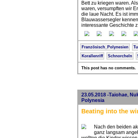
Bett zu kriegen waren. A
waren, versumpften wir 
die laue Nacht. Es ist i
Blauwassersegler kennen z
interessante Geschichte z
Französisch_Polynesien
T
Korallenriff
Schnorcheln
This post has no comments.
23.05.2018 -Taiohae, Nu
Polynesia
Beating into the w
Nach den beiden akt
ganz langsam angeh
wollten die Kinder wissen