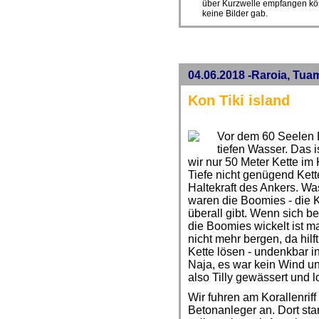
über Kurzwelle empfangen kö
keine Bilder gab.
04.06.2018 -Raroia, Tua
Kon Tiki island
Vor dem 60 Seelen D
tiefen Wasser. Das is
wir nur 50 Meter Kette im
Tiefe nicht genügend Kett
Haltekraft des Ankers. W
waren die Boomies - die K
überall gibt. Wenn sich 
die Boomies wickelt ist 
nicht mehr bergen, da hilf
Kette lösen - undenkbar i
Naja, es war kein Wind u
also Tilly gewässert und l
Wir fuhren am Korallenrif
Betonanleger an. Dort sta