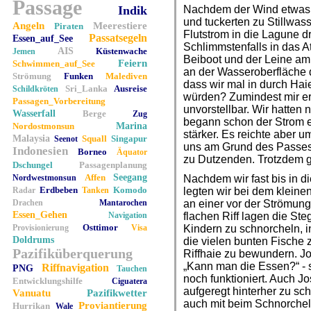
Passage
Indik
Nachdem der Wind etwas a
und tuckerten zu Stillwas
Angeln
Meerestiere
Piraten
Flutstrom in die Lagune 
Passatsegeln
Essen_auf_See
Schlimmstenfalls in das At
AIS
Küstenwache
Jemen
Beiboot und der Leine a
Feiern
Schwimmen_auf_See
an der Wasseroberfläche 
Strömung
Funken
Malediven
dass wir mal in durch Ha
Sri_Lanka
Ausreise
Schildkröten
würden? Zumindest mir er
Passagen_Vorbereitung
unvorstellbar. Wir hatten
Wasserfall
Berge
Zug
begann schon der Strom 
Nordostmonsun
Marina
stärker. Es reichte aber u
Malaysia
Squall
Singapur
Seenot
uns am Grund des Passes
Indonesien
Borneo
Äquator
zu Dutzenden. Trotzdem gu
Dschungel
Passagenplanung
Affen
Seegang
Nordwestmonsun
Nachdem wir fast bis in 
Erdbeben
Komodo
Radar
Tanken
legten wir bei dem kleine
Drachen
Mantarochen
an einer vor der Strömung
Essen_Gehen
Navigation
flachen Riff lagen die Ste
Osttimor
Provisionierung
Visa
Kindern zu schnorcheln,
Doldrums
die vielen bunten Fische 
Pazifiküberquerung
Riffhaie zu bewundern. Jon
„Kann man die Essen?“ - 
Riffnavigation
PNG
Tauchen
noch funktioniert. Auch J
Entwicklungshilfe
Ciguatera
aufgeregt hinterher zu s
Vanuatu
Pazifikwetter
auch mit beim Schnorchel
Proviantierung
Hurrikan
Wale