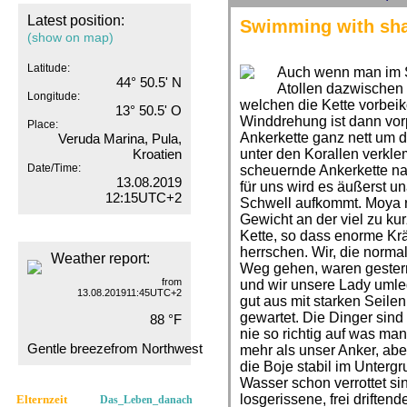
Latest position:
Swimming with sha
(show on map)
Latitude:
Auch wenn man im Sa
44° 50.5' N
Atollen dazwischen 
Longitude:
welchen die Kette vorbei
13° 50.5' O
Winddrehung ist dann vor
Place:
Ankerkette ganz nett um d
Veruda Marina, Pula,
Kroatien
unter den Korallen verklem
Date/Time:
scheuernde Ankerkette nat
13.08.2019
für uns wird es äußerst 
12:15UTC+2
Schwell aufkommt. Moya r
Gewicht an der viel zu k
Kette, so dass enorme Krä
herrschen. Wir, die norm
Weather report:
Weg gehen, waren gestern 
from
und wir unsere Lady umle
13.08.201911:45UTC+2
gut aus mit starken Seilen
gewartet. Die Dinger sin
88 °F
nie so richtig auf was man 
Gentle breezefrom Northwest
mehr als unser Anker, ab
die Boje stabil im Untergr
Wasser schon verrottet si
losgerissene, frei driften
Elternzeit
Das_Leben_danach