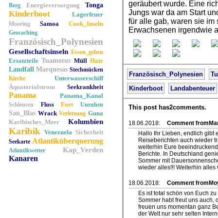
geräubert wurde. Eine ric
Energieversorgung
Tonga
Berg
Jungs war da am Start un
Kinderboot
Lagerfeuer
für alle gab, waren sie im
Samoa
Cook_Inseln
Mooring
Erwachsenen irgendwie a
Geocaching
Französisch_Polynesien
Gesellschaftsinseln
Essen_gehen
Ersatzteile
Tuamotus
Müll
Haie
Landfall
Marquesas
Stechmücken
Französisch_Polynesien
T
Unterwasserschiff
Kirche
Äquatorialstrom
Seekrankheit
Kinderboot
Landabenteuer
Panama
Panama_Kanal
Fort
Schleusen
Fluss
Unruhen
This post has2comments.
San_Blas
Wrack
Guna
Verletzung
Kolumbien
Karibisches_Meer
18.06.2018:
Comment fromMart
Karibik
Venezuela
Sicherheit
Hallo Ihr Lieben, endlich gib
Atlantiküberquerung
Reiseberichten auch wieder tr
Seekarte
weiterhin Eure beeindruckend
Kap_Verden
Atlantikwetter
Berichte. In Deutschland geni
Kanaren
Sommer mit Dauersonnenschein
wieder alles!!! Weiterhin alle
18.06.2018:
Comment fromMo
Es ist total schön von Euch z
Sommer habt freut uns auch, d
freuen uns momentan ganz Be
der Welt nur sehr selten Int