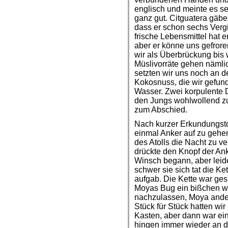
englisch und meinte es se
ganz gut. Citguatera gäbe 
dass er schon sechs Vergif
frische Lebensmittel hat er
aber er könne uns gefror
wir als Überbrückung bis 
Müslivorräte gehen nämli
setzten wir uns noch an d
Kokosnuss, die wir gefund
Wasser. Zwei korpulente 
den Jungs wohlwollend zu
zum Abschied.
Nach kurzer Erkundungsto
einmal Anker auf zu gehen
des Atolls die Nacht zu ve
drückte den Knopf der Ank
Winsch begann, aber leide
schwer sie sich tat die Ket
aufgab. Die Kette war ge
Moyas Bug ein bißchen wei
nachzulassen, Moya ander
Stück für Stück hatten wi
Kasten, aber dann war ei
hingen immer wieder an d