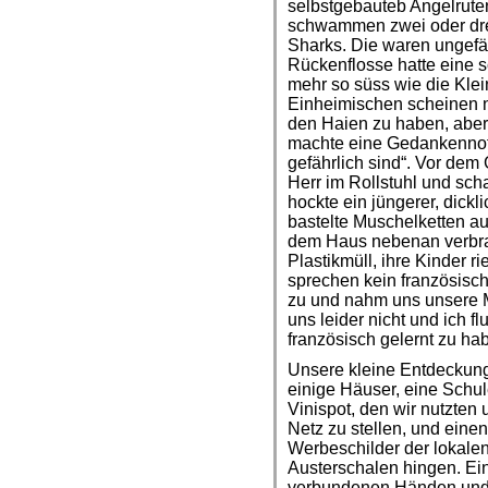
selbstgebauteb Angelrute
schwammen zwei oder dre
Sharks. Die waren ungefäh
Rückenflosse hatte eine s
mehr so süss wie die Kle
Einheimischen scheinen n
den Haien zu haben, aber
machte eine Gedankennoti
gefährlich sind“. Vor dem
Herr im Rollstuhl und sch
hockte ein jüngerer, dic
bastelte Muschelketten a
dem Haus nebenan verbra
Plastikmüll, ihre Kinder r
sprechen kein französisc
zu und nahm uns unsere Mü
uns leider nicht und ich f
französisch gelernt zu ha
Unsere kleine Entdeckungs
einige Häuser, eine Schul
Vinispot, den wir nutzten
Netz zu stellen, und eine
Werbeschilder der lokale
Austerschalen hingen. Ei
verbundenen Händen und 