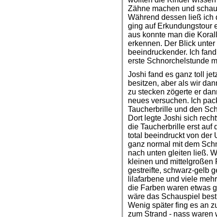
Zähne machen und schaut
Während dessen ließ ich
ging auf Erkundungstour 
aus konnte man die Korall
erkennen. Der Blick unte
beeindruckender. Ich fand,
erste Schnorchelstunde mit
Joshi fand es ganz toll je
besitzen, aber als wir d
zu stecken zögerte er da
neues versuchen. Ich pack
Taucherbrille und den Sch
Dort legte Joshi sich rech
die Taucherbrille erst auf
total beeindruckt von der
ganz normal mit dem Sch
nach unten gleiten ließ.
kleinen und mittelgroßen R
gestreifte, schwarz-gelb 
lilafarbene und viele meh
die Farben waren etwas 
wäre das Schauspiel best
Wenig später fing es an 
zum Strand - nass waren 