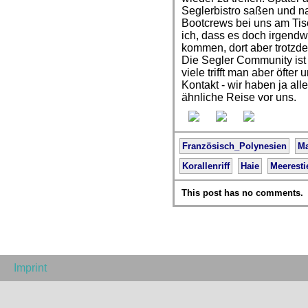
Seglerbistro saßen und n
Bootcrews bei uns am Tis
ich, dass es doch irgendw
kommen, dort aber trotzde
Die Segler Community ist 
viele trifft man aber öfte
Kontakt - wir haben ja all
ähnliche Reise vor uns.
Französisch_Polynesien
Ma
Korallenriff
Haie
Meeresti
This post has no comments.
Imprint