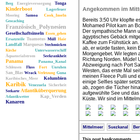
Energieversorgung
Tonga
Berg
Kinderboot
Angekommen im Mitt
Lagerfeuer
Samoa
Cook_Inseln
Mooring
Bereits 3:50 Uhr klopfte 
Geocaching
Mohamed Pilot kam an Bor
Französisch_Polynesien
Der sympathische Mann un
Gesellschaftsinseln
Essen_gehen
ägyptisches Gebäck mitgeb
Ersatzteile
Tuamotus
Müll
Haie
Kaffee zum Frühstück an.
Landfall
Marquesas
Stechmücken
ab, er würde fasten, kei
Unterwasserschiff
Kirche
Morgengebet. Wir legten 
Äquatorialstrom
Seekrankheit
Richtung Norden. Müde! U
Panama
Panama_Kanal
Abzweigung nach Port Sa
Fort
Schleusen
Fluss
Unruhen
Westen, das erste Mal seit
San_Blas
Wrack
Guna
Verletzung
meinen Fleece Pulli und 
Kolumbien
Karibisches_Meer
einige Selfies später set
Karibik
Venezuela
Sicherheit
ab, zogen die Tücher hina
Atlantiküberquerung
Seekarte
aufgewühlte See und das 
Kap_Verden
Atlantikwetter
Küste. Wir sind im Mittelm
Kanaren
Mittelmeer
Suezkanal
Ber
This post has4comments.