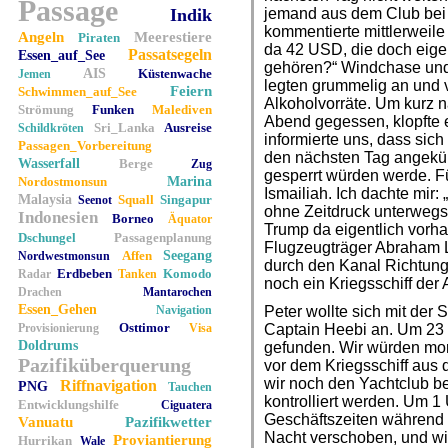
Passage
Indik
jemand aus dem Club bei 
kommentierte mittlerweil
Angeln
Meerestiere
Piraten
da 42 USD, die doch eigen
Passatsegeln
Essen_auf_See
gehören?“ Windchase und M
AIS
Küstenwache
Jemen
legten grummelig an und v
Feiern
Schwimmen_auf_See
Alkoholvorräte. Um kurz n
Strömung
Funken
Malediven
Abend gegessen, klopfte
Sri_Lanka
Ausreise
Schildkröten
informierte uns, dass sich
Passagen_Vorbereitung
den nächsten Tag angekün
Wasserfall
Berge
Zug
gesperrt würden werde. Fü
Nordostmonsun
Marina
Ismailiah. Ich dachte mir:
Malaysia
Squall
Singapur
Seenot
ohne Zeitdruck unterwegs
Indonesien
Borneo
Äquator
Trump da eigentlich vorha
Dschungel
Passagenplanung
Flugzeugträger Abraham L
Affen
Seegang
Nordwestmonsun
durch den Kanal Richtung
Erdbeben
Komodo
Radar
Tanken
noch ein Kriegsschiff der 
Drachen
Mantarochen
Essen_Gehen
Navigation
Peter wollte sich mit der 
Osttimor
Provisionierung
Visa
Captain Heebi an. Um 23
Doldrums
gefunden. Wir würden mor
Pazifiküberquerung
vor dem Kriegsschiff aus
wir noch den Yachtclub b
Riffnavigation
PNG
Tauchen
kontrolliert werden. Um 1
Entwicklungshilfe
Ciguatera
Geschäftszeiten während 
Vanuatu
Pazifikwetter
Nacht verschoben, und wir
Proviantierung
Hurrikan
Wale