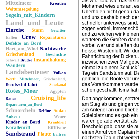
als wir. Bald war das erste
Mittelmeer
Kroatien
Mohamed wies uns an, es 
Weltumsegelung
Überholen nicht genau da
Segeln_mit_Kindern
und uns deshalb nach den
Land_und_Leute
schneller unterwegs sind,
zogen vorbei, immer schön
Einreise
Sturm
Gewitter
und zu wichen wir kleinen
Crew
Reparaturen
Italien
warteten die Großen dann
Defekte_an_Bord
vorbei war und stießen d
Nachtwache
Hart_am_Wind
heisse Wüstenluft. Wir du
Griechenland
Geschichte
Fahrtrichtung der Dicken
Instandhaltung
Schwell
Brücke
inzwischen zwei Mal gebet
Wandern
einmal zu einem Schluck 
Landabenteuer
Vulkan
Tag ein Sandsturm auf. De
gelblich, die Boote vor u
Werft
Mittelmeer,
Griechenland,
das Vorankommen wurde m
Berufsschifffahrt
Suezkanal
Rotes_Meer
schon geschafft. Ismailiah
Ägypten
Cruising_life
Dort angekommen, setzten
Ratten
am Steg ab und gingen vor
Reparaturen_an_Bord
Schnorcheln
am Anleger an und bliebe
Delfine
Sudan
Spielplatz und es gab ein
Ankern
Wetter
waren gerade vertäut, als
Kinder_an_Bord
Krankheit
Bescheid gab, dass sie a
Korallenriff
Rifffische
einen Anruf von Captain 
Sandstrand
Flaute
Eritrea
nächsten Tag nicht weiterf