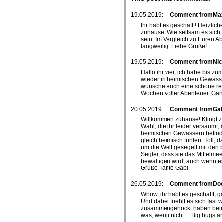
19.05.2019:
Comment fromMa
Ihr habt es geschafft! Herzli
zuhause. Wie seltsam es sich 
sein. Im Vergleich zu Euren Ab
langweilig. Liebe Grüße!
19.05.2019:
Comment fromNic
Hallo ihr vier, ich habe bis z
wieder in heimischen Gewäss
wünsche euch eine schöne rest
Wochen voller Abenteuer. Gan
20.05.2019:
Comment fromGab
Willkommen zuhause! Klingt z
Wahl, die ihr leider versäumt, 
heimischen Gewässern befinde
gleich heimisch fühlen. Toll, 
um die Welt gesegelt mit den 
Segler, dass sie das Mittelme
bewältigen wird, auch wenn es
Grüße Tante Gabi
26.05.2019:
Comment fromDo
Whow, ihr habt es geschafft, 
Und dabei fuehlt es sich fast 
zusammengehockt haben beim
was, wenn nicht ... Big hugs a