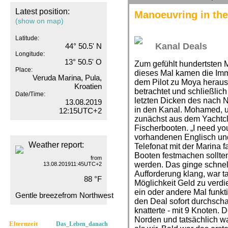
Latest position:
Manoeuvring in the
(show on map)
Latitude:
Kanal Deals
44° 50.5' N
Longitude:
13° 50.5' O
Zum gefühlt hundertsten 
Place:
dieses Mal kamen die Imm
Veruda Marina, Pula,
dem Pilot zu Moya heraus
Kroatien
betrachtet und schließlic
Date/Time:
letzten Dicken des nach 
13.08.2019
in den Kanal. Mohamed, un
12:15UTC+2
zunächst aus dem Yachtcl
Fischerbooten. „I need yo
vorhandenen Englisch und
Weather report:
Telefonat mit der Marina 
Booten festmachen sollte
from
werden. Das ginge schnelle
13.08.201911:45UTC+2
Aufforderung klang, war ta
88 °F
Möglichkeit Geld zu verdi
ein oder andere Mal funktio
Gentle breezefrom Northwest
den Deal sofort durchsch
knatterte - mit 9 Knoten. 
Norden und tatsächlich wa
Elternzeit
Das_Leben_danach