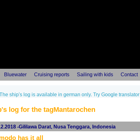
Bluewater
Cruising reports
Sailing with kids
Contact
The ship's log is available in german only. Try Google translator
's log for the tagMantarochen
12.2018 -Gililawa Darat, Nusa Tenggara, Indonesia
modo has it all