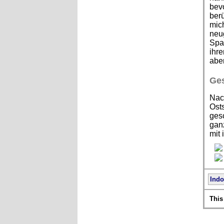
bevo
berü
mich
neu
Span
ihre
aber
Ges
Nac
Osts
gesc
ganz
mit 
Indo
This