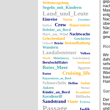
gepa
Weltumsegelung
nach
Segeln_mit_Kindern
Mas
Land_und_Leute
entg
Einreise
Nac
Sturm
Gewitter
über
Crew
Reparaturen
Italien
Näch
Defekte_an_Bord
der 
Nachtwache
Hart_am_Wind
gew
Griechenland
Geschichte
Instandhaltung
Schwell
Brücke
Ros
Wandern
Landabenteuer
Vulkan
Wir 
Werft
Mittelmeer,
Griechenland,
dahi
Berufsschifffahrt
Suezkanal
seh
Rotes_Meer
Ägypten
ros
Cruising_life
Wass
Ratten
baut
Reparaturen_an_Bord
Han
Schnorcheln
Delfine
Sudan
Ankern
Wetter
San
Kinder_an_Bord
Krankheit
Korallenriff
Rifffische
Der
Sandstrand
Flaute
Eritrea
hina
Passage
und
Indik