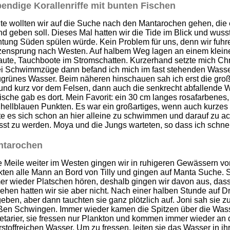
endige Korallenriffe mit bunten Fischen
te wollten wir auf die Suche nach den Mantarochen gehen, die
nd geben soll. Dieses Mal hatten wir die Tide im Blick und wus
htung Süden spülen würde. Kein Problem für uns, denn wir fuhr
zensprung nach Westen. Auf halbem Weg lagen an einem klein
ute, Tauchboote im Stromschatten. Kurzerhand setzte mich Chr
i Schwimmzüge dann befand ich mich im fast stehenden Wasser h
ugrünes Wasser. Beim näheren hinschauen sah ich erst die groß
 und kurz vor dem Felsen, dann auch die senkrecht abfallende 
fische gab es dort. Mein Favorit: ein 30 cm langes rosafarbene
 hellblauen Punkten. Es war ein großartiges, wenn auch kurzes
te es sich schon an hier alleine zu schwimmen und darauf zu a
sst zu werden. Moya und die Jungs warteten, so dass ich schnel
ntarochen
 Meile weiter im Westen gingen wir in ruhigeren Gewässern vor 
kten alle Mann an Bord von Tilly und gingen auf Manta Suche. 
r wieder Platschen hören, deshalb gingen wir davon aus, dass
hen hatten wir sie aber nicht. Nach einer halben Stunde auf Dri
eben, aber dann tauchten sie ganz plötzlich auf. Joni sah sie zu
ßen Schwingen. Immer wieder kamen die Spitzen über die Wass
tarier, sie fressen nur Plankton und kommen immer wieder an d
stoffreichen Wasser. Um zu fressen, leiten sie das Wasser in ih