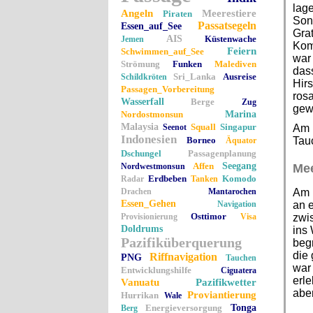
lage
Angeln
Meerestiere
Piraten
Sonn
Passatsegeln
Essen_auf_See
Grat
AIS
Küstenwache
Jemen
Kom
Feiern
Schwimmen_auf_See
war
Strömung
Funken
Malediven
das
Sri_Lanka
Ausreise
Schildkröten
Hir
Passagen_Vorbereitung
ros
Wasserfall
Berge
Zug
gew
Nordostmonsun
Marina
Malaysia
Squall
Singapur
Seenot
Am n
Indonesien
Borneo
Tauc
Äquator
Dschungel
Passagenplanung
Affen
Seegang
Nordwestmonsun
Mee
Erdbeben
Komodo
Radar
Tanken
Drachen
Mantarochen
Am N
Essen_Gehen
Navigation
an e
Osttimor
Provisionierung
Visa
zwis
Doldrums
ins 
Pazifiküberquerung
begr
die
Riffnavigation
PNG
Tauchen
war 
Entwicklungshilfe
Ciguatera
erle
Vanuatu
Pazifikwetter
aber
Proviantierung
Hurrikan
Wale
Energieversorgung
Tonga
Berg