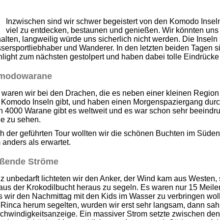
Inzwischen sind wir schwer begeistert von den Komodo Inseln
viel zu entdecken, bestaunen und genießen. Wir könnten un
alten, langweilig würde uns sicherlich nicht werden. Die Inseln s
ersportliebhaber und Wanderer. In den letzten beiden Tagen si
hlight zum nächsten gestolpert und haben dabei tolle Eindrück
modowarane
 waren wir bei den Drachen, die es neben einer kleinen Region 
 Komodo Inseln gibt, und haben einen Morgenspaziergang durc
h 4000 Warane gibt es weltweit und es war schon sehr beeindr
e zu sehen.
h der geführten Tour wollten wir die schönen Buchten im Süden
anders als erwartet.
ißende Ströme
 unbedarft lichteten wir den Anker, der Wind kam aus Westen,
us der Krokodilbucht heraus zu segeln. Es waren nur 15 Meile
 wir den Nachmittag mit den Kids im Wasser zu verbringen wol
Rinca herum segelten, wurden wir erst sehr langsam, dann sah 
hwindigkeitsanzeige. Ein massiver Strom setzte zwischen den I