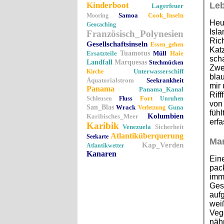
Kinderboot
Leb
Lagerfeuer
Samoa
Cook_Inseln
Mooring
Heu
Geocaching
Isla
Französisch_Polynesien
Ric
Gesellschaftsinseln
Essen_gehen
Kat
Ersatzteile
Tuamotus
Müll
Haie
scha
Landfall
Marquesas
Stechmücken
Zwe
Unterwasserschiff
Kirche
bla
Äquatorialstrom
Seekrankheit
mir
Panama
Panama_Kanal
Riff
Fort
Schleusen
Fluss
Unruhen
von
San_Blas
Wrack
Guna
Verletzung
fühl
Kolumbien
Karibisches_Meer
erfa
Karibik
Venezuela
Sicherheit
Atlantiküberquerung
Seekarte
Ma
Kap_Verden
Atlantikwetter
Kanaren
Eine
pac
imme
Gese
aufg
wei
Vege
nähr