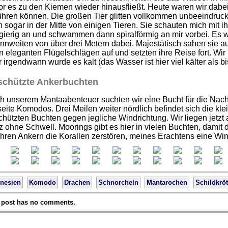
r es zu den Kiemen wieder hinausfließt. Heute waren wir dabei,
hren können. Die großen Tier glitten vollkommen unbeeindruckt
 sogar in der Mitte von einigen Tieren. Sie schauten mich mit i
gierig an und schwammen dann spiralförmig an mir vorbei. Es w
nweiten von über drei Metern dabei. Majestätisch sahen sie au
n eleganten Flügelschlägen auf und setzten ihre Reise fort. Wi
 irgendwann wurde es kalt (das Wasser ist hier viel kälter als bi
chützte Ankerbuchten
h unserem Mantaabenteuer suchten wir eine Bucht für die Nacht
eite Komodos. Drei Meilen weiter nördlich befindet sich die klei
hützten Buchten gegen jegliche Windrichtung. Wir liegen jetzt 
 ohne Schwell. Moorings gibt es hier in vielen Buchten, damit 
ihren Ankern die Korallen zerstören, meines Erachtens eine Win-
nesien
Komodo
Drachen
Schnorcheln
Mantarochen
Schildkrö
 post has no comments.