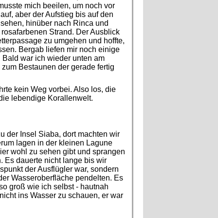
 musste mich beeilen, um noch vor
uf, aber der Aufstieg bis auf den
e sehen, hinüber nach Rinca und
 rosafarbenen Strand. Der Ausblick
etterpassage zu umgehen und hoffte,
en. Bergab liefen mir noch einige
 Bald war ich wieder unten am
 zum Bestaunen der gerade fertig
te kein Weg vorbei. Also los, die
die lebendige Korallenwelt.
 der Insel Siaba, dort machten wir
herum lagen in der kleinen Lagune
hier wohl zu sehen gibt und sprangen
 Es dauerte nicht lange bis wir
gspunkt der Ausflügler war, sondern
der Wasseroberfläche pendelten. Es
so groß wie ich selbst - hautnah
 nicht ins Wasser zu schauen, er war