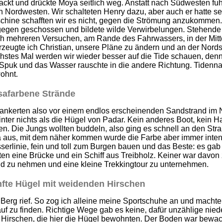
ckt und drückte Moya seitlich weg. Anstatt nach Südwesten fuh
 Nordwesten. Wir schalteten Henry dazu, aber auch er hatte se
chine schafften wir es nicht, gegen die Strömung anzukommen
egen geschossen und bildete wilde Verwirbelungen. Stehende Pe
h mehreren Versuchen, am Rande des Fahrwassers, in der Mitte
zeugte ich Christian, unsere Pläne zu ändern und an der Nords
stes Mal werden wir wieder besser auf die Tide schauen, denn
Spuk und das Wasser rauschte in die andere Richtung. Tidennav
ohnt.
afarbene Strände
ankerten also vor einem endlos erscheinenden Sandstrand im No
nter nichts als die Hügel von Padar. Kein anderes Boot, kein
en. Die Jungs wollten buddeln, also ging es schnell an den St
a aus, mit dem näher kommen wurde die Farbe aber immer intens
erlinie, fein und toll zum Burgen bauen und das Beste: es gab 
en eine Brücke und ein Schiff aus Treibholz. Keiner war davon
d zu nehmen und eine kleine Trekkingtour zu unternehmen.
fte Hügel mit weidenden Hirschen
 Berg rief. So zog ich alleine meine Sportschuhe an und mach
uf zu finden. Richtige Wege gab es keine, dafür unzählige ni
 Hirschen, die hier die Hügel bewohnten. Der Boden war bew