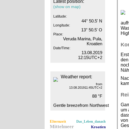
Latest position:
(show on map)
Latitude:
44° 50.5' N
aufh
Longitude:
Wass
13° 50.5' O
Hig
Place:
Veruda Marina, Pula,
Kroatien
Ko
Date/Time:
13.08.2019
Erst
12:15UTC+2
den
noc
Näh
Weather report:
Nac
kam 
from
13.08.201911:45UTC+2
Re
88 °F
Ganz
Gentle breezefrom Northwest
um a
dass
von 
Elternzeit
Das_Leben_danach
Gesc
Mittelmeer
Kroatien