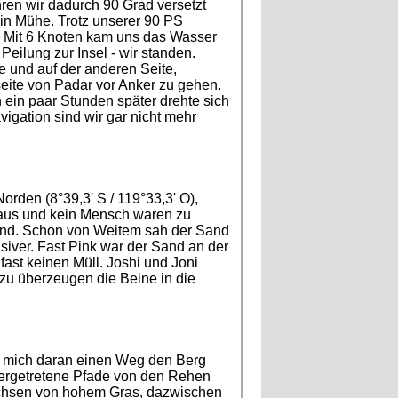
ren wir dadurch 90 Grad versetzt
in Mühe. Trotz unserer 90 PS
. Mit 6 Knoten kam uns das Wasser
ilung zur Insel - wir standen.
 und auf der anderen Seite,
eite von Padar vor Anker zu gehen.
 ein paar Stunden später drehte sich
igation sind wir gar nicht mehr
rden (8°39,3' S / 119°33,3' O),
 Haus und kein Mensch waren zu
rand. Schon von Weitem sah der Sand
iver. Fast Pink war der Sand an der
fast keinen Müll. Joshi und Joni
 zu überzeugen die Beine in die
te mich daran einen Weg den Berg
edergetretene Pfade von den Rehen
achsen von hohem Gras, dazwischen