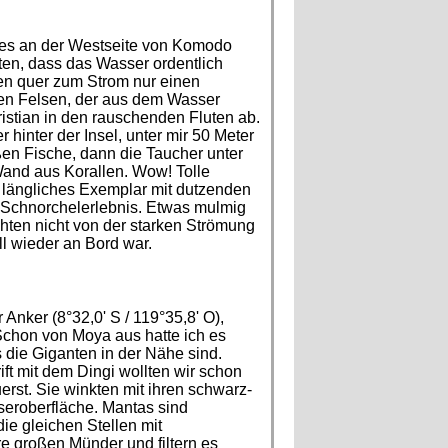
 es an der Westseite von Komodo
sten, dass das Wasser ordentlich
en quer zum Strom nur einen
en Felsen, der aus dem Wasser
istian in den rauschenden Fluten ab.
inter der Insel, unter mir 50 Meter
en Fische, dann die Taucher unter
Wand aus Korallen. Wow! Tolle
s, längliches Exemplar mit dutzenden
 Schnorchelerlebnis. Etwas mulmig
chten nicht von der starken Strömung
l wieder an Bord war.
Anker (8°32,0' S / 119°35,8' O),
Schon von Moya aus hatte ich es
 die Giganten in der Nähe sind.
ft mit dem Dingi wollten wir schon
erst. Sie winkten mit ihren schwarz-
eroberfläche. Mantas sind
ie gleichen Stellen mit
re großen Münder und filtern es