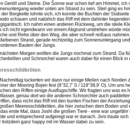
n Geröll und Steine. Die Sonne war schon tief am Himmel, ich
enuntergang wieder unten am Strand zu sein. Steil ging es hina
 der Bergkette lohnte sich, ich konnte die Buchten der Südseit
odo schauen und natürlich das Riff mit dem dahinter liegenden
 gigantisch. Ich nahm einen anderen Rückweg, um die steile Kl
s ich nicht irgendwann vor einem Abgrund umdrehen würde müss
sche und Rehe über den Weg, die aber schnell reißaus nahmen.
afarbenen Strand, gerade rechtzeitig zum Sonnenuntergang und
ordenen Bauten der Jungs.
ächsten Morgen wollten die Jungs nochmal zum Strand. Da führ
herbrillen und Schnorchel waren auch dabei für einen Blick in 
resschildkröten
achmittag tuckerten wir dann nur einige Meilen nach Norden zu
iner der Mooring Bojen fest (8°32,7' S / 119°38,9' O). Um uns 
chen den Riffen einige Ausflugschiffe. Wir fragten uns was es 
Wasser, genau dort wo die anderen Schnorchler auch paddelten.
iffen, dass nicht das Riff mit den bunten Fischen der Anziehun
 großen Meeresschildkröten, die hier zwischen dem Boden und 
das erste Mal, dass Joshi die großen Tiere - eine war ungefähr 
bte und entsprechend aufgeregt war er danach. Joni traute sich
 trotzdem ganz happy mit im Wasser dabei zu sein.