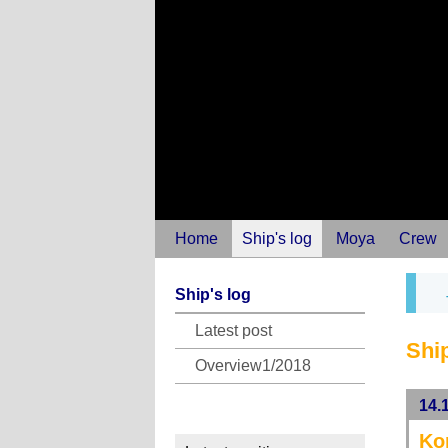
Home
Ship's log
Moya
Crew
Ship's log
Latest post
Ship
Overview1/2018
14.
Ko