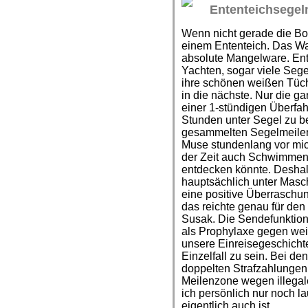
Ententeichsegeln
Wenn nicht gerade die Bor
einem Ententeich. Das Wass
absolute Mangelware. Ent
Yachten, sogar viele Sege
ihre schönen weißen Tüch
in die nächste. Nur die g
einer 1-stündigen Überfah
Stunden unter Segel zu 
gesammelten Segelmeilen
Muse stundenlang vor mi
der Zeit auch Schwimmen 
entdecken könnte. Deshal
hauptsächlich unter Masc
eine positive Überraschun
das reichte genau für den
Susak. Die Sendefunktion
als Prophylaxe gegen wei
unsere Einreisegeschichte
Einzelfall zu sein. Bei d
doppelten Strafzahlungen
Meilenzone wegen illegale
ich persönlich nur noch la
eigentlich auch ist.