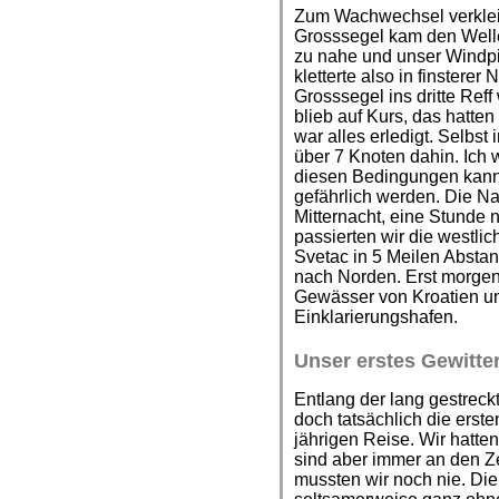
Zum Wachwechsel verklein
Grosssegel kam den Well
zu nahe und unser Windpi
kletterte also in finstere
Grosssegel ins dritte Re
blieb auf Kurs, das hatten
war alles erledigt. Selbst 
über 7 Knoten dahin. Ich w
diesen Bedingungen kann
gefährlich werden. Die Na
Mitternacht, eine Stunde 
passierten wir die westlic
Svetac in 5 Meilen Abstan
nach Norden. Erst morgens
Gewässer von Kroatien u
Einklarierungshafen.
Unser erstes Gewitte
Entlang der lang gestreck
doch tatsächlich die erste
jährigen Reise. Wir hatte
sind aber immer an den Z
mussten wir noch nie. Di