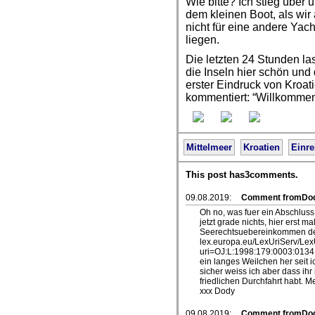
Wie bitte? Ich stieg über
dem kleinen Boot, als wir
nicht für eine andere Yach
liegen.
Die letzten 24 Stunden la
die Inseln hier schön und 
erster Eindruck von Kroati
kommentiert: “Willkommen
Mittelmeer
Kroatien
Einre
This post has3comments.
09.08.2019:
Comment fromDo
Oh no, was fuer ein Abschluss
jetzt grade nichts, hier erst 
Seerechtsuebereinkommen der 
lex.europa.eu/LexUriServ/Lex
uri=OJ:L:1998:179:0003:0134:D
ein langes Weilchen her seit
sicher weiss ich aber dass ih
friedlichen Durchfahrt habt. M
xxx Dody
09.08.2019:
Comment fromDo