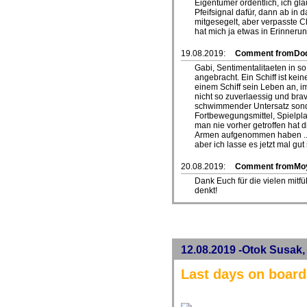
Eigentümer ordentlich, ich gl
Pfeifsignal dafür, dann ab in 
mitgesegelt, aber verpasste
hat mich ja etwas in Erinneru
19.08.2019:
Comment fromDo
Gabi, Sentimentalitaeten in so
angebracht. Ein Schiff ist kei
einem Schiff sein Leben an, i
nicht so zuverlaessig und brav
schwimmender Untersatz sond
Fortbewegungsmittel, Spielpl
man nie vorher getroffen hat d
Armen aufgenommen haben ... 
aber ich lasse es jetzt mal gu
20.08.2019:
Comment fromMo
Dank Euch für die vielen mitf
denkt!
12.08.2019 -Otok Susak,
Last days on board