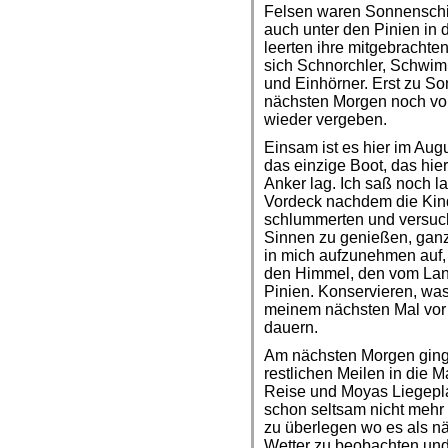
Felsen waren Sonnenschi
auch unter den Pinien in
leerten ihre mitgebracht
sich Schnorchler, Schwim
und Einhörner. Erst zu S
nächsten Morgen noch vor
wieder vergeben.
Einsam ist es hier im Aug
das einzige Boot, das hi
Anker lag. Ich saß noch 
Vordeck nachdem die Kind
schlummerten und versucht
Sinnen zu genießen, ganz
in mich aufzunehmen auf,
den Himmel, den vom La
Pinien. Konservieren, was 
meinem nächsten Mal vor 
dauern.
Am nächsten Morgen ginge
restlichen Meilen in die
Reise und Moyas Liegepla
schon seltsam nicht mehr
zu überlegen wo es als nä
Wetter zu beobachten und 