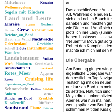
Mittelmeer
Kroatien
an.
Weltumsegelung
Das anschließende Anstoß
Segeln_mit_Kindern
Art. Während die neuen E
Land_und_Leute
sich ein Loch in Bauch fre
daneben und machten gut
Einreise
Sturm
Gewitter
wie Dieter und Adolf sich
Crew
Reparaturen
Italien
plötzlich ihre Lady (zumi
Defekte_an_Bord
haben. Loslassen ist schw
Nachtwache
Hart_am_Wind
“Neuen” für Moya gut sor
Griechenland
Geschichte
Robert den Kampf mit de
Instandhaltung
Schwell
Brücke
machte ich mich mit den K
Wandern
Landabenteuer
Vulkan
Die Übergabe
Werft
Mittelmeer,
Griechenland,
Berufsschifffahrt
Suezkanal
Am Sonntag gingen wir g
Rotes_Meer
eigentliche Übergabe wa
Ägypten
den restlichen Tag Naviga
Cruising_life
Ratten
Testschlag mit den neuen 
Reparaturen_an_Bord
nur kurz an Bord, um mei
Schnorcheln
Delfine
Sudan
zu setzten. Natürlich sind
Ankern
Wetter
Moya direkt, unkompliziert
Kinder_an_Bord
Krankheit
Aber es war nun mal hart. 
Korallenriff
Rifffische
wenig später von Bord ge
Sandstrand
Flaute
Eritrea
schlimmer! Mit den Kids 