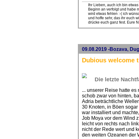
Ihr Lieben, auch ich bin etwa
Beginn an verfolgt und habe m
wird etwas fehlen :-( ich wün
und hoffe sehr, das ihr euch w
drücke euch ganz fest. Eure N
09.08.2019 -Bozava, Dug
Dubious welcome t
Die letzte Nachtfa
... unserer Reise hatte es
schob zwar von hinten, bau
Adria beträchtliche Welle
30 Knoten, in Böen sogar
war installiert und macht
Job Moya vor dem Wind zu
leicht von rechts nach li
nicht der Rede wert und k
den weiten Ozeanen der W