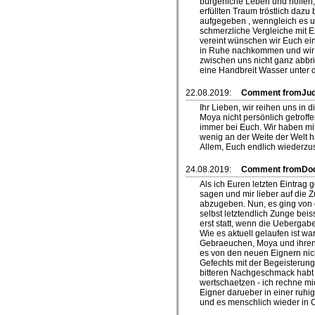
bürgerliche Leben und hoffen
erfüllten Traum tröstlich dazu
aufgegeben , wenngleich es un
schmerzliche Vergleiche mit 
vereint wünschen wir Euch ei
in Ruhe nachkommen und wir 
zwischen uns nicht ganz abbr
eine Handbreit Wasser unter d
22.08.2019:
Comment fromJud
Ihr Lieben, wir reihen uns in 
Moya nicht persönlich getrof
immer bei Euch. Wir haben mit
wenig an der Weite der Welt ha
Allem, Euch endlich wiederzu
24.08.2019:
Comment fromDo
Als ich Euren letzten Eintrag 
sagen und mir lieber auf die
abzugeben. Nun, es ging von
selbst letztendlich Zunge beis
erst statt, wenn die Uebergabe
Wie es aktuell gelaufen ist w
Gebraeuchen, Moya und ihren 
es von den neuen Eignern nic
Gefechts mit der Begeisterung
bitteren Nachgeschmack habt i
wertschaetzen - ich rechne m
Eigner darueber in einer ruh
und es menschlich wieder in 