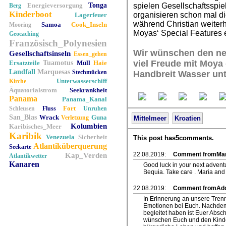
Energieversorgung
Tonga
spielen Gesellschaftsspiel
Berg
Kinderboot
organisieren schon mal d
Lagerfeuer
während Christian weiterhi
Samoa
Cook_Inseln
Mooring
Moyas‘ Special Features 
Geocaching
Französisch_Polynesien
Wir wünschen den neu
Gesellschaftsinseln
Essen_gehen
viel Freude mit Moya
Ersatzteile
Tuamotus
Müll
Haie
Landfall
Marquesas
Stechmücken
Handbreit Wasser unt
Unterwasserschiff
Kirche
Äquatorialstrom
Seekrankheit
Panama
Panama_Kanal
Fort
Schleusen
Fluss
Unruhen
San_Blas
Wrack
Guna
Verletzung
Mittelmeer
Kroatien
Kolumbien
Karibisches_Meer
Karibik
Venezuela
Sicherheit
This post has5comments.
Atlantiküberquerung
Seekarte
22.08.2019:
Comment fromMari
Kap_Verden
Atlantikwetter
Kanaren
Good luck in your next adventu
Bequia. Take care . Maria and
22.08.2019:
Comment fromAdol
In Erinnerung an unsere Tren
Emotionen bei Euch. Nachdem
begleitet haben ist Euer Absch
wünschen Euch und den Kinde