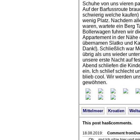
Schuhe von uns vieren pa
Auf der Barfussroute brau
schwierig welche kaufen)
wenig Platz. Nachdem all
waren, wartete ein Berg 
Bollerwagen fuhren wir die
Appartement in der Nähe d
übernamen Slatko und Kat
Dank!). Schließlich war M
übrig als uns wieder unte
unsere erste Nacht auf f
Abend schliefen die Kinde
ein. Ich schlief schlecht 
blieb cool. Wir werden u
gewöhnen.
Mittelmeer
Kroatien
Welt
This post has6comments.
18.08.2019:
Comment fromDo
Oh ... my! Ich sitze hier und m