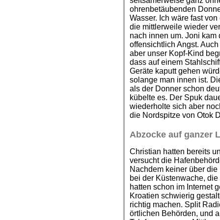
seltsamerweise ganz ohne 
ohrenbetäubenden Donner 
Wasser. Ich wäre fast von 
die mittlerweile wieder v
nach innen um. Joni kam di
offensichtlich Angst. Auc
aber unser Kopf-Kind beg
dass auf einem Stahlschiff
Geräte kaputt gehen würde
solange man innen ist. Di
als der Donner schon deut
kübelte es. Der Spuk daue
wiederholte sich aber noc
die Nordspitze von Otok D
Abzocke auf ganzer L
Christian hatten bereits 
versucht die Hafenbehörd
Nachdem keiner über die 
bei der Küstenwache, die 
hatten schon im Internet g
Kroatien schwierig gestal
richtig machen. Split Rad
örtlichen Behörden, und a