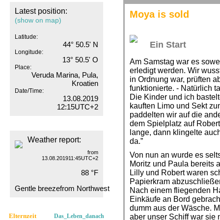
Latest position:
Moya is sold
(show on map)
Latitude:
Ein Start
44° 50.5' N
Longitude:
13° 50.5' O
Am Samstag war es soweit.
Place:
erledigt werden. Wir wuss
Veruda Marina, Pula,
in Ordnung war, prüften a
Kroatien
funktionierte. - Natürlich 
Date/Time:
Die Kinder und ich bastel
13.08.2019
kauften Limo und Sekt z
12:15UTC+2
paddelten wir auf die and
dem Spielplatz auf Robert
lange, dann klingelte auc
Weather report:
da.”
from
Von nun an wurde es selts
13.08.201911:45UTC+2
Moritz und Paula bereits 
88 °F
Lilly und Robert waren s
Papierkram abzuschließen
Gentle breezefrom Northwest
Nach einem fliegenden Ha
Einkäufe an Bord gebrach
dumm aus der Wäsche. Mo
Elternzeit
Das_Leben_danach
aber unser Schiff war sie 