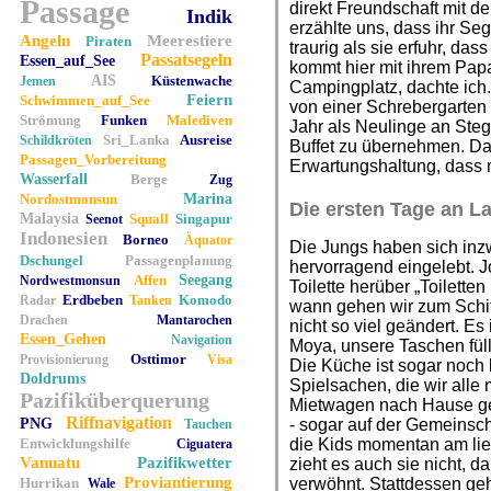
Passage
direkt Freundschaft mit de
Indik
erzählte uns, dass ihr Se
Angeln
Meerestiere
Piraten
traurig als sie erfuhr, da
Passatsegeln
Essen_auf_See
kommt hier mit ihrem Papa
AIS
Küstenwache
Jemen
Campingplatz, dachte ich.
Feiern
Schwimmen_auf_See
von einer Schrebergarten
Strömung
Funken
Malediven
Jahr als Neulinge an Steg
Sri_Lanka
Ausreise
Schildkröten
Buffet zu übernehmen. Da 
Passagen_Vorbereitung
Erwartungshaltung, dass 
Wasserfall
Berge
Zug
Nordostmonsun
Marina
Die ersten Tage an L
Malaysia
Squall
Singapur
Seenot
Indonesien
Borneo
Äquator
Die Jungs haben sich inz
Dschungel
Passagenplanung
hervorragend eingelebt. J
Affen
Seegang
Nordwestmonsun
Toilette herüber „Toilette
Erdbeben
Komodo
Radar
Tanken
wann gehen wir zum Schiff
Drachen
Mantarochen
nicht so viel geändert. Es
Essen_Gehen
Navigation
Moya, unsere Taschen fül
Osttimor
Provisionierung
Visa
Die Küche ist sogar noch 
Doldrums
Spielsachen, die wir alle
Pazifiküberquerung
Mietwagen nach Hause gehe
Riffnavigation
PNG
- sogar auf der Gemeinsch
Tauchen
Entwicklungshilfe
die Kids momentan am lieb
Ciguatera
Vanuatu
Pazifikwetter
zieht es auch sie nicht, 
Proviantierung
Hurrikan
verwöhnt. Stattdessen geh
Wale