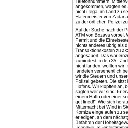
Telefonnummern. Mittlerw
angekommen, wagten es ab
nicht illegal im Land zu se
Hafenmeister von Zadar a
zu der örtlichen Polizei zu
Auf der Suche nach der P
ATM von Bozava vorbei. W
Permit und die Einreisest
nichts anderes übrig als
Transaktionskosten zu ak
angesäuert. Das war einzi
zumindest in den 35 Lände
nicht fanden, wollten wir
landeten versehentlich be
wir die Steuern und unser
Polizei gebeten. Die sitzt
Hafens. Wir klopften an,
sagten wer wir sind. Er e
einem Hallo oder einer so
get fined!”. Wie sich hera
Mitternacht bei Wind in S
Komiza eingelaufen zu se
erledigen, an dem nächs
Befahren der Hoheitsgewäs
irgendwo im Hinterzimmerc