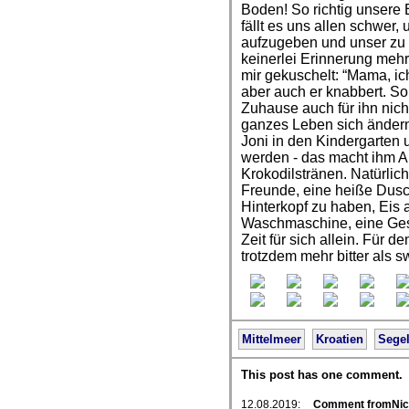
Boden! So richtig unsere 
fällt es uns allen schwe
aufzugeben und unser zu
keinerlei Erinnerung meh
mir gekuschelt: “Mama, ich 
aber auch er knabbert. So 
Zuhause auch für ihn nich
ganzes Leben sich ändern 
Joni in den Kindergarten
werden - das macht ihm A
Krokodilstränen. Natürlich
Freunde, eine heiße Dus
Hinterkopf zu haben, Eis a
Waschmaschine, eine Ges
Zeit für sich allein. Für 
trotzdem mehr bitter als s
Mittelmeer
Kroatien
Sege
This post has one comment.
12.08.2019:
Comment fromNic