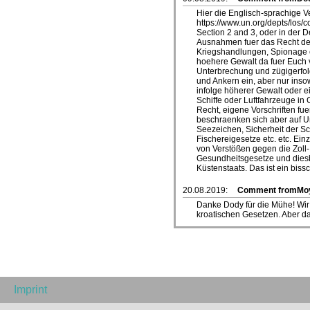
Hier die Englisch-sprachige V
https://www.un.org/depts/los/
Section 2 and 3, oder in der 
Ausnahmen fuer das Recht der 
Kriegshandlungen, Spionage etc
hoehere Gewalt da fuer Euch 
Unterbrechung und zügigerfolg
und Ankern ein, aber nur insow
infolge höherer Gewalt oder ei
Schiffe oder Luftfahrzeuge in 
Recht, eigene Vorschriften fu
beschraenken sich aber auf Um
Seezeichen, Sicherheit der Sc
Fischereigesetze etc. etc. Einz
von Verstößen gegen die Zoll-
Gesundheitsgesetze und diesb
Küstenstaats. Das ist ein biss
20.08.2019:
Comment fromMo
Danke Dody für die Mühe! Wir
kroatischen Gesetzen. Aber da
Imprint