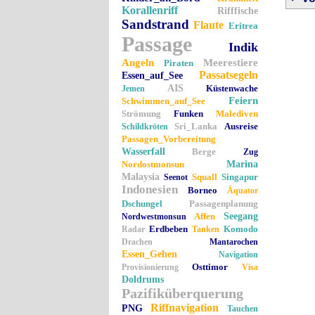
Korallenriff
Rifffische
Sandstrand
Flaute
Eritrea
Passage
Indik
Angeln
Meerestiere
Piraten
Passatsegeln
Essen_auf_See
AIS
Küstenwache
Jemen
Feiern
Schwimmen_auf_See
Strömung
Funken
Malediven
Sri_Lanka
Ausreise
Schildkröten
Passagen_Vorbereitung
Wasserfall
Berge
Zug
Nordostmonsun
Marina
Malaysia
Squall
Singapur
Seenot
Indonesien
Borneo
Äquator
Dschungel
Passagenplanung
Affen
Seegang
Nordwestmonsun
Erdbeben
Komodo
Radar
Tanken
Drachen
Mantarochen
Essen_Gehen
Navigation
Osttimor
Provisionierung
Visa
Doldrums
Pazifiküberquerung
Riffnavigation
PNG
Tauchen