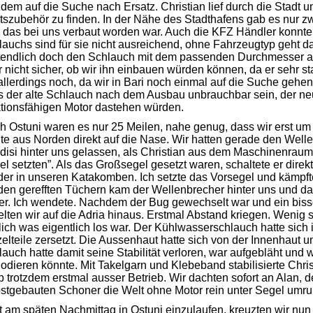
zdem auf die Suche nach Ersatz. Christian lief durch die Stadt 
szubehör zu finden. In der Nähe des Stadthafens gab es nur zwe
, das bei uns verbaut worden war. Auch die KFZ Händler konnte
auchs sind für sie nicht ausreichend, ohne Fahrzeugtyp geht da 
ztendlich doch den Schlauch mit dem passenden Durchmesser a
 nicht sicher, ob wir ihn einbauen würden können, da er sehr 
allerdings noch, da wir in Bari noch einmal auf die Suche gehen
s der alte Schlauch nach dem Ausbau unbrauchbar sein, der ne
ktionsfähigen Motor dastehen würden.
 Ostuni waren es nur 25 Meilen, nahe genug, dass wir erst um d
te aus Norden direkt auf die Nase. Wir hatten gerade den Wel
ndisi hinter uns gelassen, als Christian aus dem Maschinenrau
l setzten”. Als das Großsegel gesetzt waren, schaltete er dir
der in unseren Katakomben. Ich setzte das Vorsegel und kämpft
den gerefften Tüchern kam der Wellenbrecher hinter uns und da
er. Ich wendete. Nachdem der Bug gewechselt war und ein biss
lten wir auf die Adria hinaus. Erstmal Abstand kriegen. Wenig s
ich was eigentlich los war. Der Kühlwasserschlauch hatte sich i
elteile zersetzt. Die Aussenhaut hatte sich von der Innenhaut un
auch hatte damit seine Stabilität verloren, war aufgebläht und 
odieren könnte. Mit Takelgarn und Klebeband stabilisierte Chr
b trotzdem erstmal ausser Betrieb. Wir dachten sofort an Alan,
bstgebauten Schoner die Welt ohne Motor rein unter Segel umru
tt am späten Nachmittag in Ostuni einzulaufen, kreuzten wir n