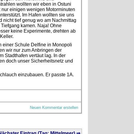
trahlen wollten wir eben in Ostuni
Mit nur einigen wenigen Motorminuten
terstützt. Im Hafen wollten sie uns
d nicht tief genug wo am Nachmittag
m Tiefgang kamen. Naja! Ohne
esser keine Experimente, drehten ab
Keller.
 einer Schule Delfine in Monopoli
ten wir nur zum Anbringen der
m Stadthafen vertäut lag. In der
eben doch unser Sicherheitsnetz und
schlauch einzubauen. Er passte 1A.
Neuen Kommentar erstellen
Nächster Eintrag (Tag: Mittelmeer) ⇒