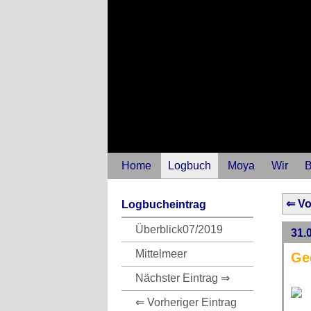
Home
Logbuch
Moya
Wir
B
⇐ Vo
Logbucheintrag
Überblick07/2019
31.0
Mittelmeer
Ge
Nächster Eintrag ⇒
⇐ Vorheriger Eintrag