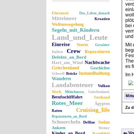
verd
einl
Elternzeit
Das_Leben_danach
woll
Mittelmeer
Kroatien
plö
Weltumsegelung
bei
Segeln_mit_Kindern
vern
Land_und_Leute
und 
Einreise
Mit
Sturm
Gewitter
Crew
begr
Reparaturen
Italien
Fest
Defekte_an_Bord
Theo
Nachtwache
Hart_am_Wind
es f
Griechenland
Geschichte
Instandhaltung
Schwell
Brücke
Im 
Wandern
Landabenteuer
Vulkan
Werft
Mittelmeer,
Griechenland,
Mitt
Berufsschifffahrt
Suezkanal
Rotes_Meer
Ägypten
Zu d
Cruising_life
Ratten
Reparaturen_an_Bord
Schnorcheln
Delfine
Sudan
Ankern
Wetter
Kinder_an_Bord
⇐ Vo
Krankheit