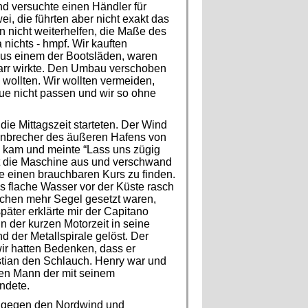
und versuchte einen Händler für
i, die führten aber nicht exakt das
n nicht weiterhelfen, die Maße des
nichts - hmpf. Wir kauften
us einem der Bootsläden, waren
starr wirkte. Den Umbau verschoben
 wollten. Wir wollten vermeiden,
ue nicht passen und wir so ohne
ie Mittagszeit starteten. Der Wind
lenbrecher des äußeren Hafens von
m kam und meinte “Lass uns zügig
ekt die Maschine aus und verschwand
e einen brauchbaren Kurs zu finden.
s flache Wasser vor der Küste rasch
chen mehr Segel gesetzt waren,
päter erklärte mir der Capitano
n der kurzen Motorzeit in seine
d der Metallspirale gelöst. Der
wir hatten Bedenken, dass er
istian den Schlauch. Henry war und
 den Mann der mit seinem
ndete.
un gegen den Nordwind und