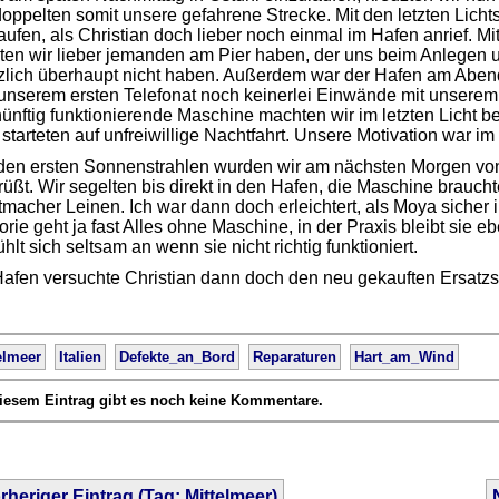
oppelten somit unsere gefahrene Strecke. Mit den letzten Lichts
aufen, als Christian doch lieber noch einmal im Hafen anrief. 
ten wir lieber jemanden am Pier haben, der uns beim Anlegen un
tzlich überhaupt nicht haben. Außerdem war der Hafen am Aben
 unserem ersten Telefonat noch keinerlei Einwände mit unsere
ünftig funktionierende Maschine machten wir im letzten Licht b
starteten auf unfreiwillige Nachtfahrt. Unsere Motivation war im 
 den ersten Sonnenstrahlen wurden wir am nächsten Morgen von
üßt. Wir segelten bis direkt in den Hafen, die Maschine brauch
macher Leinen. Ich war dann doch erleichtert, als Moya sicher i
rie geht ja fast Alles ohne Maschine, in der Praxis bleibt sie 
ühlt sich seltsam an wenn sie nicht richtig funktioniert.
Hafen versuchte Christian dann doch den neu gekauften Ersatz
elmeer
Italien
Defekte_an_Bord
Reparaturen
Hart_am_Wind
iesem Eintrag gibt es noch keine Kommentare.
rheriger Eintrag (Tag: Mittelmeer)