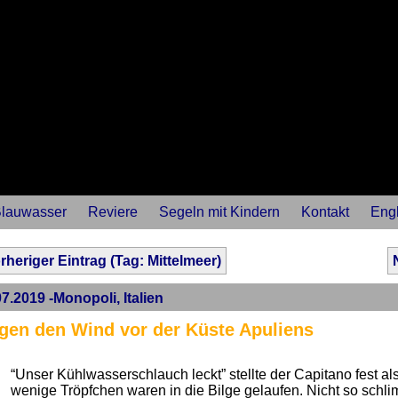
lauwasser
Reviere
Segeln mit Kindern
Kontakt
Engl
rheriger Eintrag (Tag: Mittelmeer)
7.2019 -Monopoli, Italien
gen den Wind vor der Küste Apuliens
“Unser Kühlwasserschlauch leckt” stellte der Capitano fest als 
wenige Tröpfchen waren in die Bilge gelaufen. Nicht so schlim