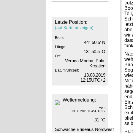
trot
Boot
Teil
Schl
Letzte Position:
let
(auf Karte anzeigen)
aber
wir 
Breite:
das
44° 50.5' N
fun
Länge:
13° 50.5' O
Nach
Ort:
weh
Veruda Marina, Pula,
Bri
Kroatien
Sege
Datum/Uhrzeit:
13.08.2019
wie
12:15UTC+2
Mit 
näh
sege
endl
Wettermeldung:
Einz
Schl
vom
13.08.201911:45UTC+2
expl
blie
31 °C
sel
Schwache Briseaus Nordwest
Sta