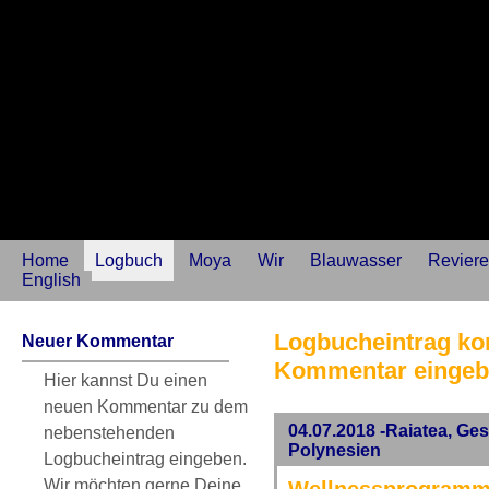
Home
Logbuch
Moya
Wir
Blauwasser
Reviere
English
Logbucheintrag kom
Neuer Kommentar
Kommentar einge
Hier kannst Du einen
neuen Kommentar zu dem
04.07.2018 -Raiatea, Ges
nebenstehenden
Polynesien
Logbucheintrag eingeben.
Wir möchten gerne Deine