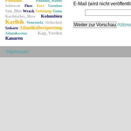
Panama
Panama_Kanal
E-Mail (wird nicht veröffentli
Fort
Schleusen
Fluss
Unruhen
San_Blas
Wrack
Guna
Verletzung
Kolumbien
Karibisches_Meer
Karibik
Venezuela
Sicherheit
Abbre
Atlantiküberquerung
Seekarte
Kap_Verden
Atlantikwetter
Kanaren
Impressum