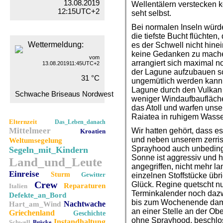
13.08.2019
Wellentälern verstecken k
12:15UTC+2
seht selbst.
Bei normalen Inseln würd
die tiefste Bucht flüchten
Wettermeldung:
es der Schwell nicht hine
keine Gedanken zu mache
vom
arrangiert sich maximal n
13.08.201911:45UTC+2
der Lagune aufzubauen sc
31 °C
ungemütlich werden kann, 
Lagune durch den Vulkan i
Schwache Briseaus Nordwest
weniger Windaufbaufläche 
das Atoll und warfen unse
Raiatea in ruhigem Wasser 
Elternzeit
Das_Leben_danach
Mittelmeer
Wir hatten gehört, dass e
Kroatien
und neben unserem zerriss
Weltumsegelung
Sprayhood auch unbedingt
Segeln_mit_Kindern
Sonne ist aggressiv und h
Land_und_Leute
angegriffen, nicht mehr l
Einreise
Sturm
Gewitter
einzelnen Stoffstücke übri
Crew
Glück. Regine quetscht n
Reparaturen
Italien
Terminkalender noch dazwi
Defekte_an_Bord
bis zum Wochenende damit
Nachtwache
Hart_am_Wind
an einer Stelle an der Ob
Griechenland
Geschichte
ohne Sprayhood, beschlos
Instandhaltung
Schwell
Brücke