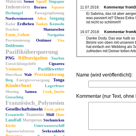
Malaysia
Squall
Singapur
Seenot
Indonesien
Borneo
Äquator
11.07.2018:
Kommentar from
Dschungel
Passagenplanung
Ei Sabrina, das ist aber aerg
was passiert ist? Etwas Extra-S
Affen
Seegang
Nordwestmonsun
ist nicht so schlimm!!!
Erdbeben
Komodo
Radar
Tanken
Drachen
Mantarochen
16.07.2018:
Kommentar from
Essen_Gehen
Navigation
Danke Dody. Das war halb so s
Osttimor
Provisionierung
Visa
Binimi von oben mit unserem
Doldrums
hat einfach ein Webbing als S
Pazifiküberquerung
zufrieden mit Deiner tollen Arbe
Riffnavigation
PNG
Tauchen
Entwicklungshilfe
Ciguatera
Vanuatu
Pazifikwetter
Proviantierung
Hurrikan
Name (wird veröffentlicht):
Wale
Energieversorgung
Tonga
Berg
Kinderboot
Lagerfeuer
Samoa
Cook_Inseln
Mooring
Kommentar (nur Text, ohne
Geocaching
Französisch_Polynesien
Gesellschaftsinseln
Essen_gehen
Ersatzteile
Tuamotus
Müll
Haie
Landfall
Marquesas
Stechmücken
Unterwasserschiff
Kirche
Äquatorialstrom
Seekrankheit