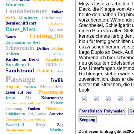
Moyas Liste zu arbeiten. 
Wandern
Deck, die Klappe vom Ank
Landabenteuer
Vulkan
heute den halben Tag hine
Werft
Mittelmeer,
Griechenland,
vorzubereiten. Währendde
Berufsschifffahrt
Suezkanal
Stechbeitel, Schleifgerät
Rotes_Meer
Ägypten
einen Plan von allen Stel
Cruising_life
kennzeichnete farbig den 
Ratten
blau für fertig geschliffen 
Reparaturen_an_Bord
dazwischen herum, verste
Schnorcheln
Delfine
Sudan
Lego Duplo an Deck. Au
Ankern
Wetter
Während ich hier schreibe
Kinder_an_Bord
Krankheit
neu gekauften Edelstahlse
Korallenriff
Rifffische
Das Unterfangen sieht mo
Sandstrand
Flaute
Eritrea
Richtungen stehen widersp
Passage
zuversichtlich, dass er d
Indik
weiter mit Streichen, die
Angeln
Meerestiere
Piraten
Look.
Passatsegeln
Essen_auf_See
AIS
Küstenwache
Jemen
Feiern
Schwimmen_auf_See
Strömung
Funken
Malediven
Französisch_Polynesien
Ge
Sri_Lanka
Ausreise
Schildkröten
Passagen_Vorbereitung
Seegang
Wasserfall
Berge
Zug
Nordostmonsun
Marina
Zu diesem Eintrag gibt es2K