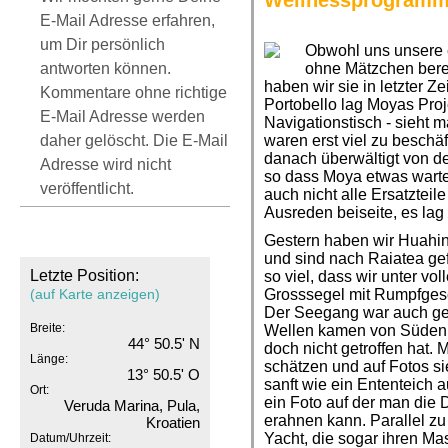
Wellnessprogramm
E-Mail Adresse erfahren,
um Dir persönlich
Obwohl uns unsere e
antworten können.
ohne Mätzchen berei
haben wir sie in letzter Ze
Kommentare ohne richtige
Portobello lag Moyas Proje
E-Mail Adresse werden
Navigationstisch - sieht 
daher gelöscht. Die E-Mail
waren erst viel zu beschäf
danach überwältigt von de
Adresse wird nicht
so dass Moya etwas warte
veröffentlicht.
auch nicht alle Ersatzteile
Ausreden beiseite, es lag
Gestern haben wir Huahi
und sind nach Raiatea gef
Letzte Position:
so viel, dass wir unter vol
(auf Karte anzeigen)
Grosssegel mit Rumpfgesc
Der Seegang war auch ges
Breite:
Wellen kamen von Süden a
44° 50.5' N
doch nicht getroffen hat.
Länge:
schätzen und auf Fotos s
13° 50.5' O
sanft wie ein Ententeich 
Ort:
ein Foto auf der man die
Veruda Marina, Pula,
erahnen kann. Parallel z
Kroatien
Yacht, die sogar ihren Ma
Datum/Uhrzeit: