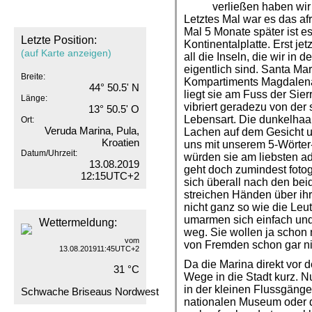
verließen haben wir
Letztes Mal war es das af
Mal 5 Monate später ist e
Letzte Position:
Kontinentalplatte. Erst jet
(auf Karte anzeigen)
all die Inseln, die wir in
eigentlich sind. Santa Mar
Breite:
Kompartiments Magdalena
44° 50.5' N
liegt sie am Fuss der Sie
Länge:
vibriert geradezu von der
13° 50.5' O
Lebensart. Die dunkelhaa
Ort:
Veruda Marina, Pula,
Lachen auf dem Gesicht 
Kroatien
uns mit unserem 5-Wörte
Datum/Uhrzeit:
würden sie am liebsten a
13.08.2019
geht doch zumindest fotog
12:15UTC+2
sich überall nach den be
streichen Händen über ihr
nicht ganz so wie die Leu
umarmen sich einfach und
Wettermeldung:
weg. Sie wollen ja schon 
vom
von Fremden schon gar ni
13.08.201911:45UTC+2
Da die Marina direkt vor 
31 °C
Wege in die Stadt kurz. N
in der kleinen Flussgänge
Schwache Briseaus Nordwest
nationalen Museum oder 