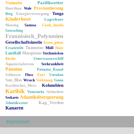
Vanuatu
Pazifikwetter
Proviantierung
Hurrikan
Wale
Energieversorgung
Tonga
Berg
Kinderboot
Lagerfeuer
Samoa
Cook_Inseln
Mooring
Geocaching
Französisch_Polynesien
Gesellschaftsinseln
Essen_gehen
Ersatzteile
Tuamotus
Müll
Haie
Landfall
Marquesas
Stechmücken
Unterwasserschiff
Kirche
Äquatorialstrom
Seekrankheit
Panama
Panama_Kanal
Fort
Schleusen
Fluss
Unruhen
San_Blas
Wrack
Guna
Verletzung
Kolumbien
Karibisches_Meer
Karibik
Venezuela
Sicherheit
Atlantiküberquerung
Seekarte
Kap_Verden
Atlantikwetter
Kanaren
Impressum