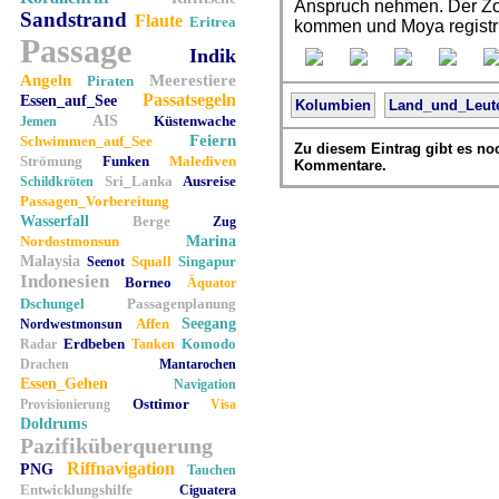
Anspruch nehmen. Der Zol
Sandstrand
Flaute
Eritrea
kommen und Moya registr
Passage
Indik
Angeln
Meerestiere
Piraten
Passatsegeln
Essen_auf_See
Kolumbien
Land_und_Leut
AIS
Küstenwache
Jemen
Feiern
Schwimmen_auf_See
Zu diesem Eintrag gibt es no
Strömung
Funken
Malediven
Kommentare.
Sri_Lanka
Ausreise
Schildkröten
Passagen_Vorbereitung
Wasserfall
Berge
Zug
Nordostmonsun
Marina
Malaysia
Squall
Singapur
Seenot
Indonesien
Borneo
Äquator
Dschungel
Passagenplanung
Affen
Seegang
Nordwestmonsun
Erdbeben
Komodo
Radar
Tanken
Drachen
Mantarochen
Essen_Gehen
Navigation
Osttimor
Provisionierung
Visa
Doldrums
Pazifiküberquerung
Riffnavigation
PNG
Tauchen
Entwicklungshilfe
Ciguatera