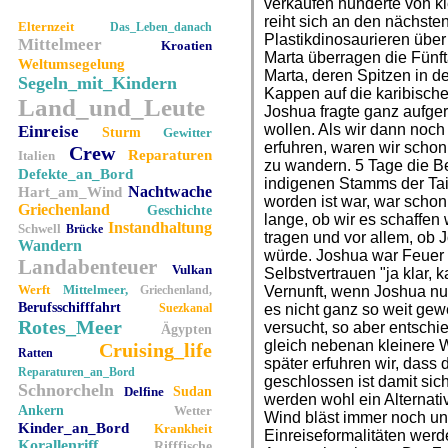
verkaufen hunderte von k
reiht sich an den nächsten
Elternzeit
Das_Leben_danach
Plastikdinosaurieren übe
Mittelmeer
Kroatien
Marta überragen die Fünf
Weltumsegelung
Marta, deren Spitzen in d
Segeln_mit_Kindern
Kappen auf die karibisch
Land_und_Leute
Joshua fragte ganz aufge
wollen. Als wir dann noc
Einreise
Sturm
Gewitter
erfuhren, waren wir schon
Crew
Reparaturen
Italien
zu wandern. 5 Tage die Be
Defekte_an_Bord
indigenen Stamms der Tai
Nachtwache
Hart_am_Wind
worden ist war, war schon
Griechenland
Geschichte
lange, ob wir es schaffe
Instandhaltung
Schwell
Brücke
tragen und vor allem, ob
Wandern
würde. Joshua war Feuer 
Landabenteuer
Vulkan
Selbstvertrauen "ja klar, 
Werft
Mittelmeer,
Griechenland,
Vernunft, wenn Joshua nu
Berufsschifffahrt
Suezkanal
es nicht ganz so weit gew
Rotes_Meer
versucht, so aber entschi
Ägypten
gleich nebenan kleinere
Cruising_life
Ratten
später erfuhren wir, dass
Reparaturen_an_Bord
geschlossen ist damit sic
Schnorcheln
Delfine
Sudan
werden wohl ein Alternat
Ankern
Wetter
Wind bläst immer noch u
Kinder_an_Bord
Krankheit
Einreiseformalitäten werd
Korallenriff
Rifffische