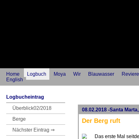
Home
Logbuch
Moya
Wir
Blauwasser
Reviere
English
Logbucheintrag
Überblick02/2018
08.02.2018 -Santa Marta
Berge
Der Berg ruft
Nächster Eintrag ⇒
Das erste Mal seit