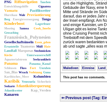
Riffnavigation
PNG
Tauchen
uns die Highlights. Strän
Entwicklungshilfe
Ciguatera
Gebäude der Navy, eine ha
Vanuatu
Pazifikwetter
Mitte und Strände im Süde
Proviantierung
Hurrikan
Wale
darauf, das er jedes Jahr 
Energieversorgung
Tonga
Berg
der Insel empfängt. Am Na
Kinderboot
Lagerfeuer
und einige Kanister, um D
Samoa
Cook_Inseln
Mooring
Uligan gibt es keine Tank
Geocaching
ohne Cruising Permit nich
Französisch_Polynesien
Treibstoff mit dem Speedb
zurück waren bedankten w
Gesellschaftsinseln
Essen_gehen
ab und sagte „alles was m
Ersatzteile
Tuamotus
Müll
Haie
Landfall
Marquesas
Stechmücken
Unterwasserschiff
Kirche
Äquatorialstrom
Seekrankheit
Panama
Panama_Kanal
Fort
Malediven
Einreise
Land_
Schleusen
Fluss
Unruhen
San_Blas
Wrack
Guna
Verletzung
Kolumbien
Karibisches_Meer
This post has no comments.
Karibik
Venezuela
Sicherheit
Atlantiküberquerung
Seekarte
Kap_Verden
Atlantikwetter
Kanaren
⇐ Previous post (Tag: Ein