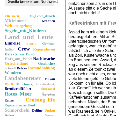
Gentle breezefrom Northwest
einfacher sein als in der 
Aussage trifft die Sache n
noch nicht erlebt!
Elternzeit
Das_Leben_danach
Mittelmeer
Kroatien
Kaffeetrinken mit Fr
Weltumsegelung
Segeln_mit_Kindern
Assad kam mit einem klei
Land_und_Leute
herausgefahren. Mit an Bo
unterschiedlichen Unifor
Einreise
Sturm
Gewitter
gelangten, war ich gebühr
Crew
Reparaturen
Italien
tatsächlich alle ihre Schu
Defekte_an_Bord
als Zoll, Küstenwache un
Nachtwache
Hart_am_Wind
im Boot bequem. Assad, d
Griechenland
Geschichte
zog aus seinem Rucksack
Instandhaltung
Schwell
Brücke
ab diesem Zeitpunkt zwe
Wandern
war noch nicht alles, er h
Landabenteuer
viele kleine gefüllte Geb
Vulkan
Kokosmilch für alle. Ob i
Werft
Mittelmeer,
Griechenland,
klar. Gerne!“ Ich war so ü
Berufsschifffahrt
Suezkanal
was ich sagen sollte. Die 
Rotes_Meer
Ägypten
Kaffeekränzchen zusamme
Cruising_life
Ratten
nebenbei. Niyah, der Einre
Reparaturen_an_Bord
grinsendem Gesicht sein 
Schnorcheln
Delfine
Sudan
war Rasheed, sein Onkel, 
Ankern
Wetter
Gladbach lebt. Als der P