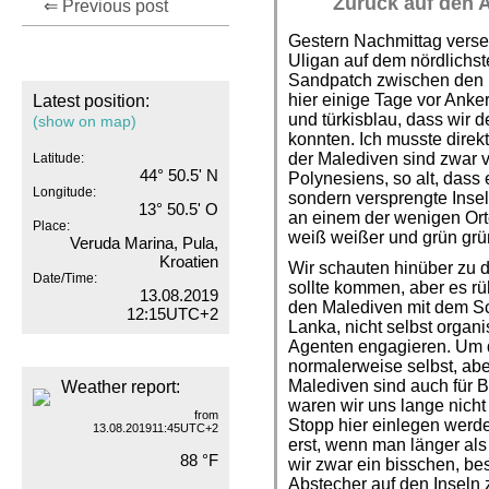
Zurück auf den A
⇐ Previous post
Gestern Nachmittag versen
Uligan auf dem nördlichste
Sandpatch zwischen den Ko
hier einige Tage vor Anke
Latest position:
und türkisblau, dass wir
(show on map)
konnten. Ich musste direk
der Malediven sind zwar vi
Latitude:
44° 50.5' N
Polynesiens, so alt, dass
Longitude:
sondern versprengte Insel
13° 50.5' O
an einem der wenigen Orte
Place:
weiß weißer und grün grün
Veruda Marina, Pula,
Kroatien
Wir schauten hinüber zu 
Date/Time:
sollte kommen, aber es rüh
13.08.2019
den Malediven mit dem Sch
12:15UTC+2
Lanka, nicht selbst organ
Agenten engagieren. Um d
normalerweise selbst, abe
Malediven sind auch für Bo
Weather report:
waren wir uns lange nicht 
from
Stopp hier einlegen werden
13.08.201911:45UTC+2
erst, wenn man länger als
88 °F
wir zwar ein bisschen, be
Abstecher auf den Inseln 