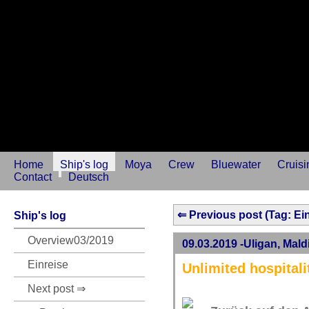
Home
Ship's log
Moya
Crew
Bluewater
Cruisi
Contact
Deutsch
⇐ Previous post (Tag: Ein
Ship's log
Overview03/2019
09.03.2019 -Uligan, Mald
Einreise
Unlimited hospitali
Next post ⇒