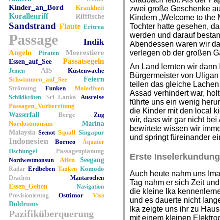
Kinder_an_Bord
Krankheit
zwei große Geschenke au
Korallenriff
Rifffische
Kindern „Welcome to the M
Sandstrand
Flaute
Tochter hatte gesehen, d
Eritrea
werden und darauf besta
Passage
Indik
Abendessen waren wir da
Angeln
Meerestiere
verlegen ob der großen G
Piraten
Passatsegeln
Essen_auf_See
An Land lernten wir dann 
AIS
Küstenwache
Jemen
Bürgermeister von Uligan
Feiern
Schwimmen_auf_See
teilen das gleiche Lache
Strömung
Funken
Malediven
Assad verhindert war, ho
Sri_Lanka
Ausreise
Schildkröten
führte uns ein wenig her
Passagen_Vorbereitung
die Kinder mit den local k
Wasserfall
Berge
Zug
wir, dass wir gar nicht b
Nordostmonsun
Marina
bewirtete wissen wir imme
Malaysia
Squall
Singapur
Seenot
und springt füreinander ei
Indonesien
Borneo
Äquator
Dschungel
Passagenplanung
Erste Inselerkundung
Affen
Seegang
Nordwestmonsun
Erdbeben
Komodo
Radar
Tanken
Auch heute nahm uns Imaa
Drachen
Mantarochen
Tag nahm er sich Zeit und 
Essen_Gehen
Navigation
die kleine Ika kennenlern
Osttimor
Provisionierung
Visa
und es dauerte nicht lang
Doldrums
Ika zeigte uns ihr zu Ha
Pazifiküberquerung
mit einem kleinen Elektrod