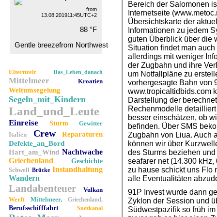
Bereich der Salomonen is
from
Internetseite (www.metoc.
13.08.201911:45UTC+2
Übersichtskarte der aktue
88 °F
Informationen zu jedem S
guten Überblick über die 
Gentle breezefrom Northwest
Situation findet man auc
allerdings mit weniger In
der Zugbahn und ihre Verl
Elternzeit
Das_Leben_danach
um Notfallpläne zu erstell
Mittelmeer
Kroatien
vorhergesagte Bahn von 9
Weltumsegelung
www.tropicaltidbids.com k
Segeln_mit_Kindern
Darstellung der berechne
Land_und_Leute
Rechenmodelle detaillier
besser einschätzen, ob w
Einreise
Sturm
Gewitter
befinden. Über SMS beko
Crew
Reparaturen
Italien
Zugbahn von Liua. Auch a
Defekte_an_Bord
können wir über Kurzwelle
Nachtwache
Hart_am_Wind
des Sturms beziehen und 
Griechenland
seafarer net (14.300 kHz,
Geschichte
Instandhaltung
zu hause schickt uns Flo
Schwell
Brücke
Wandern
alle Eventualitäten abzud
Landabenteuer
Vulkan
91P Invest wurde dann ge
Werft
Mittelmeer,
Griechenland,
Zyklon der Session und ü
Berufsschifffahrt
Suezkanal
Südwestpazifik so früh im