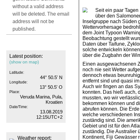
without a valid address
Seit ein paar Tagen
will be deleted. The email
über den Salomonen.
address will not be
Inselgruppe nach Süden g
Wettervorhersage bedrohl
published.
dem Joint Typoon Warning
Beobachtung gestellt wur
Daten über Taifune, Zyklon
solche entwickeln können,
über die Zugbahn der Wi
Latest position:
(show on map)
Einen ausgewachsenen Zy
noch nie seit Wetter aufg
Latitude:
dennoch etwas beunruhigt
44° 50.5' N
entfernt sind und quasi i
Longitude:
Auch wir fingen an das S
13° 50.5' O
konnten. Das hieß auch, d
Place:
Veruda Marina, Pula,
mussten, wo wir verlässl
Kroatien
bekommen können und dies
Date/Time:
abrufen können. Die Erde i
13.08.2019
welche verschiedenen Inst
12:15UTC+2
zuständig sind. Die ame
Gebiet und ist für den Atla
zuständig. Die Australie
Kontinent, Fiji Gewässer 
Weather report: