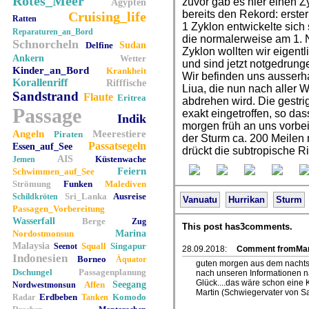
Rotes_Meer
zuvor gab es hier einen Z
Ägypten
bereits den Rekord: erste
Cruising_life
Ratten
1 Zyklon entwickelte sich
Reparaturen_an_Bord
die normalerweise am 1. N
Schnorcheln
Delfine
Sudan
Zyklon wollten wir eigent
Ankern
Wetter
und sind jetzt notgedrung
Kinder_an_Bord
Krankheit
Wir befinden uns ausserh
Korallenriff
Rifffische
Liua, die nun nach aller
Sandstrand
Flaute
Eritrea
abdrehen wird. Die gestri
Passage
exakt eingetroffen, so das
Indik
morgen früh an uns vorbei
Angeln
Meerestiere
Piraten
der Sturm ca. 200 Meilen
Passatsegeln
Essen_auf_See
drückt die subtropische 
AIS
Küstenwache
Jemen
Feiern
Schwimmen_auf_See
Strömung
Funken
Malediven
Sri_Lanka
Ausreise
Schildkröten
Vanuatu
Hurrikan
Sturm
Passagen_Vorbereitung
Wasserfall
Berge
Zug
This post has3comments.
Nordostmonsun
Marina
Malaysia
Squall
Singapur
Seenot
28.09.2018:
Comment fromMar
Indonesien
Borneo
Äquator
guten morgen aus dem nachts s
Dschungel
Passagenplanung
nach unseren Informationen n
Glück....das wäre schon eine K
Affen
Seegang
Nordwestmonsun
Martin (Schwiegervater von S
Erdbeben
Komodo
Radar
Tanken