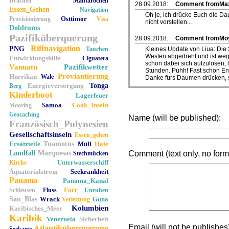
Drachen
Mantarochen
28.09.2018:
Comment fromMa
Essen_Gehen
Navigation
Oh je, ich drücke Euch die Da
Osttimor
Provisionierung
Visa
nicht vorstellen...
Doldrums
Pazifiküberquerung
28.09.2018:
Comment fromMo
Riffnavigation
PNG
Tauchen
Kleines Update von Liua: Die
Westen abgedreht und ist weg
Entwicklungshilfe
Ciguatera
schon dabei sich aufzulösen, 
Vanuatu
Pazifikwetter
Stunden. Puhh! Fast schon En
Proviantierung
Hurrikan
Wale
Danke fürs Daumen drücken, s
Energieversorgung
Tonga
Berg
Kinderboot
Lagerfeuer
Samoa
Cook_Inseln
Mooring
Geocaching
Name (will be published):
Französisch_Polynesien
Gesellschaftsinseln
Essen_gehen
Ersatzteile
Tuamotus
Müll
Haie
Landfall
Marquesas
Comment (text only, no forma
Stechmücken
Unterwasserschiff
Kirche
Äquatorialstrom
Seekrankheit
Panama
Panama_Kanal
Fort
Schleusen
Fluss
Unruhen
San_Blas
Wrack
Guna
Verletzung
Kolumbien
Karibisches_Meer
Karibik
Venezuela
Sicherheit
Email (will not be publishes
Atlantiküberquerung